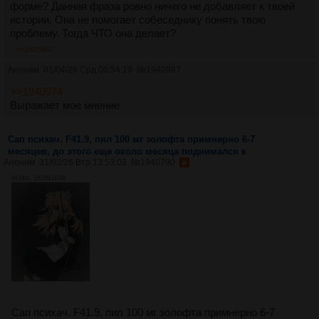
форме? Данная фраза ровно ничего не добавляет к твоей
истории. Она не помогает собеседнику понять твою
проблему. Тогда ЧТО она делает?
>>1940987
Аноним
01/04/26 Срд 00:54:19
№
1940987
>>1940974
Выражает мое мнение
Сап психач. F41.9, пил 100 мг золофта примнерно 6-7
месяцев, до этого еще около месяца поднимался к
Аноним
31/03/26 Втр 13:53:03
№
1940790
861Кб, 1629x2048
Сап психач. F41.9, пил 100 мг золофта примнерно 6-7