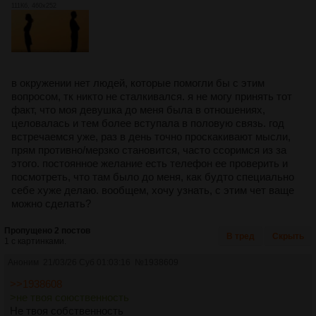
111Кб, 460x252
в окружении нет людей, которые помогли бы с этим
вопросом, тк никто не сталкивался. я не могу принять тот
факт, что моя девушка до меня была в отношениях,
целовалась и тем более вступала в половую связь. год
встречаемся уже, раз в день точно проскакивают мысли,
прям противно/мерзко становится, часто ссоримся из за
этого. постоянное желание есть телефон ее проверить и
посмотреть, что там было до меня, как будто специально
себе хуже делаю. вообщем, хочу узнать, с этим чет ваще
можно сделать?
Пропущено 2 постов
В тред
Скрыть
1 с картинками.
Аноним
21/03/26 Суб 01:03:16
№
1938609
>>1938608
>не твоя союственность
Не твоя собственность