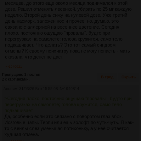
месяцев, до этого еще около месяца поднимался к этой
дозе. Решил отменять лесенкой, убирать по 25 мг каждую
неделю. Второй день сижу на нулевой дозе. Уже третий
день насморк, заложен нос и прочее, но, думаю, это
связано с аллергией на весеннее цветение. Сегодня
плохо, постоянно ощущаю "провалы", будто при
перегрузках на самолете; голова кружится, само тело
подкашивает. Что делать? Это тот самый синдром
отмены? К своему психиатру пока не могу попасть - мать
сказала, что денег не даст.
>>1940921
Пропущено 1 постов
В тред
Скрыть
2 с картинками.
Аноним
31/03/26 Втр 15:55:08
№
1940814
>Сегодня плохо, постоянно ощущаю "провалы", будто при
перегрузках на самолете; голова кружится, само тело
подкашивает.
Да, особенно если это связано с поворотом глаз вбок.
Иозговые цапы. Терпи или ешь золофт по чуть-чуть. Я как-
то с венлы слез уменьшая потихоньку, а у неё считается
худшая отмена.