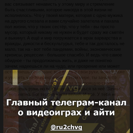
вас связывает ненависть у этому миру и стремление
быть счастливыми, которое никогда в этой жизни не
исполнялось. Что у твоей матери, которая с одно мужика
на другого слезала и вами случайно залетела и пахала
пол жизни, что у твоих сестёр, что у тебя - вы просто
мусор, который никому не нужен и будет сразу же сметён
и выкинут. А ещё и мир погружается в мрак варварства и
вражды, дикости и бескультурья, тебе и так досталось не
мало, так на - вот тебе пандемии, войны, экономические
кризисы, рецессии - большое спасибо. И ведь что самое
обидное - ты продолжаешь жить, и даже не понятно
зачем: надеешься ли на чудо, или прозрение или может
оставляешь себе шанс всё взять в свои руки, может даже
и увидеть что-то прекрасное в этом мире, ты зачем-то
продолжаешь, ты цепляешься за эту горящую свалку,
обжигаешь руки, но всё равно держишься за неё. Зачем?
А непонятно. Бог терпел и нам велел. И всё. У тебя нет
никого, кто тебе бы хотя бы доброе слово сказал, люди
друг другу не нужны, а об тебя вообще только ноги
вытирать, ну вот придумали искусственный заменител…
Показать текст полностью
>>1941952