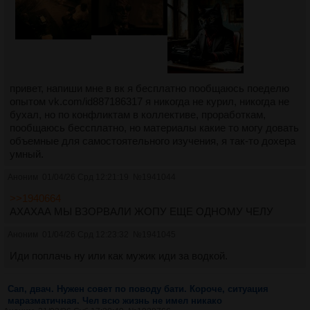
привет, напиши мне в вк я бесплатно пообщаюсь поеделю
опытом vk.com/id887186317 я никогда не курил, никогда не
бухал, но по конфликтам в коллективе, проработкам,
пообщаюсь бессплатно, но материалы какие то могу довать
объемные для самостоятельного изучения, я так-то дохера
умный.
Аноним
01/04/26 Срд 12:21:19
№
1941044
>>1940664
АХАХАА МЫ ВЗОРВАЛИ ЖОПУ ЕЩЕ ОДНОМУ ЧЕЛУ
Аноним
01/04/26 Срд 12:23:32
№
1941045
Иди поплачь ну или как мужик иди за водкой.
Сап, двач. Нужен совет по поводу бати. Короче, ситуация
маразматичная. Чел всю жизнь не имел никако