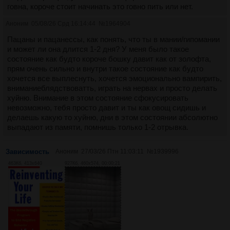
говна, короче стоит начинать это говно пить или нет.
Аноним
05/08/26 Срд 16:14:44
№
1964904
Пацаны и пацанессы, как понять, что ты в мании/гипомании
и может ли она длится 1-2 дня? У меня было такое
состояние как будто короче бошку давит как от золофта,
прям очень сильно и внутри такое состояние как будто
хочется все выплеснуть, хочется эмоционально вампирить,
вниманиеблядствоватть, играть на нервах и просто делать
хуйню. Внимание в этом состояние сфокусировать
невозможно, тебя просто давит и ты как овощ сидишь и
делаешь какую то хуйню, дни в этом состоянии абсолютно
выпадают из памяти, помнишь только 1-2 отрывка.
Зависимость
Аноним
27/03/26 Птн 11:03:11
№
1939996
463Кб, 413x640
927Кб, 460x574, 00:00:21