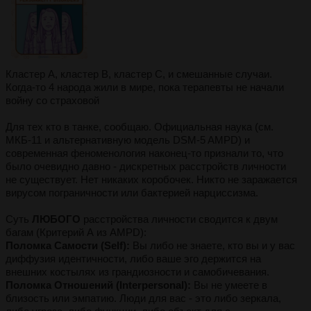
Кластер A, кластер B, кластер C, и смешанные случаи.
Когда-то 4 народа жили в мире, пока терапевты не начали
войну со страховой
Для тех кто в танке, сообщаю. Официальная наука (см.
МКБ-11 и альтернативную модель DSM-5 AMPD) и
современная феноменология наконец-то признали то, что
было очевидно давно - дискретных расстройств личности
не существует. Нет никаких коробочек. Никто не заражается
вирусом пограничности или бактерией нарциссизма.
Суть
ЛЮБОГО
расстройства личности сводится к двум
багам (Критерий А из AMPD):
Поломка Самости (Self):
Вы либо не знаете, кто вы и у вас
диффузия идентичности, либо ваше эго держится на
внешних костылях из грандиозности и самобичевания.
Поломка Отношений (Interpersonal):
Вы не умеете в
близость или эмпатию. Люди для вас - это либо зеркала,