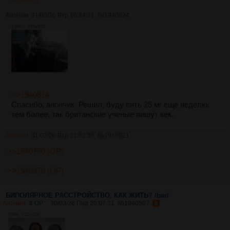
>>1940824
Аноним
31/03/26 Втр 16:34:31
№
1940824
166Кб, 735x557
>>1940814
Спасибо, анончик. Решил, буду пить 25 мг еще неделю,
тем более, так британские ученые пишут кек.
Аноним
31/03/26 Втр 21:32:38
№
1940921
>>1940790 (OP)
>>1940370 (OP)
БИПОЛЯРНОЕ РАССТРОЙСТВО, КАК ЖИТЬ? /bar/
Аноним
# OP
30/03/26 Пнд 20:07:31
№
1940597
70Кб, 750x496