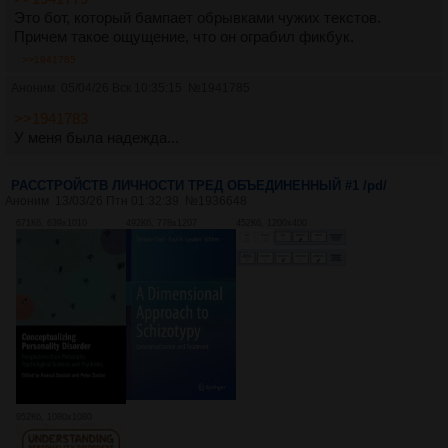
Это бот, который бампает обрывками чужих текстов.
Причем такое ощущение, что он ограбил фикбук.
>>1941785
Аноним
05/04/26 Вск 10:35:15
№
1941785
>>1941783
У меня была надежда...
РАССТРОЙСТВ ЛИЧНОСТИ ТРЕД ОБЪЕДИНЕННЫЙ #1 /pd/
Аноним
13/03/26 Птн 01:32:39
№
1936648
671Кб, 639x1010
492Кб, 778x1207
452Кб, 1200x400
952Кб, 1080x1080