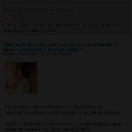
>>1941244
Аноним
02/04/26 Чтв 03:33:00
№
1941244
>>1941081
Очень трогательная история, можно снять гойливудский
фильм для соевой хуйни.
Существует ли в этой стране такая услуга, как наставник по
жизни, психотерапия с наставничеством?
Аноним
22/03/26 Вск 19:17:07
№
1938988
162Кб, 750x735
Существует ли в этой стране такая услуга, как
"наставник по жизни", психотерапия с наставничеством?
Грубо говоря, когда психотерапевт с широким кругозором
берет твою жизнь под своё руководство и