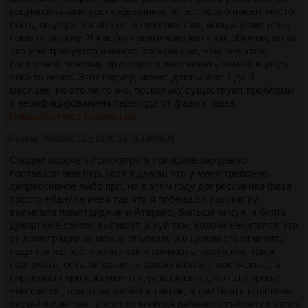
рациональными рассуждениями, но все равно имеют место
быть, ощущается общее понижение сил, иногда даже лень
помыть посуду. Я как бы продолжаю жить как обычно, но на
это мне требуется намного больше сил, чем вне этого
состояния, поэтому приходится жертвовать чем-то в угоду
чего-то иного. Этот период может длиться от 1 до 3
месяцев, но это не точно, поскольку существуют проблемы
с верифицированием перехода от фазы к фазе.
Показать текст полностью
Аноним
05/08/26 Срд 16:00:28
№
1964901
Сходил короче к психиатру, в принципе ожидаемо
поставили мне бар, хотя я думал что у меня тревожно
депрессивное либо прл, но в этом году депрессивная фаза
просто ебанула меня так что я побежал к психиатру,
выписала ламотриджин и Атаракс, больше нихуя, я блять
думал мне сзиозс выпишут, а хуй там, короче начитался что
от ламотриджина можно отъехать и в целом его отменять
надо так же постепенно как и начинать, нахуя мне такое
назначать, есть ли какие то аналоги более вменяемые, я
спрашивал про побочки эта дура сказала, что это проще
чем сзиозс, при этом зашёл в тикток, а там блять половина
людей в прыщах, у кого то вообще ребенок отъехал от этого