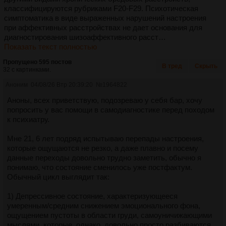
классифицируются рубриками F20-F29. Психотическая
симптоматика в виде выраженных нарушений настроения
при аффективных расстройствах не дает основания для
диагностирования шизоаффективного расст…
Показать текст полностью
Пропущено 595 постов
В тред
Скрыть
32 с картинками.
Аноним
04/08/26 Втр 20:39:20
№
1964822
Аноны, всех приветствую, подозреваю у себя бар, хочу
попросить у вас помощи в самодиагностике перед походом
к психиатру.
Мне 21, 6 лет подряд испытываю перепады настроения,
которые ощущаются не резко, а даже плавно и посему
данные переходы довольно трудно заметить, обычно я
понимаю, что состояние сменилось уже постфактум.
Обычный цикл выглядит так:
1) Депрессивное состояние, характеризующееся
умеренным/средним снижением эмоционального фона,
ощущением пустоты в области груди, самоуничижающими
мыслями, которые, однако, довольно просто разбиваются