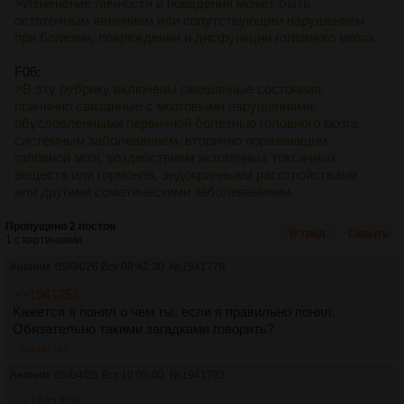
>Изменение личности и поведения может быть
остаточным явлением или сопутствующим нарушением
при болезни, повреждении и дисфункции головного мозга.
F06:
>В эту рубрику включены смешанные состояния,
причинно связанные с мозговыми нарушениями,
обусловленными первичной болезнью головного мозга,
системным заболеванием, вторично поражающим
головной мозг, воздействием экзогенных токсичных
веществ или гормонов, эндокринными расстройствами
или другими соматическими заболеваниями.
Пропущено 2 постов
В тред
Скрыть
1 с картинками.
Аноним
05/04/26 Вск 08:42:30
№
1941779
>>1941753
Кажется я понял о чем ты, если я правильно понял.
Обязательно такими загадками говорить?
>>1941783
Аноним
05/04/26 Вск 10:05:00
№
1941783
>>1941779