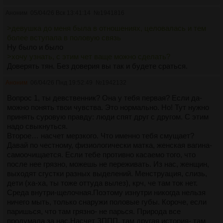
Аноним
05/04/26 Вск 13:41:14
№
1941816
>девушка до меня была в отношениях, целовалась и тем
более вступала в половую связь
Ну было и было
>хочу узнать, с этим чет ваще можно сделать?
Доверять тян. Без доверия вы так и будете сраться.
Аноним
06/04/26 Пнд 19:52:49
№
1942132
Вопрос 1, ты девственник? Она у тебя первая? Если да-
можно понять твои чувства. Это нормально. Но! Тут нужно
принять суровую правду: люди спят друг с другом. С этим
надо свыкнуться.
Второе… насчет мерзкого. Что именно тебя смущает?
Давай по честному, физиологически матка, женская вагина-
самоочищается. Если тебе противно касаемо того, что
после нее грязно, можешь не переживать. Из нас, женщин,
выходят сгустки разных выделений. Менструация, слизь,
дети (ха-ха, ты тоже оттуда вылез), крч, че там ток нет.
Среда внутри-щелочная.Поэтому изнутри никогда нельзя
ничего мыть, только снаружи половые губы. Короче, если
паришься, что там грязно- не парься. Природа все
продумала за нас.Насчет ЗППП, там другая история- там