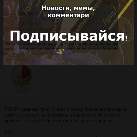
В тред
Скрыть
Аноним
05/04/26 Вск 21:38:48
№
1941952
>>1941819 (OP)
https://2ch.org/psy/res/1066604.html
F06-07 органики тред. Судя по всему большинство наших
даже не доходит до форумов, а наверное и не вс /organic/
Аноним
10/03/26 Втр 02:37:49
№
1935879
1988Кб, 300x300
F06-07 органики тред. Судя по всему большинство наших
даже не доходит до форумов, а наверное и не встаёт с
кровати, но для 3.5 анонов тред всё равно запилю.
F07: