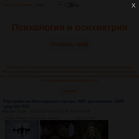
Главная
Настройки
Психология и психиатрия
Создать тред
#287f3c
#91827364
#adhd
#anonim
#anxiety
#aphaty
#audiolog
#autism
#avpd
#bar
#bpd
#burhaev
#cbt
#depression
#derma
#did
#f20
#f21
#f31
#gad
#general
#ggg666
#lubov
#npd
#ocd
#organic
#otnoshen
#panicatt
#pd
#pharma
#psiholog
#psihopat
#pssd
#psy
#psycho
#pustota
#qa
#rost
#schizoid
#talks
#vera
#vyfvfyvf
#y
Каталог
Расстройства биполярного спектра: БАР, циклотимия, ШАР
тред №3 /f31/
Аноним
# OP
15/08/25 Птн 09:23:45
№
1874414
9722Кб, 854x480, 00:01:12
34Кб, 1440x810
275Кб, 537x604