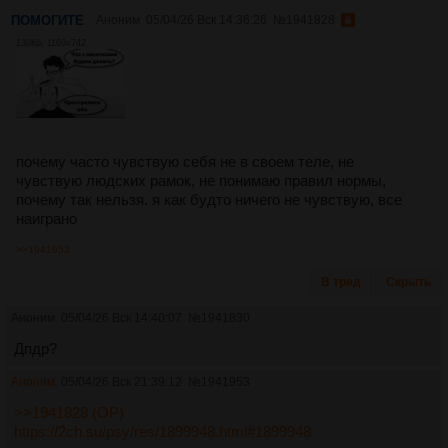
ПОМОГИТЕ
Аноним
05/04/26 Вск 14:36:26
№
1941828
130Кб, 1169x742
почему часто чувствую себя не в своем теле, не
чувствую людских рамок, не понимаю правил нормы,
почему так нельзя. я как будто ничего не чувствую, все
наиграно
>>1941953
В тред
Скрыть
Аноним
05/04/26 Вск 14:40:07
№
1941830
Дпдр?
Аноним
05/04/26 Вск 21:39:12
№
1941953
>>1941828 (OP)
https://2ch.su/psy/res/1899948.html#1899948