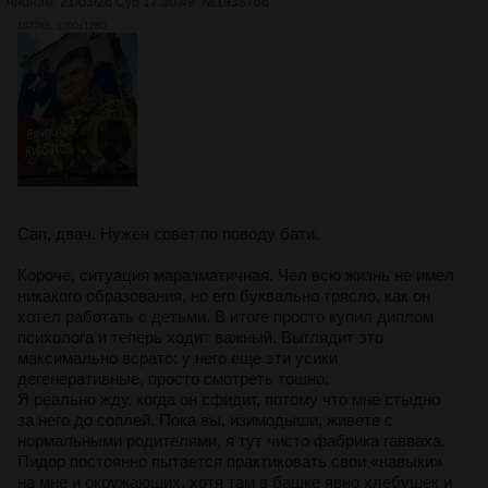
Аноним
21/03/26 Суб 17:30:49
№
1938766
1677Кб, 1000x1280
Сап, двач. Нужен совет по поводу бати.
Короче, ситуация маразматичная. Чел всю жизнь не имел
никакого образования, но его буквально трясло, как он
хотел работать с детьми. В итоге просто купил диплом
психолога и теперь ходит важный. Выглядит это
максимально всрато: у него еще эти усики
дегенеративные, просто смотреть тошно.
Я реально жду, когда он сфидит, потому что мне стыдно
за него до соплей. Пока вы, изимодыши, живете с
нормальными родителями, я тут чисто фабрика гавваха.
Пидор постоянно пытается практиковать свои «навыки»
на мне и окружающих, хотя там в башке явно хлебушек и