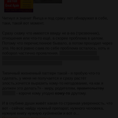
Читнул я значит Янгца и под сраку лет обнаружил в себе,
таки, такой вот момент.
Сразу скажу что имеются ввиду не в-ва (трезвенник),
отношения или что-то ещё, а скорее проблема в целом.
Потому что перечисленное бывало, а потом проходил через
это. Но всё равно сама по себе проблема осталось, хоть и
поборол частично проявления.
И то не все - стыдно
признаться, но до сих пор толком себя финансово не
обеспечиваю, короче тру-битард
Типичный жизненный паттерн такой - я пробую что-то
сделать, у меня не получается и сразу растёт
злость,хочется выразить кому-то негодование, «а как я
должен это делать?» - миру, родителям,
правительству
аллаху
- короче кому угодно
кому-то
другому.
И в глубине души живёт какая-то странная уверенность, что
вот - сейчас найду нужный препарат, нужного человека,
нужную книгу нужную
хуйнянейм
и вот о…