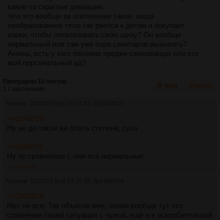
какие-то скрытые девиации.
Что это вообще за отклонение такое, когда
необразованное тело так рвется к детям и покупает
корки, чтобы легализовать свою шизу? Он вообще
нормальный или там уже пора санитаров вызывать?
Аноны, есть у кого похожие предки-самозванцы или это
мой персональный ад?
Пропущено 10 постов
В тред
Скрыть
1 с картинками.
Аноним
31/03/26 Втр 16:14:33
№
1940819
>>1940726
Ну не до такой же блять степени, сука
>>1940751
Ну по сравнению с ним все нормальные
>>1940974
Аноним
31/03/26 Втр 23:26:36
№
1940974
>>1940819
Нет, не все. Так объясни мне, зачем вообще тут это
сравнение своей ситуации с чужой, ещё и в оскорбительной