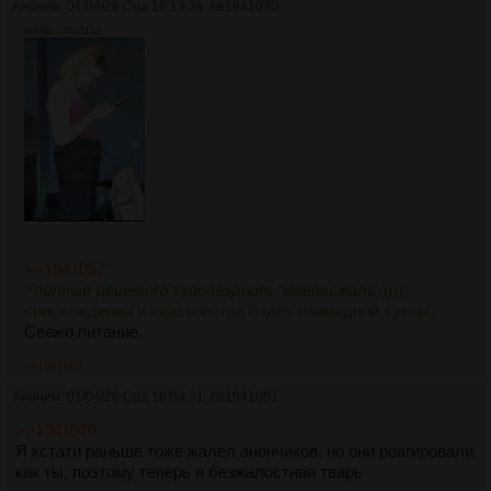
Аноним
01/04/26 Срд 15:13:34
№
1941070
600Кб, 750x1142
>>1941052
>полный дешевого тупопездного "мневасжаль)))))"
снисхождения и хвастовства бздёх изимодной хуеты.
Свежо питание.
>>1941081
Аноним
01/04/26 Срд 16:04:31
№
1941081
>>1941070
Я кстати раньше тоже жалел анончиков, но они реагировали
как ты, поэтому теперь я безжалостная тварь