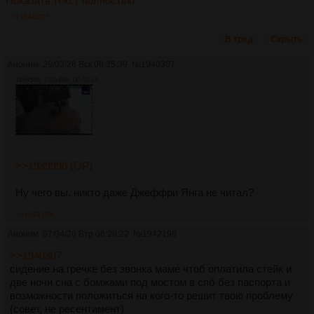
Показать текст полностью
>>1940307
В тред
Скрыть
Аноним
29/03/26 Вск 08:25:39
№
1940307
16645Кб, 720x480, 00:00:44
>>1939996 (OP)
Ну чего вы, никто даже Джеффри Янга не читал?
>>1942198
Аноним
07/04/26 Втр 06:28:22
№
1942198
>>1940307
сидение на гречке без звонка маме чтоб оплатила стейк и
две ночи сна с бомжами под мостом в спб без паспорта и
возможности положиться на кого-то решит твою проблему
(совет, не ресентимент)