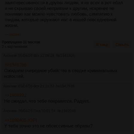
заинтересованости в других людям, я их всех в рот ебал
и не скрываю своей неприязни к другим, искренее не
понимаю как можно чувстовать любовь, симпатию к
гнидам, которые окружают нас в нашей повседневной
жизни.
>>1942046
Пропущено 11 постов
В тред
Скрыть
2 с картинками.
Аноним
05/04/26 Вск 12:08:28
№
1941806
>>1941766
Ожидаем очередное убийство в сводке криминальных
новостей.
Аноним
05/04/26 Вск 21:11:32
№
1941938
>>1896332
Не ожидал, что тебе понравится. Радует.
Аноним
06/04/26 Пнд 10:01:54
№
1942046
>>1892405 (OP)
У тебя точно это не обсессивные образы?