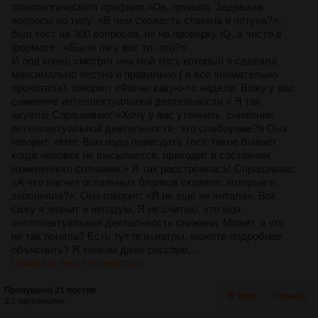
психологического профиля.»Ок, пришла. Задавали
вопросы по типу: «В чем схожесть стакана и петуха?»,
был тест на 300 вопросов, не на проверку IQ, а чисто в
формате : «Было ли у вас то, это?»
И под конец смотрит она мой тест, который я сделала
максимально честно и правильно ( я все внимательно
прочитала), говорит: «Фигню какую-то надели. Вижу у вас
снижение интеллектуальной деятельности.» Я так
ахуела! Спрашиваю: «Хочу у вас уточнить, снижение
интеллектуальной деятельности- это слабоумие?» Она
говорит: «Нет, Вам надо пересдать тест, такое бывает
когда человек не высыпается, приходит в состоянии
измененного сознания.» Я так расстроилась! Спрашиваю:
«А что насчет остальных бланков скажете, которые я
заполняла?». Она говорит: «Я их ещё не читала». Вот
сижу я значит и негодую. Я не считаю, что моя
интеллектуальная деятельность снижена. Может, я что
не так поняла? Есть тут психиатры, можете подробнее
объяснить? Я толком даже расспро…
Показать текст полностью
Пропущено 21 постов
В тред
Скрыть
2 с картинками.