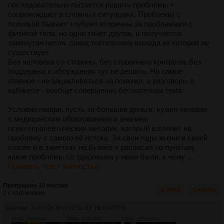
последовательно пытается решить проблемы +
сопровождает в сложных ситуациях. Проблемы с
психикой бывают глубоко вторичны за проблемами с
физикой тела, но одно тянет другое, и получается
замкнутая петля, самостоятельного выхода из которой не
существует.
Без человека со стороны, без стороннего контроля, без
поддержки и обсуждения тут не решить. Но самое
главное - не зацикливаться на психике, а разговоры в
кабинете - вообще совершенно бесполезная тема.
Условно говоря, пусть за большие деньги, нужен человек
с медицинским образованием и знанием
психотерапевтических методик, который взглянет на
проблему с самого её истока. За свои годы жизни в своей
голове и в заметках на бумаге я расписал по пунктам,
какие проблемы со здоровьем у меня были, к чему …
Показать текст полностью
Пропущено 10 постов
В тред
Скрыть
2 с картинками.
Аноним
31/03/26 Втр 12:54:32
№
1940766
191Кб, 1500x844
152Кб, 1500x750
239Кб, 1024x1024