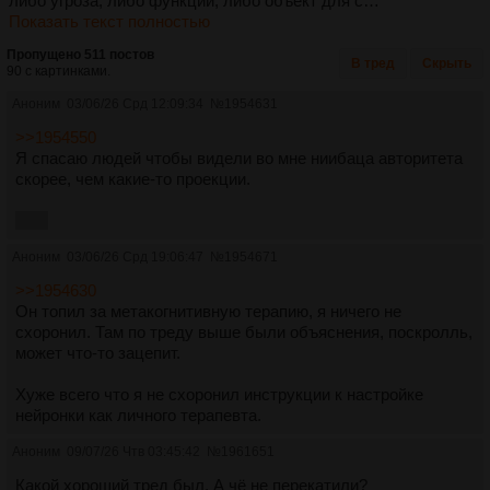
либо угроза, либо функции, либо объект для с…
Показать текст полностью
Пропущено 511 постов
В тред
Скрыть
90 с картинками.
Аноним
03/06/26 Срд 12:09:34
№
1954631
>>1954550
Я спасаю людей чтобы видели во мне ниибаца авторитета
скорее, чем какие-то проекции.
НРЛ
Аноним
03/06/26 Срд 19:06:47
№
1954671
>>1954630
Он топил за метакогнитивную терапию, я ничего не
схоронил. Там по треду выше были объяснения, поскролль,
может что-то зацепит.
Хуже всего что я не схоронил инструкции к настройке
нейронки как личного терапевта.
Аноним
09/07/26 Чтв 03:45:42
№
1961651
Какой хороший тред был. А чё не перекатили?