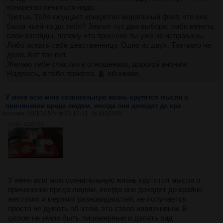
конкретно лечиться надо.
Третье. Тебя смущает конкретно моральный факт, что она
была чьей-то до тебя? Значит тут два выбора: либо менять
свои взгляды, потому что прошлое ты уже не исправишь.
Либо искать себе девственницу. Одно из двух. Третьего не
дано. Вот так вот.
Желаю тебе счастья в отношениях, дорогой аноним.
Надеюсь, я тебе помогла. 🫂 обнимаю.
У меня всю мою сознательную жизнь крутятся мысли о
причинении вреда людям, иногда они доходят до кра
Аноним
09/10/25 Чтв 22:17:31
№
1892405
121Кб, 1280x720
У меня всю мою сознательную жизнь крутятся мысли о
причинении вреда людям, иногда они доходят до крайне
жестоких и мерзких разновидностей, не получается
просто не думать об этом, это стало навязчивым. В
целом не умею быть лицемерным и делать вид