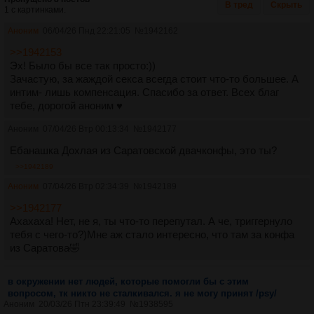
В тред
Скрыть
1 с картинками.
Аноним
06/04/26 Пнд 22:21:05
№
1942162
>>1942153
Эх! Было бы все так просто:))
Зачастую, за жаждой секса всегда стоит что-то большее. А
интим- лишь компенсация. Спасибо за ответ. Всех благ
тебе, дорогой аноним ♥️
Аноним
07/04/26 Втр 00:13:34
№
1942177
Ебанашка Дохлая из Саратовской двачконфы, это ты?
>>1942189
Аноним
07/04/26 Втр 02:34:39
№
1942189
>>1942177
Ахахаха! Нет, не я, ты что-то перепутал. А че, триггернуло
тебя с чего-то?)Мне аж стало интересно, что там за конфа
из Саратова🤣
в окружении нет людей, которые помогли бы с этим
вопросом, тк никто не сталкивался. я не могу принят /psy/
Аноним
20/03/26 Птн 23:39:49
№
1938595