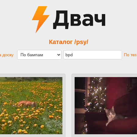
Каталог /psy/
 доску
По те