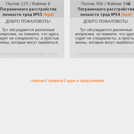
Постов: 125 / Файлов: 6
Постов: 506 / Файлов: 54
Пограничного расстройства
Пограничного расстройств
личности тред №35
/bpd/
личности тред №34
/bpd/
ДОБРО ПОЖАЛОВОТЬ!
ДОБРО ПОЖАЛОВОТЬ!
Тут обсуждаются различные
Тут обсуждаются различные
опросики, но помните, что здесь
вопросики, но помните, что зде
идят не специалисты, а простые
сидят не специалисты, а прост
ноны, которые могут ошибаться.
аноны, которые могут ошибатьс
О ПРЛ В МУЛЬТЯШНОМ СТИЛЕ
О ПРЛ В МУЛЬТЯШНОМ СТИЛ
(есть русские субтитры):
(есть русские субтитры):
https://www.youtube.com/watch?
https://www.youtube.com/watch
v=iraGmA7-9FA
v=iraGmA7-9FA
КНИГИ:
КНИГИ:
1. Я ненавижу тебя, только не
1. Я ненавижу тебя, только не
главная
/
правила
/
идеи и предложения
осай меня - Джерольд Крейсман,
бросай меня - Джерольд Крейсм
Хэл Штраус
Хэл Штраус
 Ирина Млодик – «Карточный дом.
2. Ирина Млодик – «Карточный д
Психотерапевтическая помощь
Психотерапевтическая помощ
клиентам с пограничным
клиентам с пограничным
расстройствам»
расстройствам»
. Марша Лайнен - Руководство по
3. Марша Лайнен - Руководство 
тренингу навыков при терапии
тренингу навыков при терапии
граничного расстройства личности
пограничного расстройства лично
тать невозможно но кто осилит -
Читать невозможно но кто осили
третий глаз откроется:
третий глаз откроется:
Отто Кернберг - «Агрессия при
Отто Кернберг - «Агрессия при