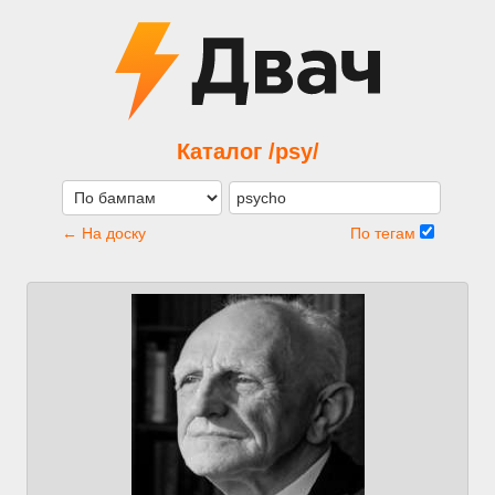
Каталог /psy/
← На доску
По тегам