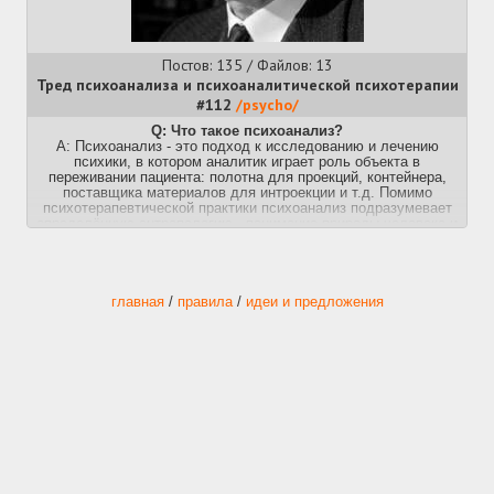
Постов: 135 / Файлов: 13
Тред психоанализа и психоаналитической психотерапии
#112
/psycho/
Q: Что такое психоанализ?
A: Психоанализ - это подход к исследованию и лечению
психики, в котором аналитик играет роль объекта в
переживании пациента: полотна для проекций, контейнера,
поставщика материалов для интроекции и т.д. Помимо
психотерапевтической практики психоанализ подразумевает
определённую антропологию - понимание природы человека и
его аутентичной жизни.
Q: Что можно лечить психоанализом?
А: Психоанализ начался с лечения истерических пациентов и
хорошо себя показал в работе со взрослыми невротиками.
главная
/
правила
/
идеи и предложения
Позже в Британии сложились две школы детского анализа,
под руководством Анны Фрейд и Мелани Кляйн
соответственно.
Некоторые трудные пациенты могли ходить на анализ годами
без особых успехов. Иногда они пытались вовлечь аналитиков
в особые зависимые отношения, но классический психоанализ
предписывал уклоняться от них. Изучение регрессии к
зависимости начал ещё Шандор Ференци, но смешанные
успехи вызвали критику и недоверие. В 50-70-е годы
британские аналитики т.н. средней группы (Балинт, Винникотт,
Хан и другие) обосновали, как и зачем нужно работать с