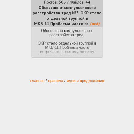
Постов: 506 / Файлов: 44
Обсессивно-компульсивного
расстройства тред №3. ОКР стало
отдельной группой в
МКБ-11.Проблема часто вс
/ocd/
Обсессивно-компульсивного
расстройства тред.
ОКР стало отдельной группой в
МКБ-11.Проблема часто
встречается,поэтому не вижу
причин не создать тред.
У всех людей иногда могут
возникать навязчивые
идеи,например, проверить
выключена ли духовка или закрыта
главная
/
правила
/
идеи и предложения
ли дверь.
Когда навязчивые мысли не
позволяют человеку жить
нормальной жизнью, это
классифицируется как заболевание.
И для него можно получить помощь.
Вкратце признаки по МКБ-10 :
F42.0 Преимущественно навязчивые
мысли или размышления
F42.1 Преимущественно
компульсивное действие
[навязчивые ритуалы]