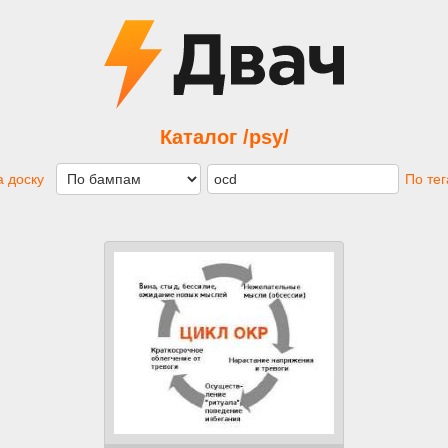
Каталог /psy/
 доску
По те