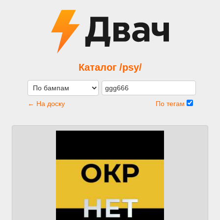
Каталог /psy/
← На доску
По тегам