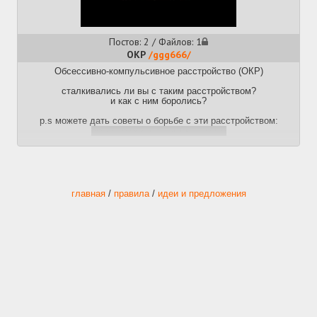
Постов: 2 / Файлов: 1
ОКР
/ggg666/
Обсессивно-компульсивное расстройство (ОКР)
сталкивались ли вы с таким расстройством?
и как с ним боролись?
p.s можете дать советы о борьбе с эти расстройством:
Конечно хуйня а ни Тред но ДА
главная
/
правила
/
идеи и предложения