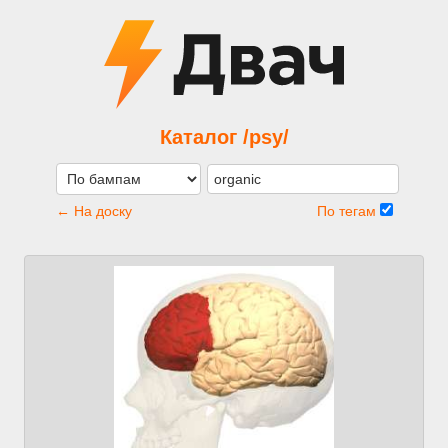
Каталог /psy/
← На доску
По тегам