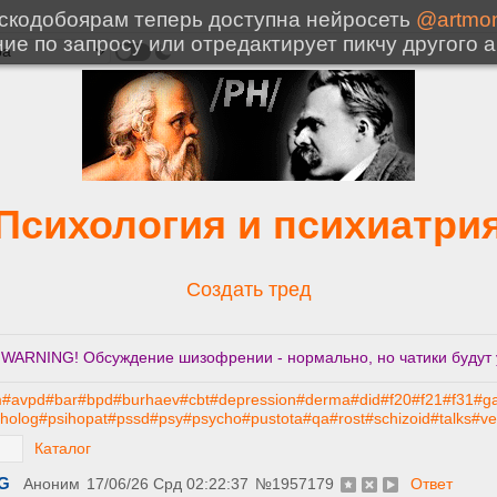
Психология и психиатри
Создать тред
. WARNING! Обсуждение шизофрении - нормально, но чатики будут 
m
#avpd
#bar
#bpd
#burhaev
#cbt
#depression
#derma
#did
#f20
#f21
#f31
#g
iholog
#psihopat
#pssd
#psy
#psycho
#pustota
#qa
#rost
#schizoid
#talks
#ve
Каталог
GG
Аноним
17/06/26 Срд 02:22:37
№
1957179
Ответ