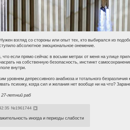
Нужен взгляд со стороны или опыт тех, кто выбирался из подоб
аступило абсолютное эмоциональное онемение.
 что если прямо сейчас в восьми метрах от меня на улице прил
насрать на собственную безопасность, инстинкт самосохранени
поле внутри.
ким уровнем депрессивного анабиоза и тотального безразличия 
вать психику, когда сил и желания нет вообще ни на что? Заран
 27-летний раб
42:35
№
1961744
ажительность иногда и периоды слабости