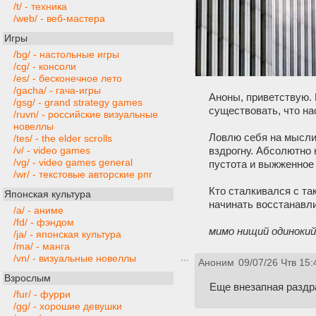
/t/ - техника
/web/ - веб-мастера
Игры
/bg/ - настольные игры
/cg/ - консоли
/es/ - бесконечное лето
/gacha/ - гача-игры
Аноны, приветствую. 
/gsg/ - grand strategy games
существовать, что н
/ruvn/ - российские визуальные
новеллы
Ловлю себя на мысли,
/tes/ - the elder scrolls
вздрогну. Абсолютно 
/v/ - video games
/vg/ - video games general
пустота и выжженное 
/wr/ - текстовые авторские рпг
Кто сталкивался с та
Японская культура
начинать восстанавли
/a/ - аниме
/fd/ - фэндом
мимо нищий одинокий
/ja/ - японская культура
/ma/ - манга
/vn/ - визуальные новеллы
Аноним
09/07/26 Чтв 15:
Взрослым
Еще внезапная раздр
/fur/ - фурри
/gg/ - хорошие девушки