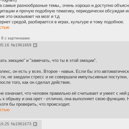
а самые разнообразные темы,, очень хорошо и доступно объясн
итации и прочую подобную тематику, периодически обсуждая их 
ие это оказывает на мозг и т.д
ернет средой, разбирается в играх, культуре и тому подобное.
остью
8 с картинками.
05:16
№
1961669
ть эмоцию" и "замечать, что ты в этой эмоции".
лекс, он есть у всех. Второе - навык. Если бы это автоматичес
сти, не заедали стресс и не совершали импульсивные поступки,
после того, как он сделал действие.
не означает, что человек правильно её считывает и умеет с ней р
к обрыву и она орет - отлично, она выполняет свою функцию. Н
хотя бы проверить, что происходит.
остью
16:25
№
1961673