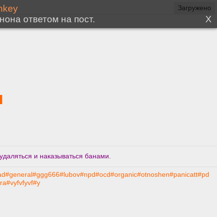
я
удаляться и наказываться банами.
ad
#general
#ggg666
#lubov
#npd
#ocd
#organic
#otnoshen
#panicatt
#pd
ra
#vyfvfyvf
#y