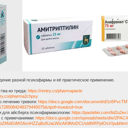
дение разной психофармы и её практическое применение.
тва из треда:
https://rentry.co/pharmapaste
ntry.co/pharma2chpsy
о лечению тревоги:
https://docs.google.com/document/d/1n5PvcT
117285084248379445075&rtpof=true&sd=true
и для айсберга психофармакологии:
https://pastebin.com/6d2u2ev
в с примечаниями:
https://docs.google.com/spreadsheets/d/e/2P
oZMidGiMG6xnHZZq8u5UaLWIzAKllMoDCUsldNRPpIOsV/pubhtml