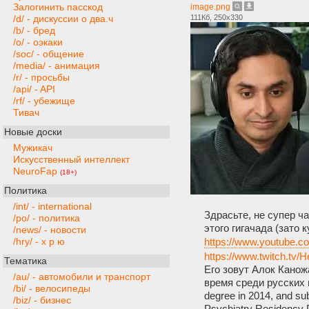
Залогинить пасскод
image.png
111Кб, 250x330
/d/ - дискуссии о два.ч
/b/ - бред
/o/ - оэкаки
/soc/ - общение
/media/ - анимация
/r/ - просьбы
/api/ - API
/rf/ - убежище
Тивач
Новые доски
Мужикач
Искусственный интеллект
NeuroFap
(18+)
Политика
/int/ - international
Здрасьте, не супер ч
/po/ - политика
этого гигачада (зато
/news/ - новости
https://www.youtube
/hry/ - х р ю
https://www.twitch.tv
Тематика
Его зовут Алок Канож
/au/ - автомобили и транспорт
время среди русских и
/bi/ - велосипеды
degree in 2014, and su
/biz/ - бизнес
Psychiatry Residency