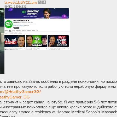
braveuq1fuWYJ21.png
994Кб, 1303x831
асто зависаю на 2ваче, особенно в разделе психологии, но посмо
 куча тем про какую-то толи рабочую толи нерабочую фарму ммм
.com/@HealthyGamerGG/
/HealthyGamer_GG
а, стримит и ведет канал на ютубе. Я уже примерно 5-6 лет поти
 иностранных психологов еще никого крепче этого индийского суп
bsequently started a residency at Harvard Medical School's Massa
 Program)