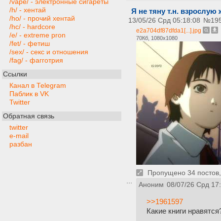
/vape/ - электронные сигареты
/h/ - хентай
Я не тяну т.н. взрослую
/ho/ - прочий хентай
13/05/26 Срд 05:18:08
№
19
/hc/ - hardcore
e2a704df87dfda1[...].jpg
/e/ - extreme pron
70Кб, 1080x1080
/fet/ - фетиш
/sex/ - секс и отношения
/fag/ - фагготрия
Ссылки
Канал в Telegram
Паблик в VK
Twitter
Обратная связь
twitter
e-mail
разбан
Пропущено 34 постов, 
Аноним
08/07/26 Срд 17
>>1961597
Какие книги нравятся