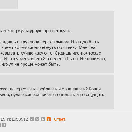
ал контркультурную про нетакусь.
, сидишь в труханах перед компом. Но надо быть
конец хотелось его ёбнуть об стенку. Меня на
жёвывать хуйню какую-то. Сидишь час-полтора с
. И это у меня всего 3 в неделю было. Не понимаю,
а нихуя не проще может быть.
 можешь перестать требовать и сравнивать? Копай
нужно, нужно как раз ничего не делать и не ощущать
:15
№
1958512
Ответ