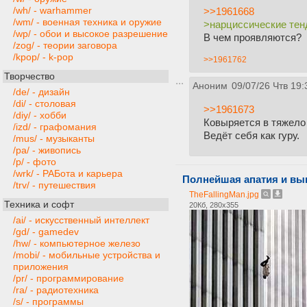
/wh/ - warhammer
>>1961668
/wm/ - военная техника и оружие
>нарциссические тен
/wp/ - обои и высокое разрешение
В чем проявляются?
/zog/ - теории заговора
/kpop/ - k-pop
>>1961762
Творчество
Аноним
09/07/26 Чтв 19:
/de/ - дизайн
/di/ - столовая
>>1961673
/diy/ - хобби
Ковыряется в тяжело
/izd/ - графомания
Ведёт себя как гуру.
/mus/ - музыканты
/pa/ - живопись
/p/ - фото
/wrk/ - РАБота и карьера
Полнейшая апатия и вы
/trv/ - путешествия
TheFallingMan.jpg
Техника и софт
20Кб, 280x355
/ai/ - искусственный интеллект
/gd/ - gamedev
/hw/ - компьютерное железо
/mobi/ - мобильные устройства и
приложения
/pr/ - программирование
/ra/ - радиотехника
/s/ - программы