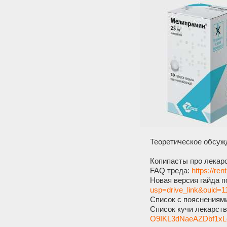
Теоретическое обсуж
Копипасты про лекарс
FAQ треда:
https://re
Новая версия гайда п
usp=drive_link&ouid=
Список с пояснениям
Список кучи лекарст
O9IKL3dNaeAZDbf1xL