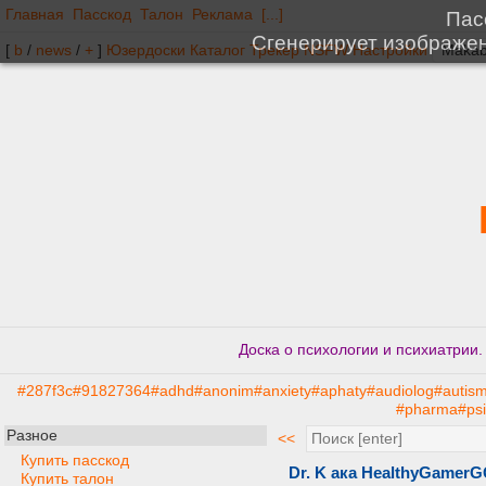
Главная
Пасскод
Талон
Реклама
[...]
[
b
/
news
/
+
]
Юзердоски
Каталог
Трекер
NSFW
Настройки
Доска о психологии и психиатрии
#287f3c
#91827364
#adhd
#anonim
#anxiety
#aphaty
#audiolog
#autis
#pharma
#ps
Разное
<<
Купить пасскод
Dr. K ака HealthyGamer
Купить талон