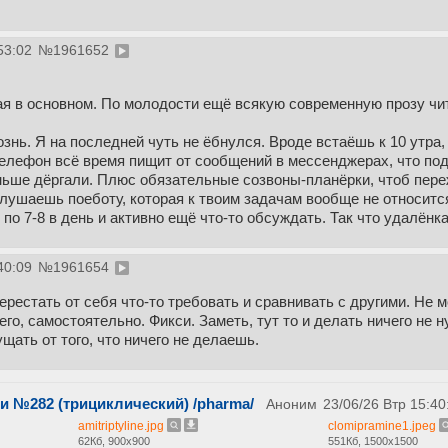
53:02
№
1961652
ая в основном. По молодости ещё всякую современную прозу чит
знь. Я на последней чуть не ёбнулся. Вроде встаёшь к 10 утра
телефон всё время пищит от сообщений в мессенджерах, что под 
ьше дёргали. Плюс обязательные созвоны-планёрки, чтоб пере
ушаешь поеботу, которая к твоим задачам вообще не относится
по 7-8 в день и активно ещё что-то обсуждать. Так что удалёнк
40:09
№
1961654
перестать от себя что-то требовать и сравнивать с другими. Не
его, самостоятельно. Фикси. Заметь, тут то и делать ничего не 
ущать от того, что ничего не делаешь.
 №282 (трициклический) /pharma/
Аноним
23/06/26 Втр 15:40
amitriptyline.jpg
clomipramine1.jpeg
62Кб, 900x900
551Кб, 1500x1500