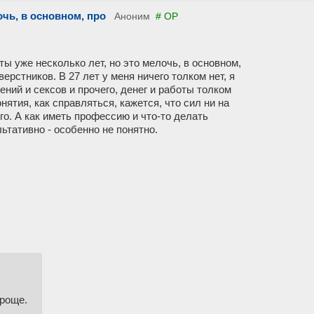
очь, в основном, про
Аноним
# OP
ты уже несколько лет, но это мелочь, в основном,
ерстников. В 27 лет у меня ничего толком нет, я
ний и сексов и прочего, денег и работы толком
нятия, как справляться, кажется, что сил ни на
его. А как иметь профессию и что-то делать
ьтативно - особенно не понятно.
проще.