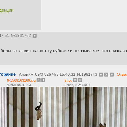
денции
37:51
№
1961762
 больных людях на потеху публике и отказывается это признав
горание
Аноним
09/07/26 Чтв 15:40:31
№
1961743
Отве
9-1568163169.jpg
3.jpg
493Кб, 980x1203
978Кб, 1024x1024