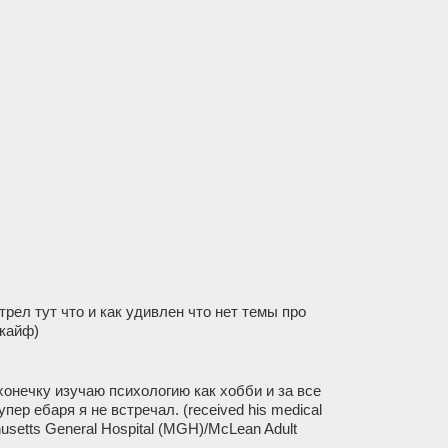
трел тут что и как удивлен что нет темы про
 кайф)
хонечку изучаю психологию как хобби и за все
ер ебаря я не встречал. (received his medical
chusetts General Hospital (MGH)/McLean Adult