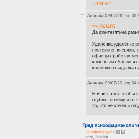
>>1961652
Аноним
09/07/26 Чтв 03:
>>1961605
Да фэнтезятина разн
Удалёнка удалёнке ро
постоянно на связи, 
офисных работах мен
каменным ебалом и сл
как можно выдержать 
Аноним
09/07/26 Чтв 04:
Начни с того, чтобы 
глубже, почему и от ч
то, что не хочешь ощ
Тред психофармакологии
imipramine.webp
45Кб, 768x768