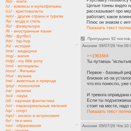
/bo/ - книги
Целые тонны видео н
/c/ - комиксы и мультфильмы
рассказывает про мед
/cc/ - криптовалюты
/em/ - другие страны и туризм
работает, какое влиян
/fa/ - мода и стиль
Плюс он знаком с инт
/fiz/ - физкультура
Показать текст полн
/fl/ - иностранные языки
/ftb/ - футбол
Пропущено 92 постов, 
/hh/ - hip-hop
Аноним
09/07/26 Чтв 09:
/hi/ - история
/me/ - медицина
>>1961664
/mg/ - магия
/mlp/ - my little pony
Ты путаешь "испытыва
/mo/ - мотоциклы
/mov/ - Фильмы
Первое - базовый реф
/mu/ - музыка
близких из-за устало
/ne/ - животные и природа
что его понесло, уже 
/psy/ - психология
/re/ - религия
И тревога оправдана 
/sci/ - наука
Если ты подъезжаешь 
/sf/ - научная фантастика
стоит на месте, надо 
/sn/ - паранормальные явления
/sp/ - спорт
Показать текст полн
/spc/ - космос и астрономия
/tv/ - тв и кино
/un/ - образование
Аноним
09/07/26 Чтв 10:
/w/ - оружие