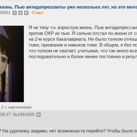
 жизнь. Пью антидепрессанты уже несколько лет, но это мел
50901
Ответ
Я не тяну т.н. взрослую жизнь. Пью антидепрессан
против ОКР их пью. Я сильно отстал по жизни от св
на 2-м курсе бакалавриата. Не было толком отноше
тоже, призвания и навыков тоже. В общем, я без по
что толком не хватает, учитывая, что так много вс
последовательно и более менее постоянно и резул
2 с картинками.
:39:27
№
1961605
? На удаленку, видимо, нет возможности перейти? Чтобы было 