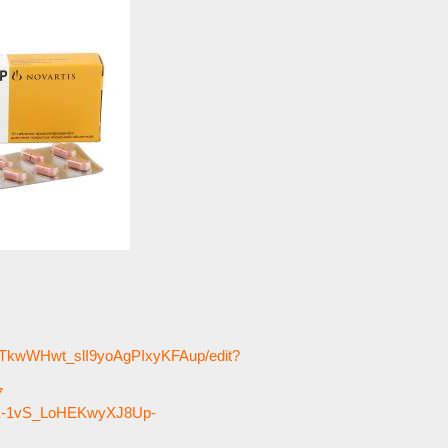
MTkwWHwt_slI9yoAgPIxyKFAup/edit?
7
ACX-1vS_LoHEKwyXJ8Up-