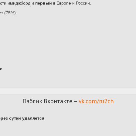
ости имиджборд и
первый
в Европе и России.
ет (75%)
ки
Паблик Вконтакте —
vk.com/ru2ch
ерез сутки удаляется