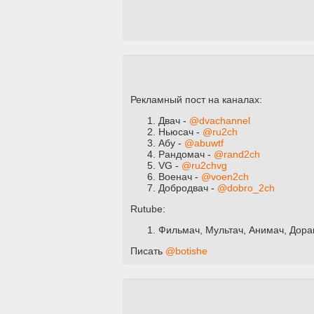
Рекламный пост на каналах:
Двач -
@dvachannel
Ньюсач -
@ru2ch
Абу -
@abuwtf
Рандомач -
@rand2ch
VG -
@ru2chvg
Военач -
@voen2ch
Добродвач -
@dobro_2ch
Rutube:
Фильмач, Мультач, Анимач, Дора
Писать
@botishe