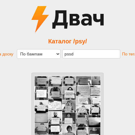
Каталог /psy/
 доску
По те