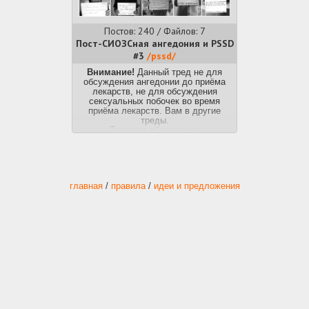
Постов: 240 / Файлов: 7
Пост-СИОЗСная ангедония и PSSD
#3
/pssd/
Внимание!
Данный тред не для
обсуждения ангедонии до приёма
лекарств, не для обсуждения
сексуальных побочек во время
приёма лекарств. Вам в другие
треды.
Тред про обсуждение
Ангедонии+PSSD
, когда курс
приёма лекарств уже окончен, а
побочки от них остаются на
протяжении нескольких месяцев.
главная
/
правила
/
идеи и предложения
Симптомы.
После курса СИОЗС у
некоторых людей ощущаются
побочки будто кто-то убавил
громкость всех чувств и эмоций -
ангедония, а также сексуальная
дисфункция - отсутствие либидо,
онемение половых органов, "пустые"
оргазмы, невозможность поднять
половой член, сухость влагалища,
деперсонализация, дереализация.
Побочка довольно редкая, но
практически полностью убивающая