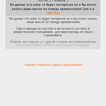
Постов: 2 / Файлов: 1
Не думаю что кому то будет интересно но я бы хотел
узнать ваши мысли по поводу аромантизма Сам я н
/287f3c/
Не думаю что кому то будет интересно но я бы хотел узнать
ваши мысли по поводу аромантизма
Сам я никогда не состоял и не пытался состоять в
романтических отношениях, для меня всегда это было
странновато.
И вроде все хорошо а с другой стороны без романтических
отношений тяжело начать сексуальные отношения,
безусловно есть проститутки но во первых это может быть не
дешево а во вторых ну просто чето не хочется.
Умереть в одиночестве не страшно а вот умереть
девственником как будто уже не очень
главная
/
правила
/
идеи и предложения