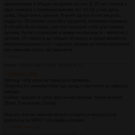
проживанием в общаге на время сессии. В 25 лет селили в
одну комнату с первокурсниками лет 18-19, у них дети
дома. Люди очень разные. В моей группе были инцелы,
задроты, 30-летние сычи без трудовой, половина нормисы.
В общаге были люди, уже построившие себе дом своими
руками, были служившие в армии на контракте - женатые с
детьми. От корпуса до общаги 10 минут, и среда меняется,
перевоплощаешься от старшего лидера до чмони рукожопа
без навыков охоты на тараканов
>>1951478
Аноним
13/05/26 Срд 22:16:49
№
1951078
13
>>1950901 (OP)
Запощу тебе свою историю для примера.
Поругался с начальством год назад и уволился из офиса в
никуда.
Сейчас пришел в себя, рассылаю резюме. Меня игнорят.
35лет. Гум вышка. Питер.
Мораль басни: никогда нельзя уходить в никуда если
работа не за МРОТ или норм условия.
>>1952845
>>1961593