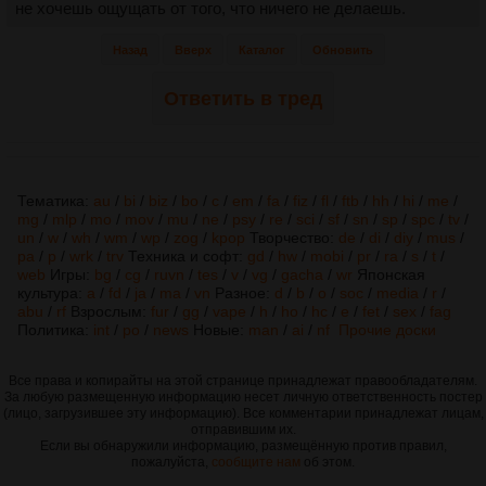
не хочешь ощущать от того, что ничего не делаешь.
Назад
Вверх
Каталог
Обновить
Ответить в тред
Тематика:
au
/
bi
/
biz
/
bo
/
c
/
em
/
fa
/
fiz
/
fl
/
ftb
/
hh
/
hi
/
me
/
mg
/
mlp
/
mo
/
mov
/
mu
/
ne
/
psy
/
re
/
sci
/
sf
/
sn
/
sp
/
spc
/
tv
/
un
/
w
/
wh
/
wm
/
wp
/
zog
/
kpop
Творчество:
de
/
di
/
diy
/
mus
/
pa
/
p
/
wrk
/
trv
Техника и софт:
gd
/
hw
/
mobi
/
pr
/
ra
/
s
/
t
/
web
Игры:
bg
/
cg
/
ruvn
/
tes
/
v
/
vg
/
gacha
/
wr
Японская
культура:
a
/
fd
/
ja
/
ma
/
vn
Разное:
d
/
b
/
o
/
soc
/
media
/
r
/
abu
/
rf
Взрослым:
fur
/
gg
/
vape
/
h
/
ho
/
hc
/
e
/
fet
/
sex
/
fag
Политика:
int
/
po
/
news
Новые:
man
/
ai
/
nf
Прочие доски
Все права и копирайты на этой странице принадлежат правообладателям.
За любую размещенную информацию несет личную ответственность постер
(лицо, загрузившее эту информацию). Все комментарии принадлежат лицам,
отправившим их.
Если вы обнаружили информацию, размещённую против правил,
пожалуйста,
сообщите нам
об этом.