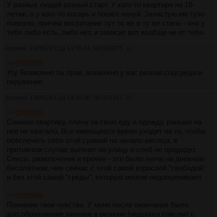
У разных людей разный старт. У кого-то квартира на 18-
летие, а у кого-то косарь и пошёл нахуй. Зачастую им тупо
повезло, причём воспитание тут то же в ту же степь - оно у
тебя либо есть, либо нет, и зависит вот вообще не от тебя.
Аноним
13/05/26 Срд 14:36:44
№
1950975
11
>>1950969
Угу. Возможно ты прав, возможно у вас разная соцсреда и
окружение.
Аноним
13/05/26 Срд 18:30:30
№
1951011
12
>>1950905
Снимаю квартиру, плачу за свою еду и одежду, раньше на
нее не хватало. Все имеющееся время уходит на то, чтобы
обеспечить себя этой суммой на начало месяца, в
противном случае выгонят на улицу и хлеб не продадут.
Сексы, развлечения и прочее - это было легче на дневном
бесплатном, чем сейчас с этой самой взрослой "свободой"
и без этой самой "среды", которую многие недооценивают
>>1950969
Понимаю твои чувства. У меня после окончания было
доп.образование заочное в регионе (недорого совсем) с