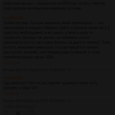
взрослая жизнь — буквально на 95% кал, если у тебя не
подходящая центральная нервная система.
>>1951078
Хуйня полная. Лучшие моменты моей говножизни — это
увольнения в никуда с ёбаных работ и полный зачил на 1-2
года без необходимости вставать утром и куда-то
пиздёхать (всегда так делал, не понимаю, нахуя
увольняться и тут же снова бежать на другую галеру). Тоже,
кстати, ненужная гумвышка, и скоро придётся начать
рассылать резюме, уже предвкушаю плавание в этом
помойном рынке труда 2026.
>>1961595
Аноним
08/07/26 Срд 16:14:21
№
1961595
33
>>1961593
Где работал? Что-то доставляет удовольствие, есть
интерес к чему-то?
>>1961597
Аноним
08/07/26 Срд 16:37:59
№
1961597
34
5369Кб, 1280x720, 00:01:31