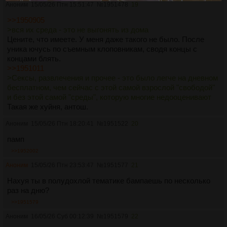
Аноним
сил ни на что толком не хватает, учитывая, что так 
15/05/26 Птн 15:51:47
№
1951478
19
много всего.
>>1950905
Сил нет потому, что ты годами сидишь в этом болоте 
>вся их среда - это не выгонять из дома
самокопания и таблеток. Последовательность 
Цените, что имеете. У меня даже такого не было. После
начинается с одного дела в день, а не с жалоб на 
уника ючусь по съемным клоповникам, сводя концы с
"слишком много всего". Пока не начнешь, ничего не 
концами блять.
изменится.
>>1951011
>Сексы, развлечения и прочее - это было легче на дневном
бесплатном, чем сейчас с этой самой взрослой "свободой"
и без этой самой "среды", которую многие недооценивают
Такая же хуйня, антош.
Аноним
15/05/26 Птн 18:20:41
№
1951522
20
памп
>>1952002
Аноним
15/05/26 Птн 23:53:47
№
1951577
21
Нахуя ты в полудохлой тематике бампаешь по несколько
раз на дню?
>>1951579
Аноним
16/05/26 Суб 00:12:39
№
1951579
22