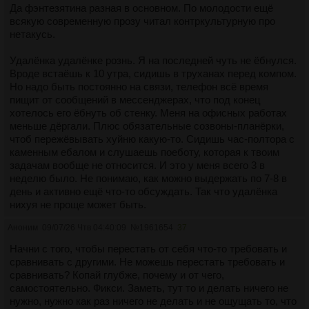
Да фэнтезятина разная в основном. По молодости ещё
всякую современную прозу читал контркультурную про
нетакусь.
Удалёнка удалёнке рознь. Я на последней чуть не ёбнулся.
Вроде встаёшь к 10 утра, сидишь в труханах перед компом.
Но надо быть постоянно на связи, телефон всё время
пищит от сообщений в мессенджерах, что под конец
хотелось его ёбнуть об стенку. Меня на офисных работах
меньше дёргали. Плюс обязательные созвоны-планёрки,
чтоб пережёвывать хуйню какую-то. Сидишь час-полтора с
каменным ебалом и слушаешь поеботу, которая к твоим
задачам вообще не относится. И это у меня всего 3 в
неделю было. Не понимаю, как можно выдержать по 7-8 в
день и активно ещё что-то обсуждать. Так что удалёнка
нихуя не проще может быть.
Аноним
09/07/26 Чтв 04:40:09
№
1961654
37
Начни с того, чтобы перестать от себя что-то требовать и
сравнивать с другими. Не можешь перестать требовать и
сравнивать? Копай глубже, почему и от чего,
самостоятельно. Фикси. Заметь, тут то и делать ничего не
нужно, нужно как раз ничего не делать и не ощущать то, что