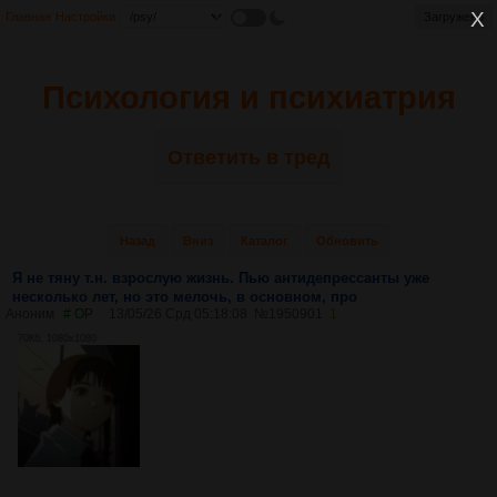
Главная
Настройки
Психология и психиатрия
Ответить в тред
Назад
Вниз
Каталог
Обновить
Я не тяну т.н. взрослую жизнь. Пью антидепрессанты уже
несколько лет, но это мелочь, в основном, про
Аноним
# OP
13/05/26 Срд 05:18:08
№
1950901
1
70Кб, 1080x1080