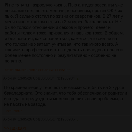
Я не тяну т.н. взрослую жизнь. Пью антидепрессанты уже
несколько лет, но это мелочь, в основном, против ОКР их
пью. Я сильно отстал по жизни от сверстников. В 27 лет у
меня ничего толком нет, я на 2-м курсе бакалавриата. Не
было толком отношений и сексов и прочего, денег и
работы толком тоже, призвания и навыков тоже. В общем,
я без понятия, как справляться, кажется, что сил ни на
что толком не хватает, учитывая, что так много всего. А
как иметь профессию и что-то делать последовательно и
более менее постоянно и результативно - особенно не
понятно.
>>1950964
>>1950965
>>1951078
>>1951321
Аноним
13/05/26 Срд 06:06:34
№
1950904
2
По крайней мере у тебя есть возможность быть на 2 курсе
бакалавриата. Это значит, что тебя обеспечивают родители
и создают среду где ты можешь решить свои проблемы, а
не пахать на заводе.
>>1950905
Аноним
13/05/26 Срд 06:35:51
№
1950905
3
>>1950904