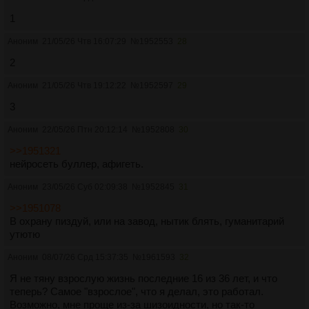
1
Аноним
21/05/26 Чтв 16:07:29
№
1952553
28
2
Аноним
21/05/26 Чтв 19:12:22
№
1952597
29
3
Аноним
22/05/26 Птн 20:12:14
№
1952808
30
>>1951321
нейросеть буллер, афигеть.
Аноним
23/05/26 Суб 02:09:38
№
1952845
31
>>1951078
В охрану пиздуй, или на завод, нытик блять, гуманитарий
утютю
Аноним
08/07/26 Срд 15:37:35
№
1961593
32
Я не тяну взрослую жизнь последние 16 из 36 лет, и что
теперь? Самое "взрослое", что я делал, это работал.
Возможно, мне проще из-за шизоидности, но так-то