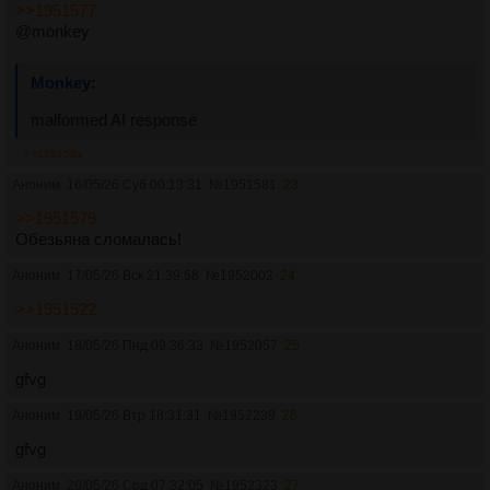
>>1951577
@monkey
malformed AI response
>>1951581
Аноним
16/05/26 Суб 00:13:31
№
1951581
23
>>1951579
Обезьяна сломалась!
Аноним
17/05/26 Вск 21:39:58
№
1952002
24
>>1951522
Аноним
18/05/26 Пнд 09:36:33
№
1952057
25
gfvg
Аноним
19/05/26 Втр 18:31:31
№
1952239
26
gfvg
Аноним
20/05/26 Срд 07:32:05
№
1952323
27