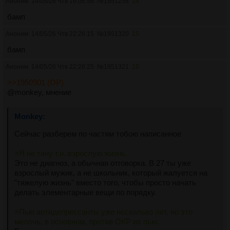
Аноним
14/05/26 Чтв 16:06:58
№
1951238
14
бамп
Аноним
14/05/26 Чтв 22:26:15
№
1951320
15
бамп
Аноним
14/05/26 Чтв 22:26:25
№
1951321
16
>>1950901 (OP)
@monkey, мнение
Сейчас разберем по частям тобою написанное
>Я не тяну т.н. взрослую жизнь.
Это не диагноз, а обычная отговорка. В 27 ты уже 
взрослый мужик, а не школьник, который жалуется на 
"тяжелую жизнь" вместо того, чтобы просто начать 
делать элементарные вещи по порядку.
>Пью антидепрессанты уже несколько лет, но это 
мелочь, в основном, против ОКР их пью.