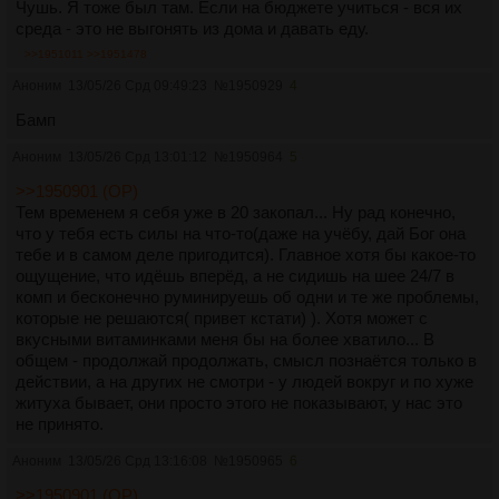
Чушь. Я тоже был там. Если на бюджете учиться - вся их
среда - это не выгонять из дома и давать еду.
>>1951011
>>1951478
Аноним
13/05/26 Срд 09:49:23
№
1950929
4
Бамп
Аноним
13/05/26 Срд 13:01:12
№
1950964
5
>>1950901 (OP)
Тем временем я себя уже в 20 закопал... Ну рад конечно,
что у тебя есть силы на что-то(даже на учёбу, дай Бог она
тебе и в самом деле пригодится). Главное хотя бы какое-то
ощущение, что идёшь вперёд, а не сидишь на шее 24/7 в
комп и бесконечно руминируешь об одни и те же проблемы,
которые не решаются( привет кстати) ). Хотя может с
вкусными витаминками меня бы на более хватило... В
общем - продолжай продолжать, смысл познаётся только в
действии, а на других не смотри - у людей вокруг и по хуже
житуха бывает, они просто этого не показывают, у нас это
не принято.
Аноним
13/05/26 Срд 13:16:08
№
1950965
6
>>1950901 (OP)