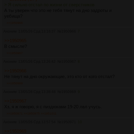
> Я сильно отстал по жизни от сверстников
А ты уверен что это не тебя тянут на дно задроты и
уебища?
>>1950966
Аноним
13/05/26 Срд 13:16:37
№
1950966
7
>>1950965
В смысле?
>>1950967
Аноним
13/05/26 Срд 13:26:42
№
1950967
8
>>1950966
Не тянут на дно окружающие, это кто от кого отстал?
>>1950969
Аноним
13/05/26 Срд 13:38:48
№
1950969
9
>>1950967
Хз, я ж говорю, я с пиздюками 19-20 лвл учусь.
>>1950971
>>1950975
>>1951011
Аноним
13/05/26 Срд 13:57:54
№
1950971
10
>>1950969