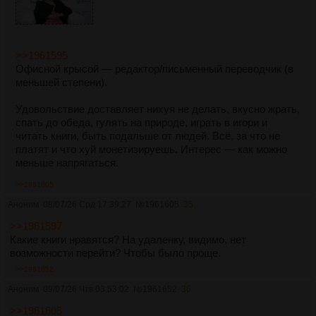
>>1961595
Офисной крысой — редактор/письменный переводчик (в
меньшей степени).
Удовольствие доставляет нихуя не делать, вкусно жрать,
спать до обеда, гулять на природе, играть в игори и
читать книги, быть подальше от людей. Всё, за что не
платят и что хуй монетизируешь. Интерес — как можно
меньше напрягаться.
>>1961605
Аноним
08/07/26 Срд 17:39:27
№
1961605
35
>>1961597
Какие книги нравятся? На удаленку, видимо, нет
возможности перейти? Чтобы было проще.
>>1961652
Аноним
09/07/26 Чтв 03:53:02
№
1961652
36
>>1961605