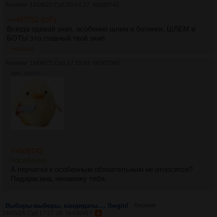
Аноним
14/06/25 Суб 00:04:27
№
500742
>>497752 (OP)
Всегда одевай экип, особенно шлем и ботинки. ШЛЕМ и
БОТЫ это главный твой экип
>>501060
Аноним
18/06/25 Срд 17:19:03
№
501060
18Кб, 415x415
>>500742
>особенно
А перчатки к особенным обязательным не относятся?
Пидарасина, ненавижу тебя.
Выборы-выборы, кандидаты.... /begin/
Аноним
24/05/25 Суб 17:27:28
№
499467