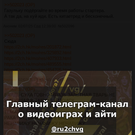
>>502023 (OP)
Газульку подёргайте во время работы стартера.
А так да, на хуй иди. Есть китаетред и бесконечный.
Аноним
02/07/25 Срд 12:39:00
№
502096
>>502023 (OP)
Сюда
https://2ch.hk/mo/res/201872.html
https://2ch.hk/mo/res/329892.html
https://2ch.hk/mo/res/407933.html
https://2ch.hk/mo/res/489555.html
https://2ch.hk/mo/res/454705.html
Аноним
02/07/25 Срд 12:45:42
№
502098
>>502023 (OP)
БЛЯДЬ СУКА ГОВНО МРАЗЬ ЗАЛЁТНАЯ ТВАРЬ НЕ
УМЕЮЩАЯ В ЗАКРЕП И ПОИСК
ЗАЕБАЛИ СРАТЬ НА НУЛЕВОЙ В МЕДЛЕННОЙ
ТЕМАТИКЕ
РАКА ЯИЦ ВАМ ВСЕМ В ВАШЕМ ЛЮБИМОМ /B/
НЕНАВИЖУ НЕНАВИЖУ НЕНАВИЖУ