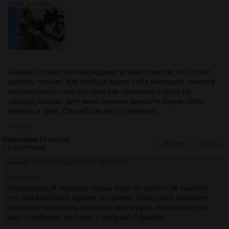
4939Кб, 4032x3024
Аноны, посоветуйте молодому всяких советов, что стоит
делать, что нет. Как вообще ведет себя мотоцикл, можете
рассказывать свои истории как начинали ездить на
офроуд байках, для меня главное вынести какую-либо
мораль и урок. Спасибо всем кто напишет
>>500742
Пропущено 13 постов
В тред
Скрыть
2 с картинками.
Аноним
21/05/25 Срд 01:10:23
№
499272
>>499229
Нормально. Я недавно ночью ехал по полю и не заметил
что там выкопали канаву по колено. Пришлось положить
мотоцикл и ебануть сальтуху через руль. Но маневр уже
был отработан, поэтому я получил 0 дамага.