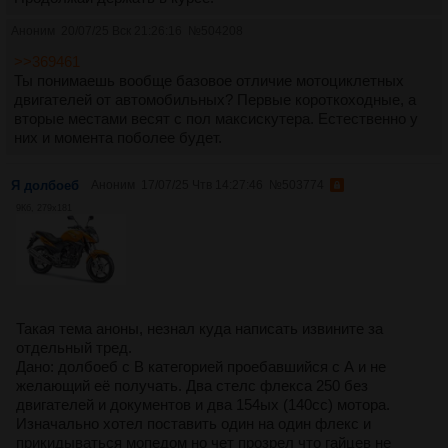
Аноним
20/07/25 Вск 21:26:16
№
504208
>>369461
Ты понимаешь вообще базовое отличие мотоциклетных
двигателей от автомобильных? Первые короткоходные, а
вторые местами весят с пол максискутера. Естественно у
них и момента поболее будет.
Я долбоеб
Аноним
17/07/25 Чтв 14:27:46
№
503774
9Кб, 279x181
Такая тема аноны, незнал куда написать извините за
отдельный тред.
Дано: долбоеб с В категорией проебавшийся с А и не
желающий её получать. Два стелс флекса 250 без
двигателей и документов и два 154ых (140сс) мотора.
Изначально хотел поставить один на один флекс и
прикидываться мопедом но чет прозрел что гайцев не