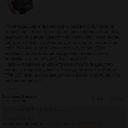
Кто-нибудь шарит про настройку здесь? Купил себе на
аццкий корч 100сс 2т это чудо с авито, уровень был сбит,
выставил по заводу 19мм от плоскости, так у меня иногда
рандомно бензин с нижнего штуцера хуярил, и ехало так
себе. Вычитал в гугле что некоторые делают 22мм,
поставил так же, больше вроде не выливается, но и
динамика стала ещë хуже. А как надо-то?
Никаких провалов или прострелов, просто пиздец туго
набирает обороты, даже на 19-ом деллорто ехал бодрее.
ГТЖ 105, игла на среднем делении, power jet заглушен. Чо
еще попробовать?
>>500355
Пропущено 5 постов
В тред
Скрыть
1 с картинками.
Аноним
09/06/25 Пнд 10:30:05
№
500355
>>500342 (OP)
пошёл нахуй
сюда
https://2ch.hk/mo/res/201872.html