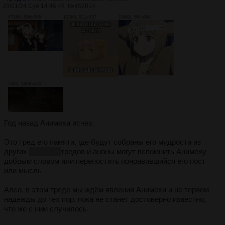
20/01/24 Суб 14:46:48
№
452814
471Кб, 896x505
123Кб, 521x537
106Кб, 564x564
70Кб, 1408x650
Год назад Анимеха исчез.
Это тред его памяти, где будут собраны его мудрости из
других
тонущих
тредов и аноны могут вспомнить Анимеху
добрым словом или перепостить понравившийся его пост
или мысль
Алсо, в этом треде мы ждём явления Анимехи и не теряем
надежды до тех пор, пока не станет достоверно известно,
что же с ним случилось