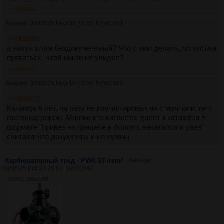
>>501871
Аноним
30/06/25 Пнд 08:26:25
№
501871
>>501865
а нахуя хлам бездокументный? Что с ним делать, по кустам
прятаться, чтоб никто не увидел?
>>501880
Аноним
30/06/25 Пнд 10:23:56
№
501880
>>501871
Катаюсь 6 лет, ни разу не контактировал ни с ментами, ни с
гостехнадзором. Многие кто катаются долго и катаются в
формате "привез на прицепе в болото, накатался и увез"
считают что документы и не нужны
Карбюраторный тред - PWK 24 /rem/
Аноним
08/06/25 Вск 23:20:53
№
500342
3547Кб, 2896x3456