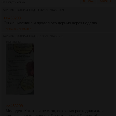
В тред
Скрыть
68 с картинками.
Аноним
04/03/24 Пнд 01:32:29
№
458209
>>458208
Он же ниасилил и продал это дерьмо через неделю.
>>458211
>>500357
Аноним
04/03/24 Пнд 03:13:29
№
458211
44Кб, 340x604
>>458209
Молодец. Кататься не стал, сохранил расходники для
следующего владельца. По-мотачерски! Пушисто!