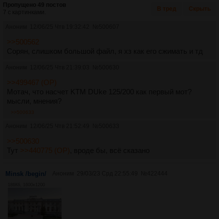
Пропущено 49 постов
В тред
Скрыть
7 с картинками.
Аноним
12/06/25 Чтв 19:32:42
№
500607
>>500562
Сорян, слишком большой файл, я хз как его сжимать и тд
Аноним
12/06/25 Чтв 21:39:03
№
500630
>>499467 (OP)
Мотач, что насчет KTM DUke 125/200 как первый мот?
мысли, мнения?
>>500633
Аноним
12/06/25 Чтв 21:52:49
№
500633
>>500630
Тут
>>440775 (OP)
, вроде бы, всё сказано
Minsk /begin/
Аноним
29/03/23 Срд 22:55:49
№
422444
186Кб, 1600x1200