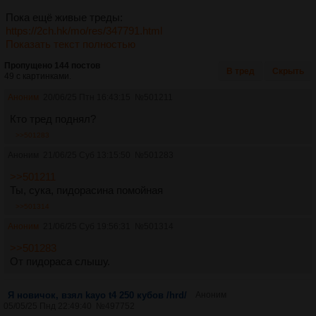
Пока eщё живые треды:
https://2ch.hk/mo/res/347791.html
Показать текст полностью
Пропущено 144 постов
В тред
Скрыть
49 с картинками.
Аноним
20/06/25 Птн 16:43:15
№
501211
Кто тред поднял?
>>501283
Аноним
21/06/25 Суб 13:15:50
№
501283
>>501211
Ты, сука, пидорасина помойная
>>501314
Аноним
21/06/25 Суб 19:56:31
№
501314
>>501283
От пидораса слышу.
Я новичок, взял kayo t4 250 кубов /hrd/
Аноним
05/05/25 Пнд 22:49:40
№
497752