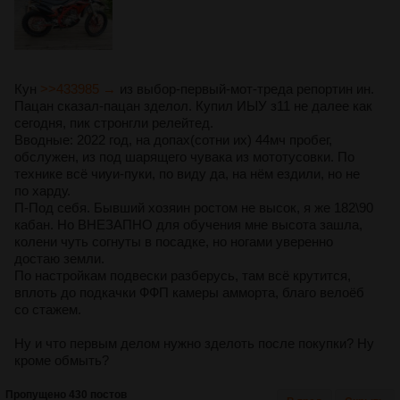
Кун
>>433985 →
из выбор-первый-мот-треда репортин ин.
Пацан сказал-пацан зделол. Купил ИЫУ з11 не далее как
сегодня, пик стронгли релейтед.
Вводные: 2022 год, на допах(сотни их) 44мч пробег,
обслужен, из под шарящего чувака из мототусовки. По
технике всё чиуи-пуки, по виду да, на нём ездили, но не
по харду.
П-Под себя. Бывший хозяин ростом не высок, я же 182\90
кабан. Но ВНЕЗАПНО для обучения мне высота зашла,
колени чуть согнуты в посадке, но ногами уверенно
достаю земли.
По настройкам подвески разберусь, там всё крутится,
вплоть до подкачки ФФП камеры амморта, благо велоёб
со стажем.
Ну и что первым делом нужно зделоть после покупки? Ну
кроме обмыть?
Пропущено 430 постов