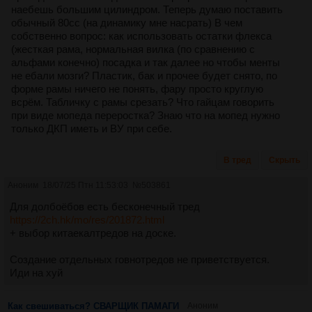
наебешь большим цилиндром. Теперь думаю поставить
обычный 80сс (на динамику мне насрать) В чем
собственно вопрос: как использовать остатки флекса
(жесткая рама, нормальная вилка (по сравнению с
альфами конечно) посадка и так далее но чтобы менты
не ебали мозги? Пластик, бак и прочее будет снято, по
форме рамы ничего не понять, фару просто круглую
всрём. Табличку с рамы срезать? Что гайцам говорить
при виде мопеда переростка? Знаю что на мопед нужно
только ДКП иметь и ВУ при себе.
В тред
Скрыть
Аноним
18/07/25 Птн 11:53:03
№
503861
Для долбоёбов есть бесконечный тред
https://2ch.hk/mo/res/201872.html
+ выбор китаекалтредов на доске.
Создание отдельных говнотредов не приветствуется.
Иди на хуй
Как свешиваться? СВАРЩИК ПАМАГИ
Аноним