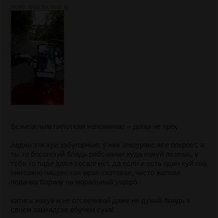
7604Кб, 720x1280, 00:00:19
безмозглым пилоткам напоминаю -- допы не трек
ладно эти хуи забугорные, у них эншуранс все покроет, а
ты то босоногий блядь рабсиянин куда нахуй лезешь, у
тебя то пади даже сосаги нет, да если и есть один хуй она
ничтожно нищенская мрот-скотовая, чисто жалкая
подачка барину на моральный ущерб
катись нахуй и не отсвечивай даже не думай блядь в
своем замкадске ебучем сука!