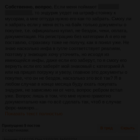
Собственно, вопрос.
Если меня поймают
ключевое
слово - если
, то эндурик уедет на штраф-стоянку к
мусорам, а мне оттуда нужно его как-то забрать. Смогу ли
я забрать если у меня есть на байк только документы о
покупке, т.е. официально купил, не бездок, чеки, оплата,
документация. На регистрацию без категории А я его не
поставлю, страховку тоже не получу, как я понял уже. Не
знаю насколько инфа в гугле соответствует реалиям,
поэтому у знающих хочу уточнить, но исходя из
имеющейся инфы, даже если его заберут, то я смогу его
вернуть если его заберёт мой знакомый с категорией А
или на прицеп погружу и увезу, главное это документы о
покупке, что он не бездок, насколько это всё так? Я в
любом случае в конце месяца буду ехать покупать
эндурик, не зависимо ни от чего, вопрос ребром встал
уже. Вопрос лишь в том, что мне нужно грамотно
документально как-то всё сделать так, чтоб в случае
форс-мажоро…
Показать текст полностью
Пропущено 9 постов
В тред
Скрыть
2 с картинками.
Аноним
07/07/25 Пнд 13:03:00
№
502724