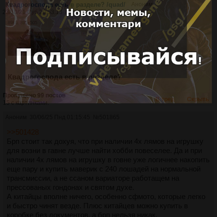
Квадрогоспода есть в разделе? /quad/
Аноним
23/10/21 Суб 20:53:13
№
369906
89Кб, 895x505
Квадрогоспода есть в разделе?
Пропущено 99 постов
В тред
Скрыть
15 с картинками.
Аноним
30/06/25 Пнд 01:15:45
№
501865
>>501428
Брп стоит так дохуя, что при наличии 4х лямов на игрушку
для возни в гавне лучше найти хобби повеселее. Да и при
наличии 4х лямов на игрушку в говне уже логичнее накопить
еще пару и купить маверик с 240 лошадей на нормальной
трансмиссии, а не ссаном вариаторе работащем на
прессованых гондонах и святом духе.
А китайцы вполне ничего, особенно сфмото, которые легко
и быстро чинят везде. Плюс китайцев можно купить в
коробке без документов, а брп нельзя никак.