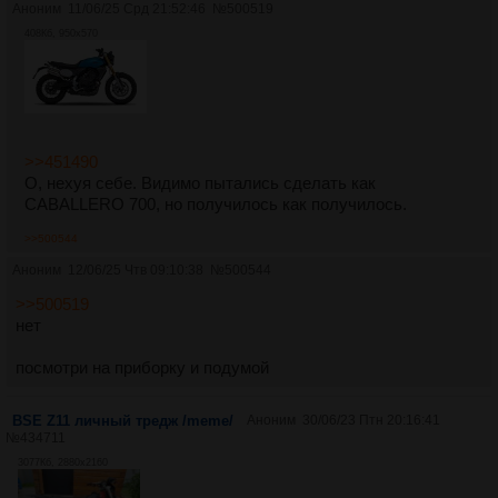
Аноним
11/06/25 Срд 21:52:46
№
500519
408Кб, 950x570
>>451490
О, нехуя себе. Видимо пытались сделать как
CABALLERO 700, но получилось как получилось.
>>500544
Аноним
12/06/25 Чтв 09:10:38
№
500544
>>500519
нет
посмотри на приборку и подумой
BSE Z11 личный тредж /meme/
Аноним
30/06/23 Птн 20:16:41
№
434711
3077Кб, 2880x2160