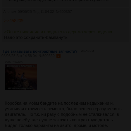
Аноним
09/06/25 Пнд 11:04:32
№
500357
>>458209
>Он же ниасилил и продал это дерьмо через неделю.
Надо это сохранить-бампануть
Где заказывать контрактные запчасти?
Аноним
08/06/25 Вск 14:56:04
№
500330
75Кб, 736x605
Коробка на моём бандите на последнем издыхании и,
учитывая стоимость ремонта, было решено сразу менять
двигатель. Но т.к. ни разу с подобным не сталкивался, в
душе не ебу, где лучше заказать контрактную деталь.
Видел только варианты на авито, дроме, и мотоде.