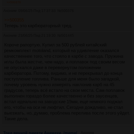
>>500376
Аноним
09/06/25 Пнд 17:37:33
№
500376
>>500355
Теперь это карбюраторный тред.
Аноним
23/06/25 Пнд 21:19:30
№
501445
Короче рапортую. Купил за 500 рублей китайский
ремкомплект motoland, который на удивление оказался
качественнее того, что стояло в карбе с завода. Пружина
иглы была жестче, чем надо, и поплавок под своим весом
не опускался даже в перевернутом положении
карбюратора. Потому, видимо, и не перекрывал до конца
поступление топлива. Раньше для меня было загадкой,
почему уровень нужно измерять наклонив карб на 45
градусов, теперь всë встало на свои места. Сам поплавок
выполнен гораздо более качественно и без заусенцев,
встал идеально на заводские 19мм, еще немного поджал
его, чтобы на оси не люфтил. Сегодня дождливо, не стал
выезжать, но, думаю, проблема перелива после этого уйдет.
Такие дела.
Тред вечной памяти Анимехи. /meme/
Аноним