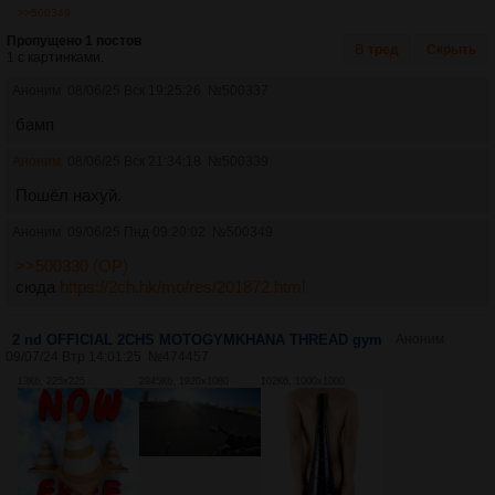
>>500349
Пропущено 1 постов
В тред
Скрыть
1 с картинками.
Аноним
08/06/25 Вск 19:25:26
№
500337
бамп
Аноним
08/06/25 Вск 21:34:18
№
500339
Пошёл нахуй.
Аноним
09/06/25 Пнд 09:20:02
№
500349
>>500330 (OP)
сюда
https://2ch.hk/mo/res/201872.html
2 nd OFFICIAL 2CHS MOTOGYMKHANA THREAD gym
Аноним
09/07/24 Втр 14:01:25
№
474457
13Кб, 225x225
2845Кб, 1920x1080
102Кб, 1000x1000