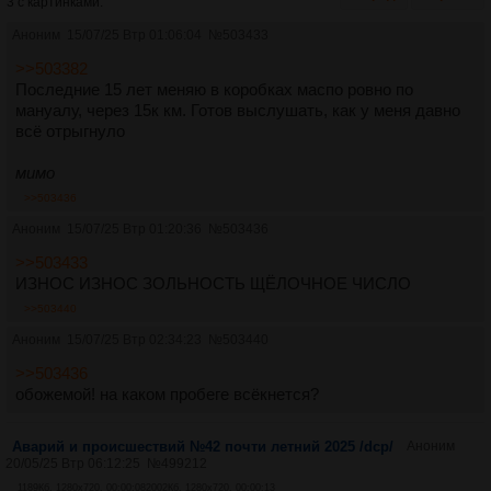
3 с картинками.
Аноним
15/07/25 Втр 01:06:04
№
503433
>>503382
Последние 15 лет меняю в коробках маспо ровно по
мануалу, через 15к км. Готов выслушать, как у меня давно
всё отрыгнуло
мимо
>>503436
Аноним
15/07/25 Втр 01:20:36
№
503436
>>503433
ИЗНОС ИЗНОС ЗОЛЬНОСТЬ ЩЁЛОЧНОЕ ЧИСЛО
>>503440
Аноним
15/07/25 Втр 02:34:23
№
503440
>>503436
обожемой! на каком пробеге всёкнется?
Аварий и происшествий №42 почти летний 2025 /dcp/
Аноним
20/05/25 Втр 06:12:25
№
499212
1189Кб, 1280x720, 00:00:08
2002Кб, 1280x720, 00:00:13