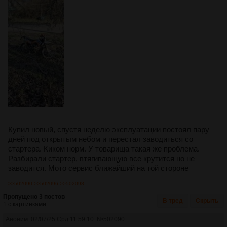
Купил новый, спустя неделю эксплуатации постоял пару
дней под открытым небом и перестал заводиться со
стартера. Киком норм. У товарища такая же проблема.
Разбирали стартер, втягивающую все крутится но не
заводится. Мото сервис ближайший на той стороне
>>502090
>>502096
>>502098
Пропущено 3 постов
В тред
Скрыть
1 с картинками.
Аноним
02/07/25 Срд 11:59:10
№
502090