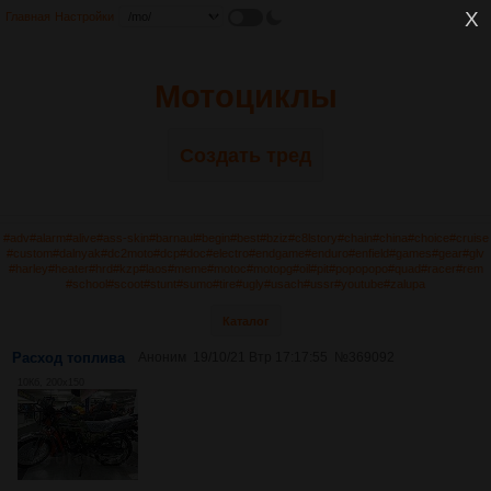
Главная
Настройки
Мотоциклы
Создать тред
#adv
#alarm
#alive
#ass-skin
#barnaul
#begin
#best
#bziz
#c8lstory
#chain
#china
#choice
#cruise
#custom
#dalnyak
#dc2moto
#dcp
#doc
#electro
#endgame
#enduro
#enfield
#games
#gear
#glv
#harley
#heater
#hrd
#kzp
#laos
#meme
#motoc
#motopg
#oil
#pit
#popopopo
#quad
#racer
#rem
#school
#scoot
#stunt
#sumo
#tire
#ugly
#usach
#ussr
#youtube
#zalupa
Каталог
Расход топлива
Аноним
19/10/21 Втр 17:17:55
№
369092
10Кб, 200x150