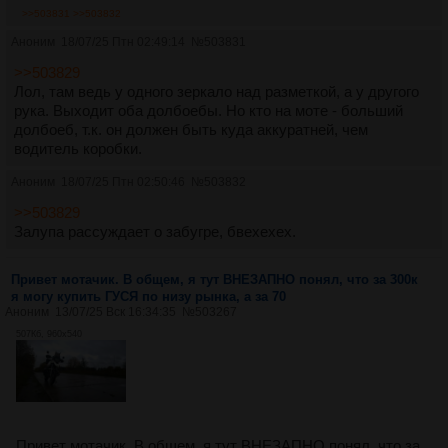
>>503831
>>503832
Аноним
18/07/25 Птн 02:49:14
№
503831
>>503829
Лол, там ведь у одного зеркало над разметкой, а у другого
рука. Выходит оба долбоебы. Но кто на моте - больший
долбоеб, т.к. он должен быть куда аккуратней, чем
водитель коробки.
Аноним
18/07/25 Птн 02:50:46
№
503832
>>503829
Залупа рассуждает о забугре, бвехехех.
Привет мотачик. В общем, я тут ВНЕЗАПНО понял, что за 300к
я могу купить ГУСЯ по низу рынка, а за 70
Аноним
13/07/25 Вск 16:34:35
№
503267
507Кб, 960x540
Привет мотачик. В общем, я тут ВНЕЗАПНО понял, что за