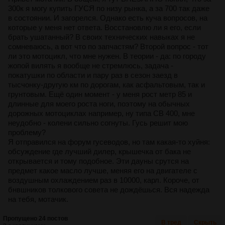
300к я могу купить ГУСЯ по низу рынка, а за 700 так даже
в состоянии. И загорелся. Однако есть куча вопросов, на
которые у меня нет ответа. Восстановлю ли я его, если
брать ушатанный? В своих технических навыках я не
сомневаюсь, а вот что по запчастям? Второй вопрос - тот
ли это мотоцикл, что мне нужен. В теории - да: по городу
жопой вилять я вообще не стремлюсь, задача -
покатушки по области и пару раз в сезон заезд в
тысчонку-другую км по дорогам, как асфальтовым, так и
грунтовым. Ещё один момент - у меня рост метр 85 и
длинные для моего роста ноги, поэтому на обычных
дорожных мотоциклах например, ну типа СВ 400, мне
неудобно - колени сильно согнуты. Гусь решит мою
проблему?
Я отправился на форум гусеводов, но там какая-то хуйня:
обсуждение где лучший дилер, крышечка от бака не
открывается и тому подобное. Эти дауны срутся на
предмет какое масло лучше, меняя его на двигателе с
воздушным охлаждением раз в 10000, карл. Короче, от
бнвшников толкового совета не дождёшься. Вся надежда
на тебя, мотачик.
Пропущено 24 постов
В тред
Скрыть