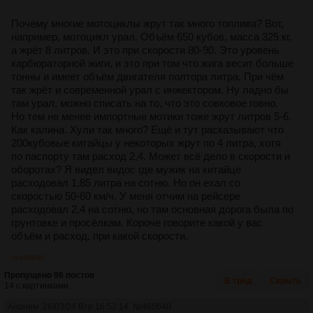
Почему многие мотоциклы жрут так много топлива? Вот,
например, мотоцикл урал. Объём 650 кубов, масса 325 кг,
а жрёт 8 литров. И это при скорости 80-90. Это уровень
карбюраторной жиги, и это при том что жига весит больше
тонны и имеет объём двигателя полтора литра. При чём
так жрёт и современной урал с инжектором. Ну ладно бы
там урал, можно списать на то, что это совковое говно.
Но тем не менее импортные мотики тоже жрут литров 5-6.
Как калина. Хули так много? Ещё и тут расказывают что
200кубовые китайцы у некоторых жрут по 4 литра, хотя
по паспорту там расход 2,4. Может всё дело в скорости и
оборотах? Я видел видос где мужик на китайце
расходовал 1,85 литра на сотню. Но он ехал со
скоростью 50-60 км/ч. У меня отчим на рейсере
расходовал 2,4 на сотню, но там основная дорога была по
грунтовке и просёлкам. Короче говорите какой у вас
объём и расход, при какой скорости.
>>460640
Пропущено 96 постов
В тред
Скрыть
14 с картинками.
Аноним
26/03/24 Втр 16:52:14
№
460640