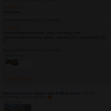
>>502711
Моточую
Аноним
07/07/25 Пнд 22:20:11
№
502782
>>502711
Конечно важный вопрос. Ведь опу предстоит
уникальнейший выбор между чингпяо 125 р и луньчмио 125
гт.
Аноним
08/07/25 Втр 09:26:37
№
502795
543Кб, 1322x557
>>440775 (OP)
Электростартер не заводит kayo t2 300 pr enduro
Аноним
01/07/25 Втр 22:46:35
№
502023
345Кб, 591x1280