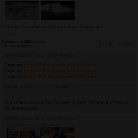
Все уже вкатились и начали ездить безопасно.
>>499213
Пропущено 500 постов
В тред
Скрыть
150 с картинками.
Аноним
12/07/25 Суб 14:26:39
№
503198
Перекат
https://2ch.hk/mo/res/503197.html
Перекат
https://2ch.hk/mo/res/503197.html
Перекат
https://2ch.hk/mo/res/503197.html
Аноним
12/07/25 Суб 19:38:28
№
503223
>>501735
удд классическое. Он бы один хуй его обогнал в итоге, но
по человечески.
Аноним
13/07/25 Вск 14:55:25
№
503259
68Кб, 957x638
73Кб, 700x636