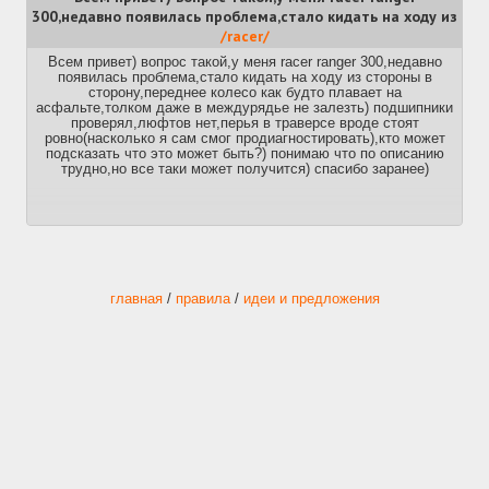
300,недавно появилась проблема,стало кидать на ходу из
/racer/
Всем привет) вопрос такой,у меня racer ranger 300,недавно
появилась проблема,стало кидать на ходу из стороны в
сторону,переднее колесо как будто плавает на
асфальте,толком даже в междурядье не залезть) подшипники
проверял,люфтов нет,перья в траверсе вроде стоят
ровно(насколько я сам смог продиагностировать),кто может
подсказать что это может быть?) понимаю что по описанию
трудно,но все таки может получится) спасибо заранее)
главная
/
правила
/
идеи и предложения