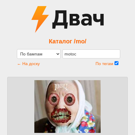
Каталог /mo/
← На доску
По тегам