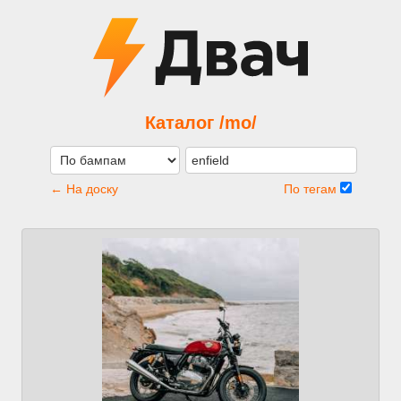
Каталог /mo/
← На доску
По тегам