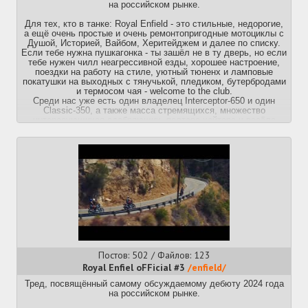
https://royalenfield.projapan.ru/
на российском рынке.
Для тех, кто в танке: Royal Enfield - это стильные, недорогие,
Реддит:
а ещё очень простые и очень ремонтопригодные мотоциклы с
https://www.reddit.com/r/royalenfield/
Душой, Историей, Вайбом, Херитейджем и далее по списку.
Если тебе нужна пушкагонка - ты зашёл не в ту дверь, но если
Предыдущий тред:
тебе нужен чилл неагрессивной езды, хорошее настроение,
https://2ch.su/mo/res/486890.html
поездки на работу на стиле, уютный тюненх и ламповые
покатушки на выходных с тянучькой, пледиком, бутербродами
и термосом чая - welcome to the club.
Среди нас уже есть один владелец Interceptor-650 и один
Classic-350, а также масса стремящихся, множество
интересующихся-одобряющих, полтора хейтера и весёла
троллота.
ИТТ обсуждаем, общаемся, знакомимся, завидуем,
поздравляем, спрашиваем, жалуемся, вангуем, веселимся.
Что будет по поставкам с герильями, гималайцами и прочими
Scram-411 - до сих пор не понятно. Скорее всего, ничего из-за
GPS-срача; по той же причине с высокой вероятностью не
приедет недавно анонсированный BEAR.
Официальный русайт и дилеры в регионах:
https://www.royalenfield.com/ru/ru/home/
https://www.royalenfields.ru/collection/new
Постов: 502 / Файлов: 123
Крупнейшие дилеры в ДС:
https://universalmotors.ru/motorcycles/royal-enfield/
Royal Enfiel oFFicial #3
/enfield/
https://royalenfield.projapan.ru/
Тред, посвящённый самому обсуждаемому дебюту 2024 года
на российском рынке.
Реддит:
https://www.reddit.com/r/royalenfield/