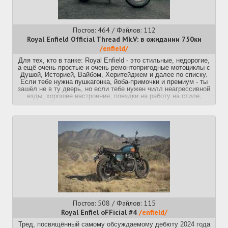
Постов: 464 / Файлов: 112
Royal Enfield Official Thread Mk.V: в ожидании 750ки
/enfield/
Для тех, кто в танке: Royal Enfield - это стильные, недорогие,
а ещё очень простые и очень ремонтопригодные мотоциклы с
Душой, Историей, Вайбом, Херитейджем и далее по списку.
Если тебе нужна пушкагонка, йоба-примочки и премиум - ты
зашёл не в ту дверь, но если тебе нужен чилл неагрессивной
езды, хорошее настроение, поездки на работу на стиле,
уютный тюненх и ламповые покатушки на выходных с
тянучькой, пледиком, бутербродами и термосом чая - welcome
to the club.
Среди нас уже есть несколько владельцев 650 и 350, а также
масса стремящихся, множество интересующихся-
одобряющих, полтора хейтера и весёлая троллота.
ИТТ обсуждаем, общаемся, знакомимся, завидуем,
поздравляем, спрашиваем, жалуемся, вангуем, веселимся.
Герилью с гималайеном подвезли, ТРИППЕР работает с
VPN'ом,
Официальный русайт и дилеры в регионах:
https://www.royalenfield.com/ru/ru/home/
Постов: 508 / Файлов: 115
https://www.royalenfields.ru/collection/new
Royal Enfiel oFFicial #4
/enfield/
Крупнейшие дилеры в ДС:
Тред, посвящённый самому обсуждаемому дебюту 2024 года
https://universalmotors.ru/motorcycles/royal-enfield/