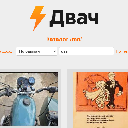
Каталог /mo/
 доску
По те