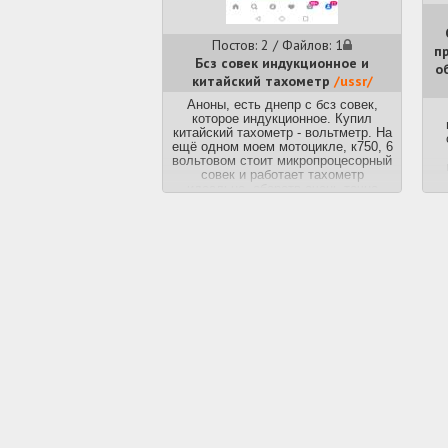
Постов: 2 / Файлов: 1
п
Бсз совек индукционное и
о
китайский тахометр
/ussr/
Аноны, есть днепр с бсз совек,
которое индукционное. Купил
китайский тахометр - вольтметр. На
ещё одном моем мотоцикле, к750, 6
вольтовом стоит микропроцесорный
совек и работает тахометр
идеально, оборотв очень точно
показывает. А на Днепре мт-11 с
индукционным, показывает только
вольтаж. Пробовал подключить
зеленый провод, отвечающий за
тахометр, ко всем трём проводам в
совеке, никакого толка. Пробовал
обманывать вокруг
высокоговольтного провода, толка
нет. Что ещё можно попробовать?