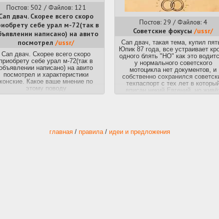
Постов: 502 / Файлов: 121
Сап двач. Скорее всего скоро
Постов: 29 / Файлов: 4
риобрету себе урал м-72(так в
Советские фокусы
/ussr/
бъявлении написано) на авито
посмотрел
/ussr/
Сап двач, такая тема, купил пят
Юпик 87 года, все устраивает кр
Сап двач. Скорее всего скоро
одного блять "НО" как это водитс
приобрету себе урал м-72(так в
у нормального советского
объявлении написано) на авито
мотоцикла нет документов, и
посмотрел и характеристики
собственно сохранился советск
конские. Какое ваше мнение по
техпаспорт с тех лет в которы
этому поводу
вписан некий Евгений, но живё
Евгений в жопе мира в трёх час
езды от моего Залупинска, так в
вопрос, а если Евгений отброс
коньки, чтож делать то братцы
выручайте чтоб меньше волокит
денежных трат в никуда
главная
/
правила
/
идеи и предложения