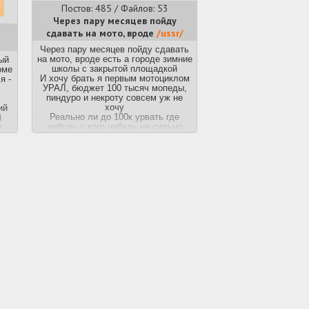
Постов: 485 / Файлов: 53
Через пару месяцев пойду
сдавать на мото, вроде
/ussr/
Через пару месяцев пойду сдавать
на мото, вроде есть а городе зимние
ый
школы с закрытой площадкой
оме
И хочу брать я первым мотоциклом
я -
УРАЛ, бюджет 100 тысяч мопеды,
пиндуро и некроту совсем уж не
хочу
ий
Реально ли до 100к урвать где
й
нибудь у кого нибудь не сильно
т
уставший Урал? Привлекает
ах
внешний вид техники прямиком из
от
великой отечественной, ездить
ил
планирую разумеется без люльки,
,
ибо станковый пулемёт мне один
ы и
хуй на неё не разрешат поставить.
Собстна трудно ли им рулить?
Смотрю весит он прилично, но я
90кг плюс покачиваюсь, думаю
справлюсь. Стоит ли ребята? Уж
сильно хочу эту технику, у меня так
на японские спортаки не стоит, как
на этого стального гиганта блять