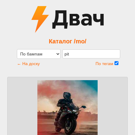
Каталог /mo/
← На доску
По тегам