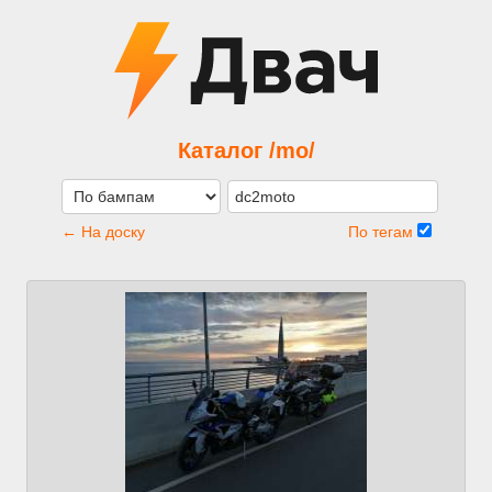
Каталог /mo/
← На доску
По тегам