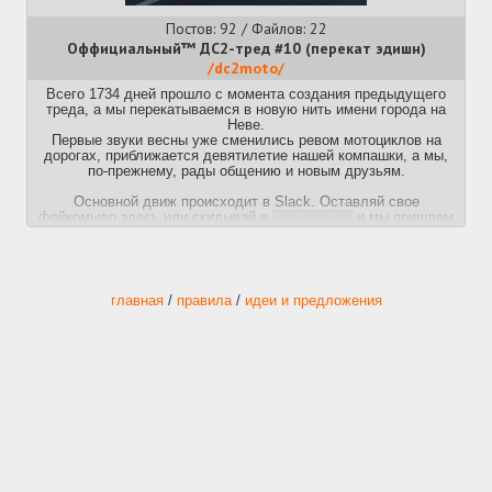
Постов: 92 / Файлов: 22
Оффициальный™ ДС2-тред #10 (перекат эдишн)
/dc2moto/
Всего 1734 дней прошло с момента создания предыдущего
треда, а мы перекатываемся в новую нить имени города на
Неве.
Первые звуки весны уже сменились ревом мотоциклов на
дорогах, приближается девятилетие нашей компашки, а мы,
по-прежнему, рады общению и новым друзьям.
Основной движ происходит в Slack. Оставляй свое
фейкомыло здесь или скидывай в
t.me/motach
и мы пришлем
инвайт.
Предыдущий тред —
>>169801 (OP)
главная
/
правила
/
идеи и предложения