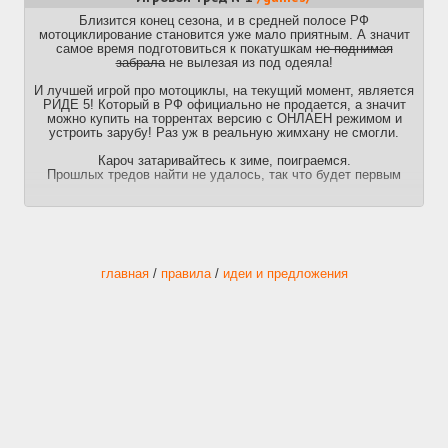
Близится конец сезона, и в средней полосе РФ
мотоциклирование становится уже мало приятным. А значит
самое время подготовиться к покатушкам
не поднимая
забрала
не вылезая из под одеяла!
И лучшей игрой про мотоциклы, на текущий момент, является
РИДЕ 5! Который в РФ официально не продается, а значит
можно купить на торрентах версию с ОНЛАЕН режимом и
устроить зарубу! Раз уж в реальную жимхану не смогли.
Кароч затаривайтесь к зиме, поиграемся.
Прошлых тредов найти не удалось, так что будет первым
главная
/
правила
/
идеи и предложения