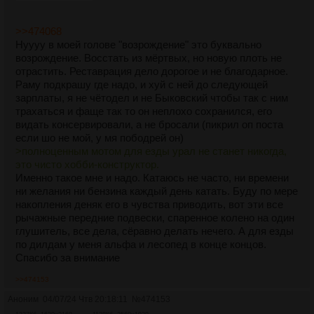
>>474068
Нуууу в моей голове "возрождение" это буквально
возрождение. Восстать из мёртвых, но новую плоть не
отрастить. Реставрация дело дорогое и не благодарное.
Раму подкрашу где надо, и хуй с ней до следующей
зарплаты, я не чётодел и не Быковский чтобы так с ним
трахаться и фаще так то он неплохо сохранился, его
видать консервировали, а не бросали (пикрил оп поста
если шо не мой, у мя пободрей он)
>полноценным мотом для езды урал не станет никогда,
это чисто хобби-конструктор.
Именно такое мне и надо. Катаюсь не часто, ни времени
ни желания ни бензина каждый день катать. Буду по мере
накопления деняк его в чувства приводить, вот эти все
рычажные передние подвески, спаренное колено на один
глушитель, все дела, сёравно делать нечего. А для езды
по дилдам у меня альфа и лесопед в конце концов.
Спасибо за внимание
>>474153
Аноним
04/07/24 Чтв 20:18:11
№
474153