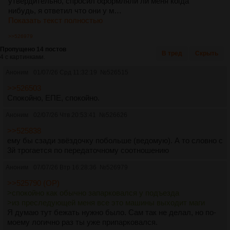
утвердительно, спросил оформляли ли меня когда
нибудь, я ответил что они у м…
Показать текст полностью
>>526979
Пропущено 14 постов
В тред
Скрыть
4 с картинками.
Аноним
01/07/26 Срд 11:32:19
№
526515
>>526503
Спокойно, ЕПЕ, спокойно.
Аноним
02/07/26 Чтв 20:53:41
№
526626
>>525838
ему бы сзади звёздочку побольше (ведомую). А то словно с
3й трогается по передаточному соотношению
Аноним
07/07/26 Втр 16:28:36
№
526979
>>525790 (OP)
>спокойно как обычно запарковался у подъезда
>из преследующей меня все это машины выходит маги
Я думаю тут бежать нужно было. Сам так не делал, но по-
моему логично раз ты уже припарковался.