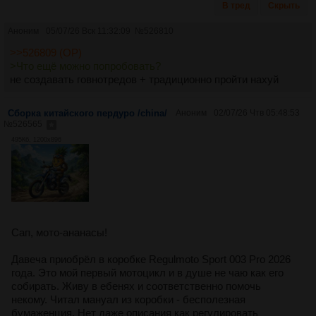
В тред
Скрыть
Аноним
05/07/26 Вск 11:32:09
№
526810
>>526809 (OP)
>Что ещё можно попробовать?
не создавать говнотредов + традиционно пройти нахуй
Сборка китайского пердуро /china/
Аноним
02/07/26 Чтв 05:48:53
№
526565
495Кб, 1200x896
Сап, мото-ананасы!
Давеча приобрёл в коробке Regulmoto Sport 003 Pro 2026
года. Это мой первый мотоцикл и в душе не чаю как его
собирать. Живу в ебенях и соответственно помочь
некому. Читал мануал из коробки - бесполезная
бумаженция. Нет даже описания как регулировать