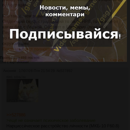
всё отрицая.
Кто таков, чем знаменит:
Олдеющий скуф, страдающий то ли от НРЛ, то ли ещё от
каких бед с башкой. Обитает в Швейарии (пока что).
Перманентно поливает говном всех и всё вокруг в попытках
то ли самоутвердиться, то ли просто испортить настроение
окружающим.
Показать текст полностью
Пропущено 498 постов
В тред
Скрыть
168 с картинками.
Аноним
17/07/26 Птн 21:54:29
№
527892
69Кб, 1024x744
>>527886
>ещё не означает психическое заболевание
Нарцисси́ческое расстро́йство ли́чности (МКБ-10 F60.8)