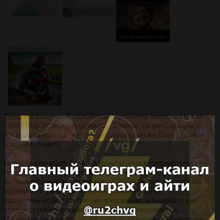
1856Кб, 1024x1024
Тред, посвящённый одиозному персонажу, известному как
ГЛАВПИДОР, он же Андрюшка Поляков, он же Сварщик, он
же Зашкварщик, он же Главзалупидор, он же Главпупсик и
глав%whatever%
Новости сентября: Главпидор загадочно и трогательно
прощался с мотоциклизмом, наклюкавшись
нефильтрованного пшеничного
шнапса
, но потом проспался,
одумался и ужасунлся. Мотач соревнуется в
оригинальности, трактуя сии откровения, а Андрюша уже
третьи сутки непрерывно вахтёрит оправдывается,
раскрутив свою жопу до абсолютно рекордных оборотов и