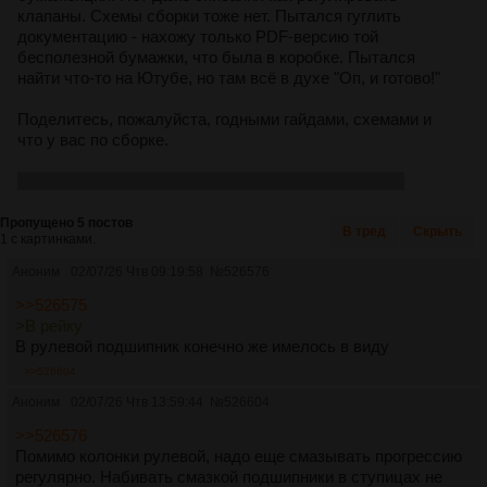
клапаны. Схемы сборки тоже нет. Пытался гуглить
документацию - нахожу только PDF-версию той
бесполезной бумажки, что была в коробке. Пытался
найти что-то на Ютубе, но там всё в духе "Оп, и готово!"
Поделитесь, пожалуйста, годными гайдами, схемами и
что у вас по сборке.
Мальчик 42 лвл. Вроде не совсем конченый дебил.
Пропущено 5 постов
В тред
Скрыть
1 с картинками.
Аноним
02/07/26 Чтв 09:19:58
№
526576
>>526575
>В рейку
В рулевой подшипник конечно же имелось в виду
>>526604
Аноним
02/07/26 Чтв 13:59:44
№
526604
>>526576
Помимо колонки рулевой, надо еще смазывать прогрессию
регулярно. Набивать смазкой подшипники в ступицах не