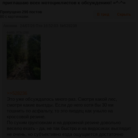
приглашаю всех мотоциклистов к обсуждению! =^-^=
Пропущено 296 постов
В тред
Скрыть
80 с картинками.
Аноним
24/07/26 Птн 16:52:03
№
528238
644Кб, 973x1296
>>528236
Это уже обсуждалось много раз. Смотря какой лес,
смотря какие выезды. Если до него хотя бы 30 км
тошнить по асфальту, то это пиздец как уныло на
кроссовой резине.
По сухим грунтовкам и на дорожной резине довольно
весело ехать - да, не так быстро и на видосиках выглядит
не очень, но субъективно езда ощущается достаточно