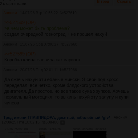
В тред
Скрыть
2 с картинками.
Аноним
14/07/26 Втр 10:55:22
№
527619
>>527599 (OP)
>в чем может быть проблема?
создал очередной говнотред + не прошёл нахуй
Аноним
15/07/26 Срд 07:06:27
№
527660
>>527599 (OP)
Коробка клина словила как вариант.
Аноним
20/07/26 Пнд 02:01:11
№
527966
Да сжечь нахуй эти ебаные мински. Я свой под кросс
переделал, все четко, кроме блядского устройства
двигателя. Да простое, но все такое сука хрупкое. Хочешь
нормальный мотоцикл, то выкинь нахуй эту залупу и купи
чипсов
Тред имени ГЛАВПИДОРА, десятый, юбилейный /glv/
Аноним
12/09/25 Птн 10:02:16
№
508480
717Кб, 2539x1404
466Кб, 1426x766
585Кб, 362x360, 00:00:13