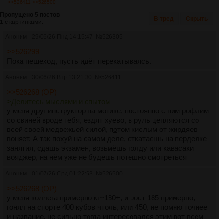
>>526411
>>526500
Пропущено 5 постов
В тред
Скрыть
1 с картинками.
Аноним
29/06/26 Пнд 14:15:47
№
526305
>>526299
Пока пешеход, пусть идёт перекатываясь.
Аноним
30/06/26 Втр 13:21:30
№
526411
>>526268 (OP)
>Делитесь мыслями и опытом
у меня друг инструктор на мотике, постоянно с ним рофлим
со свиней вроде тебя, ездят хуево, в руль цепляются со
всей своей медвежьей силой, п
о
том кислым от жирдяев
воняет. А так похуй на самом деле, откатаешь на перделке
занятия, сдашь экзамен, возьмёшь голду или кавасаки
вояджер, на нём уже не будешь потешно смотреться
Аноним
01/07/26 Срд 01:22:53
№
526500
>>526268 (OP)
у меня коллега примерно кг~130+, и рост 185 примерно,
гонял на спорте 400 кубов чтоль, или 450, не помню точнее
и название, не сильно тогда интересовался этим вот всем