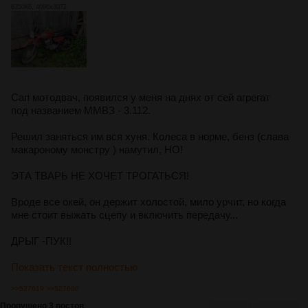
6350Кб, 4096x3072
Сап мотодвач, появился у меня на днях от сей агрегат
под названием ММВЗ - 3.112.
Решил заняться им вся хуня. Колеса в норме, бенз (слава
макароному монстру ) намутил, НО!
ЭТА ТВАРЬ НЕ ХОЧЕТ ТРОГАТЬСЯ!
Вроде все окей, он держит холостой, мило урчит, но когда
мне стоит выжать сцепу и включить передачу...
ДРЫГ -ПУК!!
Показать текст полностью
>>527619
>>527660
Пропущено 3 постов