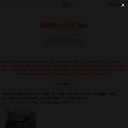
Главная
Настройки
Загружено
Загружено
Мотоциклы
Создать тред
#adv
#alarm
#alive
#ass-skin
#barnaul
#begin
#best
#bziz
#c8lstory
#chain
#china
#choice
#cruise
#custom
#dalnyak
#dc2moto
#dcp
#doc
#electro
#endgame
#enduro
#enfield
#games
#gear
#glv
#harley
#heater
#hrd
#kzp
#laos
#meme
#motoc
#motopg
#oil
#pit
#popopopo
#quad
#racer
#rem
#school
#scoot
#stunt
#sumo
#tire
#ugly
#usach
#ussr
#youtube
#zalupa
Каталог
Возрождения Урала тред. От бати достался м67 стоящий без
единого движения уже лет так 15. Из проблем
Аноним
03/07/24 Срд 20:28:33
№
474061
323Кб, 960x720