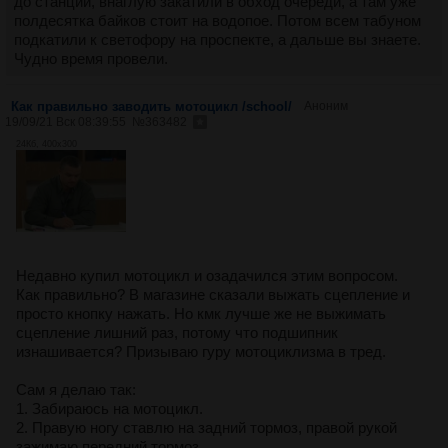
до станции, внаглую закатили в обход очереди, а там уже
полдесятка байков стоит на водопое. Потом всем табуном
подкатили к светофору на проспекте, а дальше вы знаете.
Чудно время провели.
Как правильно заводить мотоцикл /school/
Аноним
19/09/21 Вск 08:39:55
№
363482
24Кб, 400x300
Недавно купил мотоцикл и озадачился этим вопросом.
Как правильно? В магазине сказали выжать сцепление и
просто кнопку нажать. Но кмк лучше же не выжимать
сцепление лишний раз, потому что подшипник
изнашивается? Призываю гуру мотоциклизма в тред.
Сам я делаю так:
1. Забираюсь на мотоцикл.
2. Правую ногу ставлю на задний тормоз, правой рукой
зажимаю передний тормоз.