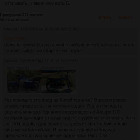
открывать, у меня уже есть Б.
Пропущено 271 постов
В тред
Скрыть
56 с картинками.
Аноним
11/03/26 Срд 10:44:08
№
517397
>>517394
цены на озоне (с доставкой в любую дыру!) дешевле, чем в
салоне. Гайды по сборке - на ютубе.
Аноним
29/06/26 Пнд 17:32:34
№
526313
660Кб, 1080x729
570Кб, 1079x734
Так понимаю это бред по Китай технике? Просматриваю
альфу, права есть, на мотиках ездил. Решил посидеть
оценить мопеды. Удивило следующее: на Альфа 110
который выглядит старым сиденье удобное оказалось. А на
рх 110 впадина для водителя требует сидеть буквально
яйцами на бензобаке. И попытка сдвинуться назад
пресекается типа спинкой- подъемом. Рост 178.