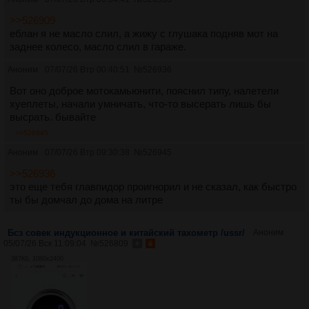
>>526909
еблан я не масло слил, а жижу с глушака подняв мот на
заднее колесо, масло слил в гараже.
Аноним
07/07/26 Втр 00:40:51
№
526936
Вот оно доброе мотокамьюнити, пояснил типу, налетели
хуеплеты, начали умничать, что-то высерать лишь бы
высрать. бывайте
>>526945
Аноним
07/07/26 Втр 09:30:38
№
526945
>>526936
это еще тебя главпидор проигнорил и не сказал, как быстро
ты бы домчал до дома на литре
Бсз совек индукционное и китайский тахометр /ussr/
Аноним
05/07/26 Вск 11:09:04
№
526809
387Кб, 1080x2400