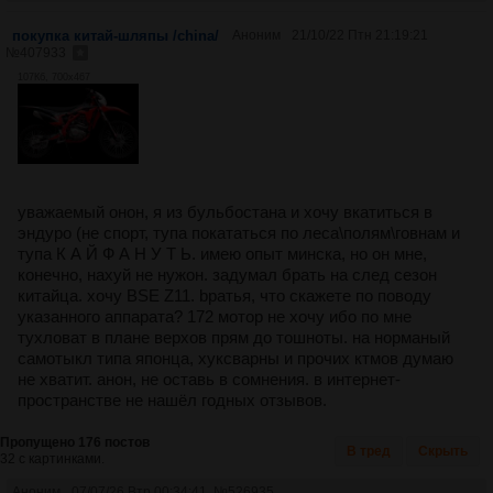
покупка китай-шляпы /china/
Аноним
21/10/22 Птн 21:19:21
№
407933
107Кб, 700x467
уважаемый онон, я из бульбостана и хочу вкатиться в
эндуро (не спорт, тупа покататься по леса\полям\говнам и
тупа К А Й Ф А Н У Т Ь. имею опыт минска, но он мне,
конечно, нахуй не нужон. задумал брать на след сезон
китайца. хочу BSE Z11. bратья, что скажете по поводу
указанного аппарата? 172 мотор не хочу ибо по мне
тухловат в плане верхов прям до тошноты. на норманый
самотыкл типа японца, хуксварны и прочих ктмов думаю
не хватит. анон, не оставь в сомнения. в интернет-
пространстве не нашёл годных отзывов.
Пропущено 176 постов
В тред
Скрыть
32 с картинками.
Аноним
07/07/26 Втр 00:34:41
№
526935