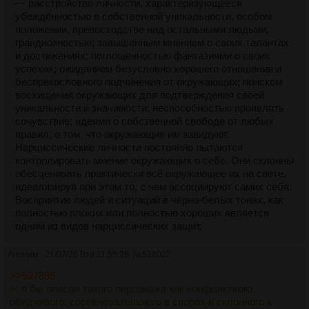
— расстройство личности, характеризующееся
убеждённостью в собственной уникальности, особом
положении, превосходстве над остальными людьми,
грандиозностью; завышенным мнением о своих талантах
и достижениях; поглощённостью фантазиями о своих
успехах; ожиданием безусловно хорошего отношения и
беспрекословного подчинения от окружающих; поиском
восхищения окружающих для подтверждения своей
уникальности и значимости; неспособностью проявлять
сочувствие; идеями о собственной свободе от любых
правил, о том, что окружающие им завидуют.
Нарциссические личности постоянно пытаются
контролировать мнение окружающих о себе. Они склонны
обесценивать практически всё окружающее их на свете,
идеализируя при этом то, с чем ассоциируют самих себя.
Восприятие людей и ситуаций в чёрно-белых тонах, как
полностью плохих или полностью хороших является
одним из видов нарциссических защит.
Аноним
21/07/26 Втр 11:55:26
№
528022
>>527886
>: я бы описал такого персонажа как конфликтного,
обидчивого, соревновательного в спорах и склонного к