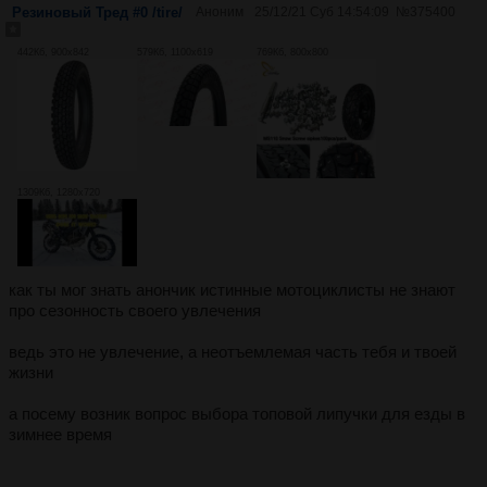
Резиновый Тред #0 /tire/
Аноним
25/12/21 Суб 14:54:09
№
375400
442Кб, 900x842
579Кб, 1100x619
769Кб, 800x800
1309Кб, 1280x720
как ты мог знать анончик истинные мотоциклисты не знают
про сезонность своего увлечения
ведь это не увлечение, а неотъемлемая часть тебя и твоей
жизни
а посему возник вопрос выбора топовой липучки для езды в
зимнее время