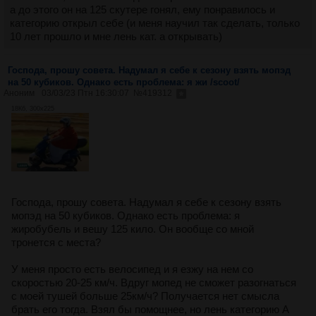
а до этого он на 125 скутере гонял, ему понравилось и
категорию открыл себе (и меня научил так сделать, только
10 лет прошло и мне лень кат. а открывать)
Господа, прошу совета. Надумал я себе к сезону взять мопэд
на 50 кубиков. Однако есть проблема: я жи /scoot/
Аноним
03/03/23 Птн 16:30:07
№
419312
18Кб, 300x225
Господа, прошу совета. Надумал я себе к сезону взять
мопэд на 50 кубиков. Однако есть проблема: я
жиробубель и вешу 125 кило. Он вообще со мной
тронется с места?
У меня просто есть велосипед и я езжу на нем со
скоростью 20-25 км/ч. Вдруг мопед не сможет разогнаться
с моей тушей больше 25км/ч? Получается нет смысла
брать его тогда. Взял бы помощнее, но лень категорию А