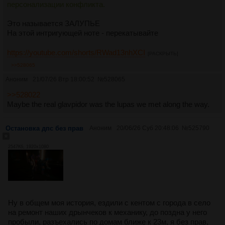
персонализации конфликта.
Это называется ЗАЛУПЬЕ
На этой интригующей ноте - перекатывайте
https://youtube.com/shorts/RWad13nhXCI
[РАСКРЫТЬ]
>>528065
Аноним
21/07/26 Втр 18:00:52
№
528065
>>528022
Maybe the real glavpidor was the lupas we met along the way.
Остановка дпс без прав
Аноним
20/06/26 Суб 20:48:06
№
525790
2547Кб, 1920x1080
Ну в общем моя история, ездили с кентом с города в село
на ремонт наших дрынчеков к механику, до поздна у него
пробыли, разъехались по домам ближе к 23м, я без прав,