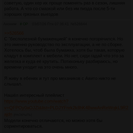
советую, один хер их проще поменять раз в сезон, лишняя
работа. А что со смазкой или без им пизда после 5-ти
хороших грязных выездов
Аноним
# OP
03/07/26 Птн 07:36:41
№
526644
>>526566
С "бесполезной бумаженцией" я конечно погорячился. Но
это именно руководство по эксплуатации, а не по сборке.
Хотелось бы, чтоб была бумажка, хотя бы такая, которую
кладут в комплект к мебели. Но нет, сиди гадай что это за
железка и куда её крутить. Потихоньку разбираюсь, но
времени уходит на это очень много.
Я живу в ебенях и тут про механиков с Авито никто не
слышал.
Нашёл интересный плейлист
https://www.youtube.com/watch?
v=QFPOy0aOJZI&list=PLDJYFnrk2k8hK4BwwAnReWojkL9R2
ajdn
[РАСКРЫТЬ]
Модели конечно отличаются, но можно хотя бы
сориентироваться.