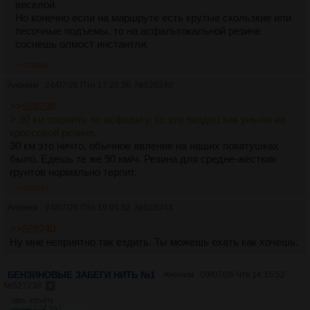
веселой.
Но конечно если на маршруте есть крутые скользкие или
песочные подъемы, то на асфальтокальной резине
соснешь олмост инстантли.
>>528240
Аноним
24/07/26 Птн 17:26:36
№
528240
>>528238
> 30 км тошнить по асфальту, то это пиздец как уныло на
кроссовой резине.
30 км это ничто, обычное явление на наших покатушках
было. Едешь те же 90 км/ч. Резина для средне-жестких
грунтов нормально терпит.
>>528243
Аноним
24/07/26 Птн 19:01:52
№
528243
>>528240
Ну мне неприятно так ездить. Ты можешь ехать как хочешь.
БЕНЗИНОВЫЕ ЗАБЕГИ НИТЬ №1
Аноним
09/07/26 Чтв 14:15:52
№
527238
39Кб, 455x674