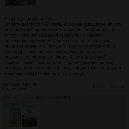
Возрождения Урала тред.
От бати достался м67 стоящий без единого движения уже
лет так 15. Из проблем только (скорее всего) погнутый,
оттого через раз заедащий толкатель, и, вероятно,
потрёпанная временем головка с клапанами которые
предстоит разве что притереть, да и то не обязательно.
Ибо ведро компрессии залито, даже два елси так
подумать, сё нормально вроде. Какие подводные?
Помимо замены масла (да и то вроде как цветное ещё,
походу даже не грелось толком), стандартных процедур и
маненькой дефектовки есть что то ещё?
Пропущено 3 постов
В тред
Скрыть
5 с картинками.
Аноним
03/07/24 Срд 22:46:26
№
474070
350Кб, 960x720