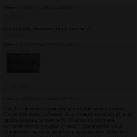
Аноним
20/07/26 Пнд 12:08:41
№
527969
>>527951
А где будишь
баллон
возить, в коляске?
>>528070
Аноним
21/07/26 Втр 21:42:06
№
528070
1283Кб, 1234x740
>>527969
Аноним
23/07/26 Чтв 04:03:04
№
528153
Сап. По горячим следам. Вернулся с бензинового забега.
После 10 выкатил, объехал пару станций, на одной ДТ, а на
другой очередь до горизонта. Объехал по окружной,
встретил троицу у въезда в город. Поздоровался, узнал,
что они тоже на заправку и составил компанию. Добрались