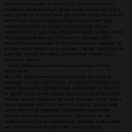
49кубиков по докам, по факту 110, ямасака посасака,
спереди сздали выглядит более менее мощно, но суть в
чем, приметил я что за мной достаточно продолжительно
кто то едет, темно, в зеркала видно только свет фар,
значения я этому не придал и спокойно как обычно
запарковался у подъезда, поднимаю голову и вижу что из
преследующей меня все это машины выходит маги с
волшебными палочками в светоотражающих нарядах, ну
и я уже на тот момент кучу наложил, так как права еще не
получил, только обучаюсь, внутреннюю теорию сдал,
подходит говорит
- Вечер добрый, документики какие нибудь хотя бы
предъявите
Ну я ему дрожащими руками показываю дкп и птс в
надежде что ему этого хватит, он смотрит, уточняет цену
моего бесценного приобретения, спрашивает не пьян ли
я, просит снять шлем, а руки трясутся, я не могу, я шлем
снимал минуту наверное, ну я ему отвечаю что не пьян, с
горем пополам снял этот триклятый шлем, дыхнул ему,
потом ему кто то позвонил, содержания диалога не
помню, но потом вышел второй и спросил ну че там,
первый сказал что все нормально, трезвый, только прав
нет, еще спросили тут ли я живу, на что ответил