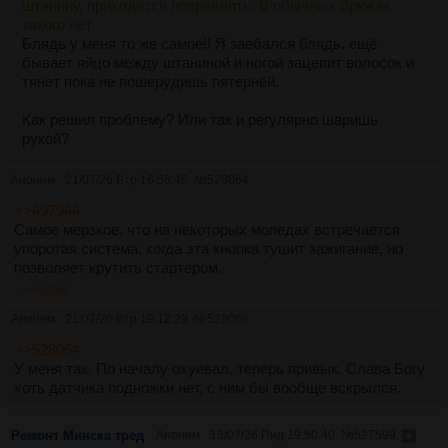
штанину, приходится поправлять. В обычных брюках
такого нет.
Блядь у меня то же самое!! Я заебался блядь, ещё
бывает яйцо между штаниной и ногой зацепит волосок и
тянет пока не пошерудишь пятернёй.
Как решил проблему? Или так и регулярно шаришь
рукой?
Аноним
21/07/26 Втр 16:56:45
№
528064
>>497944
Самое мерзкое, что на некоторых мопедах встречается
упоротая система, когда эта кнопка тушит зажигание, но
позволяет крутить стартером.
>>528066
Аноним
21/07/26 Втр 19:12:29
№
528066
>>528064
У меня так. По началу охуевал, теперь привык. Слава Богу
хоть датчика подножки нет, с ним бы вообще вскрылся.
Ремонт Минска тред
Аноним
13/07/26 Пнд 19:50:40
№
527599