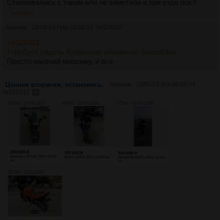
Сталкивались с таким или не заметили и при езде пох?
>>526327
Аноним
29/06/26 Пнд 20:00:14
№
526327
>>526313
>требует сидеть буквально яйцами на бензобаке
Просто накачай мошонку, и все
Ценник вторички, остановись.
Аноним
10/05/26 Вск 00:09:34
№
522312
524Кб, 1220x1331
495Кб, 1219x1263
275Кб, 1220x1359
957Кб, 1211x1287