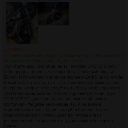
1337Кб, 1620x2160
1128Кб, 2560x1920
>>474070
>Именно такое мне и надо. Катаюсь не часто, ни времени ни
желания ни бензина каждый день катать.
Лол, братишка... без обид, но ты, похоже, ОЧЕНЬ слабо
себе представляешь, что такое (пост)совковый оппозит.
Если у тебя нет времени-денег-желания ДАЖЕ на то, чтобы
беззаботно кататься, то от того количество времени, денег
и нервов, которое тебе придётся въебать, чтобы оно могло
ХОТЯ БЫ передвигаться без посторонней помощи, и уж
ТЕМ БОЛЕЕ существовало в сносном техническом
состоянии - ты даже не охуеешь, ты, я не знаю, в
подпространство выпадешь нахуй, и будешь в этом
подпространстве умолять Древних, чтобы они не
выпускали тебя обратно в тот ад, который тебя ждёт в
гараже.