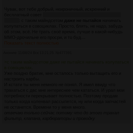
Чувак, вот тебе добрый, неироничный, искренний и
бесплатный совет
уникальный случай на мотаче, между
прочим
: с таким майндсетом
даже не пытайся
начинать
колупаться в совоциклах. Просто, блять, не надо, забудь
об этом, всё. Не трать своё время, лучше в какой-нибудь
ММО-дрочильне его просри, и то буд…
Показать текст полностью
Аноним
11/08/24 Вск 13:21:25
№
477391
>с таким майндсетом даже не пытайся начинать колупаться
в совоциклах.
Уже поздно братик, мне осталось только вытащить его и
настроить карбы.
И кстати ты меня немного не понял. Я имел ввиду что
трахаться с двс мне интереснее чем кататься. И урал мои
потребности перекрывает полностью. Поэтому продам
только когда коленвал рассыпется, ну или когда запчастей
не останется. Времени то у меня много.
отвечаю только сейчас потому что до этого трахал
фильтр, клапана, карбюраторы и проводку