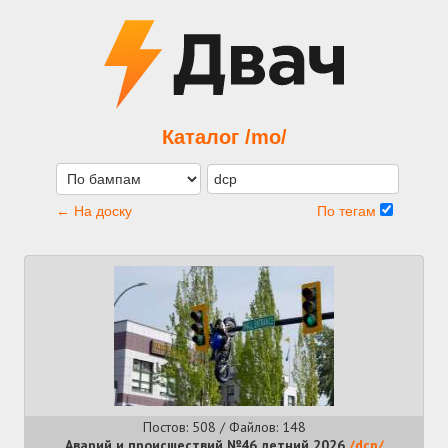
Каталог /mo/
← На доску
По тегам
Постов: 508 / Файлов: 148
Аварий и происшествий №46 летний 2026
/dcp/