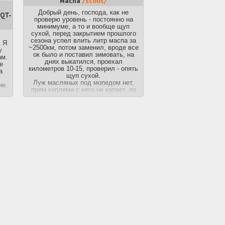
маспа
/scoot/
Добрый день, господа, как не
QT-
проверю уровень - постоянно на
минимуме, а то и вообще щуп
сухой, перед закрытием прошлого
сезона успел влить литр маспа за
 Я
~2500км, потом заменил, вроде все
у
ок было и поставил зимовать, на
ам.
днях выкатился, проехал
е
километров 10-15, проверил - опять
а
щуп сухой.
Луж масляных под мопедом нет,
ие.
прям каплями с него не капает, по
лету и осени смотрел, местами
отя
потело, сопливило, но не прям
жестко, сейчас все в грязи и воде,
надо ждать сухой погоды и
отмывать мотор.
Так вот, вопрос, может ли маспо в
таких количествах уходить на угар?
Записал как газирую в отсечку, сам
ничего особо криминального по
сизому дыму не заметил