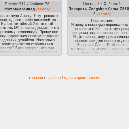
Постов: 2 / Файлов: 1
Постов: 512 / Файлов: 76
Повороты Zongshen Cama ZS50
Мотовелосипед
/scoot/
8
/scoot/
иветствую Аноны! Я тут решил к
есне, сделать себе пикрелейтед.
Приветствие
Купить китайский 2-х тактный
Я пишу с помощью переводчика.
игатель f80 и припиздрячить его к
не знаком с 2ch, поэтому прош
рожному велосипеду. Прошу вас
прощения, если спрашиваю не т
оны поделиться опытом вождения
Я _отчаянно_ ищу оригинальны
подобных девайсов. Насколько
поворотники для своего скутер
такие двигатели стабильны в
Zongshen Cama. Я обзвонил
работе? Батя говорил, что они
магазины, в том числе и греческ
ерегреваются. И еще интересует
Новые, б/у — где найти?
к будут реагировать гаишники. Это
Я ищу правый поворотник или х
едь уже считается мототехникой,
бы его защитное стекло.
к сильно мне стоит боятся гайцов?
Сам я живу в пригороде
мухосранска, я думаю что смогу
дить по округе и по проселочным
главная
/
правила
/
идеи и предложения
дорогам, а вот в город уже
проблематично. Прав не имею
никаких.