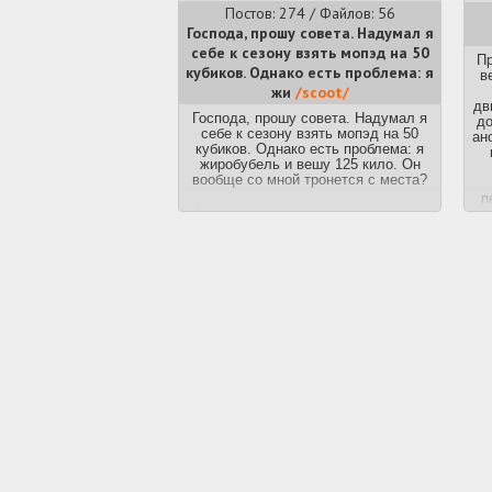
Постов: 274 / Файлов: 56
Господа, прошу совета. Надумал я
себе к сезону взять мопэд на 50
Пр
кубиков. Однако есть проблема: я
в
жи
/scoot/
дв
Господа, прошу совета. Надумал я
до
себе к сезону взять мопэд на 50
ан
кубиков. Однако есть проблема: я
жиробубель и вешу 125 кило. Он
вообще со мной тронется с места?
п
У меня просто есть велосипед и я
ка
езжу на нем со скоростью 20-25 км/
в
ч. Вдруг мопед не сможет
ка
разогнаться с моей тушей больше
25км/ч? Получается нет смысла
брать его тогда. Взял бы помощнее,
ез
но лень категорию А открывать, у
меня уже есть Б.