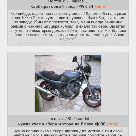
Постов: 8 / Файлов: 1
Карбюраторный тред - PWK 24
/rem/
Кто-нибудь шарит про настройку здесь? Купил себе на аццкий
корч 100сс 2т это чудо с авито, уровень был сбит, выставил
по заводу 19мм от плоскости, так у меня иногда рандомно
бензин с нижнего штуцера хуярил, и ехало так себе. Вычитал
в гугле что некоторые делают 22мм, поставил так же, больше
вроде не выливается, но и динамика стала ещë хуже. А как
надо-то?
Никаких провалов или прострелов, просто пиздец туго
набирает обороты, даже на 19-ом деллорто ехал бодрее.
ГТЖ 105, игла на среднем делении, power jet заглушен. Чо
еще попробовать?
Постов: 2 / Файлов: 1
нужна схема сбора мотора на Ямаха xj600
/rem/
нужна полная схема сбора движка для мотика а то я свою
найти не смог а движок мота в разборе помогите народ пж