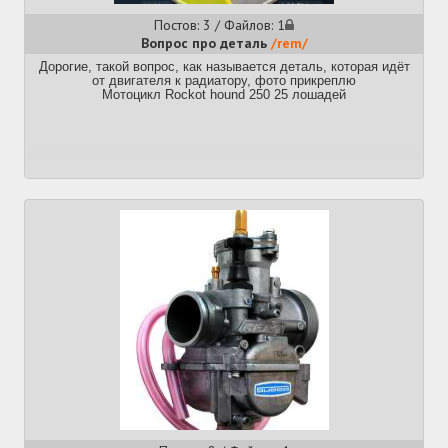
потому что мухосранск ну буквально мухосранск, тут либо я
Постов: 3 / Файлов: 1
сам его буду чинить, либо никто не починит.
Вопрос про деталь
/rem/
Дорогие, такой вопрос, как называется деталь, которая идёт
от двигателя к радиатору, фото прикреплю
Мотоцикл Rockot hound 250 25 лошадей