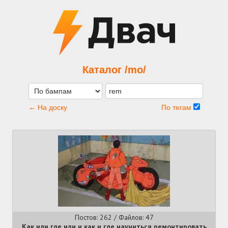
Каталог /mo/
← На доску
По тегам
Постов: 262 / Файлов: 47
Как или где или и как и где научиться ремонтировать