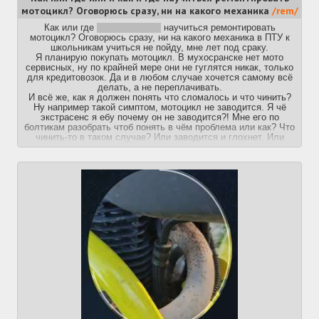
мотоцикл? Оговорюсь сразу, ни на какого механика
/rem/
Как или где
или и как и где
научиться ремонтировать
мотоцикл? Оговорюсь сразу, ни на какого механика в ПТУ к
школьникам учиться не пойду, мне лет под сраку.
Я планирую покупать мотоцикл. В мухосранске нет мото
сервисных, ну по крайней мере они не гуглятся никак, только
для кредитовозок. Да и в любом случае хочется самому всё
делать, а не переплачивать.
И всё же, как я должен понять что сломалось и что чинить?
Ну например такой симптом, мотоцикл не заводится. Я чё
экстрасенс я ебу почему он не заводится?! Мне его по
болтикам разобрать чтоб понять в чём проблема или как? Что
чинить-то в таком случае? Или заводится и глохнет. Или
передачи плохо переключает. Чё чинить? Как чинить? Как я
должен УГАДАТЬ в чём именно проблема и как именно её
чинить?
Почему спрашиваю, да потому что на YouTube попадались
видео с ремонтом мотоциклов, где владелец себе мозги ебёт
и рассуждает что не так, что заменить нужно, детали какие-то,
шестеренки, ещё чё-то, заменяет делать, а мотоцикл как не
работал так и не работает, например. Вот я тоже откуда знаю
в шестерёнке какой-нибудь дело или в чём то другом? Откуда
я должен знать в чём дело? Ну и они тоже сидят голову
ломают пока свой пердолёт чинят, методом тыка.
Господа, поймите меня правильно, единственное, чем я
управлял за всю жизнь это техникой из World Of Tanks. Я в
душе не ебу как чинить мотоциклы и на что обращать
внимание, мне даже 2т или 4т ни о чём не говорит.
Вот с таким уровнем понимания я к вам пришел и хочу понять,
как мне начать разбираться в этом всём. Ну очень хочу
купить мотоцикл и кататься по мухосранску. И чинить его,