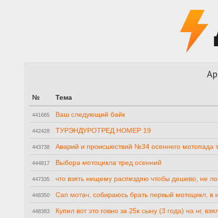
Ар
№
Тема
Ваш следующий байк
441665
ТУРЭНДУРОТРЕД НОМЕР 19
442428
Аварий и происшествий №34 осеннего мотопада 
443738
Выбора мотоцикла тред осенний
444817
что взять нищему распиздяю чтобы дешево, не ло
447335
Сап мотач, собираюсь брать первый мотоцикл, в и
448350
Купил вот это говно за 25к сыну (3 года) на нг, вз
448383