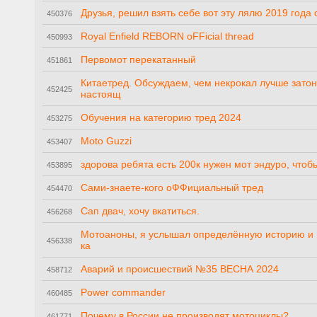
Друзья, решил взять себе вот эту лялю 2019 года
450376
Royal Enfield REBORN oFFicial thread
450993
Первомот перекатанный
451861
Китаетред. Обсуждаем, чем некрокал лучше затон
452425
настоящ
Обучения на категорию тред 2024
453275
Moto Guzzi
453407
здорова ребята есть 200к нужен мот эндуро, чтоб
453895
Сами-знаете-кого оФФициальный тред
454470
Сап двач, хочу вкатиться.
456268
Мотоаноны, я услышал определённую историю и мн
456338
ка
Аварий и происшествий №35 ВЕСНА 2024
458712
Power commander
460485
Почему в России не производят мотоциклы?
461771