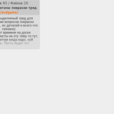
в: 85 / Файлов: 20
тача: покраски тред.
/endgame/
выделенный тред для
ия вопросов покраски
, их деталей и всего что
связано).
т времени на доске
осты на эту тему то тут,
потом когда надо, хуй
ь. Пусть будет тут.
е: постим свои успехи и
валы
в покраске
аём свои ответы
зываем прохладные
изируем оффтоп.