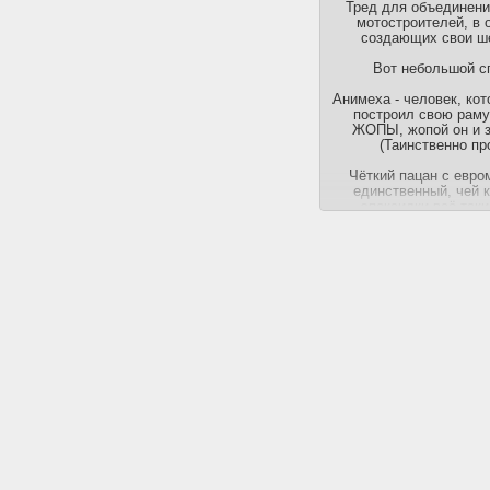
Тред для объединени
мотостроителей, в 
создающих свои ш
Вот небольшой с
Анимеха - человек, кот
построил свою раму
ЖОПЫ, жопой он и з
(Таинственно пр
Чёткий пацан с евро
единственный, чей 
эпоксидки всё так
Матарошка - велики
который ещё в давни
наставлял юнцов на пу
когда те брались за
Ну и я, решивший пой
радикального кастом
создающий самодельны
Может быть, я кого-то 
не обижатьс