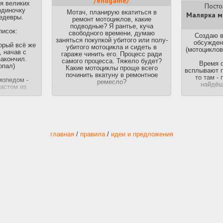
/endgame/
я великих
Посто
одиночку
Мотач, планирую вкатиться в
Малярка мо
едевры.
ремонт мотоциклов, какие
подводные? Я рантье, куча
писок:
свободного времени, думаю
Создаю 
заняться покупкой убитого или полу-
обсужден
орый всё же
убитого мотоцикла и сидеть в
(мотоциклов
, начав с
гараже чинить его. Процесс ради
акончил.
самого процесса. Тяжело будет?
Время о
опал)
Какие мотоциклы проще всего
всплывают п
починить вкатуну в ремонтное
то там - 
мопедом -
ремесло?
найдёш
кастом из
и поехал
Имею опыт в сборке велосипедов,
В этом тред
но хуй с пальцем мы конечно
про
й мудрец,
сравнивать не будем, понимаю, что
Зад
е времена
велосипед чинится на коленке
уже
Расска
ть истинный,
надоело
, а вот мотоцикл наврядли.
Миним
 болгарку
Поэтому и залетел к вам сюда
главная
/
правила
/
идеи и предложения
разузнать, насколько вообще это
ти по пути
тяжело и сложно чинить мото-
айзинга и
технику? Свободного время много,
й двигатель
но например дольше месяца сидеть
колупаться это как по мне уже
перебор, выгорю.
забыл. Прошу
я.
С мотоциклами никогда дел не
имел, загорелся идеей ремонта
после просмотров видео о
реставрации мотоциклов, сам
процесс кажется интересным.
Получится у меня что-то из этого