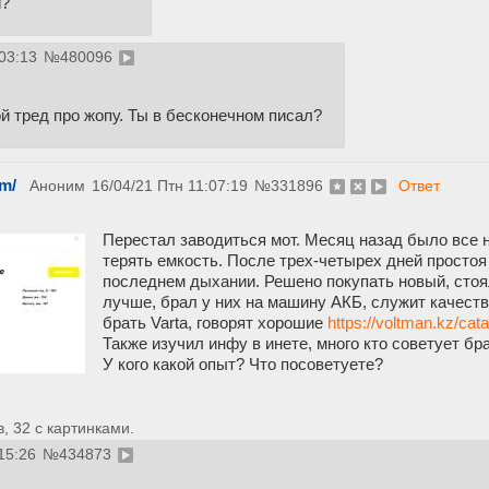
и?
03:13
№
480096
ой тред про жопу. Ты в бесконечном писал?
m/
Аноним
16/04/21 Птн 11:07:19
№
331896
Ответ
Перестал заводиться мот. Месяц назад было все 
терять емкость. После трех-четырех дней простоя
последнем дыхании. Решено покупать новый, стоял 
лучше, брал у них на машину АКБ, служит качеств
брать Varta, говорят хорошие
https://voltman.kz/cata
Также изучил инфу в инете, много кто советует бр
У кого какой опыт? Что посоветуете?
 32 с картинками.
15:26
№
434873