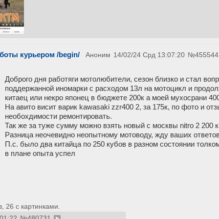
боты курьером /begin/
Аноним
14/02/24 Срд 13:07:20
№
455544
Доброго дня работяги мотолюбители, сезон близко и стал воп
поддержанной иномарки с расходом 13л на мотоцикл и продолж
китаец или некро японец в бюджете 200к а моей мухосрани 40
На авито висит варик kawasaki zzr400 2, за 175к, по фото и о
необохдимости ремонтировать.
Так же за туже сумму можно взять новый с москвы nitro 2 200 
Разница неочевидно неопытному мотоводу, жду ваших ответов
П.с. было два китайца по 250 кубов в разном состоянии толком
в плане опыта успел
 26 с картинками.
:01:22
№
480731