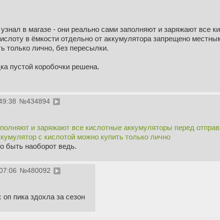
 узнал в магазе - они реально сами заполняют и заряжают все 
кислоту в ёмкости отдельно от аккумулятора запрещено местны
ь только лично, без пересылки.
ка пустой коробочки решена.
49:38
№
434894
аполняют и заряжают все кислотные аккумуляторы перед отправ
кумулятор с кислотой можно купить только лично
о быть наоборот ведь.
07:06
№
480092
 оп пика здохла за сезон