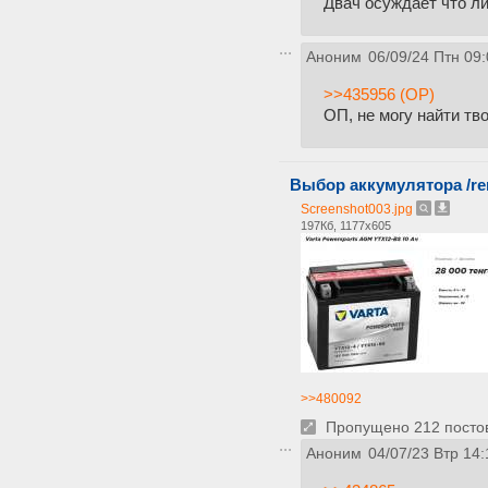
Двач осуждает что л
Аноним
06/09/24 Птн 09:
>>435956 (OP)
ОП, не могу найти тв
Выбор аккумулятора /re
Screenshot003.jpg
197Кб, 1177x605
>>480092
Пропущено 212 постов,
Аноним
04/07/23 Втр 14: