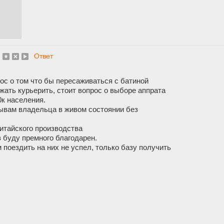
Ответ
рос о том что бы пересаживаться с батиной
ать курьерить, стоит вопрос о выборе аппрата
0к населения.
тзывам владельца в живом состоянии без
китайского производства
 буду премного благодарен.
 поездить на них не успел, только базу получить