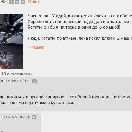
5956
Ответ
Чики двощ. Угадай, кто потерял ключи на автобане
Хорошо хоть полицейский воды дал и откатил мот 
Кстати, он был на треке в один день со мной!
Люди, кстати, приятные, пока искал ключи, 2 маш
>>480096
19 с картинками.
:26:19
№
436875
о нежиться и прокрастинировать как белый господин, пока хол
 метровыми воротками и кувалдами.
11:16
№
436876