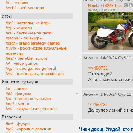
/t/ - техника
Honda-FTR223-1.jpg
/web/ - веб-мастера
948Кб, 1600x1009
Игры
/bg/ - настольные игры
/cg/ - консоли
/es/ - бесконечное лето
/gacha/ - гача-игры
/gsg/ - grand strategy games
/ruvn/ - российские визуальные
новеллы
Аноним
14/09/24 Суб 11:
/tes/ - the elder scrolls
/v/ - video games
>>480731
/vg/ - video games general
/wr/ - текстовые авторские рпг
Это хонда?
А че такой маленький
Японская культура
/a/ - аниме
/fd/ - фэндом
Аноним
14/09/24 Суб 11:
/ja/ - японская культура
/ma/ - манга
>>480731
/vn/ - визуальные новеллы
Да, супер легкий с н
Взрослым
/fur/ - фурри
/gg/ - хорошие девушки
Чики двощ. Угадай, кто 