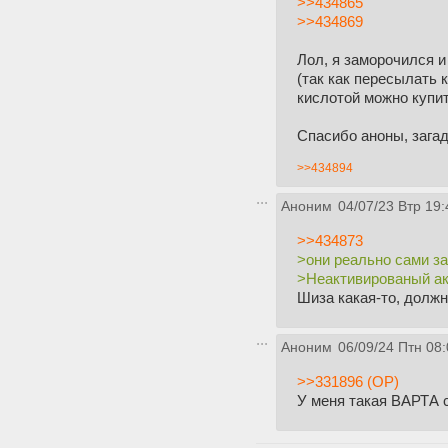
>>434865
>>434869
Лол, я заморочился и
(так как пересылать 
кислотой можно купит
Спасибо аноны, загад
>>434894
Аноним
04/07/23 Втр 19:
>>434873
>они реально сами з
>Неактивированый ак
Шиза какая-то, должн
Аноним
06/09/24 Птн 08:
>>331896 (OP)
У меня такая ВАРТА с