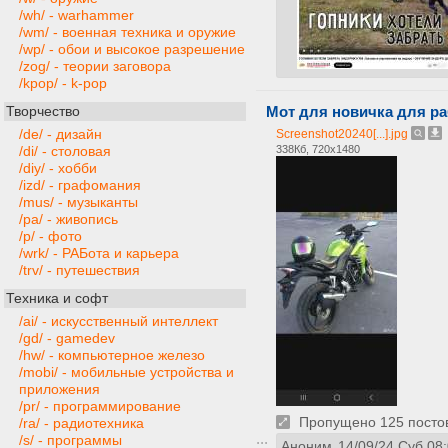
/wh/ - warhammer
/wm/ - военная техника и оружие
/wp/ - обои и высокое разрешение
/zog/ - теории заговора
/kpop/ - k-pop
Творчество
Мот для новичка для ра
/de/ - дизайн
Screenshot20240[...].jpg
338Кб, 720x1480
/di/ - столовая
/diy/ - хобби
/izd/ - графомания
/mus/ - музыканты
/pa/ - живопись
/p/ - фото
/wrk/ - РАБота и карьера
/trv/ - путешествия
Техника и софт
/ai/ - искусственный интеллект
/gd/ - gamedev
/hw/ - компьютерное железо
/mobi/ - мобильные устройства и
приложения
/pr/ - программирование
Пропущено 125 постов,
/ra/ - радиотехника
/s/ - программы
Аноним
14/09/24 Суб 08