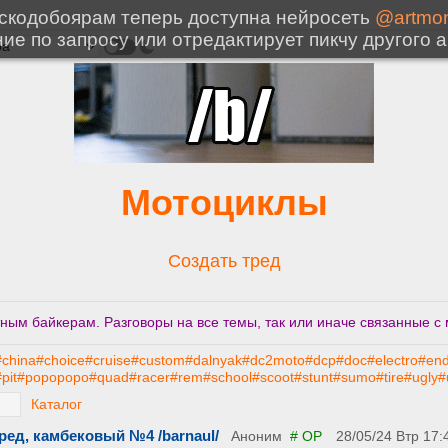
Мотоциклы
Создать тред
ым байкерам. Разговоры на все темы, так или иначе связанные с 
#china
#choice
#cruise
#custom
#dalnyak
#dc2moto
#dcp
#doc
#electro
#en
pit
#popopopo
#quad
#racer
#rem
#school
#scoot
#stunt
#sumo
#tire
#ugly
#
Каталог
ред, камбековый №4 /barnaul/
Аноним
# OP
28/05/24 Втр 17: