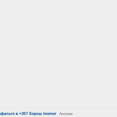
асфальте в +35? Хорош /meme/
Аноним