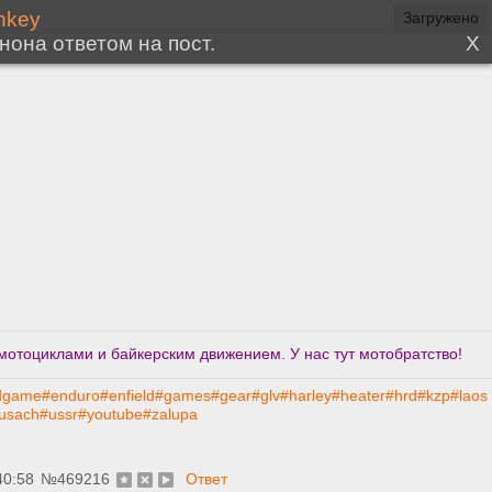
мотоциклами и байкерским движением. У нас тут мотобратство!
dgame
#enduro
#enfield
#games
#gear
#glv
#harley
#heater
#hrd
#kzp
#laos
usach
#ussr
#youtube
#zalupa
40:58
№
469216
Ответ