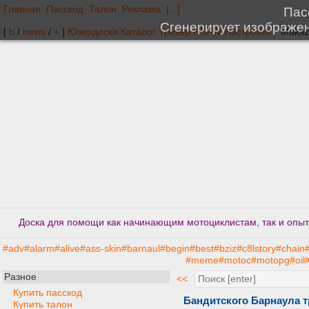
Главная
Пасскод
Талон
Реклама
[...]
[
b
/
news
/
+
]
Юзердоски
Каталог
Трекер
NSFW
Настройки
Доска для помощи как начинающим мотоциклистам, так и опытн
#adv
#alarm
#alive
#ass-skin
#barnaul
#begin
#best
#bziz
#c8lstory
#chain
#meme
#motoc
#motopg
#oil
#
Разное
<<
Купить пасскод
Бандитского Барнаула т
Купить талон