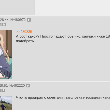
:28:44
№
480972
>>480835
А рост какой? Просто падают, обычно, карлики ниже 1
подобрать.
28:51
№
482220
Что-то проиграл с сочетания заголовка и названия кан