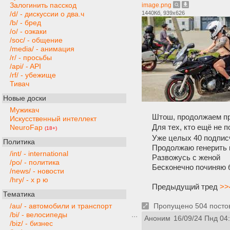
Залогинить пасскод
image.png
1440Кб, 939x626
/d/ - дискуссии о два.ч
/b/ - бред
/o/ - оэкаки
/soc/ - общение
/media/ - анимация
/r/ - просьбы
/api/ - API
/rf/ - убежище
Тивач
Новые доски
Мужикач
Штош, продолжаем п
Искусственный интеллект
Для тех, кто ещё не 
NeuroFap
(18+)
Уже целых 40 подпис
Политика
Продолжаю генерить 
/int/ - international
Развожусь с женой
/po/ - политика
Бесконечно починяю 
/news/ - новости
/hry/ - х р ю
Предыдущий тред
>>
Тематика
/au/ - автомобили и транспорт
Пропущено 504 постов,
/bi/ - велосипеды
Аноним
16/09/24 Пнд 04
/biz/ - бизнес