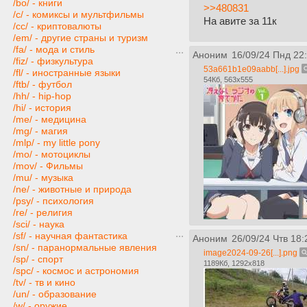
/bo/ - книги
>>480831
/c/ - комиксы и мультфильмы
На авите за 11к
/cc/ - криптовалюты
/em/ - другие страны и туризм
/fa/ - мода и стиль
Аноним
16/09/24 Пнд 22
/fiz/ - физкультура
53a661b1e09aabb[...].jpg
/fl/ - иностранные языки
54Кб, 563x555
/ftb/ - футбол
/hh/ - hip-hop
/hi/ - история
/me/ - медицина
/mg/ - магия
/mlp/ - my little pony
/mo/ - мотоциклы
/mov/ - Фильмы
/mu/ - музыка
/ne/ - животные и природа
/psy/ - психология
/re/ - религия
/sci/ - наука
/sf/ - научная фантастика
Аноним
26/09/24 Чтв 18:
/sn/ - паранормальные явления
image2024-09-26[...].png
/sp/ - спорт
1189Кб, 1292x818
/spc/ - космос и астрономия
/tv/ - тв и кино
/un/ - образование
/w/ - оружие