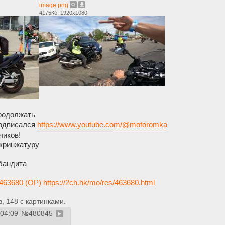
image.png
4175Кб, 1920x1080
родолжать
подписался
https://www.youtube.com/@motoromka
чиков!
кринжатуру
бандита
463680 (OP)
https://2ch.hk/mo/res/463680.html
 148 с картинками.
:04:09
№
480845