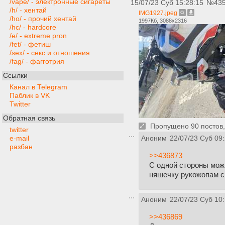
/vape/ - электронные сигареты
15/07/23 Суб 15:28:15
№
43
/h/ - хентай
IMG1927.jpeg
/ho/ - прочий хентай
1997Кб, 3088x2316
/hc/ - hardcore
/e/ - extreme pron
/fet/ - фетиш
/sex/ - секс и отношения
/fag/ - фагготрия
Ссылки
Канал в Telegram
Паблик в VK
Twitter
Обратная связь
Пропущено 90 постов, 
twitter
e-mail
Аноним
22/07/23 Суб 09
разбан
>>436873
С одной стороны можн
няшечку рукожопам с
Аноним
22/07/23 Суб 10:
>>436869