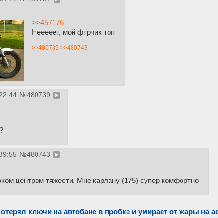
>>457176
Нееееет, мой фтрчик топ
>>480739
>>480743
22:44
№
480739
?
39:55
№
480743
изком центром тяжести. Мне карлану (175) супер комфортно
потерял ключи на автобане в пробке и умирает от жары на 