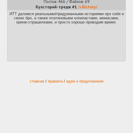
Постов: 466 / Файлов: 69
Кулсторий-тредж #1
/c8lstory/
ИТТ делимся реальными/придуманными историями про себя и
своих бро, а также платиновыми копипастами, мемасами,
кринж-страшилками, и просто хорошо проводим время.
главная
/
правила
/
идеи и предложения