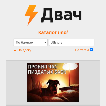
Каталог /mo/
← На доску
По тегам