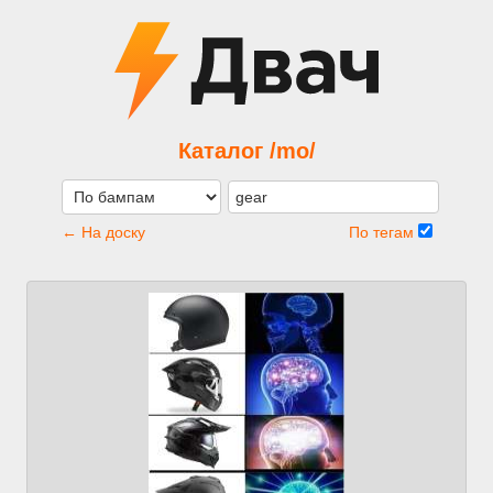
Каталог /mo/
← На доску
По тегам