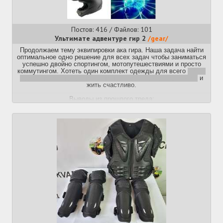
Постов: 416 / Файлов: 101
Ультимате адвентуре гир 2
/gear/
Продолжаем тему эквипировки ака гира. Наша задача найти
оптимальное одно решение для всех задач чтобы заниматься
успешно двойно спортингом, мотопутешествиями и просто
коммутингом. Хотеть один комплект одежды для всего
кроме
асфальтового трека, тому что туда кожаный коньбензинон
и
жить счастливо.
Выводы из прошлого треда:
1. Берем дорогие мотоботы, дешевые куртку и штаны;
2. Шлем должен быть евро сертифицирован хотя бы на ECE
2205, но лучше на ECE 2206 approved;
3. Визор или очки все еще под вопросом для обычных людей,
но для людей с плохим зрением в очках визор имеет
преимушество;
4. Куртка сетка с хорошими защитными вставками - охуенно;
5. Бездорожные боты - охуенно;
6. чё за дроч на кольца?
возможно это просто тряска из-за
отлетающих с головы шлемов из аварий тредов, но возможно
в тех видево они просто были не застегнуты
Короче продолжаем обсуждать и тестировать, делиться
своими билдами и вот это вот все...
Первый дред тонет тут
>>423171 (OP)