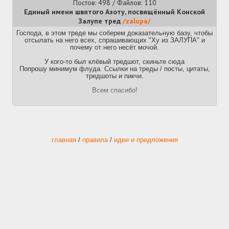
Постов: 498 / Файлов: 110
Единый имени швятого Азоту, посвящённый Конской
Залупе тред
/zalupa/
Господа, в этом треде мы соберем доказательную базу, чтобы
отсылать на него всех, спрашивающих "Ху из ЗАЛУПА" и
почему от него несёт мочой.
У кого-то был клёвый тредшот, скиньте сюда
Попрошу минимум флуда. Ссылки на треды / посты, цитаты,
тредшоты и пикчи.
Всем спасибо!
главная
/
правила
/
идеи и предложения