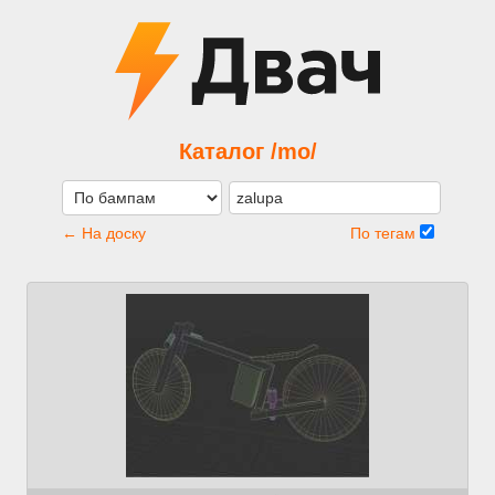
Каталог /mo/
← На доску
По тегам