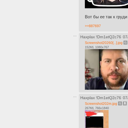
Вот бы ее так к груд
>>887697
Haxplax
!Dm1etQ2c76
07
Screenshot20260[...].jpg
152Кб, 1080x767
Haxplax
!Dm1etQ2c76
07
Screenshot202m.jpg
267Кб, 766x1840