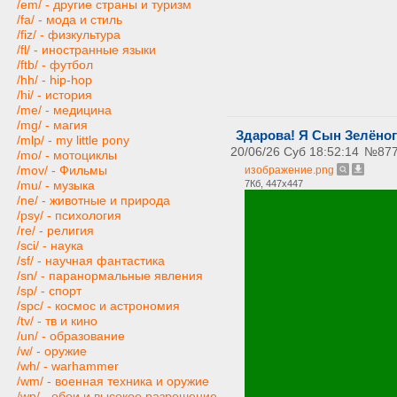
/em/ - другие страны и туризм
/fa/ - мода и стиль
/fiz/ - физкультура
/fl/ - иностранные языки
/ftb/ - футбол
/hh/ - hip-hop
/hi/ - история
/me/ - медицина
/mg/ - магия
Здарова! Я Сын Зелёног
/mlp/ - my little pony
20/06/26 Суб 18:52:14
№
87
/mo/ - мотоциклы
/mov/ - Фильмы
изображение.png
7Кб, 447x447
/mu/ - музыка
/ne/ - животные и природа
/psy/ - психология
/re/ - религия
/sci/ - наука
/sf/ - научная фантастика
/sn/ - паранормальные явления
/sp/ - спорт
/spc/ - космос и астрономия
/tv/ - тв и кино
/un/ - образование
/w/ - оружие
/wh/ - warhammer
/wm/ - военная техника и оружие
/wp/ - обои и высокое разрешение