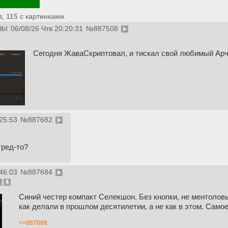
 115 с картинками.
bI
06/08/26 Чтв 20:20:31
№
887508
Сегодня ЖаваСкриптовал, и тискал свой любимый Ар
25:53
№
887682
тред-то?
46:03
№
887684
Синий честер компакт Селекшон. Без кнопки, не ментолов
как делали в прошлом десятилетии, а не как в этом. Самое
>>887688