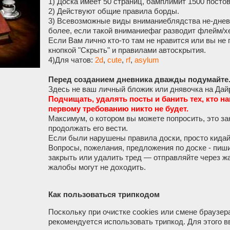
1) Доска имеет 50 страниц, бамплимит 1500 постов
2) Действуют общие правила борды.
3) Всевозможные виды вниманиеблядства не-дневн
более, если такой вниманиефаг разводит флейм/хе
Если Вам лично кто-то там не нравится или вы не
кнопкой "Скрыть" и правилами автоскрытия.
4)Для чатов:
2d
,
cute
,
rf
,
asylum
Перед созданием дневника дважды подумайте
Здесь не ваш личный бложик или днявочка на Дай
Подчищать, удалять посты и банить тех, кто н
первому требованию никто не будет.
Максимум, о котором вы можете попросить, это за
продолжать его вести.
Если были нарушены правила доски, просто кидай
Вопросы, пожелания, предложения по доске - пиш
закрыть или удалить тред — отправляйте через жа
жалобы могут не доходить.
Как пользоваться трипкодом
Поскольку при очистке cookies или смене браузера
рекомендуется использовать трипкод. Для этого в