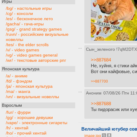
Игры
/bg/ - настольные игры
/cg/ - консоли
/es/ - бесконечное лето
/gacha/ - гача-игры
/gsg/ - grand strategy games
/ruvn/ - российские визуальные
новеллы
/tes/ - the elder scrolls
Сын_зеленого
!7qM2DTXl
/v/ - video games
/vg/ - video games general
>>887684
/wr/ - текстовые авторские рпг
Не, хуйня, я стики а
Японская культура
Вот они кайфовые, си
/a/ - аниме
/fd/ - фэндом
>>887700
/ja/ - японская культура
/ma/ - манга
Аноним
07/08/26 Птн 11:
/vn/ - визуальные новеллы
>>887688
Взрослым
Ты пидорасик или ху
/fur/ - фурри
/gg/ - хорошие девушки
/vape/ - электронные сигареты
/h/ - хентай
Величайший ютубер сов
/ho/ - прочий хентай
image.jpg