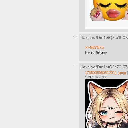
Haxplax
!Dm1etQ2c76
07
>>887675
Ее вайбики
Haxplax
!Dm1etQ2c76
07
178603595051201[...].png
192Кб, 322x336