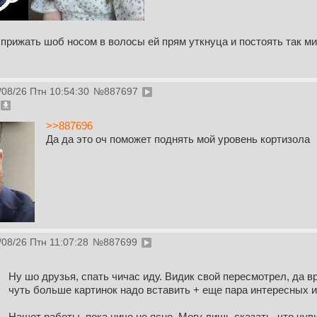
и прижать шоб носом в волосы ей прям уткнуца и постоять так м
/08/26 Птн 10:54:30
№
887697
>>887696
Да да это оч поможет поднять мой уровень кортизола
/08/26 Птн 11:07:28
№
887699
Ну шо друзья, спать чичас иду. Видик свой пересмотрел, да в
чуть больше картинок надо вставить + еще пара интересных 
Нащот работы, пока ниче не ясно. Могу лишь сказать, что чуви