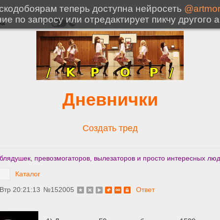
Дневнички
Создать тред
лядушек, превозмогаторов, вылезаторов и просто интересных лю
Каталог
 Втр 20:21:13
№
152005
Ответ