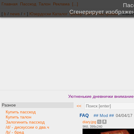
Главная
Пасскод
Талон
Реклама
[...]
[
b
/
news
/
+
]
Юзердоски
Каталог
Трекер
NSFW
Настройки
Уютненькие дневнички вниманиеб
Разное
<<
Купить пасскод
FAQ
## Mod ##
04/04/17
Купить талон
Залогинить пасскод
diary.jpg
9Кб, 399x240
/d/ - дискуссии о два.ч
/b/ - бред