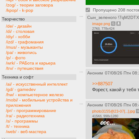
/zog/ - теории заговора
Пропущено 208 постов,
/kpop/ - k-pop
Сын_зеленого
!7qM2DTXl
Творчество
image.png
/de/ - дизайн
27Кб, 778x424
/di/ - столовая
/diy/ - хобби
/izd/ - графомания
/mus/ - музыканты
/pa/ - живопись
/p/ - фото
/wrk/ - РАБота и карьера
/trv/ - путешествия
Аноним
07/08/26 Птн 08:
Техника и софт
>>887507
/ai/ - искусственный интеллект
Форест, какой у тебя 
/gd/ - gamedev
/hw/ - компьютерное железо
/mobi/ - мобильные устройства и
Аноним
07/08/26 Птн 08:
приложения
/pr/ - программирование
photo3155@23-07[...].jpg
/ra/ - радиотехника
415Кб, 998x1280
/s/ - программы
/t/ - техника
/web/ - веб-мастера