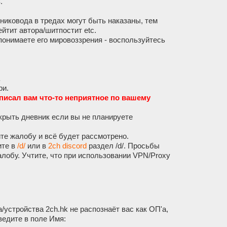
.
иковода в тредах могут быть наказаны, тем
йтит автора/шитпостит etc.
 понимаете его мировоззрения - воспользуйтесь
.
ри.
аписал вам что-то неприятное по вашему
крыть дневник если вы не планируете
те жалобу и всё будет рассмотрено.
ите в
/d/
или в
2ch discord
раздел /d/. Просьбы
лобу. Учтите, что при использовании VPN/Proxy
/устройства 2ch.hk не распознаёт вас как ОП'а,
ведите в поле Имя: