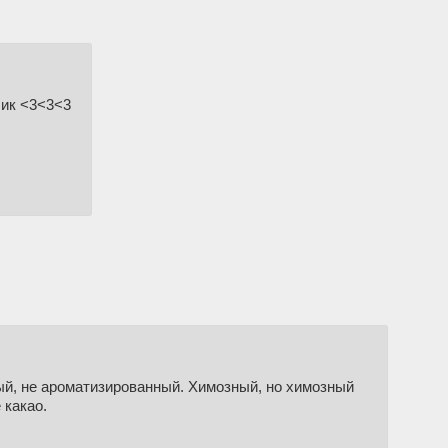
чик <3<3<3
ый, не ароматизированный. Химозный, но химозный
 какао.