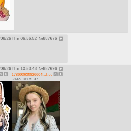
/08/26 Птн 06:56:52
№
887676
/08/26 Птн 10:53:43
№
887696
178603630826604[...].jpg
636Кб, 1080x1317