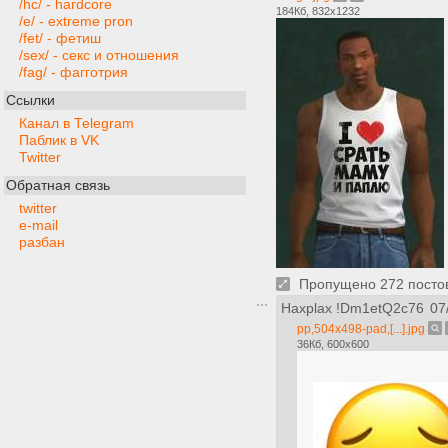
/hc/ - hardcore
184Кб, 832x1232
/e/ - extreme pron
/fet/ - фетиш
/sex/ - секс и отношения
/fag/ - фагготрия
Ссылки
Канал в Telegram
Паблик в VK
Twitter
Обратная связь
twitter
e-mail
разбан
Пропущено 272 постов,
Haxplax
!Dm1etQ2c76
07
pp,504x498-pad,[...].jpg
36Кб, 600x600