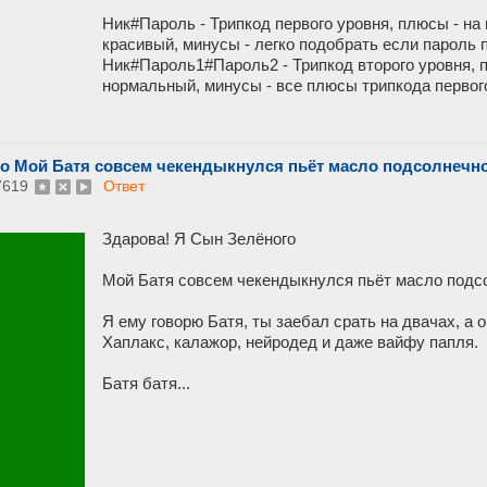
Ник#Пароль - Трипкод первого уровня, плюсы - на
красивый, минусы - легко подобрать если пароль п
Ник#Пароль1#Пароль2 - Трипкод второго уровня, 
нормальный, минусы - все плюсы трипкода первог
о Мой Батя совсем чекендыкнулся пьёт масло подсолнечное
7619
Ответ
Здарова! Я Сын Зелёного
Мой Батя совсем чекендыкнулся пьёт масло подсо
Я ему говорю Батя, ты заебал срать на двачах, а 
Хаплакс, калажор, нейродед и даже вайфу папля.
Батя батя...