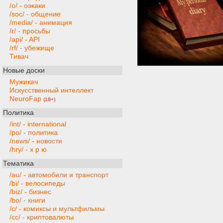
/o/ - оэкаки
/soc/ - общение
/media/ - анимация
/r/ - просьбы
/api/ - API
/rf/ - убежище
Тивач
Новые доски
Мужикач
Искусственный интеллект
NeuroFap
(18+)
Политика
/int/ - international
/po/ - политика
/news/ - новости
/hry/ - х р ю
Тематика
/au/ - автомобили и транспорт
/bi/ - велосипеды
/biz/ - бизнес
/bo/ - книги
/c/ - комиксы и мультфильмы
/cc/ - криптовалюты