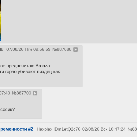
bI
07/08/26 Птн 09:56:59
№
887688
йкос предпочитаю Bronza
ги горло убивают пиздец как
07:40
№
887700
есосик?
ременности #2
Haxplax
!Dm1etQ2c76
02/08/26 Вск 10:47:24
№
88