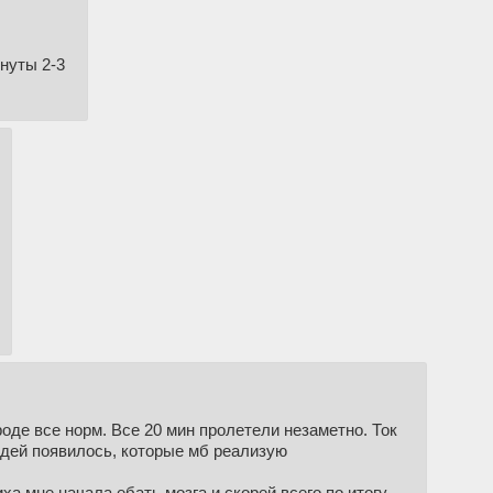
инуты 2-3
роде все норм. Все 20 мин пролетели незаметно. Ток
идей появилось, которые мб реализую
ха мне начала ебать мозга и скорей всего по итогу