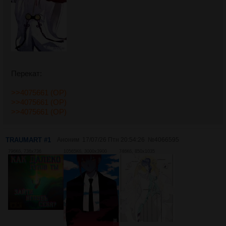
Перекат:
>>4075661 (OP)
>>4075661 (OP)
>>4075661 (OP)
TRAUMART #1
Аноним
17/07/26 Птн 20:54:26
№
4066595
796Кб, 736x736
10565Кб, 3000x3900
746Кб, 850x1035