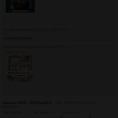
Аноним
09/08/26 Вск 05:19:10
№
4075762
зелёный фимоз
Аноним
09/08/26 Вск 09:40:11
№
4075781
181Кб, 1080x1024
филиал #3095 - 😕😕😕ав😕😕
sage
03/08/26 Пнд 13:17:06
№
4072950
9Кб, 1500x1500
24Кб, 250x250
15Кб, 250x250