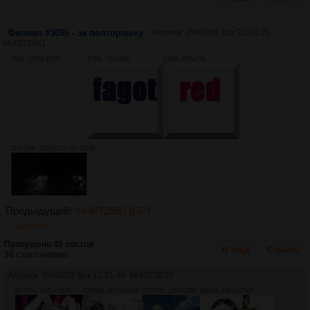
Филиал #3096 - за полторашку
Аноним
09/08/26 Вск 01:38:05
№
4075661
11Кб, 1500x1500
27Кб, 250x250
17Кб, 250x250
11917Кб, 1280x720, 00:02:39
Предыдущий:
>>4072950 (OP)
>>4075663
Пропущено 45 постов
В тред
Скрыть
38 с картинками.
Аноним
09/08/26 Вск 12:21:46
№
4075839
6030Кб, 2352x3584
1980Кб, 1657x2918
2037Кб, 1568x2797
698Кб, 1387x1924