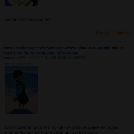
как постить на дваче?
В тред
Скрыть
блять заебалоася эти буковки читать ебаные выродки лучше
бы вас не было чмошники обоссаные
Аноним
# OP
09/06/26 Втр 06:39:36
№
4054789
10473Кб, 2220x3240
блять заебалоася эти буковки читать ебаные выродки
лучше бы вас не было чмошники обоссаные