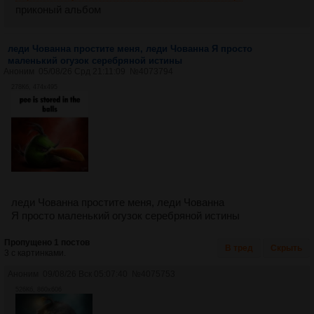
приконый альбом
леди Чованна простите меня, леди Чованна Я просто
маленький огузок серебряной истины
Аноним
05/08/26 Срд 21:11:09
№
4073794
278Кб, 474x495
леди Чованна простите меня, леди Чованна
Я просто маленький огузок серебряной истины
Пропущено 1 постов
В тред
Скрыть
3 с картинками.
Аноним
09/08/26 Вск 05:07:40
№
4075753
526Кб, 860x606