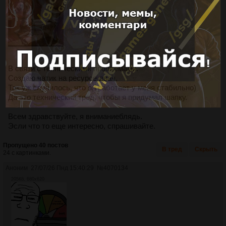
В связи с техническими проблемами.
Создаю чатик на ресурсе двач.
Так уж случилось, что он работает у меня стабильно)
Да это технический тред, чтобы я придумал шапку.
Всем здравствуйте, я вниманиеблядь.
Эсли что то еще интересно, спрашивайте.
Пропущено 40 постов
В тред
Скрыть
24 с картинками.
Аноним
27/07/26 Пнд 15:40:29
№
4070134
205Кб, 680x620