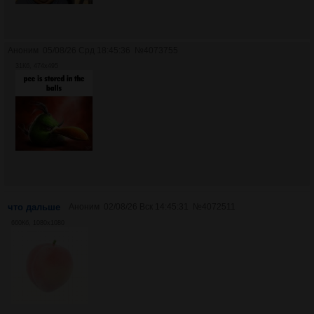
Аноним
05/08/26 Срд 18:45:36
№
4073755
31Кб, 474x495
что дальше
Аноним
02/08/26 Вск 14:45:31
№
4072511
660Кб, 1080x1080