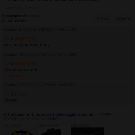
>>4056790
>>4071893
Пропущено 6 постов
В тред
Скрыть
2 с картинками.
Аноним
16/06/26 Втр 02:32:54
№
4056790
>>4054789 (OP)
жостка фактишь броу
Аноним
01/08/26 Суб 01:46:32
№
4071893
>>4054789 (OP)
Читай книги, во!
>>4073862
Аноним
05/08/26 Срд 23:50:02
№
4073862
>>4071893
Читаю.
ОП забанен в rf, поэтому пересоздаю в asylum
Аноним
26/07/25 Суб 21:55:22
№
3963682
7Кб, 300x300
123Кб, 940x769
27Кб, 707x321