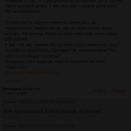
появилась спустя 3 дня релиза на рутрекере. Хотя это не
такой крупный релиз, у нас под ним отзывов даже штук
200 не наберется.
Потом спустя неделю новелла появилась на
тематических аниме-сайтах, где ее тоже можно было
скачать бесплатно. Когда в стиме она стоит всего лишь
300 рублей.
У вас что, нет жалких 300 рублей чтобы заплатить труд?
За работы художника, сценаристов, композиторов? Вы
настолько нищие хуесосы?
Ненавижу сука пиратов, просто паразиты на теле
общества.
Показать текст полностью
>>4071835
Пропущено 10 постов
В тред
Скрыть
2 с картинками.
Аноним
21/07/26 Втр 03:49:32
№
4067883
Бля, еда разнылся. В раше живешь, чё ожидал?
>>4073277
Аноним
31/07/26 Птн 23:41:27
№
4071835