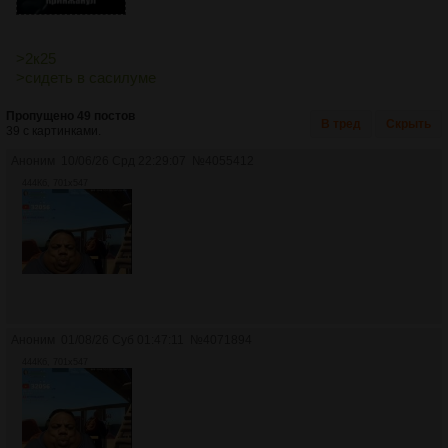
>2к25
>сидеть в сасилуме
Пропущено 49 постов
В тред
Скрыть
39 с картинками.
Аноним
10/06/26 Срд 22:29:07
№
4055412
444Кб, 701x547
Аноним
01/08/26 Суб 01:47:11
№
4071894
444Кб, 701x547