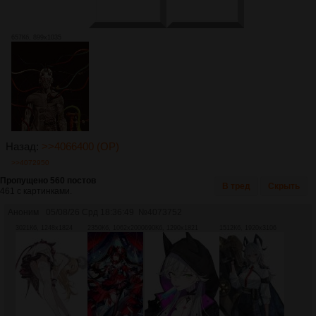
657Кб, 899x1035
Назад:
>>4066400 (OP)
>>4072950
Пропущено 560 постов
В тред
Скрыть
461 с картинками.
Аноним
05/08/26 Срд 18:36:49
№
4073752
3021Кб, 1248x1824
2350Кб, 1062x2000
690Кб, 1290x1821
1512Кб, 1920x3106