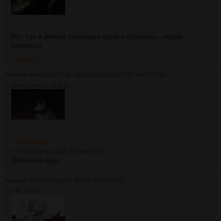
Вот так и живём психушка одна и приколы... мдэм
балбесы
>>4075660
Аноним
!WWUKxYcCrQ
09/08/26 Вск 01:29:03
№
4075660
1158Кб, 1280x720, 00:00:22
>>4075658
>психушка одна и приколы
Токмачка еще
Аноним
09/08/26 Вск 01:40:05
№
4075663
87Кб, 557x787