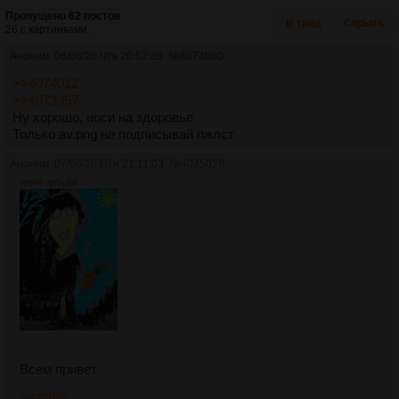
Пропущено 62 постов
В тред
Скрыть
26 с картинками.
Аноним
06/08/26 Чтв 20:52:39
№
4074080
>>4074012
>>4073957
Ну хорошо, носи на здоровье
Только av.png не подписывай пжлст
Аноним
07/08/26 Птн 21:11:03
№
4075028
261Кб, 487x704
Всем привет
>>4075102