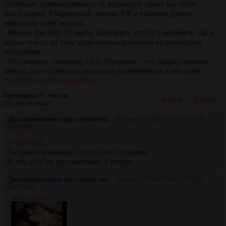
степенью травмированности, разжигать какие бы то ни
было срачи. Разумеется, законы РФ и правила Двача
нарушать тоже нельзя.
- Можно как просто зайти, выложить что-то в моменте, так и
вести что-то по типу творческого дневника на всеобщем
обозрении.
- Но главное - помнить: сеть Интернет - это общественное
место, так что нельзя пытаться узурпировать себе тред.
Показать текст полностью
Пропущено 71 постов
В тред
Скрыть
25 с картинками.
Диссоциативное расстройство
Аноним
07/08/26 Птн 14:13:48
№
4074957
>>4074900
Ты даже не знаешь, что я хотел сказать
И там шло не про желание, а вопрос
Диссоциативное расстройство
Аноним
07/08/26 Птн 14:23:10
№
4074958
990Кб, 1280x720