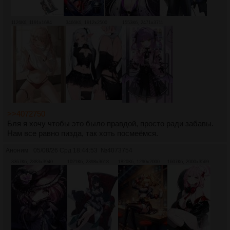
1126Кб, 1191x1684
3466Кб, 1912x2500
1553Кб, 2471x3711
>>4072750
Бля я хочу чтобы это было правдой, просто ради забавы.
Нам все равно пизда, так хоть посмеёмся.
Аноним
05/08/26 Срд 18:44:53
№
4073754
3367Кб, 2883x3940
1021Кб, 2398x3618
1820Кб, 1290x2000
1607Кб, 2000x3569