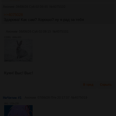
Аноним
08/08/26 Суб 02:09:45
№
4075102
>>4075028
Здарова! Как сам? Хорошо? ну я рад за тебя
Аноним
08/08/26 Суб 02:08:15
№
4075101
133Кб, 499x400
Куян! Выс! Выс!
В тред
Скрыть
НеЧятик #1
Аноним
07/08/26 Птн 20:17:07
№
4075019
9Кб, 150x150