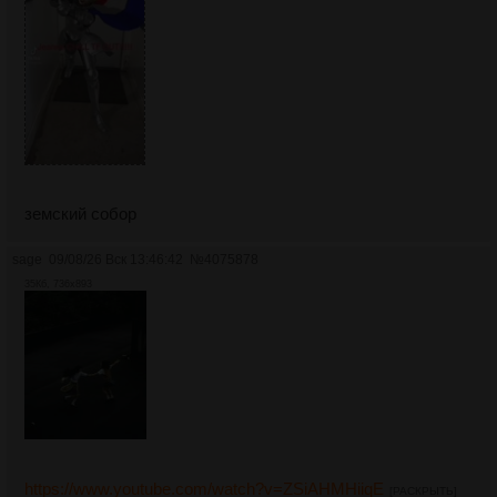
земский собор
sage
09/08/26 Вск 13:46:42
№
4075878
35Кб, 736x893
https://www.youtube.com/watch?v=ZSiAHMHiiqE
[РАСКРЫТЬ]