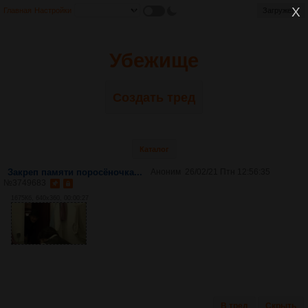
Главная
Настройки
Загружено
Убежище
Создать тред
Каталог
Закреп памяти поросёночка...
Аноним
26/02/21 Птн 12:56:35
№
3749683
1675Кб, 640x360, 00:00:27
В тред
Скрыть