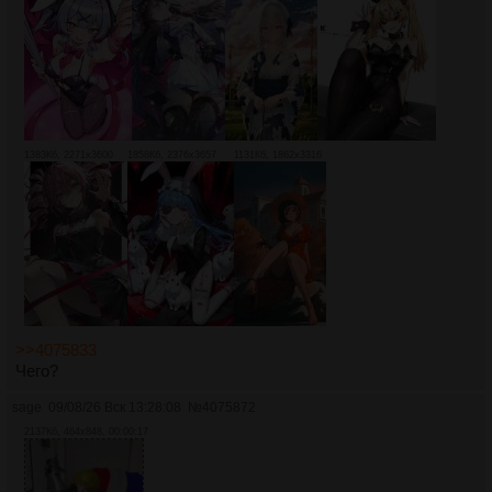
1383Кб, 2271x3600
1858Кб, 2376x3657
1131Кб, 1862x3316
>>4075833
Чего?
sage
09/08/26 Вск 13:28:08
№
4075872
2137Кб, 464x848, 00:00:17