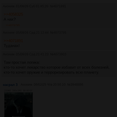
Аноним
01/08/26 Суб 01:45:20
№
4071891
>>4058325
А нах?
>>4073795
Аноним
05/08/26 Срд 21:12:44
№
4073795
>>4071891
Туданах!
Аноним
05/08/26 Срд 21:41:23
№
4073803
Там простая логика:
кто-то хочет лекарство которое избавит от всех болезней,
кто-то хочет оружие и терроризировать всю планету.
насрал 3
Аноним
06/02/25 Чтв 20:50:10
№
3948886
210Кб, 340x340, 00:00:07