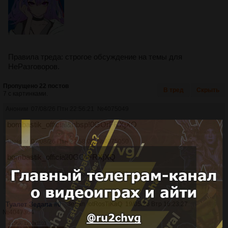
Правила треда: строгое обсуждение на темы для
НеРазговоров.
Пропущено 22 постов
В тред
Скрыть
7 с картинками.
Аноним
07/08/26 Птн 22:56:21
№
4075049
bombastik_official&nbsp!0GOrFRXjXQ
Аноним
07/08/26 Птн 22:58:08
№
4075050
bombastik_official!0GOrFRXjXQ
Аноним
07/08/26 Птн 22:58:51
№
4075051
Туалет Зедапа #0
Зедап
!otRosTiKaQ
19/05/26 Втр 16:23:27
№
4047364
445Кб, 1280x1103