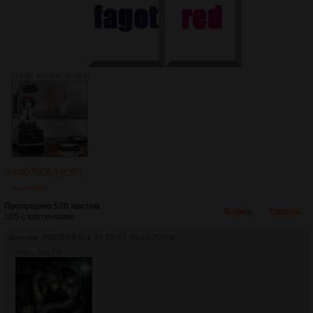
5730Кб, 900x900, 00:00:20
>>4070063 (OP)
>>4075661
Пропущено 570 постов
В тред
Скрыть
505 с картинками.
Аноним
09/08/26 Вск 01:09:57
№
4075658
170Кб, 736x736