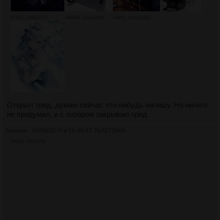
871Кб, 2480x3272
3489Кб, 1311x2000
458Кб, 1000x1583
Открыл тред, думаю сейчас что-нибудь напишу. Но ничего
не придумал, и с позором закрываю тред.
Аноним
06/08/26 Чтв 16:49:42
№
4073969
141Кб, 755x1298