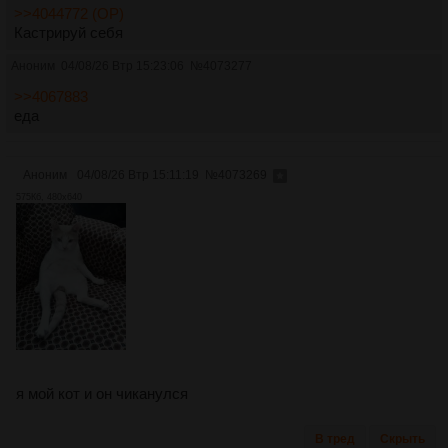
>>4044772 (OP)
Кастрируй себя
Аноним
04/08/26 Втр 15:23:06
№
4073277
>>4067883
еда
Аноним
04/08/26 Втр 15:11:19
№
4073269
575Кб, 480x640
я мой кот и он чиканулся
В тред
Скрыть