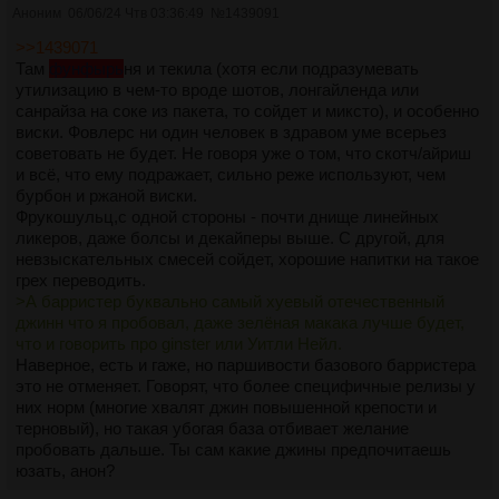
Аноним
06/06/24 Чтв 03:36:49
№
1439091
>>1439071
Там
фунфырь
ня и текила (хотя если подразумевать
утилизацию в чем-то вроде шотов, лонгайленда или
санрайза на соке из пакета, то сойдет и миксто), и особенно
виски. Фовлерс ни один человек в здравом уме всерьез
советовать не будет. Не говоря уже о том, что скотч/айриш
и всё, что ему подражает, сильно реже используют, чем
бурбон и ржаной виски.
Фрукошульц,с одной стороны - почти днище линейных
ликеров, даже болсы и декайперы выше. С другой, для
невзыскательных смесей сойдет, хорошие напитки на такое
грех переводить.
>А барристер буквально самый хуевый отечественный
джинн что я пробовал, даже зелёная макака лучше будет,
что и говорить про ginster или Уитли Нейл.
Наверное, есть и гаже, но паршивости базового барристера
это не отменяет. Говорят, что более специфичные релизы у
них норм (многие хвалят джин повышенной крепости и
терновый), но такая убогая база отбивает желание
пробовать дальше. Ты сам какие джины предпочитаешь
юзать, анон?