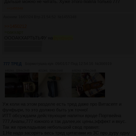
Дальше можно не читать. Хуже этого пойла только 777
>>1455348
Аноним
16/07/24 Втр 21:54:52
№
1455348
>>1450212
>оакхарт
ОООАКХАРТЬТЬФУ на
фунфырь
чуть не блеванул,
аж слеза пошла...
777 ТРЕД
Бормотушка-кун
09/01/17 Пнд 12:54:16
№
366919
4462Кб, 3264x2448
4010Кб, 3264x2448
4492Кб, 3264x2448
Уж коли на этом разделе есть тред даже про Витасепт и
фунфыри, то это должно быть уж точно!
ИТТ обсуждаем действующие напитки вроде Портвейна
777,Анапы,777 южного и так далее,их цены,эффект и вкус.
Так же прикладываю небольшой свод правил:
1.Не надо засорять весь тред цитатами из ЗС про дуру одну