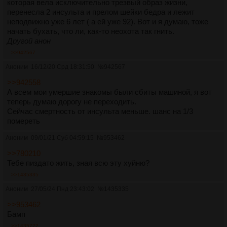
которая вела исключительно трезвый образ жизни,
перенесла 2 инсульта и прелом шейки бедра и лежит
неподвижно уже 6 лет ( а ей уже 92). Вот и я думаю, тоже
начать бухать, что ли, как-то неохота так гнить.
Другой анон
>>942567
Аноним
16/12/20 Срд 18:31:50
№
942567
>>942558
А всем мои умершие знакомы были сбиты машиной, я вот
теперь думаю дорогу не переходить.
Сейчас смертность от инсульта меньше. шанс на 1/3
помереть
Аноним
09/01/21 Суб 04:59:15
№
953462
>>780210
Тебе пиздато жить, зная всю эту хуйню?
>>1435335
Аноним
27/05/24 Пнд 23:43:02
№
1435335
>>953462
Бамп
>>1435722