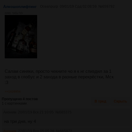
Алкошоплифтинг
Oceanpurp
09/01/19 Срд 02:08:59
№
659792
82Кб, 540x720
Салам синяки, просто чекните чо я к нг спиздил за 1
заход в глобус и 2 захода в разные перекрёстки, Мск
:3
>>1426954
Пропущено 4 постов
В тред
Скрыть
1 с картинками.
Аноним
20/01/19 Вск 21:10:05
№
665375
на три дня, ну 4
Аноним
22/01/19 Втр 05:05:28
№
665872