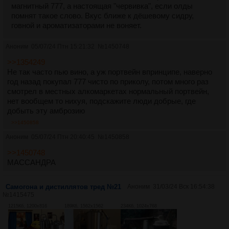
магнитный 777, а настоящая "червивка", если олды
помнят такое слово. Вкус ближе к дёшевому сидру,
говной и ароматизаторами не воняет.
Аноним
05/07/24 Птн 15:21:32
№
1450748
>>1354249
Не так часто пью вино, а уж портвейн впринципе, наверно
год назад покупал 777 чисто по приколу, потом много раз
смотрел в местных алкомаркетах нормальный портвейн,
нет вообщем то нихуя, подскажите люди добрые, где
добыть эту амброзию
>>1450858
Аноним
05/07/24 Птн 20:40:45
№
1450858
>>1450748
МАССАНДРА
Самогона и дистиллятов тред №21
Аноним
31/03/24 Вск 16:54:38
№
1415475
1215Кб, 1200x816
189Кб, 1562x1562
234Кб, 1024x768