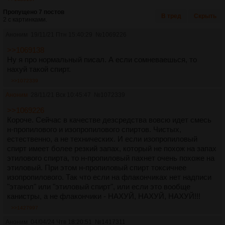
Пропущено 7 постов
В тред
Скрыть
2 с картинками.
Аноним
19/11/21 Птн 15:40:29
№
1069226
>>1069138
Ну я про нормальный писал. А если сомневаешься, то
нахуй такой спирт.
>>1072339
Аноним
28/11/21 Вск 10:45:47
№
1072339
>>1069226
Короче. Сейчас в качестве дезсредства вовсю идет смесь
н-пропилового и изопропилового спиртов. Чистых,
естественно, а не технических. И если изопропиловый
спирт имеет более резкий запах, который не похож на запах
этилового спирта, то н-пропиловый пахнет очень похоже на
этиловый. При этом н-пропиловый спирт токсичнее
изопропилового. Так что если на флакончиках нет надписи
"этанол" или "этиловый спирт", или если это вообще
канистры, а не флакончики - НАХУЙ, НАХУЙ, НАХУЙ!!!
>>1427997
Аноним
04/04/24 Чтв 18:20:51
№
1417311