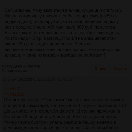
Сап, алконы. Хочу вкатиться в алкашку (решил спиться).
Начал потихоньку приучать себя к спиртному (по 50 гр
водки в день), и обнаружил, что самая дешевая водка у
нас (город на Урале, 400 тыс. рыл) 300 руб. пол литра.
Если скажем потом выпивать всего пол-бутылки в день,
то это надо 4,5 т.р. в месяц. При з/п на алкашеработах
около 15 т.р. выходит дороговато. В связи с
вышеизложенным у меня возник вопрос: что сейчас пьют
алкаши, многие из которых вообще не работают?
Пропущено 51 постов
В тред
Скрыть
5 с картинками.
Аноним
16/12/20 Срд 17:20:09
№
942558
>>942372
>>942281
Что интересно, все "знакомые" мне старые алкаши (мужья
подруг бабки/матери), количеством 4 штуки - помирали за 1
день, сразу, от инсульта/инфаркта. (1 только пролежал в
больнице 3 недели и там помер). Еще соседка-пьяница
тоже умерла быстро - упала, разбила башку, неделю в
реанимации полежала и преставилась. А вот моя бабка,