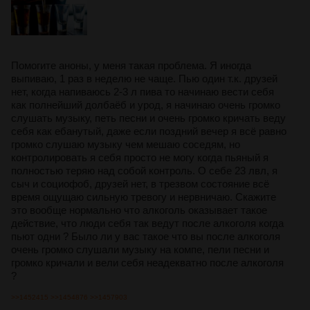
Помогите аноны, у меня такая проблема. Я иногда
выпиваю, 1 раз в неделю не чаще. Пью один т.к. друзей
нет, когда напиваюсь 2-3 л пива то начинаю вести себя
как полнейший долбаёб и урод, я начинаю очень громко
слушать музыку, петь песни и очень громко кричать веду
себя как ебанутый, даже если поздний вечер я всё равно
громко слушаю музыку чем мешаю соседям, но
контролировать я себя просто не могу когда пьяный я
полностью теряю над собой контроль. О себе 23 лвл, я
сыч и социофоб, друзей нет, в трезвом состояние всё
время ощущаю сильную тревогу и нервничаю. Скажите
это вообще нормально что алкоголь оказывает такое
действие, что люди себя так ведут после алкоголя когда
пьют одни ? Было ли у вас такое что вы после алкоголя
очень громко слушали музыку на компе, пели песни и
громко кричали и вели себя неадекватно после алкоголя
?
>>1452415
>>1454876
>>1457903