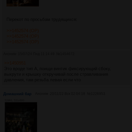
Перекот по просьбам трудящихся:
>>1452574 (OP)
>>1452574 (OP)
>>1452574 (OP)
Аноним
15/07/24 Пнд 11:14:49
№
1454672
>>1450951
Это вроде тип А, поищи винтик фиксирующий сбоку,
выкрути и крышку откручивай после стравливания
давления, там резьба левая если что
Домашний бар
Аноним
20/11/22 Вск 02:04:18
№
1226953
529Кб, 531x800