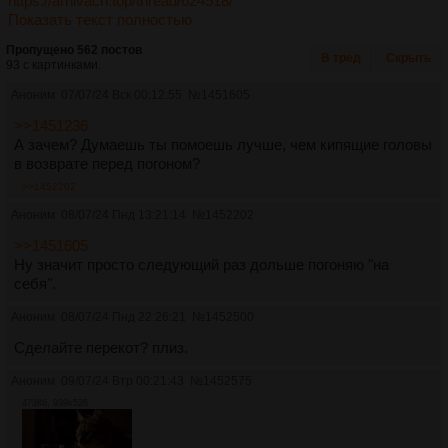
https://arhivach.top/thread/624518/
Показать текст полностью
Пропущено 562 постов
В тред
Скрыть
93 с картинками.
Аноним
07/07/24 Вск 00:12:55
№
1451605
>>1451236
А зачем? Думаешь ты помоешь лучше, чем кипящие головы
в возврате перед погоном?
>>1452202
Аноним
08/07/24 Пнд 13:21:14
№
1452202
>>1451605
Ну значит просто следующий раз дольше погоняю "на
себя".
Аноним
08/07/24 Пнд 22:26:21
№
1452500
Сделайте перекот? плиз.
Аноним
09/07/24 Втр 00:21:43
№
1452575
473Кб, 939x526