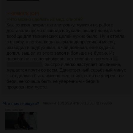
>>1068978 (OP)
>Что можно сделать из мед. спирта?
Как-то взял пикрил пятилитровку, мужики на работе
доставали прямо с завода и бухали, значит норм, а мне
вообще для технических целей нужно было. Ну и стояла
в шкафу, а потом, когда накрыла депрессия, я месяц
разводил и подбухивал, в чай доливал, ещё куда-то,
допил, вышел из этого запоя и больше не бухаю. Из
плюсов: нет говнопривкусов, нет сильного похмела
но
вертолёты ловил
, быстро и легко наступает опьянение,
мешается почти со всем. Единственный серьёзный минус
- это должен быть именно мед.спирт, если не уверен - не
бери, не хочешь быть не уверенным - бери в
проверенном месте.
Что пьют нищуки?
Аноним
10/10/19 Чтв 08:13:01
№
779366
43Кб, 600x340