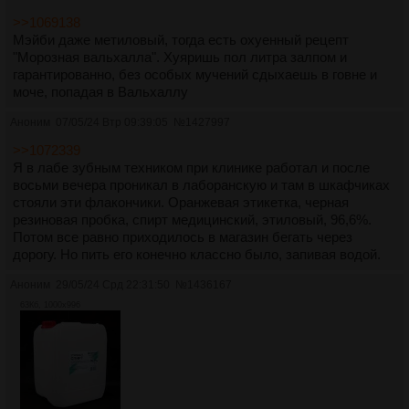
>>1069138
Мэйби даже метиловый, тогда есть охуенный рецепт
"Морозная вальхалла". Хуяришь пол литра залпом и
гарантированно, без особых мучений сдыхаешь в говне и
моче, попадая в Вальхаллу
Аноним
07/05/24 Втр 09:39:05
№
1427997
>>1072339
Я в лабе зубным техником при клинике работал и после
восьми вечера проникал в лаборанскую и там в шкафчиках
стояли эти флакончики. Оранжевая этикетка, черная
резиновая пробка, спирт медицинский, этиловый, 96,6%.
Потом все равно приходилось в магазин бегать через
дорогу. Но пить его конечно классно было, запивая водой.
Аноним
29/05/24 Срд 22:31:50
№
1436167
63Кб, 1000x996