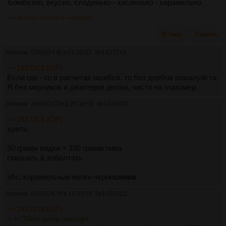
Бомбезно, вкусно, сладенько - кисленько - карамельно.
>>1437319
>>1446574
>>1450212
В тред
Скрыть
Аноним
02/06/24 Вск 01:00:02
№
1437319
>>1437318 (OP)
Если где - то в расчетах ошибся, то без доебов пожалуйста.
Я без мерников и джиггеров делал, чисто на глазомер.
Аноним
24/06/24 Пнд 20:36:58
№
1446574
>>1437318 (OP)
хуета.
50 грамм водки + 330 грамм пива
смешать & взболтать
збс, карамельные нотки черно
слива
Аноним
04/07/24 Чтв 10:33:59
№
1450212
>>1437318 (OP)
> +- 70мл рома оакхарт.