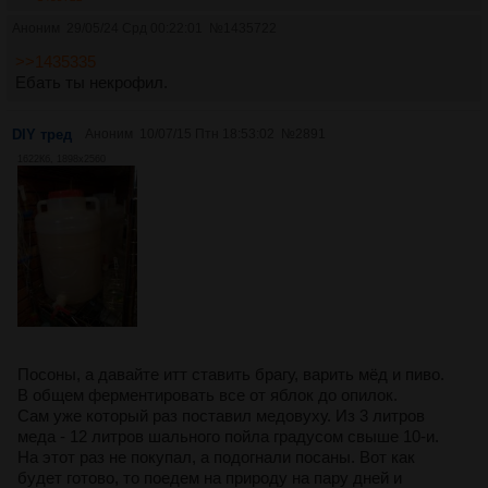
Аноним
29/05/24 Срд 00:22:01
№
1435722
>>1435335
Ебать ты некрофил.
DIY тред
Аноним
10/07/15 Птн 18:53:02
№
2891
1622Кб, 1898x2560
Посоны, а давайте итт ставить брагу, варить мёд и пиво.
В общем ферментировать все от яблок до опилок.
Сам уже который раз поставил медовуху. Из 3 литров
меда - 12 литров шального пойла градусом свыше 10-и.
На этот раз не покупал, а подогнали посаны. Вот как
будет готово, то поедем на природу на пару дней и