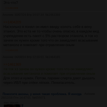
Это что?
>>1461369
Аноним
30/07/24 Втр 14:07:34
№
1461369
>>1404209
Насколько я понял он имел ввиду колоть себе в вену
этанол. Это кста не то чтобы очень опасно, в каждом мед
учреждении есть пакет с 5% раствором этанола, я ток хз
зачем он нужен кроме того что он замедляет всасывание
метанола и помогает при отравлении оным
>>1464165
Аноним
06/08/24 Втр 12:20:01
№
1464165
>>1461369
>я ток хз зачем он нужен кроме того что он замедляет
всасывание метанола и помогает при отравлении оным
Для этого и нужен. Потом, парами спирта дают дышать
через ИВЛ при отёке лёгких. Пеногаситель.
Помогите аноны, у меня такая проблема. Я иногда
Аноним
28/12/18 Птн 14:47:01
№
655071
65Кб, 880x495