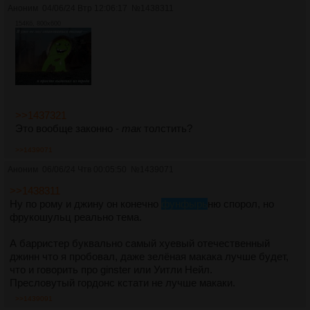
Аноним
04/06/24 Втр 12:06:17
№
1438311
154Кб, 800x600
>>1437321
Это вообще законно -
так
толстить?
>>1439071
Аноним
06/06/24 Чтв 00:05:50
№
1439071
>>1438311
Ну по рому и джину он конечно
фунфырь
ню спорол, но
фрукошульц реально тема.
А барристер буквально самый хуевый отечественный
джинн что я пробовал, даже зелёная макака лучше будет,
что и говорить про ginster или Уитли Нейл.
Пресловутый гордонс кстати не лучше макаки.
>>1439091