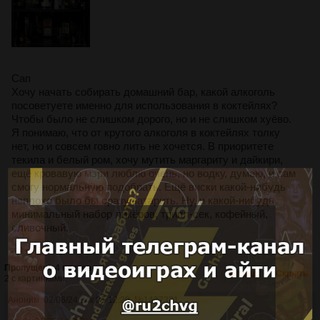
Сап
Хочу начать собирать домашний бар, какой алкоголь
посоветуете именно для использования в коктейлях?
Чтобы было не слишком дорого, но и не слишком хуёво.
Я понимаю, что от крутого алкоголя в коктейлях толку
нет, но и совсем говно лить не хочется. В приоритете
текила и белый ром, хочу мутить маргариту и дайкири,
ещё кровавую мэри люблю очень, но водку, думаю, и сам
смогу нормальную подобрать. Ещё виски какой-нибудь
неплохо было бы сразу затарить. Ну, и какой-нибудь
минимальный набор ликёров, трипл-сек, кофейный,
сливочный.
>>1437321
Пропущено 4 постов
В тред
Скрыть
2 с картинками.
Аноним
02/06/24 Вск 01:12:29
№
1437321