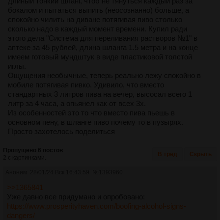
длиный тонкий шланг, чтоб не тянуться каждый раз за
бокалом и пытаться выпить (неосознанно) больше, а
спокойно чилить на диване потягивая пиво столько
сколько надо в каждый момент времени. Купил ради
этого дела "Система для переливания растворов №1" в
аптеке за 45 рублей, длина шланга 1.5 метра и на конце
имеем готовый мундштук в виде пластиковой толстой
иглы.
Ощущения необычные, теперь реально лежу спокойно в
мобиле потягивая пивко. Удивило, что вместо
стандартных 3 литров пива на вечер, высосал всего 1
литр за 4 часа, а опьянел как от всех 3х.
Из особенностей это то что вместо пива пьешь в
основном пену, в шланге пиво почему то в пузырях.
Просто захотелось поделиться
Пропущено 6 постов
В тред
Скрыть
2 с картинками.
Аноним
28/01/24 Вск 16:43:59
№
1393960
>>1365841
Уже давно все придумано и опробовано:
https://www.prosperityhaven.com/boofing-alcohol-signs-
dangers/