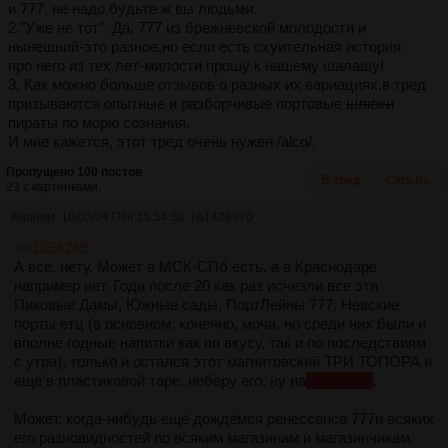
и 777, не надо,будьте ж вы людьми.
2."Уже не тот". Да, 777 из брежневской молодости и
нынешний-это разное,но если есть охуительная история
про него из тех лет-милости прошу к нашему шалашу!
3. Как можно больше отзывов о разных их вариациях,в тред
призываются опытные и разборчивые портовые
шлюхи
пираты по морю сознания.
И мне кажется, этот тред очень нужен /alco/.
Пропущено 100 постов
В тред
Скрыть
23 с картинками.
Аноним
10/05/24 Птн 15:54:30
№
1428870
>>1354249
А всё, нету. Может в МСК-СПб есть, а в Краснодаре
например нет. Года после 20 как раз исчезли все эти
Пиковые Дамы, Южные сады, ПортЛейны 777, Невские
порты етц (в основном, конечно, моча, но среди них были и
вполне годные напитки как по вкусу, так и по последствиям
с утра), только и остался этот магнитовский ТРИ ТОПОРА и
ещё в пластиковой таре, неберу его, ну на
фунфырь
.
Может, когда-нибудь ещё дождёмся ренессанса 777и всяких
его разновидностей по всяким магазинам и магазинчикам.