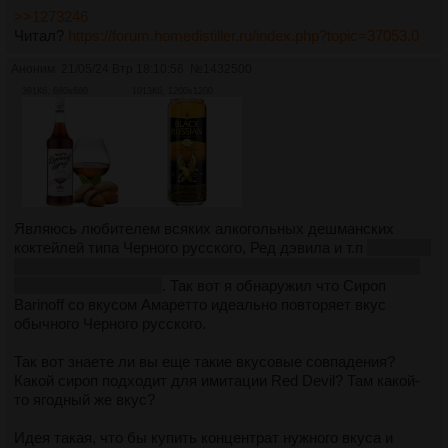
>>1273246
Читал?
https://forum.homedistiller.ru/index.php?topic=37053.0
Аноним
21/05/24 Втр 18:10:56
№
1432500
391Кб, 680x680
1013Кб, 1200x1200
Являюсь любителем всяких алкогольных дешманских
коктейлей типа Черного русского, Ред дэвила и т.п
на самом
деле друг такой есть и придумал ему такой подарок на др,
но вы же не поверите
. Так вот я обнаружил что Сироп
Barinoff со вкусом Амаретто идеально повторяет вкус
обычного Черного русского.
Так вот знаете ли вы еще такие вкусовые совпадения?
Какой сироп подходит для имитации Red Devil? Там какой-
то ягодный же вкус?
Идея такая, что бы купить концентрат нужного вкуса и