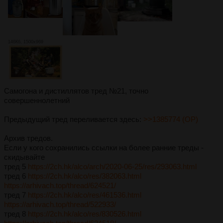
146Кб, 1500x969
Самогона и дистиллятов тред №21, точно
совершеннолетний
Предыдущий тред переливается здесь:
>>1385774 (OP)
Архив тредов.
Если у кого сохранились ссылки на более ранние треды -
скидывайте
тред 5
https://2ch.hk/alco/arch/2020-06-25/res/293063.html
тред 6
https://2ch.hk/alco/res/382063.html
https://arhivach.top/thread/624521/
тред 7
https://2ch.hk/alco/res/461536.html
https://arhivach.top/thread/522933/
тред 8
https://2ch.hk/alco/res/830526.html