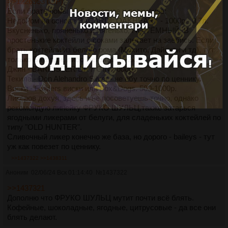
>>1226953 (OP)
Если брать ромы по бюджетнее и повкуснее:
НедоРом на основе BACARDI: OAKHEART - 1000р - 0,7л.
Вкусненько, пряненько и мягенько, НО ТЁМНЫЙ. В
простенькие коктейли с соками залетает на заебись. Если
брать коктейли из белого рома (Мохито, Дайкири и тд), тут
только Бакарди, либо Негрита - +-2к.
Джин - BARRISTER DRY GIN - 600р
Текила - Don Alehandro Silver - не ебу точно по ценнику.
Виски - Fowlers виски или Fox&Dogs. 500-1000р.
Ликёров дохуя, здесь и не посоветуешь точно, однако
рекомендую линейку ФРУКО ШУЛЬЦ,также затарься
ягодными ликерами от белуги, для сладеньких коктейлей по
типу "OLD HUNTER".
Сливочный ликер конечно же база, но дорого - baileys - тут
уж как повезет по ценнику.
>>1437322
>>1438311
Аноним
02/06/24 Вск 01:14:40
№
1437322
>>1437321
Дополню что ФРУКО ШУЛЬЦ мутит почти всё блять.
Кофейные, шоколадные, ягодные, цитрусовые - да все они
блять делают.