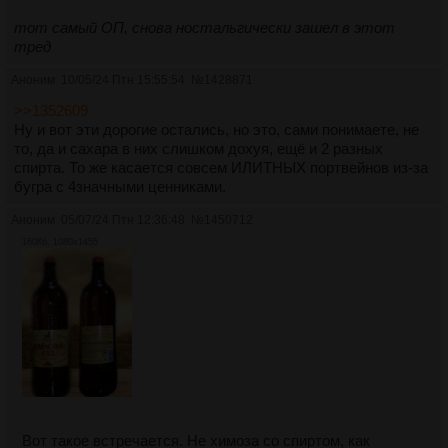
тот самый ОП, снова ностальгически зашел в этот
тред
Аноним
10/05/24 Птн 15:55:54
№
1428871
>>1352609
Ну и вот эти дорогие остались, но это, сами понимаете, не
то, да и сахара в них слишком дохуя, ещё и 2 разных
спирта. То же касается совсем ИЛИТНЫХ портвейнов из-за
бугра с 4значными ценниками.
Аноним
05/07/24 Птн 12:36:48
№
1450712
160Кб, 1080x1455
Вот такое встречается. Не химоза со спиртом, как