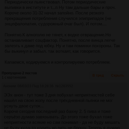
Периодически пьянствовал. Потом периодические
выпивки в институте и т...п Ну там дальше бары и проч.
Короче около 31-32 начал запойно. После резкого
прекращения потребления случился эпиприпадок (не
энцефалопатия, судорожный очаг был). И потом....
Понятно.К алкоголю не тянет, к водке отвращение.Но
останавливает соцфактор. Понятно, после винца легче
залезть к даме под юбку. Ну и там поминки похороны. Так
бы выкинул и забыл. так воткаят, как говорится.
Капаемся, кодируемся и контролируемо потребляем.
Пропущено 2 постов
В тред
Скрыть
1 с картинками.
Аноним
06/03/23 Пнд 18:28:36
№
1283552
ЭЭх анон - тут тоже 3 дня побухал неприятностей себе
нашёл на свою жопу после трёхдневной пьянки не мог
уснуть двое суток...
Короче сегодня последний раз бахну 2. 5 пива и тоже
серъёзо думаю завязывать. До этого тоже бухал тоже
неприятности всякие но сам понимал - да не буду мешать
не буду куда-то ходить но пить не брошу. Теперь я думаю