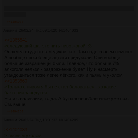
Только с пивом я бы не стал баловаться - хз какие бактерии
заведутся
>>1404033
Аноним
26/02/24 Пнд 09:14:20
№
1404033
>>1365841
>следующий шаг это пить пиво жопой. :3
Опохмел студентов-медиков, кек. Там надо совсем немного.
А вообще способ ещё ацтеки придумали. Они вообще
большие извращенцы были. Главное, что больше 7%
алкоголя нельзя - раздражение будет. Ну и насмерть
угандошиться тоже легче лёгкого, как и пьяным уколом.
>>1393960
>Только с пивом я бы не стал баловаться - хз какие
бактерии заведутся
Если с наливайки, то да. А бутылочное/баночное уже пох.
См. выше.
>>1404209
Аноним
26/02/24 Пнд 18:01:33
№
1404209
>>1404033
> пьяным уколом.