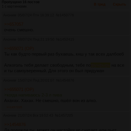
Пропущено 16 постов
В тред
Скрыть
1 с картинками.
Аноним
05/07/24 Птн 16:39:12
№
1450776
>>657057
очень смешно.
Аноним
08/07/24 Пнд 21:19:50
№
1452415
>>655071 (OP)
Ты как будто первый раз бухаешь, кнш у так всех далбоеб
Алкоголь тебя делает свободным, тебе по
фунфырь
на все
и ты самоуверенный. Для этого он был придуман
Аноним
15/07/24 Пнд 20:01:07
№
1454876
>>655071 (OP)
>когда напиваюсь 2-3 л пива
Ахахах. Хахах. Не смешно, пшёл вон из алко.
>>1457205
Аноним
21/07/24 Вск 19:52:43
№
1457205
>>1454876
Да подожди ты, может он настойки не считает, или пьет