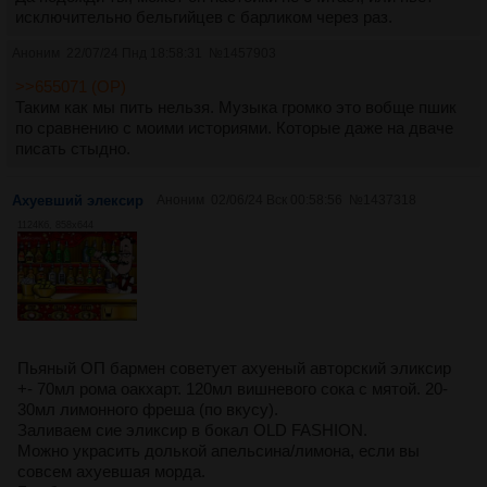
исключительно бельгийцев с барликом через раз.
Аноним
22/07/24 Пнд 18:58:31
№
1457903
>>655071 (OP)
Таким как мы пить нельзя. Музыка громко это вобще пшик
по сравнению с моими историями. Которые даже на дваче
писать стыдно.
Ахуевший элексир
Аноним
02/06/24 Вск 00:58:56
№
1437318
1124Кб, 858x644
Пьяный ОП бармен советует ахуеный авторский эликсир
+- 70мл рома оакхарт. 120мл вишневого сока с мятой. 20-
30мл лимонного фреша (по вкусу).
Заливаем сие эликсир в бокал OLD FASHION.
Можно украсить долькой апельсина/лимона, если вы
совсем ахуевшая морда.