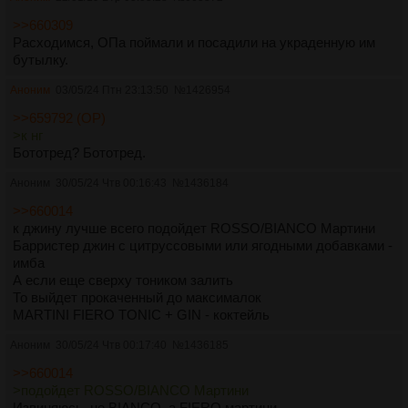
>>660309
Расходимся, ОПа поймали и посадили на украденную им
бутылку.
Аноним
03/05/24 Птн 23:13:50
№
1426954
>>659792 (OP)
>к нг
Бототред? Бототред.
Аноним
30/05/24 Чтв 00:16:43
№
1436184
>>660014
к джину лучше всего подойдет ROSSO/BIANCO Мартини
Барристер джин с цитруссовыми или ягодными добавками -
имба
А если еще сверху тоником залить
То выйдет прокаченный до максималок
MARTINI FIERO TONIC + GIN - коктейль
Аноним
30/05/24 Чтв 00:17:40
№
1436185
>>660014
>подойдет ROSSO/BIANCO Мартини
Извиняюсь, не BIANCO, а FIERO мартини