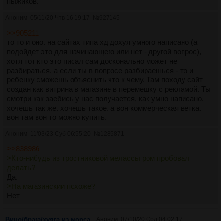
пыжиков.
Аноним
05/11/20 Чтв 16:19:17
№
927145
>>905211
то то и оно. на сайтах типа хд дохуя умного написано (а
подойдет это для начинающего или нет - другой вопрос),
хотя тот кто это писал сам досконально может не
разбираться. а если ты в вопросе разбираешься - то и
ребенку сможешь объяснить что к чему. Там походу сайт
создан как витрина в магазине в перемешку с рекламой. Ты
смотри как заебись у нас получается, как умно написано.
хочешь так же, хочешь такое, а вон коммерческая ветка,
вон там вон то можно купить.
Аноним
11/03/23 Суб 06:55:20
№
1285871
>>838986
>Кто-нибудь из тростниковой мелассы ром пробовал
делать?
Да.
>На магазинский похоже?
Нет
Вино/брага/хуяга из морса
Аноним
07/10/20 Срд 04:02:17