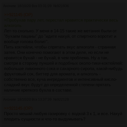
Аноним
18/10/20 Вск 03:31:09
№
921936
>>921145 (OP)
>Пробухав пару лет, перестал нравится практически весь
алкоголь
Лет-то сколько. У меня в 14-15 такие же метания были от
"бухаем пацаны" до "идите нахуй, от спиртного воротит и
вообще голова болит".
Пить коктейли, чтобы спрятать вкус алкоголя - странная
затея. Они конечно помогают в этом деле, но если не
нравится бухай - не бухай, в чем проблема. Ну а так,
смотри в сторону пуншей и подобных около-тики-коктейлей:
побольше лимонного сока и сахарного сиропа, какой-нибудь
фруктовый сок, биттер для аромата, и алкоголь -
собственно все, куча ингредиентов и интенсивный кисло-
сладкий вкус будут до определенной степени прятать
наличие крепкого бухла в составе.
Аноним
18/10/20 Вск 13:37:39
№
922128
>>921145 (OP)
Просто мешай любую газировку с водкой 3 к 1, и все. Нахуй
плодить сущности и что-то выдумывать?