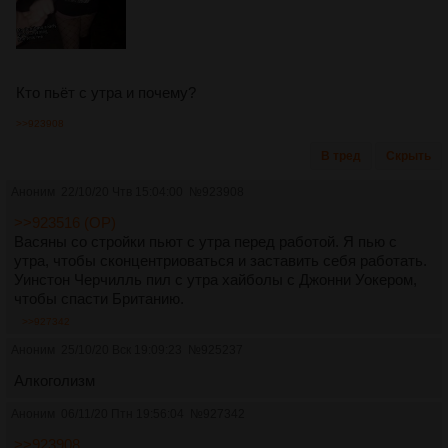
Кто пьёт с утра и почему?
>>923908
В тред
Скрыть
Аноним
22/10/20 Чтв 15:04:00
№
923908
>>923516 (OP)
Васяны со стройки пьют с утра перед работой. Я пью с
утра, чтобы сконцентриоваться и заставить себя работать.
Уинстон Черчилль пил с утра хайболы с Джонни Уокером,
чтобы спасти Британию.
>>927342
Аноним
25/10/20 Вск 19:09:23
№
925237
Алкоголизм
Аноним
06/11/20 Птн 19:56:04
№
927342
>>923908