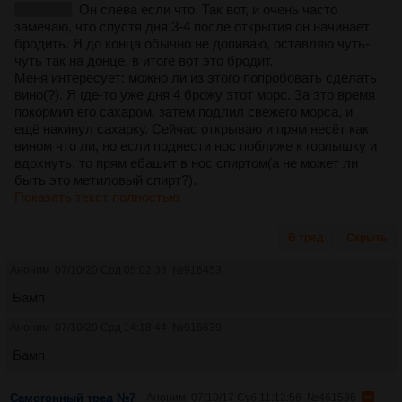
прафды!!
. Он слева если что. Так вот, и очень часто
замечаю, что спустя дня 3-4 после открытия он начинает
бродить. Я до конца обычно не допиваю, оставляю чуть-
чуть так на донце, в итоге вот это бродит.
Меня интересует: можно ли из этого попробовать сделать
вино(?). Я где-то уже дня 4 брожу этот морс. За это время
покормил его сахаром, затем подлил свежего морса, и
ещё накинул сахарку. Сейчас открываю и прям несёт как
вином что ли, но если поднести нос поближе к горлышку и
вдохнуть, то прям ебашит в нос спиртом(а не может ли
быть это метиловый спирт?).
Показать текст полностью
В тред
Скрыть
Аноним
07/10/20 Срд 05:02:38
№
916453
Бамп
Аноним
07/10/20 Срд 14:18:44
№
916639
Бамп
Самогонный тред №7
Аноним
07/10/17 Суб 11:12:56
№
461536