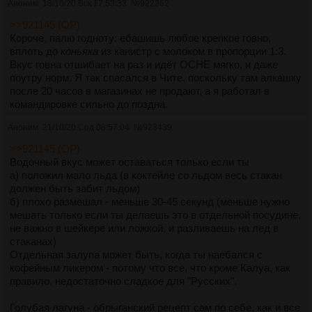
Аноним
18/10/20 Вск 17:53:33
№
922262
>>921145 (OP)
Короче, палю годноту: ебашишь любое крепкое говно,
вплоть до
коньяка
из канистр с молоком в пропорции 1:3.
Вкус говна отшибает на раз и идёт ОСНЕ мягко, и даже
поутру норм. Я так спасался в Чите, поскольку там алкашку
после 20 часов в магазинах не продают, а я работал в
командировке сильно до поздна.
Аноним
21/10/20 Срд 08:57:04
№
923439
>>921145 (OP)
Водочный вкус может оставаться только если ты
а) положил мало льда (в коктейле со льдом весь стакан
должен быть забит льдом)
б) плохо размешал - меньше 30-45 секунд (меньше нужно
мешать только если ты делаешь это в отдельной посудине,
не важно в шейкере или ложкой, и разливаешь на лед в
стаканах)
Отдельная залупа может быть, когда ты наебался с
кофейным ликером - потому что все, что кроме Калуа, как
правило, недостаточно сладкое для "Русских".
Голубая лагуна - обрыганский рецепт сам по себе, как и все