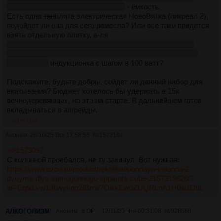
brozheniya-na-30-litrov-2786485860/
- ёмкость.
Есть одна
тян
плита электрическая НовоВятка (пикреал 2),
подойдет ли она для сего ремесла? Или все таки придется
взять отдельную плитку, а-ля
https://www.ozon.ru/product/plita-dlya-samogonovareniya-
bezimpulsnaya-2000-vt-dobrus-induktsionnaya-nastolnaya-
2081842651/
индукционка с шагом в 100 ватт?
Подскажите, будьте добры, сойдет ли данный набор для
вкатывания? Бюджет хотелось бы удержать в 15к
вечнодеревянных, но это на старте. В дальнейшем готов
вкладываться в апгрейды.
>>1573104
Аноним
26/10/25 Вск 17:58:55
№
1573104
>>1573097
С колонной проебался, не ту закинул. Вот нужная:
https://www.ozon.ru/product/rektifikatsionnaya-kolonna-2-
dyuyma-dlya-samogonnogo-apparata-cube-2157319626/?
at=EqtkLvw1Jhwyvqg2IBrrw7OikkEwoZUQRLnA1H0w1D9L
АЛКОГОЛИЗМ
Аноним
# OP
12/11/20 Чтв 00:31:08
№
928669