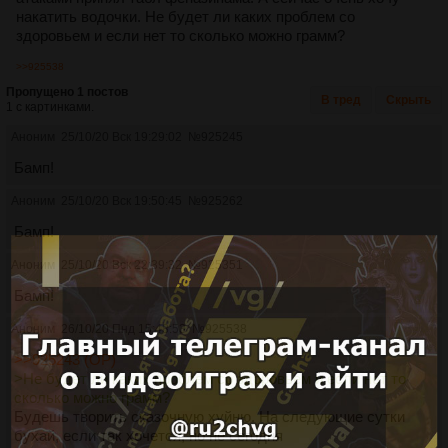
накатить водочки. Не будет ли каких проблем со
здоровьем и если нет то сколько можно грамм?
>>925538
Пропущено 1 постов
В тред
Скрыть
1 с картинками.
Аноним
25/10/20 Вск 19:29:02
№
925245
Бамп!
Аноним
25/10/20 Вск 19:50:45
№
925262
Бамп!
Аноним
25/10/20 Вск 22:39:32
№
925351
Бамп!
Аноним
26/10/20 Пнд 15:48:53
№
925538
>>925243 (OP)
>Не будет ли каких проблем со здоровьем и если нет то
сколько можно грамм?
Будешь творить сказочную хуйню. На следующие сутки
бухай, если так хочется, но не сегодня