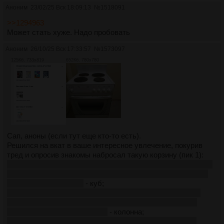
Аноним
23/02/25 Вск 18:09:13
№
1518091
>>1294963
Может стать хуже. Надо пробовать
Аноним
26/10/25 Вск 17:33:57
№
1573097
125Кб, 733x819
652Кб, 780x780
Сап, аноны (если тут еще кто-то есть).
Решился на вкат в ваше интересное увлечение, покурив
тред и опросив знакомы набросал такую корзину (пик 1):
https://www.ozon.ru/product/kub-narodnyy-dlya-samogonnogo-
apparata-20-litrov-klamp-2-dyuyma-aisi-304-peregonnyy-kub-
dlya-vseh-1218365309/
- куб;
https://www.ozon.ru/product/rektifikatsionnaya-kolonna-1-5-
dyuyma-dlya-samogonnogo-apparata-brazhnaya-kolonna-
dobrus-tsarga-50-1305479578/
- колонна;
https://www.ozon.ru/product/uluchshennyy-komplekt-dlya-