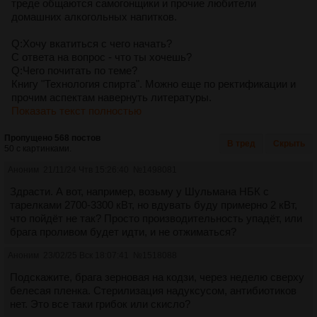
треде общаются самогонщики и прочие любители
домашних алкогольных напитков.
Q:Хочу вкатиться с чего начать?
С ответа на вопрос - что ты хочешь?
Q:Чего почитать по теме?
Книгу "Технология спирта". Можно еще по ректификации и
прочим аспектам навернуть литературы.
Показать текст полностью
Пропущено 568 постов
В тред
Скрыть
50 с картинками.
Аноним
21/11/24 Чтв 15:26:40
№
1498081
Здрасти. А вот, например, возьму у Шульмана НБК с
тарелками 2700-3300 кВт, но вдувать буду примерно 2 кВт,
что пойдёт не так? Просто производительность упадёт, или
брага проливом будет идти, и не отжиматься?
Аноним
23/02/25 Вск 18:07:41
№
1518088
Подскажите, брага зерновая на кодзи, через неделю сверху
белесая пленка. Стерилизация надуксусом, антибиотиков
нет. Это все таки грибок или скисло?