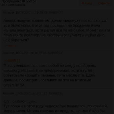
Пропущено 630 постов
В тред
Скрыть
46 с картинками.
Аноним
15/07/20 Срд 15:25:43
№
889577
Аноны, выручите советом: делал медовуху несколько раз,
всё было норм, в этот раз поставил на брожение и она
начала пениться, хотя делал всё то же самое. Может ли эта
пена как то повлиять на итоговый результат и нужно ли с
ней бороться?
>>889751
Аноним
16/07/20 Чтв 14:09:34
№
889751
>>889577
Пена уменьшилась сама собой на следующий день,
никаких действий я не предпринимал, хотя в гугле
советовали крошить печенье, лить масло итп. Едем
дальше, посмотрим, повлияет ли это на итоговые
результаты.
Аноним
26/08/20 Срд 17:31:21
№
902321
Сап, самогонщики!
Тут яблоки в этом году неплохо так появились, по крайней
мере у меня. Можно конечно их продать, но мне было бы