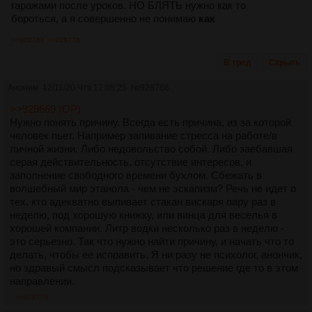
гаражами после уроков. НО БЛЯТЬ нужно как то
бороться, а я совершенно не понимаю
как
>>928766
>>928776
В тред
Скрыть
Аноним
12/11/20 Чтв 17:05:25
№
928766
>>928669 (OP)
Нужно понять причину. Всегда есть причина, из за которой
человек пьет. Например запивание стресса на работе/в
личной жизни. Либо недовольство собой. Либо заебавшая
серая действительность, отсутствие интересов, и
заполнение свободного времени бухлом. Сбежать в
волшебный мир этанола - чем не эскапизм? Речь не идет о
тех, кто адекватно выпивает стакан вискаря пару раз в
неделю, под хорошую книжку, или винца для веселья в
хорошей компании. Литр водки несколько раз в неделю -
это серьезно. Так что нужно найти причину, и начать что то
делать, чтобы ее исправить. Я ни разу не психолог, анончик,
но здравый смысл подсказывает что решение где то в этом
направлении.
>>928776