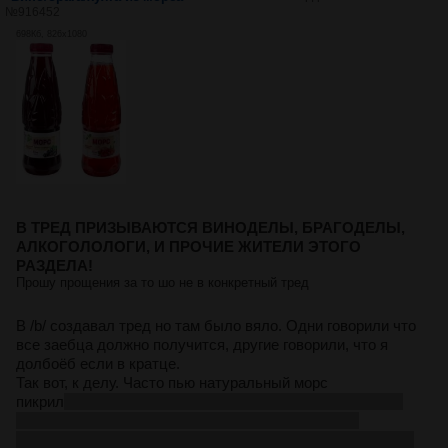
№
916452
698Кб, 826x1080
В ТРЕД ПРИЗЫВАЮТСЯ ВИНОДЕЛЫ, БРАГОДЕЛЫ,
АЛКОГОЛОЛОГИ, И ПРОЧИЕ ЖИТЕЛИ ЭТОГО
РАЗДЕЛА!
Прошу прощения за то шо не в конкретный тред
В /b/ создавал тред но там было вяло. Одни говорили что
все заебца должно получится, другие говорили, что я
долбоёб если в кратце.
Так вот, к делу. Часто пью натуральный морс
пикрил
инб
:оннинатуральный!!!
на самом-то деле вполне
натуральный, на большую часть состоит из сока,
остальное усилители и сахар
аряя на упакофках нипишут