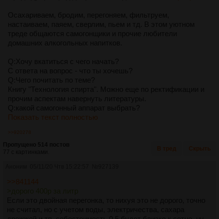
Осахариваем, бродим, перегоняем, фильтруем,
настаиваем, паяем, сверлим, пьем и тд. В этом уютном
треде общаются самогонщики и прочие любители
домашних алкогольных напитков.
Q:Хочу вкатиться с чего начать?
С ответа на вопрос - что ты хочешь?
Q:Чего почитать по теме?
Книгу "Технология спирта". Можно еще по ректификации и
прочим аспектам навернуть литературы.
Q:какой самогонный аппарат выбрать?
Показать текст полностью
>>920278
Пропущено 514 постов
В тред
Скрыть
77 с картинками.
Аноним
05/11/20 Чтв 15:22:57
№
927139
>>841144
>дорого 400р за литр
Если это двойная перегонка, то нихуя это не дорого, точно
не считал, но с учетом воды, электричества, сахара
дрожжей и тп, себестоимость 0,5 будет близко к сотне, ну