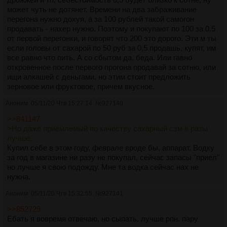
может чуть не дотянет. Времени на два забраживание
перегона нужно дохуя, а за 100 рублей такой самогон
продавать - нахер нужно. Поэтому и покупают по 100 за 0.5
от первой перегонки, и говорят что 200 это дорого. Эти м ты
если головы от сахарой по 50 руб за 0,5 продашь, купят, им
все равно что пить. А со сбытом да, беда. Или гавно
откровенное после первого прогона продавай за сотню, или
ищи алкашей с деньгами, но этим стоит предложить
зерновое или фруктовое, причем вкусное.
Аноним
05/11/20 Чтв 15:27:14
№
927140
>>841147
>Но даже приемлемый по качеству сахарный сэм в разы
лучше.
Купил себе в этом году, феврале вроде бы, аппарат. Водку
за год в магазине ни разу не покупал, сейчас запасы "приел"
но лучше я свою подожду. Мне та водка сейчас нах не
нужна.
Аноним
05/11/20 Чтв 15:32:55
№
927141
>>852729
Ебать я вовремя отвечаю, но сыпать. лучше рпн. пару