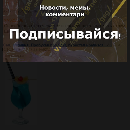
>>925738
Аноним
26/10/20 Пнд 23:21:31
№
925738
>>925538
Спасибо анон, но вчера мне и так пришлось смотреть стрим
Евгения Николаевича по сухому :(
Сап, алкашня. Пробухав пару лет, перестал нравится
Аноним
16/10/20 Птн 19:57:28
№
921145
103Кб, 232x488