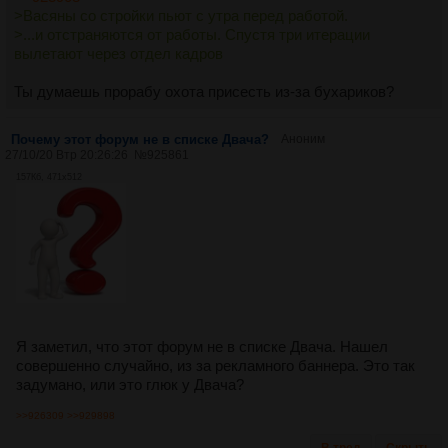
>Васяны со стройки пьют с утра перед работой.
>...и отстраняются от работы. Спустя три итерации
вылетают через отдел кадров
Ты думаешь прорабу охота присесть из-за бухариков?
Почему этот форум не в списке Двача?
Аноним
27/10/20 Втр 20:26:26
№
925861
157Кб, 471x512
Я заметил, что этот форум не в списке Двача. Нашел
совершенно случайно, из за рекламного баннера. Это так
задумано, или это глюк у Двача?
>>926309
>>929898
В тред
Скрыть