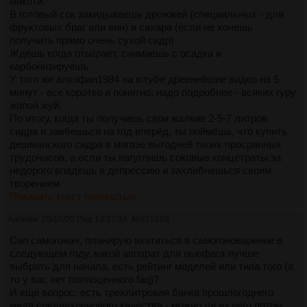
мякоти.
В готовый сок закидываешь дрожжей (специальных - для
фруктовых браг или вин) и сахара (если не хочешь
получить прямо очень сухой сидр)
Ждёшь когда отыграет, снимаешь с осадка и
карбонизируешь.
У того же алкофан1984 на ютубе древнейшие видео на 5
минут - все коротко и понятно, надо подробнее - всяких гуру
жопой жуй.
По итогу, когда ты получишь свои жалкие 2-5-7 литров
сидра и заебешься на год вперёд, ты поймёшь, что купить
дешманского сидра в магазе выгодней твоих просранных
трудочасов, а если ты нагуглишь соковые концетраты за
недорого впадешь в депрессию и захлебнешься своим
творением
Показать текст полностью
Аноним
05/10/20 Пнд 13:17:34
№
915559
Сап самогонач, планирую вкатиться в самогоноварение в
следующем году, какой аппарат для ньюфага лучше
выбрать для начала, есть рейтинг моделей или типа того (а
то у вас нет полноценного faq)?
И еще вопрос: есть трехлитровая банка прошлогоднего
меда среднехренового качества - можно ли из него потом