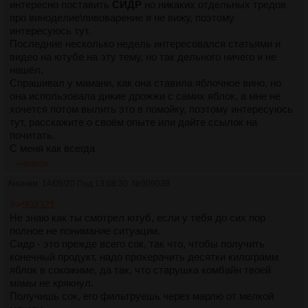
интересно поставить
СИДР
но никаких отдельных тредов
про виноделие\пивоварение я не вижу, поэтому
интересуюсь тут.
Последние несколько недель интересовался статьями и
видео на ютубе на эту тему, но так дельного ничего и не
нашёл.
Спрашивал у мамани, как она ставила яблочное вино, но
она использовала дикие дрожжи с самих яблок, а мне не
хочется потом вылить это в помойку, поэтому интересуюсь
тут, расскажите о своём опыте или дайте ссылок на
почитать.
С меня как всегда
>>909039
Аноним
14/09/20 Пнд 13:08:30
№
909039
>>902321
Не знаю как ты смотрел ютуб, если у тебя до сих пор
полное не понимание ситуации.
Сидр - это прежде всего сок, так что, чтобы получить
конечный продукт, надо прохерачить десятки килограмм
яблок в сокожиме, да так, что старушка комбайн твоей
мамы не крякнул.
Получишь сок, его фильтруешь через марлю от мелкой