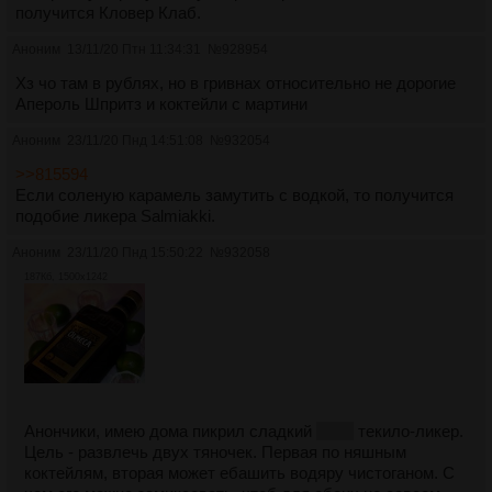
получится Кловер Клаб.
Аноним
13/11/20 Птн 11:34:31
№
928954
Хз чо там в рублях, но в гривнах относительно не дорогие
Апероль Шпритз и коктейли с мартини
Аноним
23/11/20 Пнд 14:51:08
№
932054
>>815594
Если соленую карамель замутить с водкой, то получится
подобие ликера Salmiakki.
Аноним
23/11/20 Пнд 15:50:22
№
932058
187Кб, 1500x1242
Анончики, имею дома пикрил сладкий
хлеб
текило-ликер.
Цель - развлечь двух тяночек. Первая по няшным
коктейлям, вторая может ебашить водяру чистоганом. С