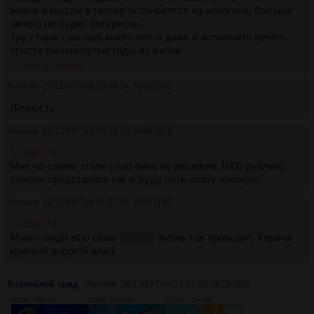
жизни и мысли в голове остановятся на алкоголе, больше
ничего не будет интересно.
Тру стори, сам пью много лет, а даже и вспомнить нечего,
просто вычеркнутые годы из жизни
>>941019
>>941193
Аноним
23/11/20 Пнд 23:24:54
№
932192
Личность.
Аноним
12/12/20 Суб 00:12:18
№
941019
>>932174
Мне на своем этапе (пью вина не дешевле 1000 рублей),
тяжело представить как я буду пить охоту крепкую.
Аноним
12/12/20 Суб 05:27:42
№
941193
>>932174
Много люди всю свою
долгую
жизнь так проводят. Херача
крепкий дорогой алко.
Коктейлей тред
Аноним
08/11/19 Птн 12:37:20
№
792952
493Кб, 660x512
634Кб, 519x778
527Кб, 710x550