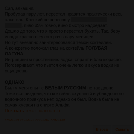
Сап, алкашня.
Пробухав пару лет, перестал нравится практически весь
алкоголь. Крепкий не переношу
чаще всего лезет
обратно
, пиво 99% говно, вино быстро надоедает.
Дошло до того, что я просто перестал бухать. Так, беру
иногда красного сухого раз в пару месяцев.
Но тут внезапно заинтересовался темой коктейлей.
А конкретно положил глаз на коктейль
ГОЛУБАЯ
ЛАГУНА
.
Ингридиенты простейшие: водка, спрайт и блю кюрасао.
Поговаривают, что пьется очень легко и вкуса водки не
ощущаешь.
ОДНАКО
Был у меня опыт с
БЕЛЫМ РУССКИМ
не так давно.
Тоже все пиздели, что коктейль охуенный и ублюдочного
водочного привкуса нет, однако он был. Водка была не
самая хуевая на спирте Альфа.
Показать текст полностью
>>921936
>>922128
>>922262
>>923439
В тред
Скрыть