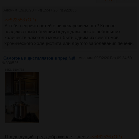
Аноним
19/10/20 Пнд 15:47:26
№
922835
>>922558 (OP)
У тебя неприятностей с пищеварением нет? Короче:
неадекватный ебейший бодун даже после небольших
количеств алкоголя может быть одним из симптомов
хронического холецистита или другого заболевания печени.
Самогона и дистиллятов в тред №8
Аноним
09/02/20 Вск 09:34:59
№
830526
65Кб, 510x768
Предыдущий тред дображивает здесь:
>>461536 (OP)