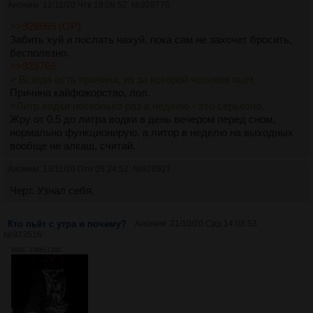
Аноним
12/11/20 Чтв 18:09:52
№
928776
>>928669 (OP)
Забить хуй и послать нахуй, пока сам не захочет бросить,
бесполезно.
>>928766
> Всегда есть причина, из за которой человек пьет.
Причина кайфожорство, лол.
>Литр водки несколько раз в неделю - это серьезно.
Жру от 0.5 до литра водки в день вечером перед сном,
нормально функционирую, а литор в неделю на выходных
вообще не алкаш, считай.
Аноним
13/11/20 Птн 05:24:52
№
928927
Черт. Узнал себя.
Кто пьёт с утра и почему?
Аноним
21/10/20 Срд 14:08:53
№
923516
98Кб, 1066x1280