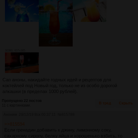
303Кб, 637x385
Сап аноны, накидайте годных идей и рецептов для
коктейлей под Новый год, только не из особо дорогой
алкашки (в пределах 1000 рублей).
Пропущено 22 постов
В тред
Скрыть
11 с картинками.
Аноним
29/12/19 Вск 00:37:11
№
815788
>>815594
Если гренадин добавить к джину, лимонному соку,
сахарному сиропу, белку яйца и хорошенько взбить, то