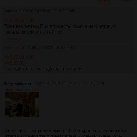
Аноним
31/10/20 Суб 08:45:20
№
926309
>>925861 (OP)
Тоже непонятно. При этом есть ссылка на гурятину с
расчлененкой, а на этот нет
>>929898
Аноним
15/11/20 Вск 10:42:01
№
929898
>>925861 (OP)
>>926309
Потому что это юзердоска, ньюфани
Хочу накатить
Аноним
25/10/20 Вск 19:26:23
№
925243
3460Кб, 2048x1536
Анончики, такая проблема: в 15:00 борясь с паническими
атаками принял табл феназипама. А сейчас очень хочу