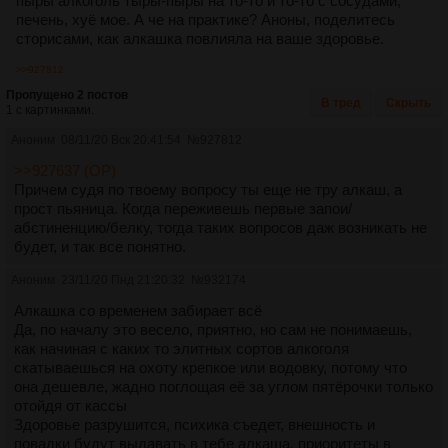
пыры алкоголь тыры-пыры на то-то и то-то с сосудами,
печень, хуё мое. А че на практике? Аноны, поделитесь
сторисами, как алкашка повлияла на ваше здоровье.
>>927812
Пропущено 2 постов
В тред
Скрыть
1 с картинками.
Аноним
08/11/20 Вск 20:41:54
№
927812
>>927637 (OP)
Причем судя по твоему вопросу ты еще не тру алкаш, а
прост пьяница. Когда переживешь первые запои/
абстиненцию/белку, тогда таких вопросов даж возникать не
будет, и так все понятно.
Аноним
23/11/20 Пнд 21:20:32
№
932174
Алкашка со временем забирает всё
Да, по началу это весело, приятно, но сам не понимаешь,
как начиная с каких то элитных сортов алкоголя
скатываешься на охоту крепкое или водовку, потому что
она дешевле, жадно поглощая её за углом пятёрочки только
отойдя от кассы
Здоровье разрушится, психика съедет, внешность и
повадки будут выдавать в тебе алкаша, приоритеты в