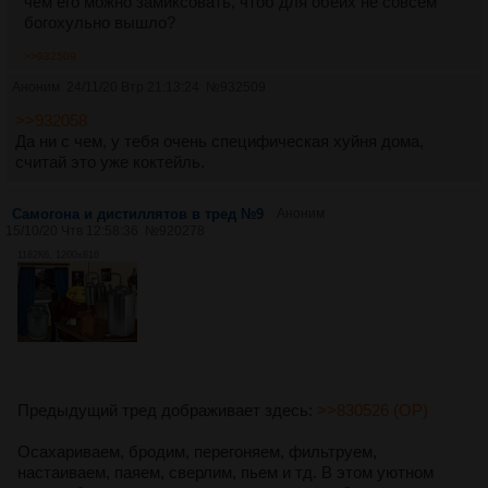
чем его можно замиксовать, чтоб для обеих не совсем
богохульно вышло?
>>932509
Аноним
24/11/20 Втр 21:13:24
№
932509
>>932058
Да ни с чем, у тебя очень специфическая хуйня дома,
считай это уже коктейль.
Самогона и дистиллятов в тред №9
Аноним
15/10/20 Чтв 12:58:36
№
920278
1182Кб, 1200x816
Предыдущий тред дображивает здесь:
>>830526 (OP)
Осахариваем, бродим, перегоняем, фильтруем,
настаиваем, паяем, сверлим, пьем и тд. В этом уютном