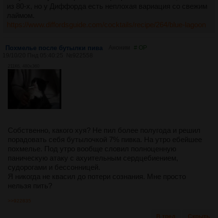
из 80-х, но у Диффорда есть неплохая вариация со свежим
лаймом.
https://www.diffordsguide.com/cocktails/recipe/264/blue-lagoon
Похмелье после бутылки пива
Аноним
# OP
19/10/20 Пнд 05:40:25
№
922558
211Кб, 480x360
Собственно, какого хуя? Не пил более полугода и решил
порадовать себя бутылочкой 7% пивка. На утро ебейшее
похмелье. Под утро вообще словил полноценную
паническую атаку с ахуительным сердцебиением,
судорогами и бессонницей.
Я никогда не квасил до потери сознания. Мне просто
нельзя пить?
>>922835
В тред
Скрыть