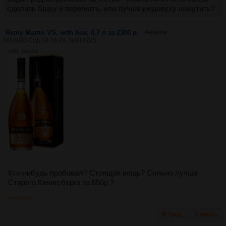
сделать брагу и перегнать, или лучше медовуху намутить?
Remy Martin VS, with box, 0.7 л за 2300 р.
Аноним
30/09/20 Срд 18:16:26
№
914225
24Кб, 180x311
Кто-нибудь пробовал? Стоящая вещь? Сильно лучше
Старого Кенигсберга за 650р.?
>>915347
В тред
Скрыть