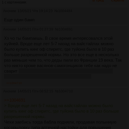
В тред
Скрыть
1 с картинками.
Аноним
13/05/21 Чтв 19:14:23
№
1004484
Еще один бамп
Аноним
14/05/21 Птн 01:27:39
№
1004691
Хз чо ты бампаешь. В свое время интересовался этой
хуйней. Вроде еще лет 5-7 назад на вайстайлах можно
было купить кинг оф спиритс, где туйона было в 10 раз
больше разрешенной нормы. Но это все еще в несколько
раз меньше чем то, что деды пили во Франции 19 века. Так
что никто кроме васянов-самогонщиков тебе как надо не
сварит
да и галюциногенность классической жидкости
вызывает большие вопросы на самом деле
>>1004710
Аноним
14/05/21 Птн 08:52:15
№
1004710
>>1004691
> Вроде еще лет 5-7 назад на вайстайлах можно было
купить кинг оф спиритс, где туйона было в 10 раз больше
разрешенной нормы.
Чехи заебись тогда бабла подняли, продавая полынную
косорыловку типа аптечной настойки для повышения