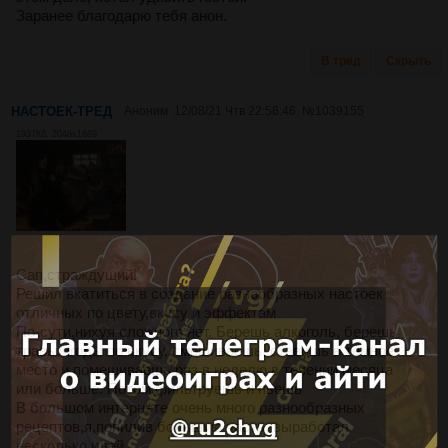
Заранее благодарю тебя анон.
В тред
Скрыть
НАСТОЕК-ТРЕД
Аноним
12/08/21 Чтв 22:56:46
№
1039155
1937Кб, 2048x1689
Сап,страждущий!
Решил вкатиться в создание разнообразных настоек
отличных по цвету,вкусу и эффектам
По-сути,нихуя сложного нет. Берешь алкоголь, берешь
травы/ягоды по вкусу, смешиваешь, ставишь в темное
место и помешиваешь раз в неделю в течении месяца
или больше. Потом фильтруешь и пьешь
В большом интернете очень много разнообразных
рецептов,я,попилив большую часть, выработал
несколько идей