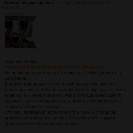
Новогодний алкосвинопак
Аноним
01/01/22 Суб 05:12:22
№
1082582
255Кб, 350x350
Жми на ссылку.
https://2ch.hk/makaba/stickers/show/JD5awYOo
На новой вкладке откроется стикерпак. Жми Добавить в
избранное.
В форме для ввода текста кликай на круглую иконку в
левом нижнем углу. Если в открывшемся окне пусто - жми
клавишу U и переоткрой его. Раз в полгода имеет смысл
нажимать на эту клавишу, т. к. в любом стикерпаке могут
появиться новые стикеры.
Стикеры пропадают, если почистить куки, и стикерпак
приходится добавлять заново. Поэтому имеет смысл
хранить отдельную ссылку на него.