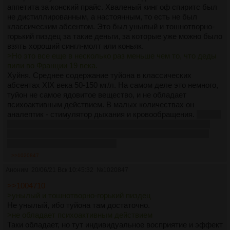
аппетита за конский прайс. Хваленый кинг оф спиритс был
не дистиллированным, а настоянным, то есть не был
классическим абсентом. Это был унылый и тошнотворно-
горький пиздец за такие деньги, за которые уже можно было
взять хороший сингл-молт или коньяк.
>Но это все еще в несколько раз меньше чем то, что деды
пили во Франции 19 века.
Хуйня. Среднее содержание туйона в классических
абсентах XIX века 50-150 мг/л. На самом деле это немного,
туйон не самое ядовитое вещество, и не обладает
психоактивным действием. В малых количествах он
аналептик - стимулятор дыхания и кровообращения.
Другое
дело, что некоторые рецепты старинных абсентов могли
быть и с соцветиями конопли, и даже с лауданумом, что
немного меняет ситуацию, кек.
>>1020847
Аноним
20/06/21 Вск 10:45:32
№
1020847
>>1004710
>унылый и тошнотворно-горький пиздец
Не унылый, ибо туйона там достаточно.
>не обладает психоактивным действием
Таки обладает, но тут индивидуальное восприятие и эффект