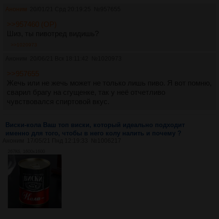
Аноним
20/01/21 Срд 20:19:25
№
957655
>>957460 (OP)
Шиз, ты пивотред видишь?
>>1020973
Аноним
20/06/21 Вск 18:11:42
№
1020973
>>957655
Жечь или не жечь может не только лишь пиво. Я вот помню,
сварил брагу на сгущенке, так у неё отчетливо
чувствовался спиртовой вкус.
Виски-кола Ваш топ виски, который идеально подходит
именно для того, чтобы в него колу налить и почему ?
Аноним
17/05/21 Пнд 12:19:33
№
1006217
267Кб, 1600x1600