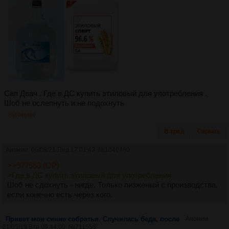
Сап Двач . Где в ДС купить этиловый для употребления .
Шоб не ослепнуть и не подохнуть
>>1046480
В тред
Скрыть
Аноним
06/09/21 Пнд 17:01:43
№
1046480
>>977563 (OP)
>Где в ДС купить этиловый для употребления
Шоб не сдохнуть - нигде. Только пизженый с производства,
если конечно есть через кого.
Привет мои синие собратья. Случилась беда, после
Аноним
21/05/19 Втр 09:44:00
№
711555