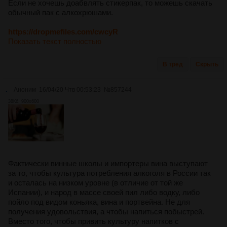
Если не хочешь доабвлять стикерпак, то можешь скачать
обычный пак с алкохрюшами.
https://dropmefiles.com/cwcyR
Показать текст полностью
В тред
Скрыть
.
Аноним
16/04/20 Чтв 00:53:23
№
857244
38Кб, 900x600
Фактически винные школы и импортеры вина выступают
за то, чтобы культура потребления алкоголя в России так
и осталась на низком уровне (в отличие от той же
Испании), и народ в массе своей пил либо водку, либо
пойло под видом коньяка, вина и портвейна. Не для
получения удовольствия, а чтобы напиться побыстрей.
Вместо того, чтобы привить культуру напитков с