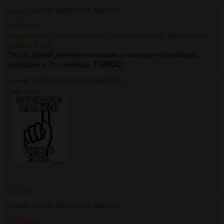
Аноним
31/05/20 Вск 18:21:05
№
872821
>>872809
>пидорашка делает попытку реверсирования, продолжая
думать о хуе
ОК да. Давай для разнообразия скажи еще что-нибудь,
пидорашка. По команде.
ГОЛОС!
Аноним
31/05/20 Вск 18:29:41
№
872823
23Кб, 280x350
>>872831
Аноним
31/05/20 Вск 18:55:39
№
872831
>>872823