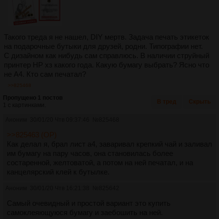
Такого треда я не нашел, DIY мертв. Задача печать этикеток
на подарочные бутыки для друзей, родни. Типографии нет.
С дизайном как нибудь сам справлюсь. В наличии струйный
принтер HP хз какого года. Какую бумагу выбрать? Ясно что
не А4. Кто сам печатал?
>>825468
Пропущено 1 постов
В тред
Скрыть
1 с картинками.
Аноним
30/01/20 Чтв 09:37:46
№
825468
>>825463 (OP)
Как делал я, брал лист а4, заваривал крепкий чай и заливал
им бумагу на пару часов, она становилась более
состаренной, желтоватой, а потом на ней печатал, и на
канцелярский клей к бутылке.
Аноним
30/01/20 Чтв 16:21:38
№
825642
Самый очевидный и простой вариант это купить
самоклеяющуюся бумагу и заебошить на ней.