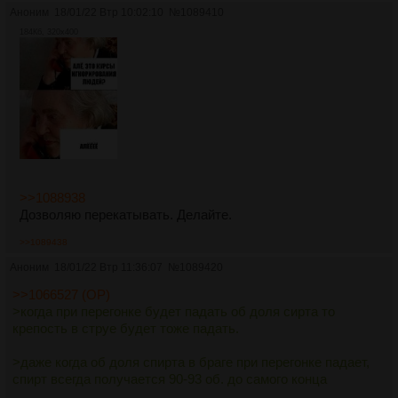
Аноним
18/01/22 Втр 10:02:10
№
1089410
184Кб, 320x400
>>1088938
Дозволяю перекатывать. Делайте.
>>1089438
Аноним
18/01/22 Втр 11:36:07
№
1089420
>>1066527 (OP)
>когда при перегонке будет падать об доля сирта то
крепость в струе будет тоже падать.
>даже когда об доля спирта в браге при перегонке падает,
спирт всегда получается 90-93 об. до самого конца