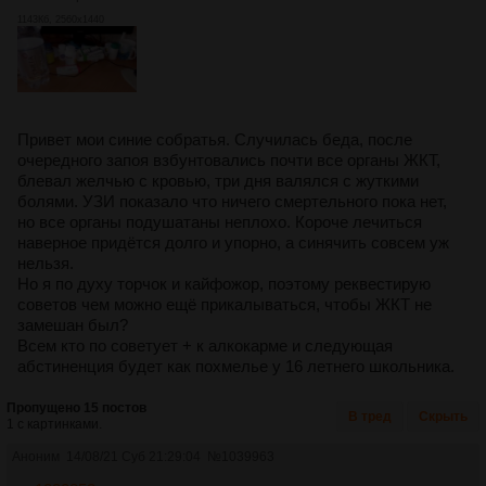
1143Кб, 2560x1440
Привет мои синие собратья. Случилась беда, после
очередного запоя взбунтовались почти все органы ЖКТ,
блевал желчью с кровью, три дня валялся с жуткими
болями. УЗИ показало что ничего смертельного пока нет,
но все органы подушатаны неплохо. Короче лечиться
наверное придётся долго и упорно, а синячить совсем уж
нельзя.
Но я по духу торчок и кайфожор, поэтому реквестирую
советов чем можно ещё прикалываться, чтобы ЖКТ не
замешан был?
Всем кто по советует + к алкокарме и следующая
абстиненция будет как похмелье у 16 летнего школьника.
Пропущено 15 постов
В тред
Скрыть
1 с картинками.
Аноним
14/08/21 Суб 21:29:04
№
1039963