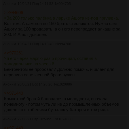
Аноним
19/04/21 Пнд 14:11:52
№
994705
>>994606
>За 200 только палёнка в ларьке Ашота из-под прилавка.
Вот тож. А самогон по 150 брать стесняются. Нужно сэм
Ашоту за 100 продавать, а он его перепродаст алкашне за
300. И Ашот доволен.
Аноним
19/04/21 Пнд 14:13:40
№
994706
>>970261
>я его через марлю раз 5 прочищал, оставил в
холодильнике на часов 6
Бентонитом не пробовал? Должно помочь. и шланг для
перелива осветленной браги нужен.
Аноним
20/06/21 Вск 14:28:26
№
1020886
>>971449
Компотной брагой баловался в молодости, сначала
понемногу - потом чуть ли не до промышленных объемов
дошло со штабелями бутылок у батареи в три ряда.
Аноним
29/06/21 Втр 18:53:21
№
1024060
>>971449