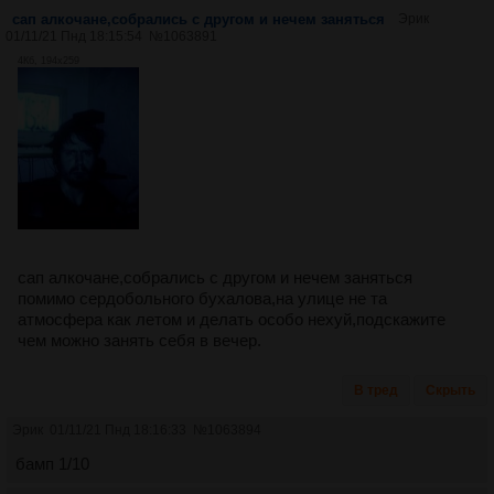
сап алкочане,собрались с другом и нечем заняться
Эрик
01/11/21 Пнд 18:15:54
№
1063891
4Кб, 194x259
сап алкочане,собрались с другом и нечем заняться
помимо сердобольного бухалова,на улице не та
атмосфера как летом и делать особо нехуй,подскажите
чем можно занять себя в вечер.
В тред
Скрыть
Эрик
01/11/21 Пнд 18:16:33
№
1063894
бамп 1/10