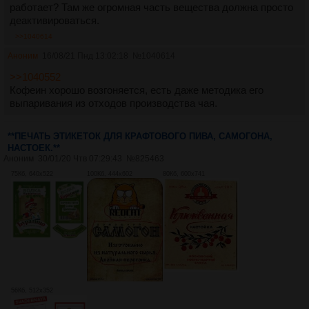
работает? Там же огромная часть вещества должна просто
деактивироваться.
>>1040614
Аноним
16/08/21 Пнд 13:02:18
№
1040614
>>1040552
Кофеин хорошо возгоняется, есть даже методика его
выпаривания из отходов производства чая.
**ПЕЧАТЬ ЭТИКЕТОК ДЛЯ КРАФТОВОГО ПИВА, САМОГОНА,
НАСТОЕК.**
Аноним
30/01/20 Чтв 07:29:43
№
825463
75Кб, 640x522
100Кб, 444x602
80Кб, 600x741
56Кб, 512x352