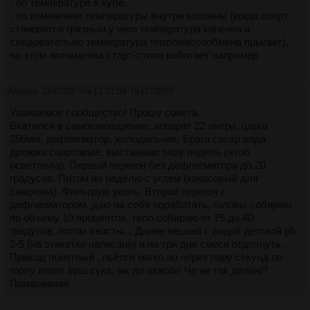
- по температуре в кубе.
- по изменению температуры внутри колонны (когда спирт
становится грязным у него температура кипения и
следовательно температура тепломассообмена прыгает),
на этом автоматика старт-стопа работает например
Аноним
28/07/22 Чтв 12:31:59
№
1172090
Уважаемое сообщество! Прошу совета.
Вкатился в самогоноварение, аппарат 22 литра, царга
350мм, дефлегматор, холодильник. Брага сахар вода
дрожжи спиртовые, выстаиваю пару недель (чтоб
осветлела). Первый перегон без дефлегматора до 20
градусов. Потом на неделю с углем (кокосовый для
самогона). Фильтрую уголь. Второй перегон с
дефлегматором, даю на себя поработать, головы собираю
по объёму 10 процентов, тело собираю от 75 до 40
градусов, потом хвосты... Далее мешаю с водой детской ph
2-5 (на этикетке написано) и на три дня смеси отдохнуть.
Приход понятный , пьётся мягко но через пару секунд по
горлу лезет ёрш сука, аж до изжоги! Че не так делаю?
Памагиииии!