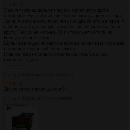
>>1066494
У меня товарищ делал из пива укрепленного ндрф и
самогоном. Ну то есть в пиве мало спирта, а аромата норм.
Залил литров десять пива, литр или два спирта и вперед. Я
пробовал так сделанную штуку из пшеничного пива, было
круто. Гнал он на колонне. То ли тарельчатой то ли на
кольцах, не помню уже.
Шульман в видео на вакууме вообще хайникен кукурузным
самогоном крепленый гонял, емнип.
Главное пиво не сильно охмеленное, хмель как раз
говнистость даст.
>>1066607
Аноним
10/11/21 Срд 19:58:36
№
1066607
>>1066602
Два перегона товарищ делал?
Аноним
14/11/21 Вск 19:59:38
№
1068245
425Кб, 645x645