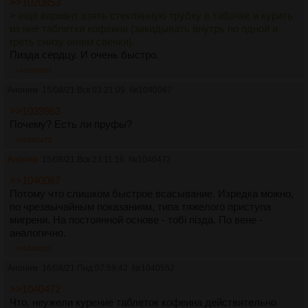
>>1020853
> ещё вариант взять стеклянную трубку в табачке и курить
из неё таблетки кофеина (закидывать внутрь по одной и
греть снизу огнем свечки).
Пизда сердцу. И очень быстро.
>>1040067
Аноним
15/08/21 Вск 03:21:09
№
1040067
>>1039963
Почему? Есть ли пруфы?
>>1040472
Аноним
15/08/21 Вск 23:11:16
№
1040472
>>1040067
Потому что слишком быстрое всасывание. Изредка можно,
по чрезвычайным показаниям, типа тяжелого приступа
мигрени. На постоянной основе - тобi пiзда. По вене -
аналогично.
>>1040552
Аноним
16/08/21 Пнд 07:59:42
№
1040552
>>1040472
Что, неужели курение таблеток кофеина действительно