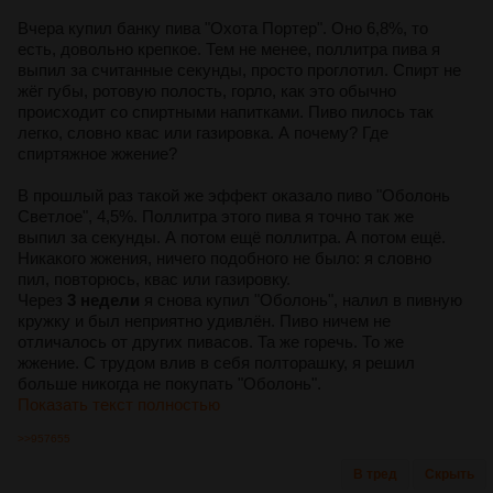
Вчера купил банку пива "Охота Портер". Оно 6,8%, то
есть, довольно крепкое. Тем не менее, поллитра пива я
выпил за считанные секунды, просто проглотил. Спирт не
жёг губы, ротовую полость, горло, как это обычно
происходит со спиртными напитками. Пиво пилось так
легко, словно квас или газировка. А почему? Где
спиртяжное жжение?
В прошлый раз такой же эффект оказало пиво "Оболонь
Светлое", 4,5%. Поллитра этого пива я точно так же
выпил за секунды. А потом ещё поллитра. А потом ещё.
Никакого жжения, ничего подобного не было: я словно
пил, повторюсь, квас или газировку.
Через
3 недели
я снова купил "Оболонь", налил в пивную
кружку и был неприятно удивлён. Пиво ничем не
отличалось от других пивасов. Та же горечь. То же
жжение. С трудом влив в себя полторашку, я решил
больше никогда не покупать "Оболонь".
Показать текст полностью
>>957655
В тред
Скрыть