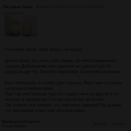
Питьевая брага
Аноним
27/04/19 Суб 19:44:00
№
701001
192Кб, 604x403
Питьевая брага. Тред искал, не нашел.
Делаю брагу на сухих саф-левюр, из инвертированного
сахара. Дображиваю пока дрожжи не сдохнут (до 14
градусов где-то). Пью без перегонки. Осветляю молоком.
Вкус прекрасен, в голову дает сильно. Вкус чем-то похож
на сухое сливовое вино.
Пью так уже больше года (я студент, мне на другое и не
хватает, в общем-то). Голова после нее не болит.
Так почему все говорят, что она очень вредна? Не думаю,
что она шибко хуже, чем обычное вино.
Пропущено 29 постов
В тред
Скрыть
1 с картинками.