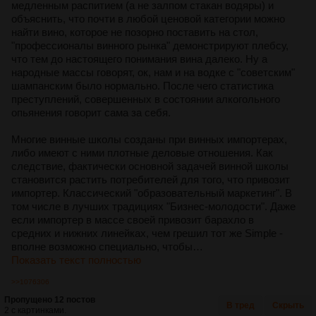
медленным распитием (а не залпом стакан водяры) и
объяснить, что почти в любой ценовой категории можно
найти вино, которое не позорно поставить на стол,
"профессионалы винного рынка" демонстрируют плебсу,
что тем до настоящего понимания вина далеко. Ну а
народные массы говорят, ок, нам и на водке с "советским"
шампанским было нормально. После чего статистика
преступлений, совершенных в состоянии алкогольного
опьянения говорит сама за себя.
Многие винные школы созданы при винных импортерах,
либо имеют с ними плотные деловые отношения. Как
следствие, фактически основной задачей винной школы
становится растить потребителей для того, что привозит
импортер. Классический "образовательный маркетинг". В
том числе в лучших традициях "Бизнес-молодости". Даже
если импортер в массе своей привозит барахло в
средних и нижних линейках, чем грешил тот же Simple -
вполне возможно специально, чтобы…
Показать текст полностью
>>1076306
Пропущено 12 постов
В тред
Скрыть
2 с картинками.