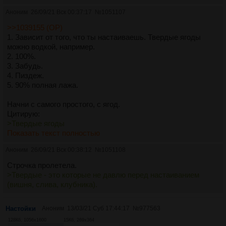
Аноним
26/09/21 Вск 00:37:17
№
1051107
>>1039155 (OP)
1. Зависит от того, что ты настаиваешь. Твердые ягоды
можно водкой, например.
2. 100%.
3. Забудь.
4. Пиздеж.
5. 90% полная лажа.
Начни с самого простого, с ягод.
Цитирую:
>Твердые ягоды
Показать текст полностью
Аноним
26/09/21 Вск 00:38:12
№
1051108
Строчка пролетела.
>Твердые - это которые не давлю перед настаиванием
(вишня, слива, клубника).
Настойки
Аноним
13/03/21 Суб 17:44:17
№
977563
128Кб, 1056x1600
15Кб, 269x364