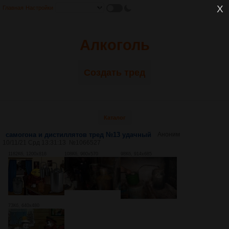
Главная
Настройки
Алкоголь
Создать тред
Каталог
самогона и дистиллятов тред №13 удачный
Аноним
10/11/21 Срд 13:31:13
№
1066527
1182Кб, 1200x816
108Кб, 960x570
98Кб, 914x685
73Кб, 640x480