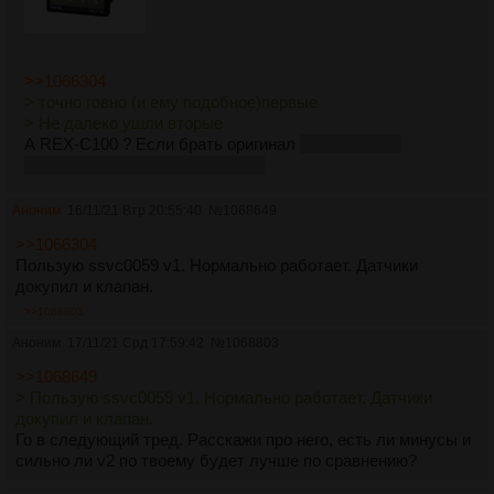
>>1066304
> точно говно (и ему подобное)первые
> Не далеко ушли вторые
А REX-C100 ? Если брать оригинал
знать бы, как
отличить оригинал от подделки
Аноним
16/11/21 Втр 20:55:40
№
1068649
>>1066304
Пользую ssvc0059 v1. Нормально работает. Датчики
докупил и клапан.
>>1068803
Аноним
17/11/21 Срд 17:59:42
№
1068803
>>1068649
> Пользую ssvc0059 v1. Нормально работает. Датчики
докупил и клапан.
Го в следующий тред. Расскажи про него, есть ли минусы и
сильно ли v2 по твоему будет лучше по сравнению?