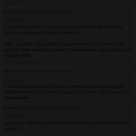
>>827267
Аноним
02/02/20 Вск 01:20:31
№
827267
>>825642
Струйный может не взять, и краски потекут, не впитаясь.
Хотя, смотря какая бумага, конечно.
Опу - сделай себе дизайн и закажи печать с порезкой на
пленке (типа ракала) в какой-то типографии, сразу большую
партию. Всё.
>>827312
>>1029795
Аноним
02/02/20 Вск 09:55:15
№
827312
>>827267
Самоклеящуюся нужно брать конечно специальную для
струйной печати. Обычно продается там же, где и простая
фотобумага.
Аноним
19/07/21 Пнд 22:55:47
№
1029795
>>827267
да там от 1000 штук чаще всего партия, с соответствующей
ценой