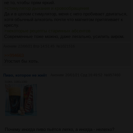
не то, чтобы прям яркий.
>стимулятор дыхания и кровообращения
Да и в целом стимулятор, меня с него пробивает двигаться,
хотя обычный алкоголь почти что магнитом притягивает к
креслу.
>некоторые рецепты старинных абсентов
Современные тоже можно, даже легально, усилить аиром.
Аноним
22/06/21 Втр 14:51:45
№
1021516
>>994663
Угостил бы хоть.
Пиво, которое не жжёт
Аноним
20/01/21 Срд 16:49:52
№
957460
519Кб, 1080x1080
Почему иногда пиво пьётся легко, а иногда - нелегко?