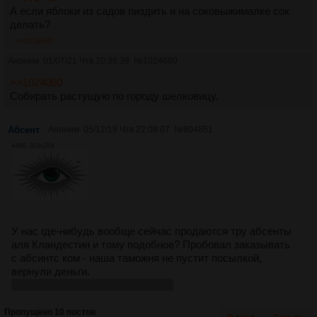
А если яблоки из садов пиздить и на соковыжималке сок
делать?
>>1024680
Аноним
01/07/21 Чтв 20:36:38
№
1024680
>>1024060
Собирать растущую по городу шелковицу.
Абсент
Аноним
05/12/19 Чтв 22:08:07
№
804851
44Кб, 314x204
У нас где-нибудь вообще сейчас продаются тру абсенты
аля Кландестин и тому подобное? Пробовал заказывать
с абсинтс ком - наша таможня не пустит посылкой,
вернули деньги.
Инб4 ГОНИ САМ)) - сразу нахуй.
Пропущено 10 постов