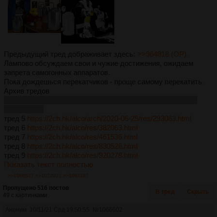
Предыдущий тред дображивает здесь:
>>964818 (OP)
Лампово обсуждаем свои и чужие достижения, ожидаем
запрета самогонных аппаратов.
Пока дождешься перекатчиков - проще самому перекатить
Архив тредов
если у кого сохранились ссылки на более ранние треды -
скидывайте
тред 5
https://2ch.hk/alco/arch/2020-06-25/res/293063.html
тред 6
https://2ch.hk/alco/res/382063.html
тред 7
https://2ch.hk/alco/res/461536.html
тред 8
https://2ch.hk/alco/res/830526.html
тред 9
https://2ch.hk/alco/res/920278.html
Показать текст полностью
>>1066527
>>1022021
>>1061187
Пропущено 516 постов
В тред
Скрыть
49 с картинками.
Аноним
10/11/21 Срд 19:50:55
№
1066602