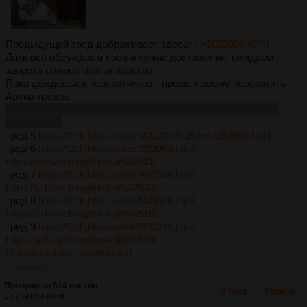
Предыдущий тред дображивает здесь:
>>1022020 (OP)
Лампово обсуждаем свои и чужие достижения, ожидаем
запрета самогонных аппаратов.
Пока дождешься перекатчиков - проще самому перекатить
Архив тредов
если у кого сохранились ссылки на более ранние треды -
скидывайте
тред 5
https://2ch.hk/alco/arch/2020-06-25/res/293063.html
тред 6
https://2ch.hk/alco/res/382063.html
https://arhivach.ng/thread/624521/
тред 7
https://2ch.hk/alco/res/461536.html
https://arhivach.ng/thread/522933/
тред 8
https://2ch.hk/alco/res/830526.html
https://arhivach.ng/thread/624518/
тред 9
https://2ch.hk/alco/res/920278.html
https://arhivach.ng/thread/624519/
Показать текст полностью
>>1089420
Пропущено 514 постов
В тред
Скрыть
57 с картинками.