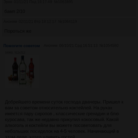
Эрик
01/11/21 Пнд 18:17:49
№
1063895
бамп 2/10
Аноним
02/11/21 Втр 18:12:17
№
1064119
Пороться же
Помогите советом
Аноним
06/10/21 Срд 16:51:13
№
1054580
349Кб, 512x512
Добрейшего времени суток господа двачеры. Пришел к
вам за советом относительно коктейлей. На руках
имеется пару сиропов , классические гренадин и блю
куросава, так же недавно прикупил кокосовый. Какой
алкоголь и коктейли вы можете посоветовать для
небольших посиделок на 4-5 человек. Начинающий в
этом деле, хотел удивить гостей.