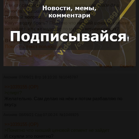
Так как самогона у меня нет, а гнать его негде да и
некогда, я решил пользоваться
водкой
Первый вопрос
Какую водку брать? Понятно что низший ценовой сегмент
не зайдет, или же надо где-то мутить
керосин
спирт
?
Второй вопрос
Показать текст полностью
>>1046787
>>1046925
>>1051107
В тред
Скрыть
Аноним
07/09/21 Втр 16:10:20
№
1046787
>>1039155 (OP)
>спирт?
Желательно. Сам делаю на нём и потом разбавляю по
вкусу.
Аноним
08/09/21 Срд 07:00:24
№
1046925
>>1039155 (OP)
>Понятно что низший ценовой сегмент не зайдет
И схуяли это понятно?