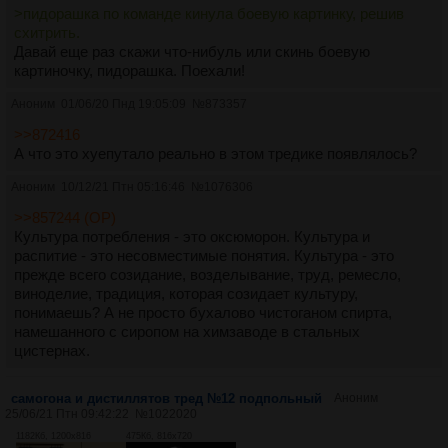
>пидорашка по команде кинула боевую картинку, решив
схитрить.
Давай еще раз скажи что-нибуль или скинь боевую
картиночку, пидорашка. Поехали!
Аноним
01/06/20 Пнд 19:05:09
№
873357
>>872416
А что это хуепутало реально в этом тредике появлялось?
Аноним
10/12/21 Птн 05:16:46
№
1076306
>>857244 (OP)
Культура потребления - это оксюморон. Культура и
распитие - это несовместимые понятия. Культура - это
прежде всего созидание, возделывание, труд, ремесло,
виноделие, традиция, которая созидает культуру,
понимаешь? А не просто бухалово чистоганом спирта,
намешанного с сиропом на химзаводе в стальных
цистернах.
самогона и дистиллятов тред №12 подпольный
Аноним
25/06/21 Птн 09:42:22
№
1022020
1182Кб, 1200x816
475Кб, 816x720