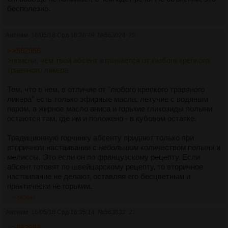
бесполезно.
Аноним
16/05/18 Срд 16:28:49
№
563028
20
>>562956
>поясни, чем твой абсент отличается от любого крепкого
травяного ликера
Тем, что в нем, в отличие от "любого крепкого травяного
ликера" есть только эфирные масла, летучие с водяным
паром, а жирное масло аниса и горькие гликозиды полыни
остаются там, где им и положено - в кубовом остатке.
Традиционную горчинку абсенту придают только при
вторичном настаивании с
небольшим
количеством полыни и
мелиссы. Это если он по французскому рецепту. Если
абсент готовят по швейцарскому рецепту, то вторичное
настаивание не делают, оставляя его бесцветным и
практически не горьким.
>>563063
Аноним
16/05/18 Срд 16:35:14
№
563032
21
>>562956