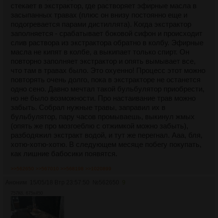
стекает в экстрактор, где растворяет эфирные масла в
дистилляторе), но я отжимать не рекомендую. Они не
засыпанных травах (плюс он внизу постоянно еще и
пригорают - надо из дистиллятора всю жидкость
подогревается парами дистиллята). Когда экстрактор
выпарить, чтобы они пригорать начали. Во время
заполняется - срабатывает боковой сифон и происходит
кипения вся эта бурда хорошо так перемешивается. Ну
слив раствора из экстрактора обратно в колбу. Эфирные
и ты их нормально отжать не сможешь без
масла не кипят в колбе, а выкипает только спирт. Он
специального виноградного пресса. С марлечками тупо
повторно заполняет экстрактор и опять вымывает все,
заебешься и ничего толком не отожмешь, львиная доля
что там в травах было. Это охуенно! Процесс этот можно
продукта в унитаз улетит. Не говоря уже о том, что
повторять очень долго, пока в экстракторе не останется
ты все вокруг заляпаешь хлорофиллом (который еще и
одно сено. Давно мечтал такой бульбулятор приобрести,
водой не отмывается, поскольку не растворяется в
но не было возможности. Про настаивание трав можно
ней). Ну и опять же, если отжимаешь травы - тебе в
забыть. Собрал нужные травы, заправил их в
колбу придется добавить специальные "кипелки" -
бульбулятор, пару часов промываешь, выкинул жмых
битый фарфор или стекло, чтобы кипение происходило
(опять же про мозгоеблю с отжимкой можно забыть),
равномерно маленькими пузырьками (если травы не
разбодяжил экстракт водой, и тут же перегнал. Ааа, бля,
отжимаешь - эта проблема отпадает). Без кипелок
хотю-хотю-хотю. В следующем месяце побегу покупать,
будут резкие такие "бульки", которые могут всю эту
как лишние бабосики появятся.
бурду прям в холодильник выплеснуть.
Заливаешь в дистиллятор. Разбавляешь до 70-80° водой
>>562650
>>567010
>>568198
>>1020899
(обязательно!). Перегоняешь. Некоторые рекомендуют
головы отбирать, но я считаю это занятие бестолковым -
Аноним
15/05/18 Втр 23:57:50
№
562650
9
откуда там головы возьмутся, если у тебя был 95°
757Кб, 675x450
чистый спирт. Гонишь, пока не появятся хвосты. Что
считать хвостами - вопрос тоже спорный. Я гоню, пока из