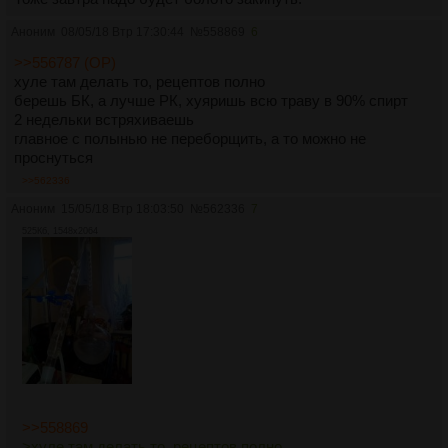
Аноним
08/05/18 Втр 17:30:44
№
558869
6
>>556787 (OP)
хуле там делать то, рецептов полно
берешь БК, а лучше РК, хуяришь всю траву в 90% спирт
2 недельки встряхиваешь
главное с полынью не переборщить, а то можно не
проснуться
>>562336
Аноним
15/05/18 Втр 18:03:50
№
562336
7
525Кб, 1548x2064
>>558869
>хуле там делать то, рецептов полно