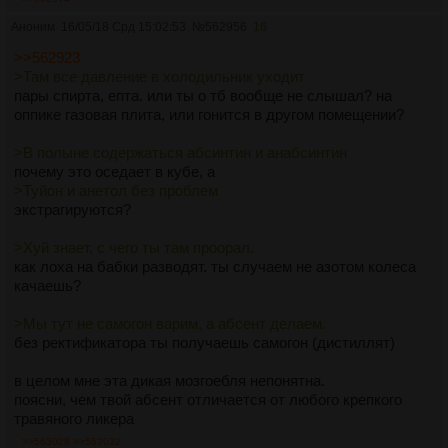
Аноним
16/05/18 Срд 15:02:53
№
562956
16
>>562923
>Там все давление в холодильник уходит
пары спирта, епта. или ты о тб вообще не слышал? на
оппике газовая плита, или гонится в другом помещении?
>В полыне содержаться абсинтин и анабсинтин
почему это оседает в кубе, а
>Туйон и анетол без проблем
экстрагируются?
>Хуй знает, с чего ты там проорал.
как лоха на бабки разводят. ты случаем не азотом колеса
качаешь?
>Мы тут не самогон варим, а абсент делаем.
без ректификатора ты получаешь самогон (дистиллят)
в целом мне эта дикая мозгоебля непонятна.
поясни, чем твой абсент отличается от любого крепкого
травяного ликера
>>563028
>>563032