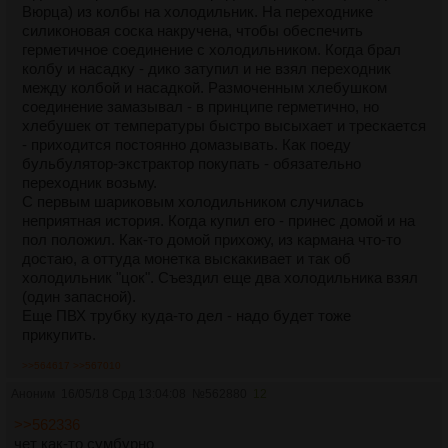
Вюрца) из колбы на холодильник. На переходнике
силиконовая соска накручена, чтобы обеспечить
герметичное соединение с холодильником. Когда брал
колбу и насадку - дико затупил и не взял переходник
между колбой и насадкой. Размоченным хлебушком
соединение замазывал - в принципе герметично, но
хлебушек от температуры быстро высыхает и трескается
- приходится постоянно домазывать. Как поеду
бульбулятор-экстрактор покупать - обязательно
переходник возьму.
С первым шариковым холодильником случилась
неприятная история. Когда купил его - принес домой и на
пол положил. Как-то домой прихожу, из кармана что-то
достаю, а оттуда монетка выскакивает и так об
холодильник "цок". Съездил еще два холодильника взял
(один запасной).
Еще ПВХ трубку куда-то дел - надо будет тоже
прикупить.
>>564617
>>567010
Аноним
16/05/18 Срд 13:04:08
№
562880
12
>>562336
чет как-то сумбурно