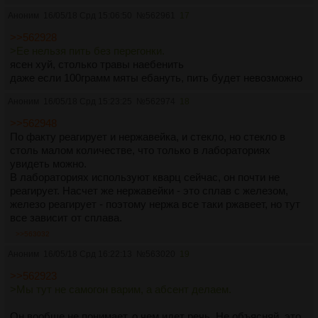
Аноним
16/05/18 Срд 15:06:50
№
562961
17
>>562928
>Ее нельзя пить без перегонки.
ясен хуй, столько травы наебенить
даже если 100грамм мяты ебануть, пить будет невозможно
Аноним
16/05/18 Срд 15:23:25
№
562974
18
>>562948
По факту реагирует и нержавейка, и стекло, но стекло в
столь малом количестве, что только в лабораториях
увидеть можно.
В лабораториях используют кварц сейчас, он почти не
реагирует. Насчет же нержавейки - это сплав с железом,
железо реагирует - поэтому нержа все таки ржавеет, но тут
все зависит от сплава.
>>563032
Аноним
16/05/18 Срд 16:22:13
№
563020
19
>>562923
>Мы тут не самогон варим, а абсент делаем.
Он вообще не понимает, о чем идет речь. Не объясняй, это