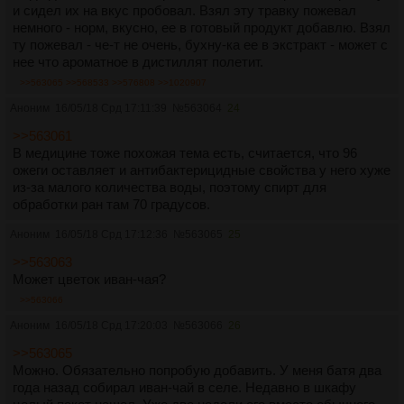
и сидел их на вкус пробовал. Взял эту травку пожевал
немного - норм, вкусно, ее в готовый продукт добавлю. Взял
ту пожевал - че-т не очень, бухну-ка ее в экстракт - может с
нее что ароматное в дистиллят полетит.
>>563065
>>568533
>>576808
>>1020907
Аноним
16/05/18 Срд 17:11:39
№
563064
24
>>563061
В медицине тоже похожая тема есть, считается, что 96
ожеги оставляет и антибактерицидные свойства у него хуже
из-за малого количества воды, поэтому спирт для
обработки ран там 70 градусов.
Аноним
16/05/18 Срд 17:12:36
№
563065
25
>>563063
Может цветок иван-чая?
>>563066
Аноним
16/05/18 Срд 17:20:03
№
563066
26
>>563065
Можно. Обязательно попробую добавить. У меня батя два
года назад собирал иван-чай в селе. Недавно в шкафу