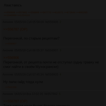
Хвастаюсь
>>556906
>>557882
>>558869
>>567770
>>610071
>>673644
>>690265
>>1046969
>>1224110
Аноним
05/05/18 Суб 05:58:09
№
556906
2
>>556787 (OP)
Перегонкой, по старым рецептам?
>>556907
Аноним
05/05/18 Суб 06:05:37
№
556907
3
>>556906
Перегонкой, от рецепта почти не отступал (одну травку не
смог найти в своём Мухосранске)
Аноним
05/05/18 Суб 07:45:34
№
556920
4
Ну пили гайд тогда хули
>>562336
Аноним
06/05/18 Вск 22:02:35
№
557882
5
>>556787 (OP)
Тоже завтра надо будет болото закинуть.