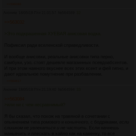
>>596086
Аноним
18/05/18 Птн 21:01:57
№
564589
32
>>563032
>Это подкрашенная ХУЕВАЯ анисовая водка.
Пофиксил ради вселенской справедливости.
И вообще анисовки, реальные анисовки типа перно,
самбуки, узо, стоят дешевле магазинных псевдоабсентов.
И при этом намного вкуснее всех этих ксент и фей гипно, и
дают идеальное помутнение при разбавлении.
>>564617
Аноним
18/05/18 Птн 21:19:40
№
564594
33
>>563084
>или ни с чем несравнимый?
Я бы сказал, что похож на травяной в сочетании с
опьянением типа ромового и коньячного, с бодряками,
если
слишком не увлекаться и не частить
. Если начнешь
маньячить и плескать в хайло как на каменку, то все