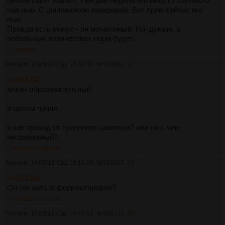
целый пакет нашел. Уже две недели его вместо обычного
чая пью. С шиповником завариваю. Вот прям сейчас его
пью.
Правда есть минус - он мочегонный. Но, думаю, в
небольших количествах норм будет.
>>563097
Аноним
16/05/18 Срд 18:34:33
№
563084
27
>>563032
алкач образовательный
в целом понял
и как приход от туйонного самогона? или ни с чем
несравнимый?
>>563126
>>564594
Аноним
16/05/18 Срд 19:10:08
№
563097
28
>>563066
Он его хоть отферментировал?
>>563123
>>563133
Аноним
16/05/18 Срд 19:46:51
№
563123
29