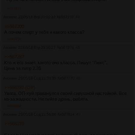
>>567237
Аноним
22/05/18 Втр 22:20:32
№
567237
44
>>567200
А почем спирт у тебя и какого класса?
>>567276
Аноним
22/05/18 Втр 23:30:27
№
567276
45
>>567237
Кто ж его знает, какого оно класса. Пишут "Люкс".
Цена за литр 2.3$
Аноним
23/05/18 Срд 21:33:35
№
567770
46
>>556787 (OP)
Увага. ОП-хуй траванулся своей сивушной настойкой. Все
из-за жадности. Не пейте дрянь, ребята.
>>568022
Аноним
23/05/18 Срд 21:56:06
№
567814
47
>>566370