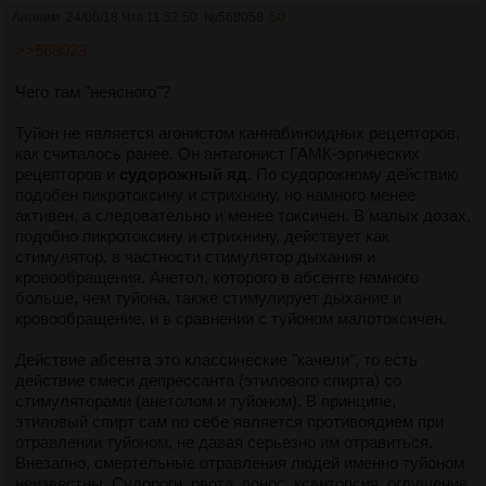
Аноним
24/05/18 Чтв 11:52:50
№
568058
50
>>568023
Чего там "неясного"?
Туйон не является агонистом каннабиноидных рецепторов,
как считалось ранее. Он антагонист ГАМК-эргических
рецепторов и
судорожный яд
. По судорожному действию
подобен пикротоксину и стрихнину, но намного менее
активен, а следовательно и менее токсичен. В малых дозах,
подобно пикротоксину и стрихнину, действует как
стимулятор, в частности стимулятор дыхания и
кровообращения. Анетол, которого в абсенте намного
больше, чем туйона, также стимулирует дыхание и
кровообращение, и в сравнении с туйоном малотоксичен.
Действие абсента это классические "качели", то есть
действие смеси депрессанта (этилового спирта) со
стимуляторами (анетолом и туйоном). В принципе,
этиловый спирт сам по себе является противоядием при
отравлении туйоном, не давая серьезно им отравиться.
Внезапно, смертельные отравления людей именно туйоном
неизвестны. Судороги, рвота, понос, ксантопсия, оглушение