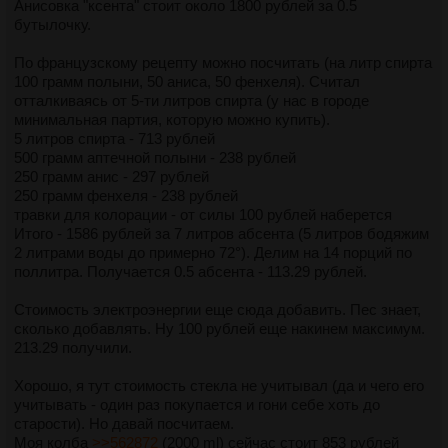
Анисовка "ксента" стоит около 1800 рублей за 0.5
бутылочку.
По французскому рецепту можно посчитать (на литр спирта
100 грамм полыни, 50 аниса, 50 фенхеля). Считал
отталкиваясь от 5-ти литров спирта (у нас в городе
минимальная партия, которую можно купить).
5 литров спирта - 713 рублей
500 грамм аптечной полыни - 238 рублей
250 грамм анис - 297 рублей
250 грамм фенхеля - 238 рублей
травки для колорации - от силы 100 рублей наберется
Итого - 1586 рублей за 7 литров абсента (5 литров бодяжим
2 литрами воды до примерно 72°). Делим на 14 порций по
поллитра. Получается 0.5 абсента - 113.29 рублей.
Стоимость электроэнергии еще сюда добавить. Пес знает,
сколько добавлять. Ну 100 рублей еще накинем максимум.
213.29 получили.
Хорошо, я тут стоимость стекла не учитывал (да и чего его
учитывать - один раз покупается и гони себе хоть до
старости). Но давай посчитаем.
Моя колба
>>562872
(2000 ml) сейчас стоит 853 рублей