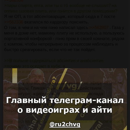
>пары спирта, епта. или ты о тб вообще не слышал? на
оппике газовая плита, или гонится в другом помещении?
Я не ОП, а тот абсентоварщик, который сюда в 7 посте
>>562336
вкатился по хардкору пояснять.
О том, в чем и на чем гоню написал здесь
>>562807
. Газа у
меня в доме нет, мамкину плиту не использую, а пользуюсь
портативной конфоркой - гоню прям в своей комнате, рядом
с компом, чтобы непрерывно за процессом наблюдать и
быстро среагировать, если что не так пойдет.
>>В полыне содержаться абсинтин и анабсинтин
>почему это оседает в кубе, а
>>Туйон и анетол без проблем
>экстрагируются?
Да потому что абсинтин и анабсинтин - не эфирные масла,
а гликозиды. Гликозиды не кипят под действием
температуры, а разглагаются. Продукты распада
гликозидов тоже не кипят и тоже разлагаются... в конечном
итоге вся эта ерунда в уголь разложится, который в свою
очередь тоже не кипит.
>как лоха на бабки разводят. ты случаем не азотом колеса
качаешь?