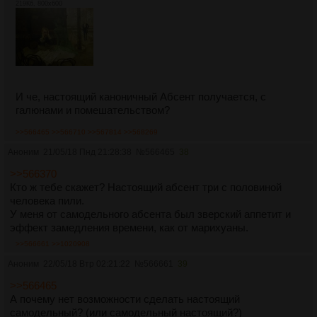
219Кб, 800x600
И че, настоящий каноничный Абсент получается, с
галюнами и помешательством?
>>566465
>>566710
>>567814
>>568269
Аноним
21/05/18 Пнд 21:28:38
№
566465
38
>>566370
Кто ж тебе скажет? Настоящий абсент три с половиной
человека пили.
У меня от самодельного абсента был зверский аппетит и
эффект замедления времени, как от марихуаны.
>>566661
>>1020908
Аноним
22/05/18 Втр 02:21:22
№
566661
39
>>566465
А почему нет возможности сделать настоящий
самодельный? (или самодельный настоящий?)