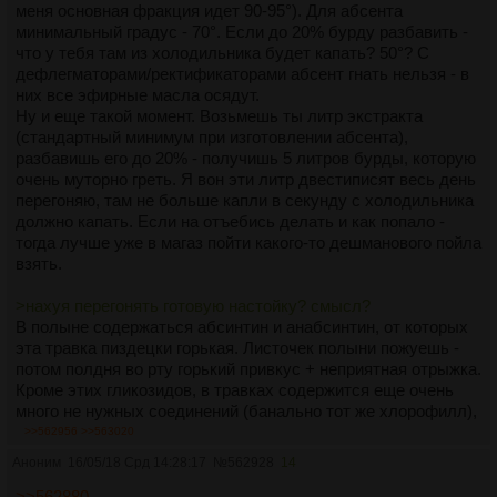
меня основная фракция идет 90-95°). Для абсента
минимальный градус - 70°. Если до 20% бурду разбавить -
что у тебя там из холодильника будет капать? 50°? С
дефлегматорами/ректификаторами абсент гнать нельзя - в
них все эфирные масла осядут.
Ну и еще такой момент. Возьмешь ты литр экстракта
(стандартный минимум при изготовлении абсента),
разбавишь его до 20% - получишь 5 литров бурды, которую
очень муторно греть. Я вон эти литр двестиписят весь день
перегоняю, там не больше капли в секунду с холодильника
должно капать. Если на отъебись делать и как попало -
тогда лучше уже в магаз пойти какого-то дешманового пойла
взять.
>нахуя перегонять готовую настойку? смысл?
В полыне содержаться абсинтин и анабсинтин, от которых
эта травка пиздецки горькая. Листочек полыни пожуешь -
потом полдня во рту горький привкус + неприятная отрыжка.
Кроме этих гликозидов, в травках содержится еще очень
много не нужных соединений (банально тот же хлорофилл),
которые после перегонки остаются в кубе.
>>562956
>>563020
>если фирные масла имеют высокую температуру кипения,
Аноним
16/05/18 Срд 14:28:17
№
562928
14
они в кубе останутся.
Не останутся же. Я там выше написал.
>>562880