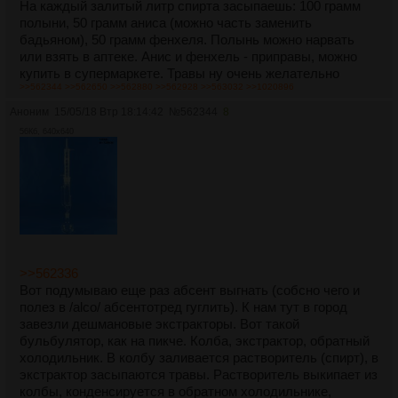
На каждый залитый литр спирта засыпаешь: 100 грамм
полыни, 50 грамм аниса (можно часть заменить
бадьяном), 50 грамм фенхеля. Полынь можно нарвать
или взять в аптеке. Анис и фенхель - приправы, можно
купить в супермаркете. Травы ну очень желательно
>>562344
>>562650
>>562880
>>562928
>>563032
>>1020896
тщательно измельчить в кофемолке. Залил, засыпал в
банку - настаиваешь две недели, периодически
Аноним
15/05/18 Втр 18:14:42
№
562344
8
встряхивая. Спирт растворяет эфирные масла, которые
56Кб, 640x640
находятся в этих травах. Далее все этой из банки
заливаешь в дистиллятор. Лучше всего использовать
стеклянный (есть мнение, что железные дистилляторы
испортят тебе вкус конечного продукта). Холодильник
только шариковый (опять же, есть мнение, что в змеевике
эфирные масла задерживаются). На первой пикче пример
такого дистиллятора. Тут же, на первой пикче, между
колбой и холодильником стоит дефлегматор - он для
>>562336
абсентоварения не нужен. Фактически, тебе понадобится
Вот подумываю еще раз абсент выгнать (собсно чего и
колба побольше, переходник на холодильник, сам
полез в /alco/ абсентотред гуглить). К нам тут в город
холодильник и две пвх трубки, чтобы гонять воду из
завезли дешмановые экстракторы. Вот такой
крана в этот самый холодильник. Также пригодится
бульбулятор, как на пикче. Колба, экстрактор, обратный
детская силиконовая соска, чтобы присобачить пвх
холодильник. В колбу заливается растворитель (спирт), в
трубку к крану и штатив, чтобы все это стекло закрепить.
экстрактор засыпаются травы. Растворитель выкипает из
Некоторые рекомендуют отжимать травы перед
колбы, конденсируется в обратном холодильнике,
перегонкой (типа, чтобы они не пригорали в