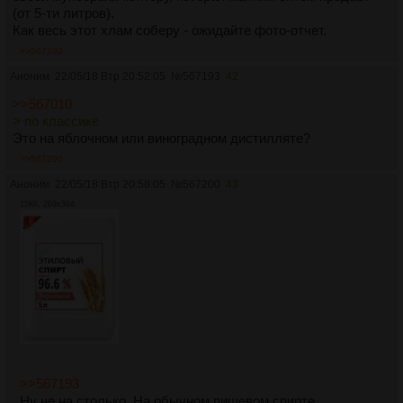
(от 5-ти литров).
Как весь этот хлам соберу - ожидайте фото-отчет.
>>567193
Аноним
22/05/18 Втр 20:52:05
№
567193
42
>>567010
> по классике
Это на яблочном или виноградном дистилляте?
>>567200
Аноним
22/05/18 Втр 20:58:05
№
567200
43
15Кб, 269x364
>>567193
Ну не на столько. На обычном пищевом спирте.