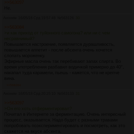
>>563097
Не.
Аноним
16/05/18 Срд 19:57:48
№
563126
30
>>563084
>и как приход от туйонного самогона? или ни с чем
несравнимый?
Повышается настроение, появляется дурашливость,
повышается аппетит - после абсента очень хочется
слопать мороженку.
Эфирные масла очень так перебивают запах спирта. Во
время употребления разбавил водичкой примерно до 40°,
накапал туда карамели, пьешь - кажется, что не крепче
вина.
>>568264
Аноним
16/05/18 Срд 20:25:10
№
563133
31
>>563097
>Он его хоть отферментировал?
Почитал в Интернете за ферментацию. Очень интересный
процесс, оказывается. Надо будет с разными травами
попробовать поэкспериментировать и посмотреть, как это
скажется на вкусе абсента.