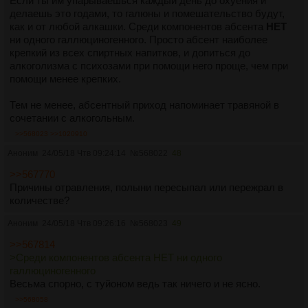
Если ты им упарываешься каждый день до охуения и
делаешь это годами, то галюны и помешательство будут,
как и от любой алкашки. Среди компонентов абсента
НЕТ
ни одного галлюциногенного. Просто абсент наиболее
крепкий из всех спиртных напитков, и допиться до
алкоголизма с психозами при помощи него проще, чем при
помощи менее крепких.
Тем не менее, абсентный приход напоминает травяной в
сочетании с алкогольным.
>>568023
>>1020910
Аноним
24/05/18 Чтв 09:24:14
№
568022
48
>>567770
Причины отравления, полыни пересыпал или пережрал в
количестве?
Аноним
24/05/18 Чтв 09:26:16
№
568023
49
>>567814
>Среди компонентов абсента НЕТ ни одного
галлюциногенного
Весьма спорно, с туйоном ведь так ничего и не ясно.
>>568058