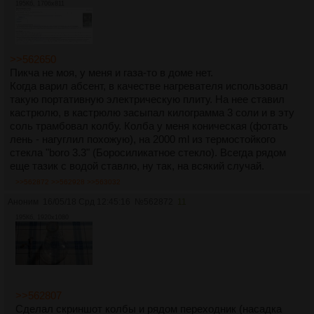
195Кб, 1706x811
бутылочка с трехлетним абсентом. Когда ее выкушал -
это было незабываемо, блеть, божественно просто.
>>562650
Пикча не моя, у меня и газа-то в доме нет.
Когда варил абсент, в качестве нагревателя использовал
такую портативную электрическую плиту. На нее ставил
кастрюлю, в кастрюлю засыпал килограмма 3 соли и в эту
соль трамбовал колбу. Колба у меня коническая (фотать
лень - нагуглил похожую), на 2000 ml из термостойкого
стекла "boro 3.3" (Боросиликатное стекло). Всегда рядом
еще тазик с водой ставлю, ну так, на всякий случай.
>>562872
>>562928
>>563032
Аноним
16/05/18 Срд 12:45:16
№
562872
11
195Кб, 1920x1080
>>562807
Сделал скриншот колбы и рядом переходник (насадка