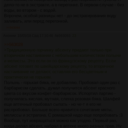
>поясни, чем твой абсент отличается от любого крепкого
дело-то не в экстракте, а в перегонке. В первом случае - без
травяного ликера
воды, во втором - с водой.
Тем, что в абсенте содержаться только ароматные
Впрочем, особой разницы нет - до экстрагирования воду
эфирные масла и не содержится разный вонючий треш,
заливать, или перед перегонкой.
отсекаемый дистилляцией. Ну и опять же, основная идея
>>563064
абсентоварения - сделать напиток содержащий туйон. Если
Аноним
16/05/18 Срд 17:10:46
№
563063
23
ты сделаешь травяную настойку, содержащую туйон - ты ее
пить не сможешь из-за горечи.
>>563028
>Традиционную горчинку абсенту придают только при
>>562974
вторичном настаивании с небольшим количеством полыни
>По факту реагирует и нержавейка, и стекло, но стекло в
и мелиссы. Это если он по французскому рецепту. Если
столь малом количестве, что только в лабораториях
абсент готовят по швейцарскому рецепту, то вторичное
увидеть можно.
настаивание не делают, оставляя его бесцветным и
Стекло - наверное самый инертный материал. Насколько я
практически не горьким.
знаю, растворим только во фтороводородной кислоте. Да и
Полынь - горькая бяка, не добавляю. Пробовал один раз с
даже если бы стекло в спирте или воде растворялось -
барбарисом сделать, думал получится абсент красного
компоненты стекла (оксид натрия, кальция и кремния) не
цвета со вкусом конфет-барбарисок. Испортил партию -
имеют запаха и вкуса.
получилась кислая, мутная, слегка розовая бяка. Шалфей
>В лабораториях используют кварц
еще аптечный пробовал сыпать - но че-т я его не
Основным компонентом любого стекла является кварц
распробовал. Больше всего нравится сочетание мяты,
(диоксид кремния SiO2). В лабораториях используют или
мелиссы и эстрагона. С ромашкой надо еще попробовать :3
боросиликатное стекло (20% B2O3 + 80% SiO2) или
Вообще, тут извращаться можно как угодно. Первый раз,
кварцевое (100% SiO2).
когда делал абсент, набрал в аптеке много разных трав. Ну