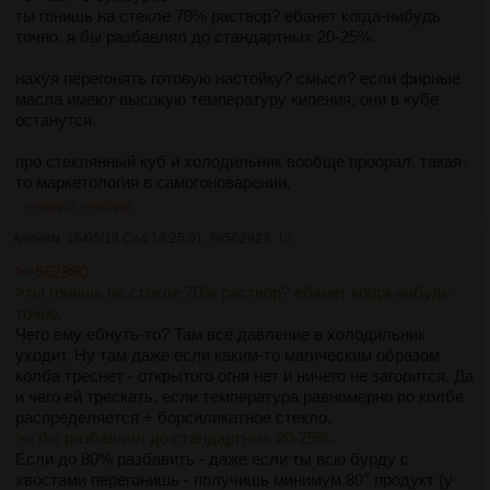
ты гонишь на стекле 70% раствор? ебанет когда-нибудь
точно. я бы разбавлял до стандартных 20-25%.
нахуя перегонять готовую настойку? смысл? если фирные
масла имеют высокую температуру кипения, они в кубе
останутся.
про стеклянный куб и холодильник вообще проорал. такая-
то маркетология в самогоноварении.
>>562923
>>562928
Аноним
16/05/18 Срд 14:25:01
№
562923
13
>>562880
>ты гонишь на стекле 70% раствор? ебанет когда-нибудь
точно.
Чего ему ебнуть-то? Там все давление в холодильник
уходит. Ну там даже если каким-то магическим образом
колба треснет - открытого огня нет и ничего не загорится. Да
и чего ей трескать, если температура равномерно по колбе
распределяется + борсиликатное стекло.
>я бы разбавлял до стандартных 20-25%.
Если до 80% разбавить - даже если ты всю бурду с
хвостами перегонишь - получишь минимум 80° продукт (у