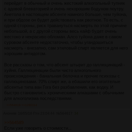
перейдет в обычный и очень жестокий алкогольный тупняк
с адовой блеваторией и
очень
нехорошим бодуном поутру.
Анетола в настоящем абсенте намного больше, чем туйона,
и при обдозе он будет действовать как рвотное. То есть, с
одной стороны, риск травануться насмерть по этой причине
небольшой, а с другой стороны весь кайф будет очень
жестоко и некрасиво обломан. Алсо туйона даже в самом
суровом абсенте недостаточно, чтобы угандошиться
насмерть - внезапно, сам этиловый спирт является для него
хорошим антидотом.
Все рассказы о том, что абсент штырит до галлюцинаций -
хуйня. Галлюцинации были чисто алкогольного
происхождения - банальная белочка и прочие психозы с
галлюцинозами. 70% спирт же, а ебашили его оголтелые
абсентье типа ван Гога без разбавления, как водку. И
быстро становились хроническими алкашами с обычными
для алкоголизма последствиями.
>>564619
>>1280114
Аноним
18/05/18 Птн 23:04:44
№
564617
34
>>564589
Если уже говорить о стоимости...