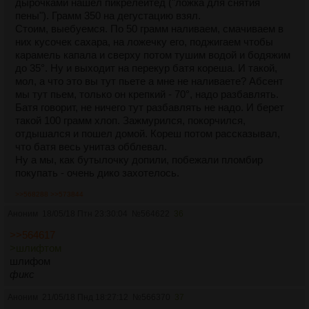
дырочками нашел пикрелейтед ("ложка для снятия
пены"). Грамм 350 на дегустацию взял.
Стоим, выебуемся. По 50 грамм наливаем, смачиваем в
них кусочек сахара, на ложечку его, поджигаем чтобы
карамель капала и сверху потом тушим водой и бодяжим
до 35°. Ну и выходит на перекур батя кореша. И такой,
мол, а что это вы тут пьете а мне не наливаете? Абсент
мы тут пьем, только он крепкий - 70°, надо разбавлять.
Батя говорит, не ничего тут разбавлять не надо. И берет
такой 100 грамм хлоп. Зажмурился, покорчился,
отдышался и пошел домой. Кореш потом рассказывал,
что батя весь унитаз обблевал.
Ну а мы, как бутылочку допили, побежали пломбир
покупать - очень дико захотелось.
>>568288
>>573844
Аноним
18/05/18 Птн 23:30:04
№
564622
36
>>564617
>шлифтом
шлифом
фикс
Аноним
21/05/18 Пнд 18:27:12
№
566370
37