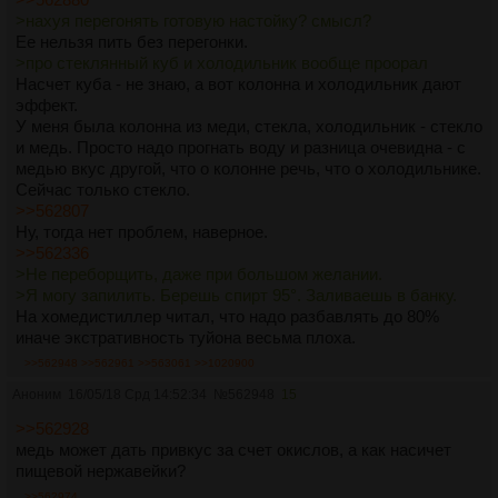
>Метод перегонки эфирного масла с водой из
>нахуя перегонять готовую настойку? смысл?
растительного сырья основан на физическом законе
Ее нельзя пить без перегонки.
парциального давления Дальтона-Рауля, в соответствии с
>про стеклянный куб и холодильник вообще проорал
которым две несмешивающиеся жидкости, нагреваемые
Насчет куба - не знаю, а вот колонна и холодильник дают
вместе, закипают при температуре ниже температуры
эффект.
кипения каждой жидкости в отдельности, и на свойствах
У меня была колонна из меди, стекла, холодильник - стекло
эфирного масла — летучести и практической
и медь. Просто надо прогнать воду и разница очевидна - с
нерастворимости в воде.
медью вкус другой, что о колонне речь, что о холодильнике.
Туйон и анетол без проблем летят из водно-спиртового
Сейчас только стекло.
экстракта. Не говоря уже о том, что с хвостами в
>>562807
небольших количествах летит хлорофилл, или что там еще
Ну, тогда нет проблем, наверное.
может дистиллят в желто-зеленый цвет красить,
>>562336
феофорбид может с каротиноидами - явно какой-то пигмент
>Не переборщить, даже при большом желании.
с хвостами летит.
>Я могу запилить. Берешь спирт 95°. Заливаешь в банку.
На хомедистиллер читал, что надо разбавлять до 80%
>про стеклянный куб и холодильник вообще проорал.
иначе экстративность туйона весьма плоха.
Хуй знает, с чего ты там проорал.
>>562948
>>562961
>>563061
>>1020900
>такая-то маркетология в самогоноварении.
Аноним
16/05/18 Срд 14:52:34
№
562948
15
Мы тут не самогон варим, а абсент делаем.
>>562928
медь может дать привкус за счет окислов, а как насичет
пищевой нержавейки?
>>562974