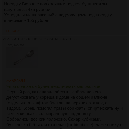
Насадку Вюрца с подходящим под колбу шлифтом
нагуглил за 475 рублей
Холодильник шариковый с подходящими под насадку
шлифами - 155 рублей
Если считать со стеклом - получается плюс 106 рублей к
>>564622
стоимости 0.5 бутылки.
Аноним
18/05/18 Птн 23:27:34
№
564619
35
15Кб, 900x600
Если все посчитать, со стеклом и с электричеством (от
балды) - стоимость 0.5 бутылки получается 319.29 рублей.
Никак не 1800
>>564594
>при обдозе он будет действовать как рвотное
Первый раз, как сварил абсент - собрались его
дегустировать у кореша в доме на общем балконе
(отдельно от лифтов балкон, на верхних этажах, с
видом). Кореш помогал травы собирать, спирт искать ну и
всячески оказывал моральную поддержку.
Собрались, все как положено. Сахар кубиками,
бутылочка 0.5 такая граненая (от birmix ice), даже ложку с