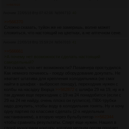
>>567010
Аноним
22/05/18 Втр 07:42:06
№
566710
40
>>566370
Сложно сказать, туйон же не замеришь, волне может
сложиться, что настоящий на цветках, а не аптечном сене.
Аноним
22/05/18 Втр 15:59:24
№
567010
41
>>566661
>А почему нет возможности сделать настоящий
самодельный?
Кто сказал, что нет возможности? Позавчера простудился.
Как немного починюсь - поеду оборудование докупать. Не
хватает штатива для крепления холодильника (не смог
найти в шкафах - выбросил походу), переходник нужен с
колбы на насадку Вюрца
>>562872
с шлифа 29 на 19, ну и я
так думаю еще переходник с 19 на 24 понадобится (если с
29 на 24 не найду, очень плохо он гуглится), ПВХ-трубки
надо докупить, чтобы воду в холодильник гонять. Ну и хочу
одну партию по классике сделать (2-х недельным
настаиванием), а вторую через бульбулятор
>>562344
чтобы сравнить результаты. Спирт еще нужен. Нашел в
своей мухосрани контору, которая мелким оптом продает