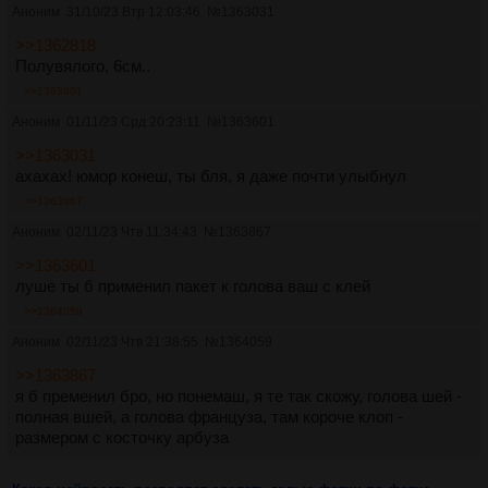
Аноним
31/10/23 Втр 12:03:46
№
1363031
>>1362818
Полувялого, 6см..
>>1363601
Аноним
01/11/23 Срд 20:23:11
№
1363601
>>1363031
ахахах! юмор конеш, ты бля, я даже почти улыбнул
>>1363867
Аноним
02/11/23 Чтв 11:34:43
№
1363867
>>1363601
луше ты б применил пакет к голова ваш с клей
>>1364059
Аноним
02/11/23 Чтв 21:38:55
№
1364059
>>1363867
я б пременил бро, но понемаш, я те так скожу, голова шей -
полная вшей, а голова француза, там короче клоп -
размером с косточку арбуза