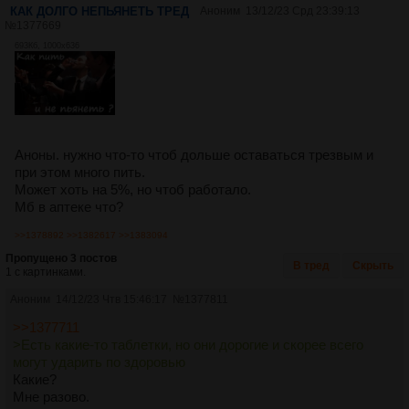
КАК ДОЛГО НЕПЬЯНЕТЬ ТРЕД
Аноним
13/12/23 Срд 23:39:13
№
1377669
693Кб, 1000x636
Аноны. нужно что-то чтоб дольше оставаться трезвым и
при этом много пить.
Может хоть на 5%, но чтоб работало.
Мб в аптеке что?
>>1378892
>>1382617
>>1383094
Пропущено 3 постов
В тред
Скрыть
1 с картинками.
Аноним
14/12/23 Чтв 15:46:17
№
1377811
>>1377711
>Есть какие-то таблетки, но они дорогие и скорее всего
могут ударить по здоровью
Какие?
Мне разово.