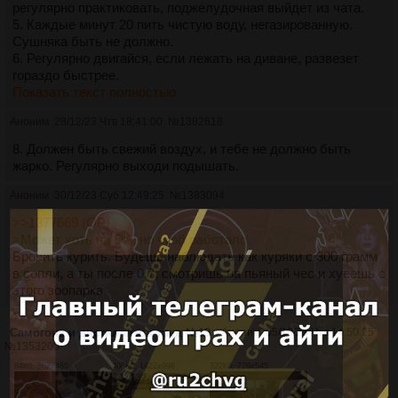
регулярно практиковать, поджелудочная выйдет из чата.
5. Каждые минут 20 пить чистую воду, негазированную.
Сушняка быть не должно.
6. Регулярно двигайся, если лежать на диване, развезет
гораздо быстрее.
Показать текст полностью
Аноним
28/12/23 Чтв 18:41:00
№
1382618
8. Должен быть свежий воздух, и тебе не должно быть
жарко. Регулярно выходи подышать.
Аноним
30/12/23 Суб 12:49:25
№
1383094
>>1377669 (OP)
>Может хоть на 5%, но чтоб работало.
Бросить курить. Будешь наблюдать как куряки с 300 грамм
в сопли, а ты после 0.7, смотришь на пьяный чес и хуеешь с
этого зоопарка.
Самогона и дистиллятов тред №19
Аноним
05/10/23 Чтв 14:50:25
№
1353200
84Кб, 862x485
408Кб, 1422x998
322Кб, 726x545