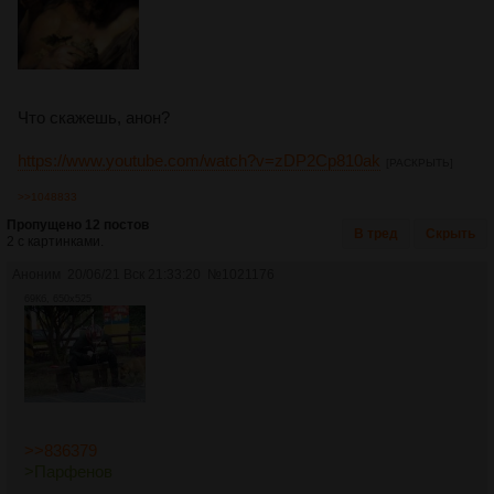
Что скажешь, анон?
https://www.youtube.com/watch?v=zDP2Cp810ak
[РАСКРЫТЬ]
>>1048833
Пропущено 12 постов
В тред
Скрыть
2 с картинками.
Аноним
20/06/21 Вск 21:33:20
№
1021176
69Кб, 650x525
>>836379
>Парфенов