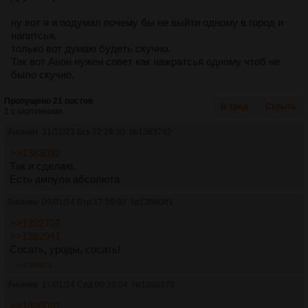
ну вот я и подумал почему бы не выйти одному в город и
напитсья.
только вот думаю будеть скучно.
Так вот Анон нужен совет как нажратсья одному чтоб не
было скучно.
Пропущено 21 постов
В тред
Скрыть
1 с картинками.
Аноним
31/12/23 Вск 22:28:30
№
1383742
>>1383092
Так и сделаю.
Есть ампула абсолюта
Аноним
09/01/24 Втр 17:55:30
№
1386081
>>1382702
>>1382941
Сосать, уроды, сосать!
>>1388979
Аноним
17/01/24 Срд 00:33:04
№
1388979
>>1386081