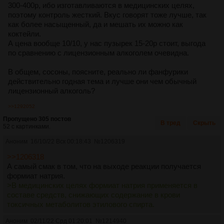
300-400р, ибо изготавливаются в медицинских целях,
поэтому контроль жесткий. Вкус говорят тоже лучше, так
как более насыщенный, да и мешать их можно как
коктейли.
А цена вообще 10/10, у нас пузырек 15-20р стоит, выгода
по сравнению с лицензионным алкоголем очевидна.
В общем, сосоны, поясните, реально ли фанфурики
действительно годная тема и лучше они чем обычный
лицензионный алкоголь?
>>1292052
Пропущено 305 постов
В тред
Скрыть
52 с картинками.
Аноним
16/10/22 Вск 00:18:43
№
1206319
>>1206318
А самый смак в том, что на выходе реакции получается
формиат натрия.
>В медицинских целях формиат натрия применяется в
составе средств, снижающих содержание в крови
токсичных метаболитов этилового спирта.
Аноним
02/11/22 Срд 01:20:01
№
1214940