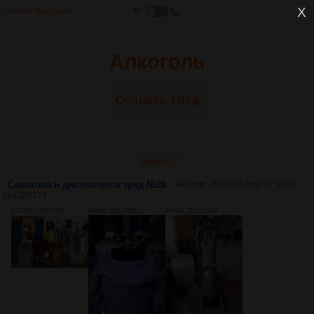
Главная
Настройки
Алкоголь
Создать тред
Каталог
Самогона и дистиллятов тред №20
Аноним
08/01/24 Пнд 17:18:35
№
1385774
1215Кб, 1200x816
488Кб, 902x1600
974Кб, 1500x2000