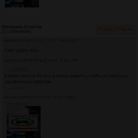
Пропущено 22 постов
В тред
Скрыть
21 с картинками.
Аноним
29/04/23 Суб 21:17:27
№
1304165
Гори чурка, гори.
Аноним
22/05/23 Пнд 06:16:56
№
1312350
>>1223133
Короче нельзя бухать и юзать наркоту, чтобы оставаться
зашоренным веруном.
>>1357456
Аноним
04/06/23 Вск 04:34:26
№
1315911
322Кб, 604x604