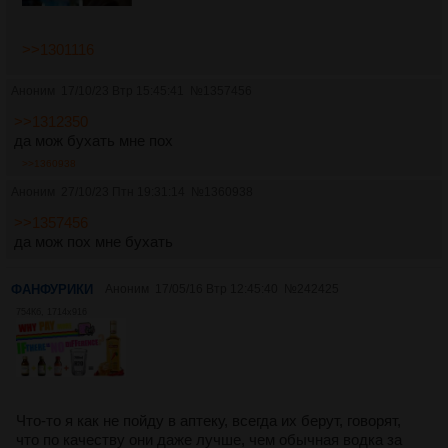
>>1301116
Аноним
17/10/23 Втр 15:45:41
№
1357456
>>1312350
да мож бухать мне пох
>>1360938
Аноним
27/10/23 Птн 19:31:14
№
1360938
>>1357456
да мож пох мне бухать
ФАНФУРИКИ
Аноним
17/05/16 Втр 12:45:40
№
242425
754Кб, 1714x916
Что-то я как не пойду в аптеку, всегда их берут, говорят,
что по качеству они даже лучше, чем обычная водка за