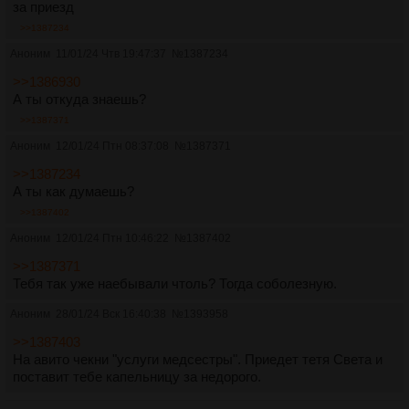
за приезд
>>1387234
Аноним
11/01/24 Чтв 19:47:37
№
1387234
>>1386930
А ты откуда знаешь?
>>1387371
Аноним
12/01/24 Птн 08:37:08
№
1387371
>>1387234
А ты как думаешь?
>>1387402
Аноним
12/01/24 Птн 10:46:22
№
1387402
>>1387371
Тебя так уже наебывали чтоль? Тогда соболезную.
Аноним
28/01/24 Вск 16:40:38
№
1393958
>>1387403
На авито чекни "услуги медсестры". Приедет тетя Света и
поставит тебе капельницу за недорого.