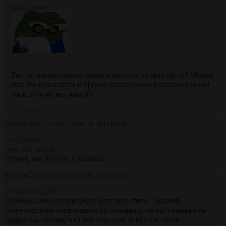
334Кб, 1359x1038
Так че, каково заключение комиссии уровня /alco/? Можно
все эти витасепты и прочие асептолины разбавленными
пить, или ну его нахуй?
>>1215295
Аноним
02/11/22 Срд 18:30:31
№
1215295
>>1214940
>ну его нахуй
Ответ, как всегда, в вопросе.
Аноним
25/03/23 Суб 00:48:38
№
1292052
>>242425 (OP)
Помню, смешал однажды коктейль типа - аралия,
элеутерококк и женьшень по пузырьку, запил пузырьком
родиолы. потому что она вкусная. И впал в такое