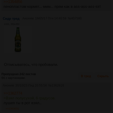
>>1354856
пенопластом кормят... ммм... прям как в ass-ass-ass-sir!
Сидр тред
Аноним
19/05/17 Птн 14:40:59
№
407580
41Кб, 350x350
Отписыватесь, что пробовали.
Пропущено 242 постов
В тред
Скрыть
66 с картинками.
Аноним
30/10/23 Пнд 20:55:56
№
1362818
>>1362774
>Взял полусухой, 6 градусов.
лушеп ты в рот взял..
>>1363031