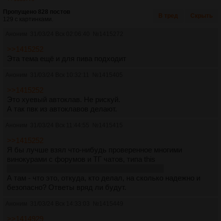
Пропущено 828 постов
В тред
Скрыть
129 с картинками.
Аноним
31/03/24 Вск 02:06:40
№
1415272
>>1415252
Эта тема ещё и для пива подходит
Аноним
31/03/24 Вск 10:32:11
№
1415405
>>1415252
Это хуевый автоклав. Не рискуй.
А так пвк из автоклавов делают.
Аноним
31/03/24 Вск 11:44:55
№
1415415
>>1415252
Я бы лучше взял что-нибудь проверенное многими
винокурами с форумов и ТГ чатов, типа this
https://samogon-i-vodka.ru/catalog/1374/147101/
А там - что это, откуда, кто делал, на сколько надежно и
безопасно? Ответы вряд ли будут.
Аноним
31/03/24 Вск 14:33:03
№
1415449
>>1414929