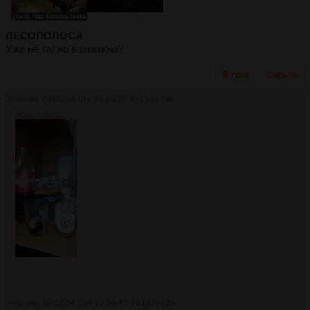
ЛЕСОПОЛОСА
Уже не та! но возможно?
В тред
Скрыть
Аноним
08/02/24 Чтв 23:49:22
№
1398738
782Кб, 419x932
Аноним
10/02/24 Суб 22:59:43
№
1399239