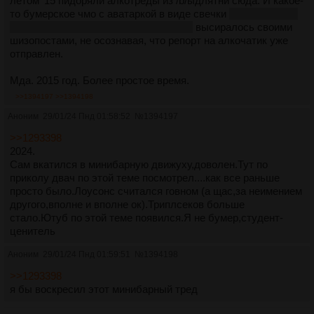
летом '15 пидоряли алкотреды из /b/ыдлятни сюда. И какое-
то бумерское чмо с аватаркой в виде свечки
да, буквально
с аватаркой в виде зажжённой свечки
высиралось своими
шизопостами, не осознавая, что репорт на алкочатик уже
отправлен.
Мда. 2015 год. Более простое время.
>>1394197
>>1394198
Аноним
29/01/24 Пнд 01:58:52
№
1394197
>>1293398
2024.
Сам вкатился в минибарную движуху,доволен.Тут по
приколу двач по этой теме посмотрел....как все раньше
просто было.Лоусонс считался говном (а щас,за неимением
другого,вполне и вполне ок).Триплсеков больше
стало.Ютуб по этой теме появился.Я не бумер,студент-
ценитель
Аноним
29/01/24 Пнд 01:59:51
№
1394198
>>1293398
я бы воскресил этот минибарный тред