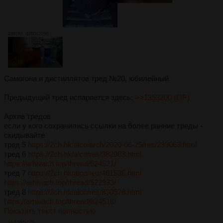
2981Кб, 4000x2256
Самогона и дистиллятов тред №20, юбилейный
Предыдущий тред испаряется здесь:
>>1353200 (OP)
Архив тредов
если у кого сохранились ссылки на более ранние треды -
скидывайте
тред 5
https://2ch.hk/alco/arch/2020-06-25/res/293063.html
тред 6
https://2ch.hk/alco/res/382063.html
https://arhivach.top/thread/624521/
тред 7
https://2ch.hk/alco/res/461536.html
https://arhivach.top/thread/522933/
тред 8
https://2ch.hk/alco/res/830526.html
https://arhivach.top/thread/624518/
Показать текст полностью
>>1385775