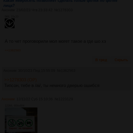
Какая нейросеть позволяет сделать голые фотки по фотке
лица?
Аноним
23/02/23 Чтв 23:33:42
№
1278303
0Кб, 33x33
А то чет проговорили мол могет такое а где шо хз
>>1362563
В тред
Скрыть
Аноним
30/10/23 Пнд 15:55:09
№
1362563
>>1278303 (OP)
Типсон, тебе в /ai/, ты немного дверью ошибся
Аноним
12/11/22 Суб 15:10:36
№
1223129
122Кб, 604x604