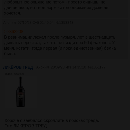
любопытное опьянение потом - просто сидишь, не
двигаешься, но тебе норм - этого движения даже не
хочется.
Аноним
07/10/23 Суб 01:49:04
№
1353843
>>362208
В реанимации лежал после пузыря, лет в шестнадцать,
дышать перестал, так что не пизди про 50 флаконов. У
меня, кстати, тогда первая (и пока единственная) белка
была.
ЛИКЁРОВ ТРЕД
Аноним
28/09/23 Чтв 14:35:10
№
1351177
164Кб, 600x600
Короче я заебался скроллить в поисках треда.
Это ЛИКЕРОВ ТРЕД