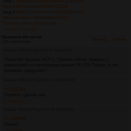
тред 7
https://2ch.hk/alco/res/461536.html
https://arhivach.top/thread/522933/
тред 8
https://2ch.hk/alco/res/830526.html
https://arhivach.top/thread/624518/
Показать текст полностью
>>1385774
>>1353201
Пропущено 800 постов
В тред
Скрыть
128 с картинками.
Аноним
07/01/24 Вск 22:42:24
№
1385471
Прикупил на днях АСП-1. Провел сейчас замеры, с
коррекцией по температуре вышло 96.73% Пиздит, я так
понимаю, градусник?
Аноним
08/01/24 Пнд 01:00:40
№
1385499
>>1383561
Перекот сделай уже.
>>1385502
Аноним
08/01/24 Пнд 01:35:38
№
1385502
>>1385499
Зачем?
>>1385549