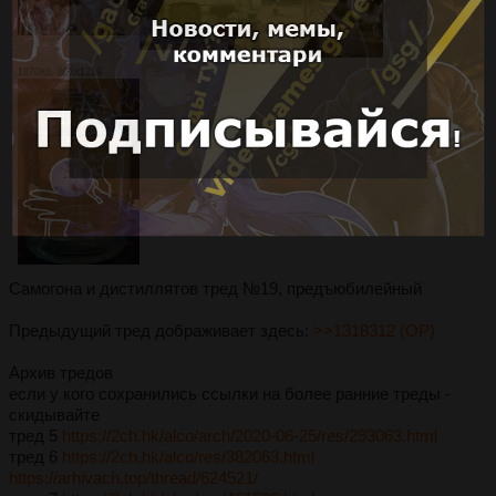
1870Кб, 803x1219
Самогона и дистиллятов тред №19, предъюбилейный
Предыдущий тред дображивает здесь:
>>1318312 (OP)
Архив тредов
если у кого сохранились ссылки на более ранние треды -
скидывайте
тред 5
https://2ch.hk/alco/arch/2020-06-25/res/293063.html
тред 6
https://2ch.hk/alco/res/382063.html
https://arhivach.top/thread/624521/