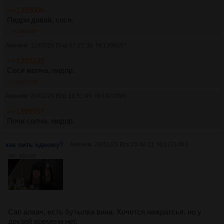
>>1399006
Пидри давай, сося.
>>1399557
Аноним
12/02/24 Пнд 07:22:36
№
1399557
>>1399239
Соси молча, пидор.
>>1402096
Аноним
20/02/24 Втр 18:51:45
№
1402096
>>1399557
Почи солча, мидор.
как пить одному?
Аноним
26/11/23 Вск 20:48:11
№
1371463
7Кб, 300x168
Сап алкач, есть бутылка вина. Хочется нажратсья. но у
друзей времени нет.