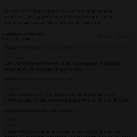
В этом ИТТ треде предлагаю постить свои запасы,
называть друг друга мочехлёбами и хвалить няш с
идеальным вкусом. Ну и бухать, разумеется.
Пропущено 294 постов
В тред
Скрыть
73 с картинками.
Аноним
09/09/19 Пнд 23:34:04
№
765811
>>756033
Бля, люто плюсую Метро. Я аж подпрыгнул от радости,
когда полку Ангостуры увидел у них.
Аноним
20/09/19 Птн 14:41:32
№
770463
>>38370
А там хотя бы что-то ощущается при 80% алкоголя?
Я вот думаю купить, но не определился 40, 60 или 80 брать
Аноним
28/03/23 Втр 11:26:19
№
1293398
>>295
>/14
Пиздец на этой параше олдовые посты. А я помню, как