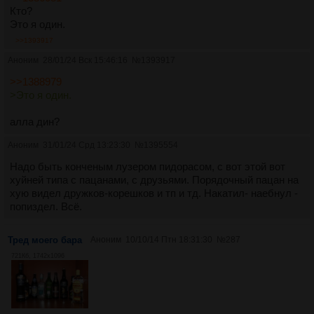
Кто?
Это я один.
>>1393917
Аноним
28/01/24 Вск 15:46:16
№
1393917
>>1388979
>Это я один.
алла дин?
Аноним
31/01/24 Срд 13:23:30
№
1395554
Надо быть конченым лузером пидорасом, с вот этой вот
хуйней типа с пацанами, с друзьями. Порядочный пацан на
хую видел дружков-корешков и тп и тд. Накатил- наебнул -
попиздел. Всё.
Тред моего бара
Аноним
10/10/14 Птн 18:31:30
№
287
721Кб, 1742x1096