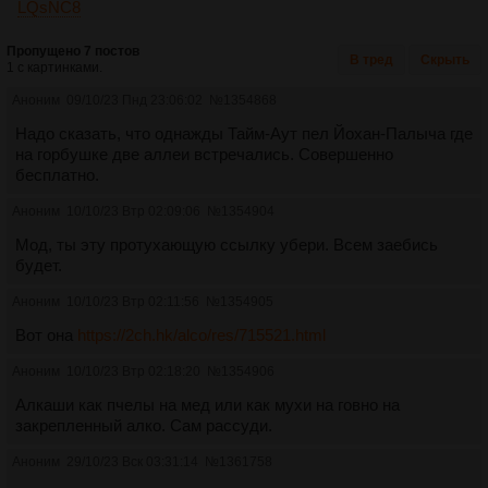
LQsNC8
Пропущено 7 постов
В тред
Скрыть
1 с картинками.
Аноним
09/10/23 Пнд 23:06:02
№
1354868
Надо сказать, что однажды Тайм-Аут пел Йохан-Палыча где
на горбушке две аллеи встречались. Совершенно
бесплатно.
Аноним
10/10/23 Втр 02:09:06
№
1354904
Мод, ты эту протухающую ссылку убери. Всем заебись
будет.
Аноним
10/10/23 Втр 02:11:56
№
1354905
Вот она
https://2ch.hk/alco/res/715521.html
Аноним
10/10/23 Втр 02:18:20
№
1354906
Алкаши как пчелы на мед или как мухи на говно на
закрепленный алко. Сам рассуди.
Аноним
29/10/23 Вск 03:31:14
№
1361758