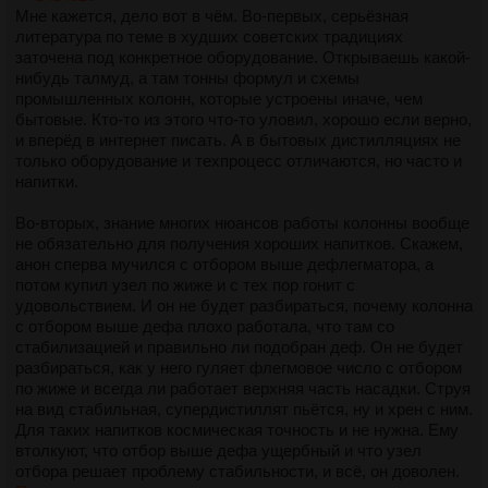
Мне кажется, дело вот в чём. Во-первых, серьёзная
литература по теме в худших советских традициях
заточена под конкретное оборудование. Открываешь какой-
нибудь талмуд, а там тонны формул и схемы
промышленных колонн, которые устроены иначе, чем
бытовые. Кто-то из этого что-то уловил, хорошо если верно,
и вперёд в интернет писать. А в бытовых дистилляциях не
только оборудование и техпроцесс отличаются, но часто и
напитки.
Во-вторых, знание многих нюансов работы колонны вообще
не обязательно для получения хороших напитков. Скажем,
анон сперва мучился с отбором выше дефлегматора, а
потом купил узел по жиже и с тех пор гонит с
удовольствием. И он не будет разбираться, почему колонна
с отбором выше дефа плохо работала, что там со
стабилизацией и правильно ли подобран деф. Он не будет
разбираться, как у него гуляет флегмовое число с отбором
по жиже и всегда ли работает верхняя часть насадки. Струя
на вид стабильная, супердистиллят пьётся, ну и хрен с ним.
Для таких напитков космическая точность и не нужна. Ему
втолкуют, что отбор выше дефа ущербный и что узел
отбора решает проблему стабильности, и всё, он доволен.