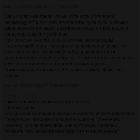
Аноним
14/07/21 Срд 23:24:47
№
1028506
Весь косяк мышления "я пью чуть чуть и это врачи
рекомендуют" в том, что это понятие "чуть чуть" в башке
зависимого от алкашки, растягивается до литров водки в
конце карьеры употребления.
Сам заметил по себе и по знакомым выпивающим.
Поэтому, мой совет - никогда не превозноси алкашку, как
что-то полезное. И критикуй себя, привей негатив к
алкоголю, как к своей слабости. Потом этот паттерн спасет
тебя, если ты неопытен и зелен по молодости.
Мимо пивной алкоголик с 10 летним стажем. Знаю, что
говорю.
Аноним
15/09/21 Срд 22:22:50
№
1048833
>>836177 (OP)
каменты к видео почитайте, ну стеб же
"Добрый день!
Это мое выступление в рамках юмористического фестиваля
Парадоксач, который проводила Курилка Гутенберга.
Конечно, оно не правдивое, оно шуточное, призвано
показать, что наукообразие надо отличать от науки."