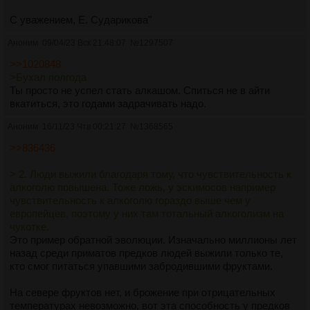
С уважением, Е. Сударикова"
Аноним
09/04/23 Вск 21:48:07
№
1297507
>>1020848
>Бухал полгода
Ты просто не успел стать алкашом. Спиться не в айти
вкатиться, это годами задрачивать надо.
Аноним
16/11/23 Чтв 00:21:27
№
1368565
>>836436
> 2. Люди выжили благодаря тому, что чувствительность к
алкоголю повышена. Тоже ложь, у эскимосов например
чувствительность к алкоголю гораздо выше чем у
европейцев, поэтому у них там тотальный алкоголизм на
чукотке.
Это пример обратной эволюции. Изначально миллионы лет
назад среди приматов предков людей выжили только те,
кто смог питаться упавшими забродившими фруктами.
На севере фруктов нет, и брожение при отрицательных
температурах невозможно, вот эта способность у предков