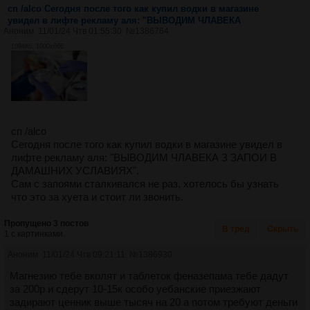
сп /alco Сегодня после того как купил водки в магазине
увидел в лифте рекламу аля: "ВЫВОДИМ ЧЛАВЕКА
Аноним
11/01/24 Чтв 01:55:30
№
1386764
1094Кб, 1000x666
сп /alco
Сегодня после того как купил водки в магазине увидел в
лифте рекламу аля: "ВЫВОДИМ ЧЛАВЕКА З ЗАПОИ В
ДАМАШНИХ УСЛАВИЯХ".
Сам с запоями сталкивался не раз, хотелось бы узнать
что это за хуета и стоит ли звонить.
Пропущено 3 постов
В тред
Скрыть
1 с картинками.
Аноним
11/01/24 Чтв 09:21:11
№
1386930
Магнезию тебе вколят и таблеток феназепама тебе дадут
за 200р и сдерут 10-15к особо уебанские приезжают
задирают ценник выше тысяч на 20 а потом требуют деньги