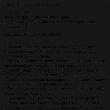
Аноним
17/12/23 Вск 13:51:38
№
1378892
>>1377669 (OP)
масла 200 грам сожри и кеыиром запей
прада потом песень отвидтся. но тебе же эффект а не
последствия?
Аноним
28/12/23 Чтв 18:38:19
№
1382617
>>1377669 (OP)
1. Начинать пить
только
после еды. Но еда не должна
быть слишком жирной и тяжелой, иначе будет двойная
нагрузка на почки и печень.
2. Пить только крепкое, желательно зерновое. Водка, виски.
Виноградный алкоголь, будь то вино или коньяк - сильно
дурманят голову, в отличии от зернового. Еще к годным
вариантам я бы добавил текилу, у нее очень легкое,
ободряющее опьянение, но я говорю про настоящую текилу
из голубой агавы, а не про рект хуйню за 1000р.
3. Пить по чуть чуть, потягивать, а не закидывать стопками.
Лучше вообще налить в бокал.
4. Закусывать овощами, мяском. Ни в коем случае не
сладостями. И тем более забудь про "запивоны", соки и
газировку - это вообще пиздец, углекислота + сахар. Если