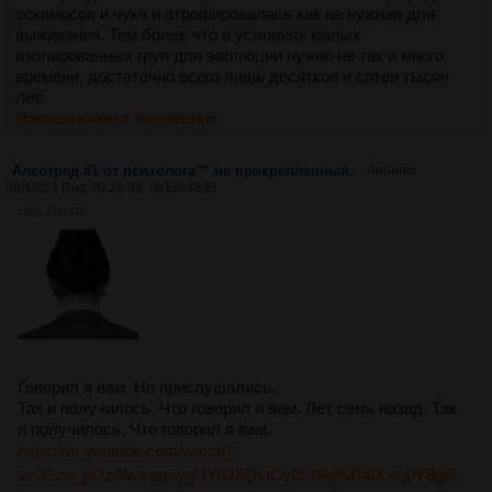
эскимосов и чукч и атрофировалась как не нужная для
выживания. Тем более что в условиях малых
изолированных груп для эволюции нужно не так и много
времени, достаточно всего лишь десятков и сотен тысяч
лет.
Показать текст полностью
Алкотред #1 от психолога™ не прикрепленный.
Аноним
09/10/23 Пнд 20:25:34
№
1354835
15Кб, 474x474
Говорил я вам. Не прислушались.
Так и получилось, Что говорил я вам. Лет семь назад. Так
и получилось. Что говорил я вам.
https://m.youtube.com/watch?
v=3Szc_pOz9fw&pp=ygUY0J3QvtCy0L7RgNC40Lsg0Y8g0L