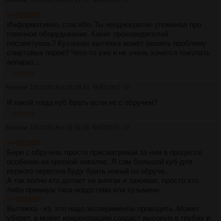
минимум на десяток градусов и не открываем
Все эти пункты по одному не приходят.
загерметизированный куб. Сначала уравниваем давление.
Например, сунули мужики нос в недостаточно остывший
>>921856
То есть, например, аккуратненько вынимаем термометр из
куб, в котором перегоняли крепкую навалку, получили ожоги
Информативно, спасибо. Ты неоднократно упоминал про
штуцера на крышке. Если нас не убило, то откручиваем
паром, пара вылетело дохуя, концентрация получилась
говенное оборудование. Каких производителей
клапан, чтобы дать дырку для уравнивания давления
приличная и спиртовые пары взорвались, а остатки из
посоветуешь? Кухонная вытяжка может решить проблему
побольше. Подождали. Не убило? Отлично, можно
опрокинутого куба загорелись от взрыва. Один труп, один
спиртовых паров? Чего-то уже и не очень хочется покупать
открывать куб.
инвалид, у погибшего жена и ребенок остались в
аппарат...
развороченной квартире.
>>922079
Или решил перегнать мацерат, поставил его в одной
комнате с кубом, куб на первом перегоне забился и ебнул,
Аноним
18/10/20 Вск 08:38:41
№
921963
48
двадцать литров 90+ градусов мацерата загорелось и
И какой тогда куб брать если не с обручем?
пиздос.
И так далее.
>>922079
Поэтому обо всех из них надо помнить, обходить их
Аноним
18/10/20 Вск 11:32:06
№
922079
49
заранее, не гнать бухим и не оставлять работающее
оборудование без присмотра. Даже под автоматикой -
>>921963
никаких гарантий.
Бери с обручем, просто присматривай за ним в процессе,
Самое главное здесь - не гнать бухим и присматривать за
особенно на крепкой навалке. Я сам большой куб для
процессом. Даже если ты проебался - если голова работает
первого перегона буду брать новый на обруче.
и ты вовремя среагировал - подавляющее большинство
А так полно кто делает на винтах и зажимах, просто это
проблемных ситуаций можно разрулить и предотвратить.
либо премиум типа нордстима или кузьмичи
>>921950
Вытяжка - хз, это надо эксперименты проводить. Может
уберет, а может концентрацию создаст высокую в трубах и