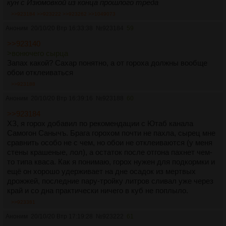
кун с Изюмовкой из конца прошлого треда
>>923184
>>923222
>>923262
>>1049073
Аноним
20/10/20 Втр 16:33:38
№
923184
59
>>923140
>вонючего сырца
Запах какой? Сахар понятно, а от гороха должны вообще
обои отклеиваться
>>923188
Аноним
20/10/20 Втр 16:39:16
№
923188
60
>>923184
ХЗ, я горох добавил по рекомендации с Ютаб канала
Самогон Санычъ. Брага горохом почти не пахла, сырец мне
сравнить особо не с чем, но обои не отклеиваются (у меня
стены крашеные, лол), а остаток после отгона пахнет чем-
то типа кваса. Как я понимаю, горох нужен для подкормки и
ещё он хорошо удерживает на дне осадок из мертвых
дрожжей, последние пару-тройку литров сливал уже через
край и со дна практически ничего в куб не поплыло.
>>923381
Аноним
20/10/20 Втр 17:19:28
№
923222
61