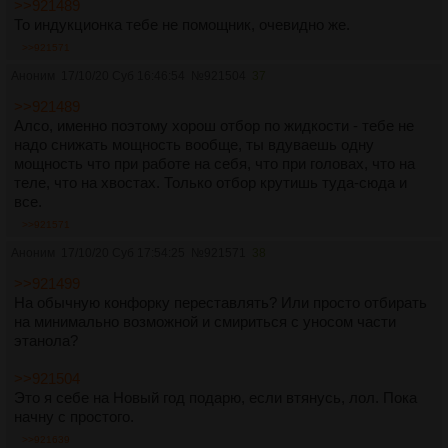
>>921489
То индукционка тебе не помощник, очевидно же.
>>921571
Аноним
17/10/20 Суб 16:46:54
№
921504
37
>>921489
Алсо, именно поэтому хорош отбор по жидкости - тебе не
надо снижать мощность вообще, ты вдуваешь одну
мощность что при работе на себя, что при головах, что на
теле, что на хвостах. Только отбор крутишь туда-сюда и
все.
>>921571
Аноним
17/10/20 Суб 17:54:25
№
921571
38
>>921499
На обычную конфорку переставлять? Или просто отбирать
на минимально возможной и смириться с уносом части
этанола?
>>921504
Это я себе на Новый год подарю, если втянусь, лол. Пока
начну с простого.
>>921639