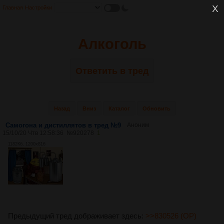
Главная
Настройки
Алкоголь
Ответить в тред
Назад
Вниз
Каталог
Обновить
Самогона и дистиллятов в тред №9
Аноним
15/10/20 Чтв 12:58:36
№
920278
1
1182Кб, 1200x816
Предыдущий тред дображивает здесь:
>>830526 (OP)