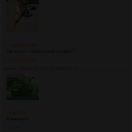
>>920278 (OP)
Где купить нормальный аппарат?
>>921070
>>921129
Аноним
16/10/20 Птн 18:20:29
№
921070
23
32Кб, 600x432
>>921025
В магазине
>>921095