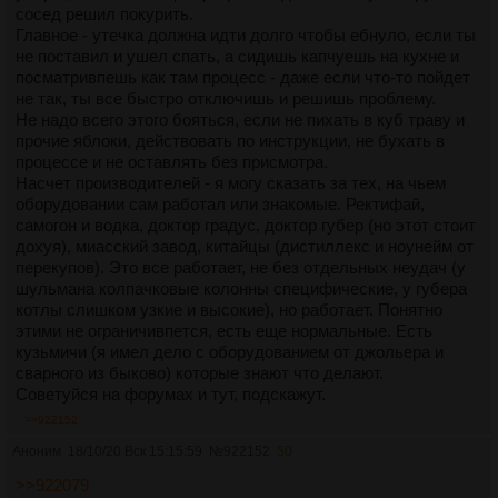
сосед решил покурить.
Главное - утечка должна идти долго чтобы ебнуло, если ты
не поставил и ушел спать, а сидишь капчуешь на кухне и
посматривпешь как там процесс - даже если что-то пойдет
не так, ты все быстро отключишь и решишь проблему.
Не надо всего этого бояться, если не пихать в куб траву и
прочие яблоки, действовать по инструкции, не бухать в
процессе и не оставлять без присмотра.
Насчет производителей - я могу сказать за тех, на чьем
оборудовании сам работал или знакомые. Ректифай,
самогон и водка, доктор градус, доктор губер (но этот стоит
дохуя), миасский завод, китайцы (дистиллекс и ноунейм от
перекупов). Это все работает, не без отдельных неудач (у
шульмана колпачковые колонны специфические, у губера
котлы слишком узкие и высокие), но работает. Понятно
этими не ограничивпется, есть еще нормальные. Есть
кузьмичи (я имел дело с оборудованием от джольера и
сварного из быково) которые знают что делают.
Советуйся на форумах и тут, подскажут.
>>922152
Аноним
18/10/20 Вск 15:15:59
№
922152
50
>>922079