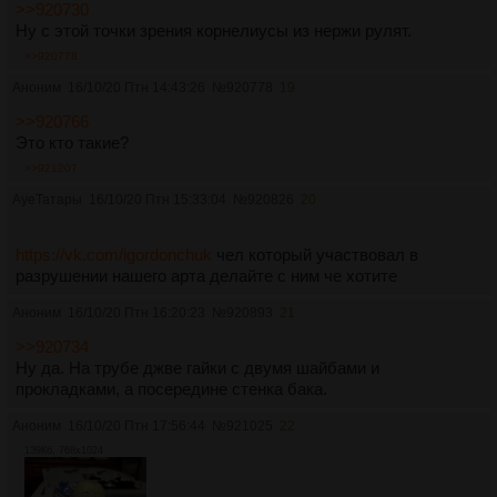
>>920730
Ну с этой точки зрения корнелиусы из нержи рулят.
>>920778
Аноним
16/10/20 Птн 14:43:26
№
920778
19
>>920766
Это кто такие?
>>921207
АуеТатары
16/10/20 Птн 15:33:04
№
920826
20
https://vk.com/igordonchuk
чел который участвовал в
разрушении нашего арта делайте с ним че хотите
Аноним
16/10/20 Птн 16:20:23
№
920893
21
>>920734
Ну да. На трубе джве гайки с двумя шайбами и
прокладками, а посередине стенка бака.
Аноним
16/10/20 Птн 17:56:44
№
921025
22
139Кб, 768x1024