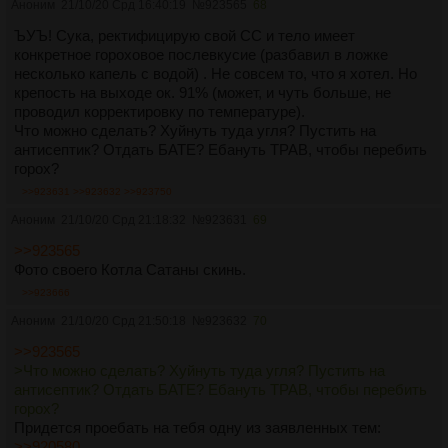
Аноним
21/10/20 Срд 16:40:19
№
923565
68
ЪУЪ! Сука, ректифицирую свой СС и тело имеет
конкретное гороховое послевкусие (разбавил в ложке
несколько капель с водой) . Не совсем то, что я хотел. Но
крепость на выходе ок. 91% (может, и чуть больше, не
проводил корректировку по температуре).
Что можно сделать? Хуйнуть туда угля? Пустить на
антисептик? Отдать БАТЕ? Ебануть ТРАВ, чтобы перебить
горох?
>>923631
>>923632
>>923750
Аноним
21/10/20 Срд 21:18:32
№
923631
69
>>923565
Фото своего Котла Сатаны скинь.
>>923666
Аноним
21/10/20 Срд 21:50:18
№
923632
70
>>923565
>Что можно сделать? Хуйнуть туда угля? Пустить на
антисептик? Отдать БАТЕ? Ебануть ТРАВ, чтобы перебить
горох?
Придется проебать на тебя одну из заявленных тем:
>>920580