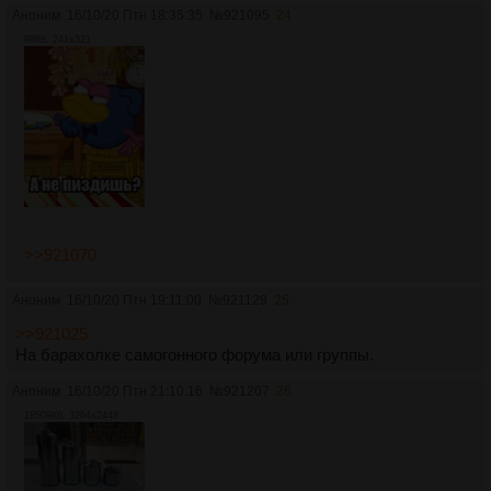
Аноним
16/10/20 Птн 18:35:35
№
921095
24
98Кб, 241x321
>>921070
Аноним
16/10/20 Птн 19:11:00
№
921129
25
>>921025
На барахолке самогонного форума или группы.
Аноним
16/10/20 Птн 21:10:16
№
921207
26
18509Кб, 3264x2448