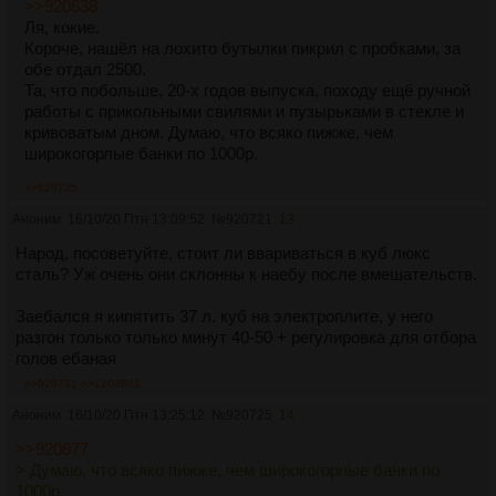
>>920638
Ля, кокие.
Короче, нашёл на лохито бутылки пикрил с пробками, за
обе отдал 2500.
Та, что побольше, 20-х годов выпуска, походу ещё ручной
работы с прикольными свилями и пузырьками в стекле и
кривоватым дном. Думаю, что всяко пижже, чем
широкогорлые банки по 1000р.
>>920725
Аноним
16/10/20 Птн 13:09:52
№
920721
13
Народ, посоветуйте, стоит ли ввариваться в куб люкс
сталь? Уж очень они склонны к наебу после вмешательств.
Заебался я кипятить 37 л. куб на электроплите, у него
разгон только только минут 40-50 + регулировка для отбора
голов ебаная
>>920731
>>1206842
Аноним
16/10/20 Птн 13:25:12
№
920725
14
>>920677
> Думаю, что всяко пижже, чем широкогорлые банки по
1000р.