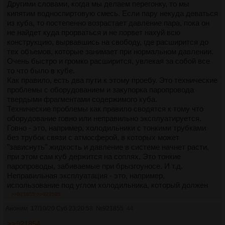
герметиком и потом просто прорезать его когда снимаешь.
Другими словами, когда мы делаем перегонку, то мы
Далее везде. Популярные сейчас крышки на ободах со
кипятим водноспиртовую смесь. Если пару некуда деваться
стяжкой (каюсь, сам сейчас такой куб присматриваю)
из куба, то постепенно возрастает давление пара, пока он
самые ненадежные в плане герметичности среди массовых,
не найдет куда прорваться и не порвет нахуй всю
имейте в виду.
конструкцию, вырвавшись на свободу, где расширится до
- одним из источников спиртовых паров является штатное
тех объемов, которые занимает при нормальном давлении.
срабатывание подрывного клапана. От него отказываться
Очень быстро и громко расширится, увлекая за собой все
нельзя, см. следующий пункт. Тут уже только личный
то что было в кубе.
контроль. Может быть, какие-то технические решения,
Как правило, есть два пути к этому проебу. Это технические
отводящие выброс на улицу, например.
проблемы с оборудованием и закупорка паропровода
Итого. По возможности гоним на воздухе (или как минимум
твердыми фрагментами содержимого куба.
с открытыми окнами), контролируем подрывной клапан,
Технические проблемы как правило сводятся к тому что
соединения и наличие напора воды для холодильника, по
оборудование говно или неправильно эксплуатируется.
возможности используем более надежные типы соединений
Говно - это, например, холодильники с тонкими трубками
и пытаемся иметь независимость от водопровода.
без трубок связи с атмосферой, в которых может
Разумеется, стоит помнить что открытый огонь сильно
"зависнуть" жидкость и давление в системе начнет расти,
ускорит все проблемы, которые нам приносит этот пункт.
при этом сам куб держится на соплях. Это тонкие
Поэтому гнать на газе, особенно второй перегон, особенно в
паропроводы, забиваемые при брызгоуносе. И т.д.
помещение - неблагодарное дело.
Неправильная эксплуатация - это, например,
использование под углом холодильника, который должен
работать вертикально. Слишком большая подача мощности
>>921855
>>922595
в куб с густой брагой, наполненный слишком сильно, из-за
Аноним
17/10/20 Суб 23:20:58
№
921855
44
чего казалось бы приличный по диаметру паропровод
забивается при брызгоуносе. Следуйте инструкции, мать
>>921854