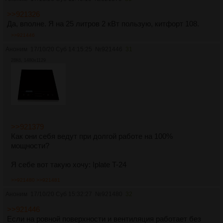
>>921326
Да, вполне. Я на 25 литров 2 кВт пользую, китфорт 108.
>>921446
Аноним
17/10/20 Суб 14:15:25
№
921446
31
28Кб, 1480x1129
>>921379
Как они себя ведут при долгой работе на 100%
мощности?
Я себе вот такую хочу: Iplate T-24
>>921480
>>921481
Аноним
17/10/20 Суб 15:32:27
№
921480
32
>>921446
Если на ровной поверхности и вентиляция работает без