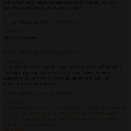
А в кубе с обручем есть разница, на кастрюлю, или на
крышку надета кольцевая прокладка?
>>922159
Аноним
18/10/20 Вск 15:42:11
№
922159
51
>>922152
Вот тут не знаю.
>>922176
Аноним
18/10/20 Вск 16:06:50
№
922176
52
>>922159
С дивана кажется, что на крышке более удобный вариант,
т.к. борт отрытой кастрюли будет без помех, но все
надевают на кастрюлю. Можешь проверить, как оно
работает, зело интересно?
Аноним
19/10/20 Пнд 08:45:48
№
922595
53
>>921854
> Как можно заметить, все эти проблемы особенно заметны
будут у тех, кто купил себе ПВК, потому что ПВК так и
шепчет - гони густое, гони прямо с плодами, ты же столько
бабла отдал за удобство.
>>921482 →