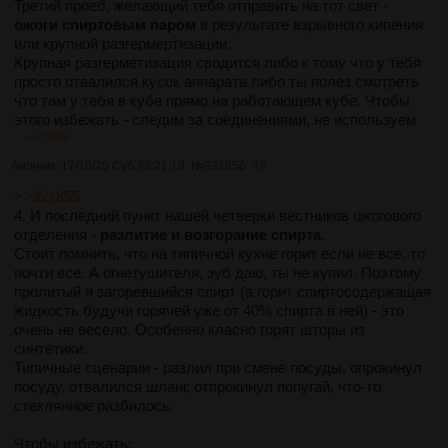
товарищ вполне успешно заворачивал сливы в наволочку,
Третий проеб, желающий тебя отправить на тот свет -
которую укладывал в спирт, а чтобы наволочка не всплыла
ожоги спиртовым паром
в результате взрывного кипения
и не заткнула паровровод - сверху клал крупную
или крупной разгермертизации.
металлическую сетку, которая упиралась в сужение
Крупная разгерметизация сводится либо к тому что у тебя
купольной крышки, оставляя еще сантиметров двадцать
просто отвалился кусок аппарата либо ты полез смотреть
свободного пространства до паропровода. Но лучше,
что там у тебя в кубе прямо на работающем кубе. Чтобы
повторюсь, перегонять без крупных включений.
этого избежать - следим за соединениями, не используем
Густой брагой можно закупорить паропровод если брага
аппараты, которые держатся на соплях. Ну и не лезем в
>>921856
а) реально густая
кипящий аппарат, но если не бухать - то желание в него
Аноним
17/10/20 Суб 23:21:19
№
921856
45
б) ее налито много, так что при брызгоуносе она улетает в
лезть как правило не появляется.
паропровод.
Как возникает взрывное кипение. Чем выше давление - тем
>>921855
в) подано дохуя мощности, поэтому она бурно кипит.
выше температура кипения. Чем ниже - тем ниже. Поэтому,
4. И последний пункт нашей четверки вестников ожогового
Поэтому такие браги лучше перегонять имея запас по
когда в кубе возникает избыточное давление, жидкость в
отделения -
разлитие и возгорание спирта
.
объему, на сниженной мощности, а еще лучше плеснув
нем нагревается выше, чем ее точка кипения при
Стоит помнить, что на типичной кухне горит если не все, то
водички для жидкости.
нормальном давлении. И когда ты решаешь сунуть свое
почти все. А огнетушителя, зуб даю, ты не купил. Поэтому
Как можно заметить, все эти проблемы особенно заметны
любопытное ебало в куб - тебе в него прилетает струя пара
пролитый и загоревшийся спирт (а горит спиртосодержащая
будут у тех, кто купил себе ПВК, потому что ПВК так и
не только от избыточного давления, но и жидкость, почуяв
жидкость будучи горячей уже от 40% спирта в ней) - это
шепчет - гони густое, гони прямо с плодами, ты же столько
свободу вскипает, а если она набрала уже как следует
очень не весело. Особенно класно горят шторы из
бабла отдал за удобство.
лишней теплоты - охуенно активно вскипает - пар хуячит
синтетики.
Стоит добавить, что использование конусных крышек,
так, что куб превращается в неплохую пароварку.
Типичные сценарии - разлил при смене посуды, опрокинул
очень широких паропроводов на восходящей части и прочее
Трупов от такого сования нос в типа отключенный и
посуду, отвалился шланг, отпрокинул попугай, что-то
отдаление узких мест паропровода от поверхности кипения
безопасный куб - более чем. Да и пострадавших тоже.
стеклянное разбилось.
- тоже сильно помогает избежать проблем.
Причем сила пара может быть такова, что обваривает по
Для предотвращения возникновения повышенного давления
несколько человек сразу.
Чтобы избежать: