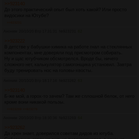
>>923140
До этого практический опыт был хоть какой? Или просто
видосики на Ютубе?
>>923231
Аноним
20/10/20 Втр 17:31:31
№
923231
62
>>923222
В детстве у бабушки-химика на работе гнал на стеклянных
компонентах, мне доверяли под присмотром собирать.
Ну и щас ютубчиком обсмотрелся. Вроде бы, ничего
сложного нет, калькулятор самогонщика установил. Завтра
буду тренировать нос на головы-хвосты.
Аноним
20/10/20 Втр 18:17:16
№
923262
63
>>923140
Б-же мой, а горох-то зачем? Там же сплошной белок, от него
кроме вони никакой пользы.
>>923269
>>923276
Аноним
20/10/20 Втр 18:30:36
№
923269
64
>>923262
Да хрен знает, доверился советам дидов из ютуба.