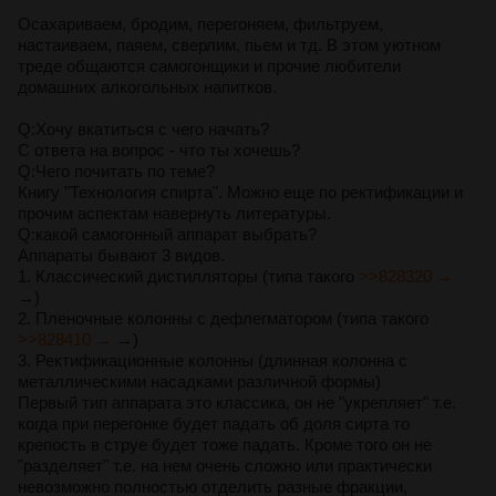
Осахариваем, бродим, перегоняем, фильтруем,
настаиваем, паяем, сверлим, пьем и тд. В этом уютном
треде общаются самогонщики и прочие любители
домашних алкогольных напитков.
Q:Хочу вкатиться с чего начать?
С ответа на вопрос - что ты хочешь?
Q:Чего почитать по теме?
Книгу "Технология спирта". Можно еще по ректификации и
прочим аспектам навернуть литературы.
Q:какой самогонный аппарат выбрать?
Аппараты бывают 3 видов.
1. Классический дистилляторы (типа такого
>>828320 →
→)
2. Пленочные колонны с дефлегматором (типа такого
>>828410 →
→)
3. Ректификационные колонны (длинная колонна с
металлическими насадками различной формы)
Первый тип аппарата это классика, он не "укрепляет" т.е.
когда при перегонке будет падать об доля сирта то
крепость в струе будет тоже падать. Кроме того он не
"разделяет" т.е. на нем очень сложно или практически
невозможно полностью отделить разные фракции,