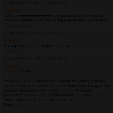
Аноним
20/10/20 Втр 05:22:10
№
923003
56
>>922984
ПВК это
когда в жопу ебут
горячий пар пробулькивается,
или это водяная баня с водой под повышенным давлением?
>>923053
>>923902
Аноним
20/10/20 Втр 10:45:42
№
923053
57
>>923003
Это паровая баня, если быть точным.
>>923140
Аноним
20/10/20 Втр 15:19:48
№
923140
58
>>923053
Спасибо, понял.
А я, между тем, забрал на почте свою "Изюмовку" и выгнал
на ней 25л (в два приёма) сахарной браги из 5кг сахара и 1кг
гороха. Гнал в режиме пот-стилл. Получилось две
трехлитровые банки под самый край 40° вонючего сырца.
Завтра буду пытаться ректифицировать.
Держу в курсе.