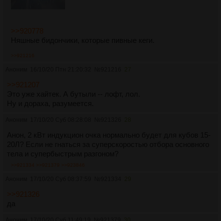
>>920778
Няшные бидончики, которые пивные кеги.
>>921216
Аноним
16/10/20 Птн 21:20:32
№
921216
27
>>921207
Это уже хайтек. А бутыли -- лофт, лол.
Ну и дораха, разумеется.
Аноним
17/10/20 Суб 08:28:08
№
921326
28
Анон, 2 кВт индукцион очка нормально будет для кубов 15-
20Л? Если не гнаться за суперскоростью отбора основного
тела и супербыстрым разгоном?
>>921334
>>921379
>>923846
Аноним
17/10/20 Суб 08:37:59
№
921334
29
>>921326
да
Аноним
17/10/20 Суб 11:49:19
№
921379
30