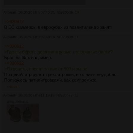
мимобарнаулецсЛюкссталь7из8треда
Аноним
16/10/20 Птн 07:45:31
№
920636
10
>>920612
В ЕС коммерсы в еврокубах из поэлитилена хранят.
Аноним
16/10/20 Птн 07:48:16
№
920638
11
>>920612
>Где вы берете десятилитровые стеклянные банки?
Брал на 6kp, например.
>>920622
>Охренеть, просят за них от 900 и выше
По цена/литр рулят трехлитровки, но с ними неудобно.
Пользуюсь пятилитровками, как компромисс.
>>920677
Аноним
16/10/20 Птн 11:19:19
№
920677
12
110Кб, 2064x1161