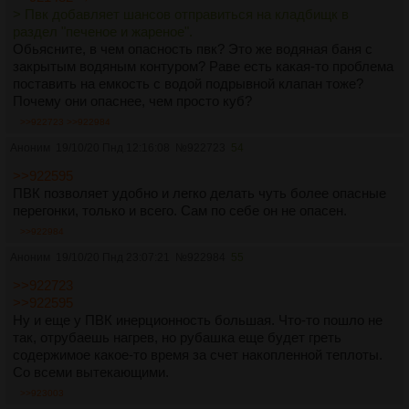
> Пвк добавляет шансов отправиться на кладбищк в
раздел "печеное и жареное".
Обьясните, в чем опасность пвк? Это же водяная баня с
закрытым водяным контуром? Раве есть какая-то проблема
поставить на емкость с водой подрывной клапан тоже?
Почему они опаснее, чем просто куб?
>>922723
>>922984
Аноним
19/10/20 Пнд 12:16:08
№
922723
54
>>922595
ПВК позволяет удобно и легко делать чуть более опасные
перегонки, только и всего. Сам по себе он не опасен.
>>922984
Аноним
19/10/20 Пнд 23:07:21
№
922984
55
>>922723
>>922595
Ну и еще у ПВК инерционность большая. Что-то пошло не
так, отрубаешь нагрев, но рубашка еще будет греть
содержимое какое-то время за счет накопленной теплоты.
Со всеми вытекающими.
>>923003