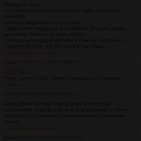
Выбираем тему:
- как самогонные аппараты делают бабах и как этого
избежать
- краткое введение в зерно и солод
- жидкостная мацерация для чайников (или как сделать
ароматное бухло не из тонны яблок)
- как сделать ягодную настойку и точно не проебаться
- оклейка белком - что это и зачем она нужна
>>920588
>>923632
>>928354
Аноним
15/10/20 Чтв 22:03:27
№
920588
4
>>920580
Пиши серию постов. Прямо по порядку раз в неделю.
>>921852
Аноним
16/10/20 Птн 04:39:32
№
920612
5
Онон, можно ли спирт-сырец хранить в пищевой
пластиковой канистре, или гроб-гроб полимеры в отборе
кладбище? Где вы берете десятилитровые стеклянные
банки?
>>920614
>>920636
>>920638
Аноним
16/10/20 Птн 05:15:31
№
920614
6