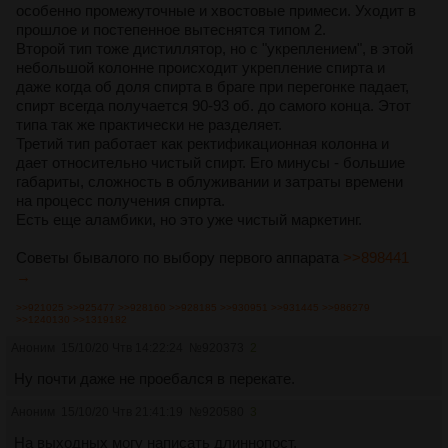
особенно промежуточные и хвостовые примеси. Уходит в
прошлое и постепенное вытеснятся типом 2.
Второй тип тоже дистиллятор, но с "укреплением", в этой
небольшой колонне происходит укрепление спирта и
даже когда об доля спирта в браге при перегонке падает,
спирт всегда получается 90-93 об. до самого конца. Этот
типа так же практически не разделяет.
Третий тип работает как ректификационная колонна и
дает относительно чистый спирт. Его минусы - большие
габариты, сложность в облуживании и затраты времени
на процесс получения спирта.
Есть еще аламбики, но это уже чистый маркетинг.
Советы бывалого по выбору первого аппарата
>>898441
→
>>921025
>>925477
>>928160
>>928185
>>930951
>>931445
>>986279
>>1240130
>>1319182
Аноним
15/10/20 Чтв 14:22:24
№
920373
2
Ну почти даже не проебался в перекате.
Аноним
15/10/20 Чтв 21:41:19
№
920580
3
На выходных могу написать длиннопост.