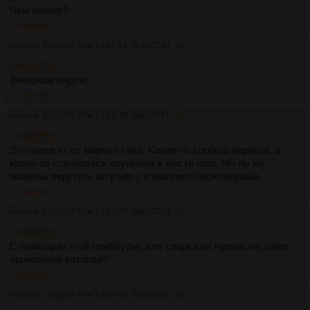
Чем пижже?
>>920730
Аноним
16/10/20 Птн 13:47:51
№
920730
15
>>920725
Внешним видом.
>>920766
Аноним
16/10/20 Птн 13:54:38
№
920731
16
>>920721
Это зависит от марки стали. Какие-то хорошо варятся, а
какие-то становятся хрупкими в месте шва. Но ты же
можешь вкрутить штуцер с клампом с прокладками.
>>920734
Аноним
16/10/20 Птн 14:02:25
№
920734
17
>>920731
С помощью этой приблуды, аля сварка не нужна, на гайке
прижимной которая?
>>920893
Аноним
16/10/20 Птн 14:34:57
№
920766
18