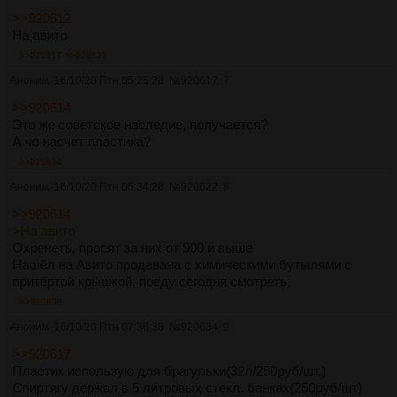
>>920612
На авито
>>920617
>>920622
Аноним
16/10/20 Птн 05:25:28
№
920617
7
>>920614
Это же советское наследие, получается?
А чо насчет пластика?
>>920634
Аноним
16/10/20 Птн 05:34:28
№
920622
8
>>920614
>На авито
Охренеть, просят за них от 900 и выше
Нашёл на Авито продавана с химическими бутылями с
притёртой крышкой, поеду сегодня смотреть.
>>920638
Аноним
16/10/20 Птн 07:36:38
№
920634
9
>>920617
Пластик использую для брагульки(32л/250руб/шт.)
Спиртягу держал в 5 литровых стекл. банках(250руб/шт)