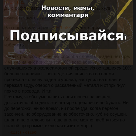
>>921639
Да с дефлегматором, ладно, буду пробовать, хули.
Аноним
17/10/20 Суб 23:19:55
№
921852
41
Раз попросили серию
>>920588
, будет серия.
Как самогонные аппараты делают бабах и как этого
избежать.
Самых распространенных способа словить пиздец четыре.
Именно на них приходится 90% всех ебаных пиздецов,
случившихся в околосамогонной среде. Из оставшихся 10%
больше половины - последствия пьянства во время
процесса - спьяну задел и уронил, наступил на шланг и
пережал воду, оперся о раскаленный металл и отпрыгнул
прямо в провода. И т.п.
Поэтому, чтобы уменьшить свои шансы на пиздец
достаточно обходить эти четыре сценария и не бухать. Ни
до перегонки, ни во время, ни после (да, когда перегон
закончен, но оборудование не обесточено, куб не осушен,
шланги не отключены - еще вполне можно наебнуться по
полной программе, включая визит в морг.)
>>921853
>>931265