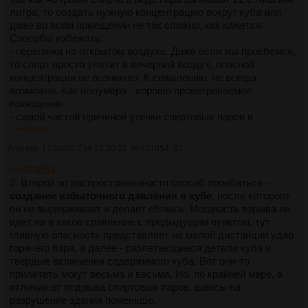
литра, то создать нужную концентрацию вокруг куба или
даже во всем помещении не так сложно, как кажется.
Способы избежать:
- перегонка на открытом воздухе. Даже если мы проебемся,
то спирт просто улетит в вечерний воздух, опасной
концентрации не возникнет. К сожалению, не всегда
возможно. Как полумера - хорошо проветриваемое
помещение.
- самой частой причиной утечки спиртовых паров в
большом количестве является отключение холодильника.
>>921854
А точнее - отключение воды. Большой куб, автоматика,
Аноним
17/10/20 Суб 23:20:31
№
921854
43
большой запас спирта в кубе, поставить отбираться головы
на ночь, ночью отключают воду и пиздец. Это реально
>>921853
повторяющийся сюжет. Поэтому либо следим за наличием
2. Второй по распространенности способ проебаться -
воды, либо работаем с автономкой, либо вообще
создание избыточного давления в кубе
, после которого
используем не проточный, емкостной холодильник. Но
он не выдерживает и делает еблысь. Мощность взрыва не
последнее уже экзотика. На датчики наличия воды и
идет ни в какое сравнение с предыдущим пунктом, тут
автоматику надежда не оправдана, как минимум один
главную опасность представляет на малой дистанции удар
случай когда ебнулось с таким датчиком был, емнип.
горячего пара, а далее - разлетающиеся детали куба и
- проверка и перестраховка в плане герметичности
твердые включения содержимого куба. Вот они-то
соединений и сварных швов. Резьбовые соединения любят
прилететь могут весьма и весьма. Но, по крайней мере, в
фумленту. Крышки, прилегающие под собственной
отличии от подрыва спиртовых паров, шансы на
тяжестью лучше не промазывать тестом, а заливать нахуй
разрушение здания поменьше.