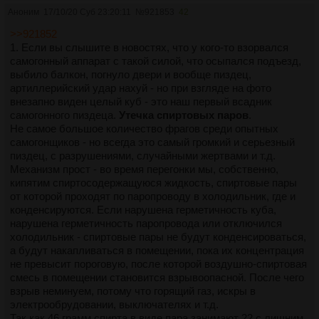
Аноним
17/10/20 Суб 23:20:11
№
921853
42
>>921852
1. Если вы слышите в новостях, что у кого-то взорвался
самогонный аппарат с такой силой, что осыпался подъезд,
выбило балкон, погнуло двери и вообще пиздец,
артиллерийский удар нахуй - но при взгляде на фото
внезапно виден целый куб - это наш первый всадник
самогонного пиздеца.
Утечка спиртовых паров
.
Не самое большое количество фрагов среди опытных
самогонщиков - но всегда это самый громкий и серьезный
пиздец, с разрушениями, случайными жертвами и т.д.
Механизм прост - во время перегонки мы, собственно,
кипятим спиртосодержащуюся жидкость, спиртовые пары
от которой проходят по паропроводу в холодильник, где и
конденсируются. Если нарушена герметичность куба,
нарушена герметичность паропровода или отключился
холодильник - спиртовые пары не будут конденсироваться,
а будут накапливаться в помещении, пока их концентрация
не превысит пороговую, после которой воздушно-спиртовая
смесь в помещении становится взрывоопасной. После чего
взрыв неминуем, потому что горящий газ, искры в
электрообрудовании, выключателях и т.д.
Так как 46 грамм спирта в виде пара занимают 22 с лишним