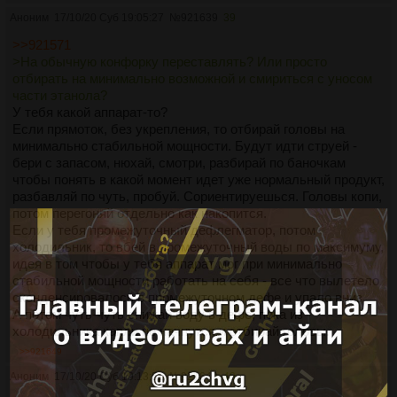
Аноним
17/10/20 Суб 19:05:27
№
921639
39
>>921571
>На обычную конфорку переставлять? Или просто
отбирать на минимально возможной и смириться с уносом
части этанола?
У тебя какой аппарат-то?
Если прямоток, без укрепления, то отбирай головы на
минимально стабильной мощности. Будут идти струей -
бери с запасом, нюхай, смотри, разбирай по баночкам
чтобы понять в какой момент идет уже нормальный продукт,
разбавляй по чуть, пробуй. Сориентируешься. Головы копи,
потом перегоняй отдельно как накопится.
Если у тебя промежуточный дефлегматор, потом
холодильник, то вбей в промежуточный воды по максимуму,
идея в том чтобы у тебя аппарат мог при минимально
стабильной мощности работать на себя - все что вылетело
сконденсировалось в промежуточном дефе и упало вниз.
А потом чуть-чуть снижай воду в дефе, пока из
холодильника капли не начнутся и отбирай головы.
>>921649
Аноним
17/10/20 Суб 19:13:51
№
921649
40