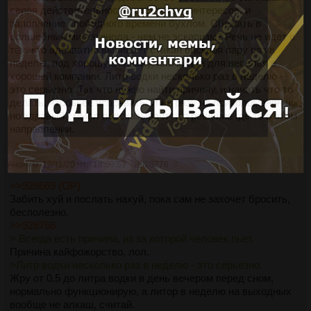
серая действительность, отсутствие интересов, и
заполнение свободного времени бухлом. Сбежать в
волшебный мир этанола - чем не эскапизм? Речь не идет о
тех, кто адекватно выпивает стакан вискаря пару раз в
неделю, под хорошую книжку, или винца для веселья в
хорошей компании. Литр водки несколько раз в неделю -
это серьезно. Так что нужно найти причину, и начать что то
делать, чтобы ее исправить. Я ни разу не психолог, анончик,
но здравый смысл подсказывает что решение где то в этом
направлении.
>>928776
Аноним
12/11/20 Чтв 18:09:52
№
928776
3
>>928669 (OP)
Забить хуй и послать нахуй, пока сам не захочет бросить,
бесполезно.
>>928766
> Всегда есть причина, из за которой человек пьет.
Причина кайфожорство, лол.
>Литр водки несколько раз в неделю - это серьезно.
Жру от 0.5 до литра водки в день вечером перед сном,
нормально функционирую, а литор в неделю на выходных
вообще не алкаш, считай.