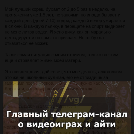
Мой лучший кореш бухает от 2 до 5 раз в неделю, на
протяжении уже 1.5 лет, не запоями, но иногда бывает и
каждый день (дней 7-10) подряд каждый вечер ужирается
в слюни. В каждую пьянку, в перещете на спирт выдирает
не мене литра водки. Я ясно вижу, как он марально
деградирует и он сам это признает. Но от бухла
отказаться не может.
Та же самая ситуация с моим отчимом, только он этим
еще и отравляет жизнь моей матери.
Это пиздец двач, дай совет, что мне делать, алкоголизм
это же не школьный хулиган, его не отпиздишь за
гаражами после уроков. НО БЛЯТЬ нужно как то
бороться, а я совершенно не понимаю
как
>>928766
>>928776
Аноним
12/11/20 Чтв 17:05:25
№
928766
2
>>928669 (OP)
Нужно понять причину. Всегда есть причина, из за которой
человек пьет. Например запивание стресса на работе/в
личной жизни. Либо недовольство собой. Либо заебавшая