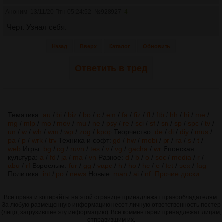
Аноним
13/11/20 Птн 05:24:52
№
928927
4
Черт. Узнал себя.
Назад
Вверх
Каталог
Обновить
Ответить в тред
Тематика:
au
/
bi
/
biz
/
bo
/
c
/
em
/
fa
/
fiz
/
fl
/
ftb
/
hh
/
hi
/
me
/
mg
/
mlp
/
mo
/
mov
/
mu
/
ne
/
psy
/
re
/
sci
/
sf
/
sn
/
sp
/
spc
/
tv
/
un
/
w
/
wh
/
wm
/
wp
/
zog
/
kpop
Творчество:
de
/
di
/
diy
/
mus
/
pa
/
p
/
wrk
/
trv
Техника и софт:
gd
/
hw
/
mobi
/
pr
/
ra
/
s
/
t
/
web
Игры:
bg
/
cg
/
ruvn
/
tes
/
v
/
vg
/
gacha
/
wr
Японская
культура:
a
/
fd
/
ja
/
ma
/
vn
Разное:
d
/
b
/
o
/
soc
/
media
/
r
/
abu
/
rf
Взрослым:
fur
/
gg
/
vape
/
h
/
ho
/
hc
/
e
/
fet
/
sex
/
fag
Политика:
int
/
po
/
news
Новые:
man
/
ai
/
nf
Прочие доски
Все права и копирайты на этой странице принадлежат правообладателям.
За любую размещенную информацию несет личную ответственность постер
(лицо, загрузившее эту информацию). Все комментарии принадлежат лицам,
отправившим их.