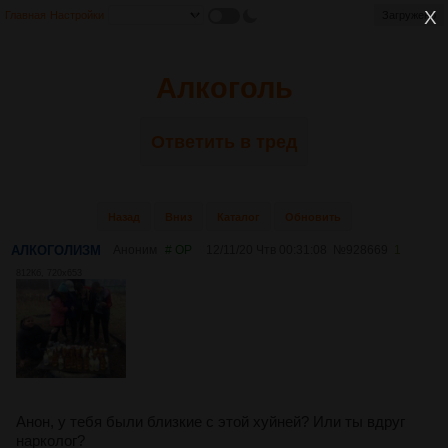
Главная
Настройки
Загружено
Алкоголь
Ответить в тред
Назад
Вниз
Каталог
Обновить
АЛКОГОЛИЗМ
Аноним
# OP
12/11/20 Чтв 00:31:08
№
928669
1
812Кб, 720x653
Анон, у тебя были близкие с этой хуйней? Или ты вдруг
нарколог?