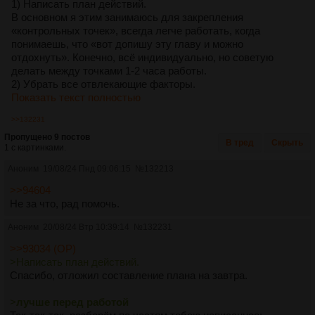
1) Написать план действий.
В основном я этим занимаюсь для закрепления
«контрольных точек», всегда легче работать, когда
понимаешь, что «вот допишу эту главу и можно
отдохнуть». Конечно, всё индивидуально, но советую
делать между точками 1-2 часа работы.
2) Убрать все отвлекающие факторы.
Показать текст полностью
>>132231
Пропущено 9 постов
В тред
Скрыть
1 с картинками.
Аноним
19/08/24 Пнд 09:06:15
№
132213
>>94604
Не за что, рад помочь.
Аноним
20/08/24 Втр 10:39:14
№
132231
>>93034 (OP)
>Написать план действий.
Спасибо, отложил составление плана на завтра.
>
лучше перед работой