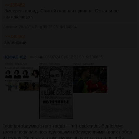
>>130462
Змеерептилоид. Считай главная причина. Остальное
вытекающее.
Аноним
28/10/24 Пнд 08:38:23
№
134094
>>130462
зеленский
НОФАП #12
Аноним
06/07/24 Суб 12:23:53
№
130835
652Кб, 1094x792
245Кб, 386x600
295Кб, 940x747
Главная задумка этого треда — интерактивный дневник
твоего нофапа с последующими обсуждениями твоих побед
и неудач. Здесь ты также сможешь рассказать про себя,