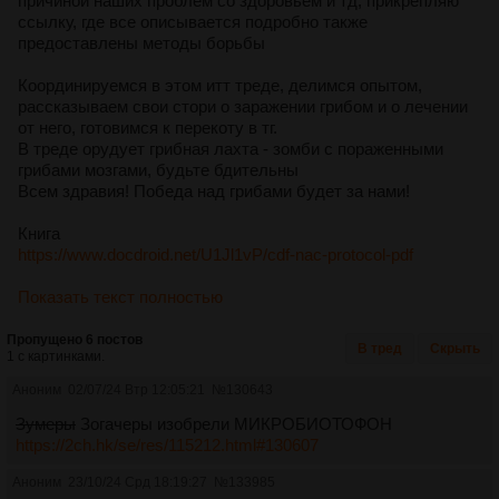
причиной наших проблем со здоровьем и тд, прикрепляю
ссылку, где все описывается подробно также
предоставлены методы борьбы
Координируемся в этом итт треде, делимся опытом,
рассказываем свои стори о заражении грибом и о лечении
от него, готовимся к перекоту в тг.
В треде орудует грибная лахта - зомби с пораженными
грибами мозгами, будьте бдительны
Всем здравия! Победа над грибами будет за нами!
Книга
https://www.docdroid.net/U1Jl1vP/cdf-nac-protocol-pdf
Показать текст полностью
Пропущено 6 постов
В тред
Скрыть
1 с картинками.
Аноним
02/07/24 Втр 12:05:21
№
130643
Зумеры
Зогачеры изобрели МИКРОБИОТОФОН
https://2ch.hk/se/res/115212.html#130607
Аноним
23/10/24 Срд 18:19:27
№
133985