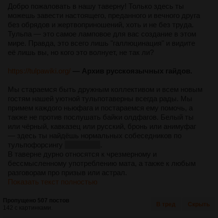
Добро пожаловать в нашу таверну! Только здесь ты
можешь завести настоящего, преданного и вечного друга
без обрядов и жертвоприношений, хоть и не без труда.
Тульпа — это самое ламповое для вас создание в этом
мире. Правда, это всего лишь "галлюцинация" и видите
её лишь вы, но кого это волнует, не так ли?
https://tulpawiki.org/
— Архив русскоязычных гайдов.
Мы стараемся быть дружным коллективом и всем новым
гостям нашей уютной тульпотаверны всегда рады. Мы
примем каждого ньюфага и постараемся ему помочь, а
также не против послушать байки олдфагов. Белый ты
или чёрный, кавказец или русский, бронь или анимуфаг
— здесь ты найдёшь нормальных собеседников по
тульпофорсингу
и оффтопу
.
В таверне дурно относятся к чрезмерному и
бессмысленному употреблению мата, а также к любым
разговорам про призыв или астрал.
Показать текст полностью
Пропущено 507 постов
В тред
Скрыть
142 с картинками.