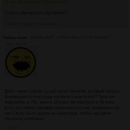
>я бы посоветовал пролистать
То есть закинуться научпопом?
Показать текст полностью
Новые ниши
Аноним
# OP
04/08/24 Вск 17:20:50
№
131823
156Кб, 1700x1734
Двач, какие сейчас существуют занятия, которые только
формируются и все еще на начальном этапе? Типа как
видеоигры в 70х, кино в 19 веке, автомобили в 18 веке.
Есть ли сейчас похожие ниши или все уже придумали до
нас? Хочу быть одним из новаторов, чтобы про меня
писали в учебниках.
>>133662