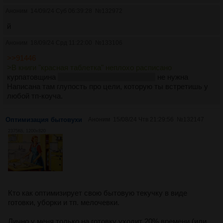
Аноним
14/09/24 Суб 06:39:28
№
132972
й
Аноним
18/09/24 Срд 11:22:00
№
133106
>>91446
>В книги "красная таблетка" неплохо расписано
курпатовщина
как и прочая поп психология
не нужна
Написана там глупость про цели, которую ты встретишь у
любой тп-коуча.
Оптимизация бытовухи
Аноним
15/08/24 Чтв 21:29:56
№
132147
2375Кб, 1200x820
Кто как оптимизирует свою бытовую текучку в виде
готовки, уборки и тп. мелочевки.
Лично у меня только на готовку уходит 20% времени (или