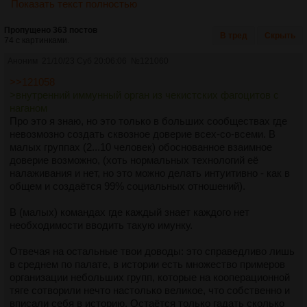
Показать текст полностью
Пропущено 363 постов
В тред
Скрыть
74 с картинками.
Аноним
21/10/23 Суб 20:06:06
№
121060
>>121058
>внутренний иммунный орган из чекистских фагоцитов с
наганом
Про это я знаю, но это только в больших сообществах где
невозмозно создать сквозное доверие всех-со-всеми. В
малых группах (2...10 человек) обоснованное взаимное
доверие возможно, (хоть нормальных технологий её
налаживания и нет, но это можно делать интуитивно - как в
общем и создаётся 99% социальных отношений).
В (малых) командах где каждый знает каждого нет
необходимости вводить такую имунку.
Отвечая на остальные твои доводы: это справедливо лишь
в среднем по палате, в истории есть множество примеров
организации небольших групп, которые на кооперационной
тяге сотворили нечто настолько великое, что собственно и
вписали себя в историю. Остаётся только гадать сколько