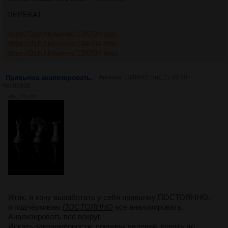
ПЕРЕКАТ
https://2ch.hk/se/res/134704.html
https://2ch.hk/se/res/134704.html
https://2ch.hk/se/res/134704.html
Привычка анализировать.
Аноним
13/06/22 Пнд 11:49:30
№
105930
7Кб, 225x300
Итак, я хочу выработать у себя привычку ПОСТОЯННО,
я подчёркиваю
ПОСТОЯННО
все анализировать.
Анализировать все вокруг.
Искать закономерности, причины явлений, копать до