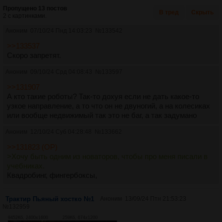
Пропущено 13 постов
В тред
Скрыть
2 с картинками.
Аноним
07/10/24 Пнд 14:03:23
№
133542
>>133537
Скоро запретят.
Аноним
09/10/24 Срд 04:08:43
№
133597
>>131907
А кто такие роботы? Так-то дохуя если не дать какое-то
узкое направление, а то что он не двуногий, а на колесиках
или вообще недвижимый так это не баг, а так задумано
Аноним
12/10/24 Суб 04:28:48
№
133662
>>131823 (OP)
>Хочу быть одним из новаторов, чтобы про меня писали в
учебниках.
Квадробинг, фингербоксы,
Трактир Пьяный хостко №1
Аноним
13/09/24 Птн 21:53:23
№
132959
9452Кб, 2400x1600
259Кб, 674x1200