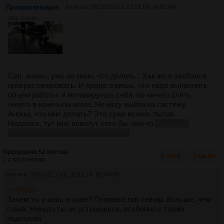
Прокрастинация
Аноним
08/11/20 Вск 21:21:06
№
91384
26Кб, 600x356
Сап, аноны, уже не знаю, что делать... Как же я заебался
прокрастинировать. И вроде знаешь, что надо выполнить
объем работы, и мотивируешь себя, но ничего блять,
ничего в конечном итоге. Не могу выйти на систему.
Аноны, что мне делать? Это хуже всяких пыток.
Надеюсь, тут мне помогут хотя бы чем-то.
Офк, все
зависит от меня в первую очередь.
Пропущено 52 постов
В тред
Скрыть
1 с картинками.
Аноним
20/03/21 Суб 18:23:19
№
94889
>>94615
Зачем ты учишь кодинг? Погромистов сейчас больше, чем
говна. Никуда ты не устроишься, особенно с таким
подходом