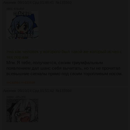
Аноним
09/10/24 Срд 01:46:41
№
133593
48Кб, 674x600
>на как человек у которого был такой же который исчез с
тех пор как
Мгм. Я тебе, получается, своим триумфальным
появлением дал шанс себя вычитать, но ты не прочитал
всевышние сигналы прямо под своим торопливым носом.
>>133594
>>133598
Аноним
09/10/24 Срд 01:51:42
№
133594
348Кб, 495x359