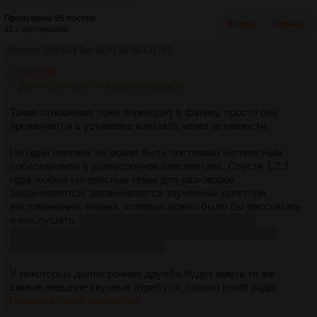
Пропущено 95 постов
В тред
Скрыть
11 с картинками.
Аноним
28/04/24 Вск 16:31:56
№
127797
>>127796
> долгосрочные отношения-дружбу
Такие отношения тоже переходят в фатику, просто она
проявляется в установке контакта через активности.
Ни один человек не может быть постоянно интересным
собеседником в долгосрочной перспективе. Спустя 1,2,3
года любые интересные темы для разговоров
заканчиваются, заканчиваются заученные кулстори,
воспоминания, знания, которые можно было бы рассказать
и выслушать.
Поэтому есть люди, которые любят
путешествовать и встречаться там с новыми людьми,
которым есть что тебе сказать.
У некоторых долгосрочная дружба будет иметь те же
самые внешние скучные атрибуты, только иного рода:
Показать текст полностью