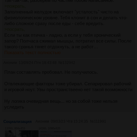
Так-так-так, разберём по частям тобою написанное:
>пожрать,
Заполненный желудок включает "усталость" чисто на
физиологическом уровне. Тебя клонит в сон и делать что-
либо сложное сразу после еды - себе вредить.
>посрать,
Если ты как птичка - ладно, а если у тебя хронический
запор? Полчаса сжимал мышцы, потратил все силы. После
такого сранья тянет отдохнуть, а не работ…
Показать текст полностью
Аноним
13/09/24 Птн 18:43:48
№
132942
План составлять пробовал. Не получилось.
Отвлекающие факторы тоже убирал. Сепарировал рабочий
и игровой ноут. Увы пространствеено нет такой возможности
Ну логика очевидная вещь... но за собой тоже нельзя
уследить
Социализация
Аноним
09/03/23 Чтв 15:24:35
№
111991
137Кб, 604x453
141Кб, 1080x820