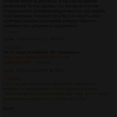
то потом ничего не захочется. Я так уже по граблям
пробежался. Лучше сделать, что интересно и потом
слушать шёпот сутенёров продуктивности, чем предать
своё природное любопытство и по сути лишить себя
источника психической энергии, который через это
любопытство и pet projects открывается.
>>133824
Аноним
17/10/24 Чтв 18:27:21
№
133824
>>133823
Не то, видео вставилось. Вот правильное.
https://youtu.be/RuVS7MsQk4Y?si=4l-
oZ8b1WQylr0mY
[РАСКРЫТЬ]
Аноним
30/11/24 Суб 19:57:55
№
135531
>>133818
>Мозг не был создан для переработки громадного
количество информации и плохо справляется этим
>И сейчас восхитительное время для этого, просто тонны
всевозможных областей на любой вкус и цве
М-м?