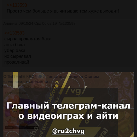
>>133593
Просто чем больше я вычитываю тем хуже выходит!
Аноним
09/10/24 Срд 06:02:19
№
133598
>>133593
сырна проклятая бака
анта бака
убер бака
но сырнявая
проваливай
ОПЫТНЫЕ КРОЛИКИ #опытныекролики Ставим
эксперименты(гуманные,
Аноним
01/06/20 Пнд 22:42:56
№
85763
177Кб, 1000x999