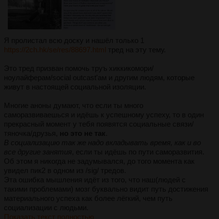
Я пролистал всю доску и нашёл только 1
https://2ch.hk/se/res/88697.html
тред на эту тему.
Это тред призван помочь труъ хиккикомори/
ноулайферам/social outcast'ам и другим людям, которые
живут в настоящей социальной изоляции.
Многие аноны думают, что если ты много
саморазвиваешься и идёшь к успешному успеху, то в один
прекрасный момент у тебя появятся социальные связи/
тяночка/друзья,
но это не так
.
В социализацию так же надо вкладывать время, как и во
все другие занятия
, если ты идёшь по пути саморазвития.
Об этом я никогда не задумывался, до того момента как
увидел пик2 в одном из /sig/ тредов.
Эта ошибка мышления идёт из того, что наш(людей с
такими проблемами) мозг буквально видит путь достижения
материального успеха как более лёгкий, чем путь
социализации с людьми.
Показать текст полностью