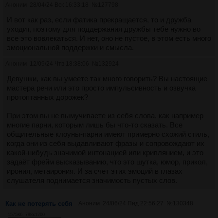
Аноним
28/04/24 Вск 16:33:18
№
127798
И вот как раз, если фатика прекращается, то и дружба
уходит, поэтому для поддержания дружбы тебе нужно во
все это вовлекаться. И нет, оно не пустое, в этом есть много
эмоциональной поддержки и смысла.
Аноним
12/09/24 Чтв 18:38:06
№
132924
Девушки, как вы умеете так много говорить? Вы настоящие
мастера речи или это просто импульсивность и озвучка
протоптанных дорожек?
При этом вы не вымучиваете из себя слова, как например
многие парни, которым лишь бы что-то сказать. Все
общительные клоуны-парни имеют примерно схожий стиль,
когда они из себя выдавливают фразы и сопровождают их
какой-нибудь значимой интонацией или кривлянием, и это
задаёт фрейм высказыванию, что это шутка, юмор, прикол,
ирония, метаирония. И за счет этих эмоций в глазах
слушателя поднимается значимость пустых слов.
Как не потерять себя
Аноним
24/06/24 Пнд 22:56:27
№
130348
1575Кб, 798x1200