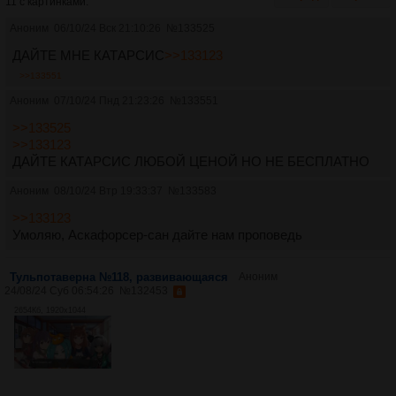
11 с картинками.
Аноним
06/10/24 Вск 21:10:26
№
133525
ДАЙТЕ МНЕ КАТАРСИС
>>133123
>>133551
Аноним
07/10/24 Пнд 21:23:26
№
133551
>>133525
>>133123
ДАЙТЕ КАТАРСИС ЛЮБОЙ ЦЕНОЙ НО НЕ БЕСПЛАТНО
Аноним
08/10/24 Втр 19:33:37
№
133583
>>133123
Умоляю, Аскафорсер-сан дайте нам проповедь
Тульпотаверна №118, развивающаяся
Аноним
24/08/24 Суб 06:54:26
№
132453
2654Кб, 1920x1044