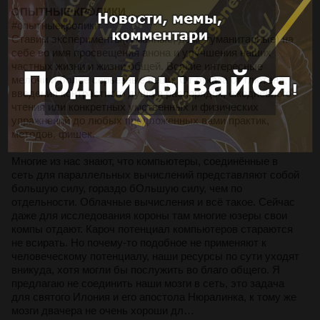
ОПЫТНЫЕ КРОЛИКИ
#опытныекролики
Ставим эксперименты(гуманные, даже гуманитарные) на
себе во имя просвещения анона и улучшения наших
частных жизни и жизни общей. Всякие интересные
мелочи и более серьезные вещи. От отказа от глютена,
введения контрастного душа в распорядок, ежедневного
чтения или конкретных умственных и физических
упражнений до любых предложенных вами практик,
методов, фишек.
Многие из нас знают, что компьютеры, соединённые в
сеть для параллельных вычислений представляют собой
большую силу, гораздо бОльшую силу, чем по
отдельности. Облачные вычисления и всё такое. Сейчас
даже для исследования короны там многие юзеры свои
компы отдают. Кароч потенциал компьютеров стараются
не всирать. Но почему-то подобное не применяют к
человеческому потенциалу, наши ресурсы по сути уходят
вникуда, хотя могли бы послужить во благо общего. Я
предлагаю не соединить наши мозги в сеть, это задача
для святого Илония и его апостола Нюралинка, к тому же
мозги двачера не очень хороши дл…