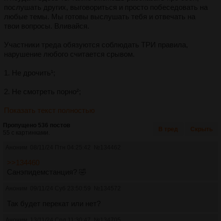
послушать других, выговориться и просто побеседовать на
любые темы. Мы готовы выслушать тебя и отвечать на
твои вопросы. Вливайся.
Участники треда обязуются соблюдать ТРИ правила,
нарушение любого считается срывом.
1. Не дрочить¹;
2. Не смотреть порно²;
Показать текст полностью
Пропущено 536 постов
В тред
Скрыть
55 с картинками.
Аноним
08/11/24 Птн 04:25:42
№
134462
>>134460
Санэпидемстанция? 🤣
Аноним
09/11/24 Суб 23:50:59
№
134572
Так будет перекат или нет?
Аноним
13/11/24 Срд 11:30:47
№
134705