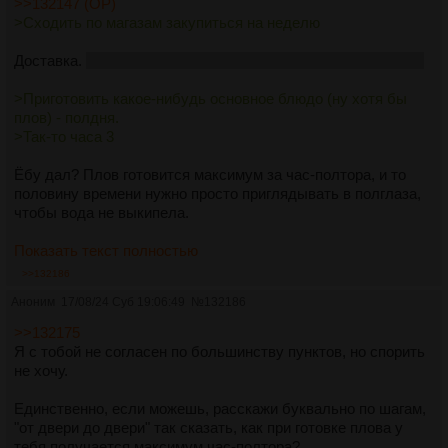
>>132147 (OP)
>Сходить по магазам закупиться на неделю
Доставка.
inb4 РРЯЯЯЯ ДОСТАВЩИКИ В ПАКЕТ НАСРУТ
>Приготовить какое-нибудь основное блюдо (ну хотя бы
плов) - полдня.
>Так-то часа 3
Ёбу дал? Плов готовится максимум за час-полтора, и то
половину времени нужно просто приглядывать в полглаза,
чтобы вода не выкипела.
Показать текст полностью
>>132186
Аноним
17/08/24 Суб 19:06:49
№
132186
>>132175
Я с тобой не согласен по большинству пунктов, но спорить
не хочу.
Единственно, если можешь, расскажи буквально по шагам,
"от двери до двери" так сказать, как при готовке плова у
тебя получается максимум час-полтора?