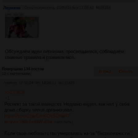
Лернизм
Отец-основатель
23/09/18 Вск 21:09:42
№
68354
12Кб, 300x186
Обсуждаем идеи лернизма, просвещаемся, соблюдаем
главные правила и развиваемся.
Пропущено 134 постов
В тред
Скрыть
10 с картинками.
Аноним
17/10/24 Чтв 18:26:11
№
133823
>>133818
>1
Респект за такой майндсет. Недавно видел, как чел у себя
дома сборку чипов организовал.
https://youtu.be/EmKQsSDlaa4?
si=zwx1B8nhxEiWub1v
[РАСКРЫТЬ]
Если своё любопытство умертвлять из-за "бесполезности",