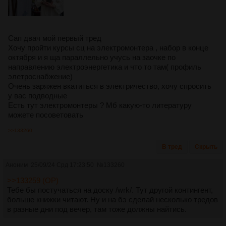
Сап двач мой первый тред
Хочу пройти курсы сц на электромонтера , набор в конце
октября и я ща параллельно учусь на заочке по
направлению электроэнергетика и что то там( профиль
элетроснабжение)
Очень заряжен вкатиться в электричество, хочу спросить
у вас подводные
Есть тут электромонтеры ? Мб какую-то литературу
можете посоветовать
>>133260
В тред
Скрыть
Аноним
25/09/24 Срд 17:23:50
№
133260
>>133259 (OP)
Тебе бы постучаться на доску /wrk/. Тут другой контингент,
больше книжки читают. Ну и на бэ сделай несколько тредов
в разные дни под вечер, там тоже должны найтись.