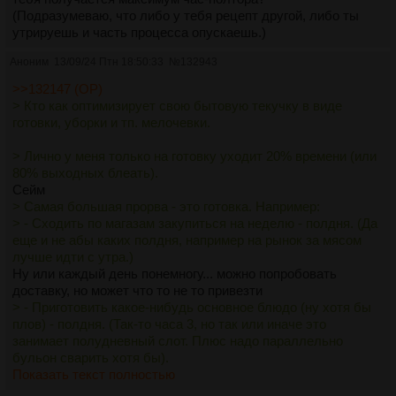
(Подразумеваю, что либо у тебя рецепт другой, либо ты
утрируешь и часть процесса опускаешь.)
Аноним
13/09/24 Птн 18:50:33
№
132943
>>132147 (OP)
> Кто как оптимизирует свою бытовую текучку в виде
готовки, уборки и тп. мелочевки.
> Лично у меня только на готовку уходит 20% времени (или
80% выходных блеать).
Сейм
> Самая большая прорва - это готовка. Например:
> - Сходить по магазам закупиться на неделю - полдня. (Да
еще и не абы каких полдня, например на рынок за мясом
лучше идти с утра.)
Ну или каждый день понемногу... можно попробовать
доставку, но может что то не то привезти
> - Приготовить какое-нибудь основное блюдо (ну хотя бы
плов) - полдня. (Так-то часа 3, но так или иначе это
занимает полудневный слот. Плюс надо параллельно
бульон сварить хотя бы).
Показать текст полностью