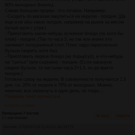
80% выходных блеать).
Самая большая прорва - это готовка. Например:
- Сходить по магазам закупиться на неделю - полдня. (Да
еще и не абы каких полдня, например на рынок за мясом
лучше идти с утра.)
- Приготовить какое-нибудь основное блюдо (ну хотя бы
плов) - полдня. (Так-то часа 3, но так или иначе это
занимает полудневный слот. Плюс надо параллельно
бульон сварить хотя бы).
- Приготовить первое блюдо (ну борщ/суп), и что-нибудь
на "третье" (аля сырники) - полдня. (Если накануне
сварил бульон, то чистыми часа 2+1.5, но де-факто
полдня.)
Готовлю сразу на неделю. В совокупности получается 1.5
дня, т.е. 20% от недели и 75% от выходных. Можно,
конечно, все запихнуть в один день, но тогда…
Показать текст полностью
>>132175
>>132943
Пропущено 7 постов
В тред
Скрыть
2 с картинками.
Аноним
17/08/24 Суб 11:43:03
№
132175