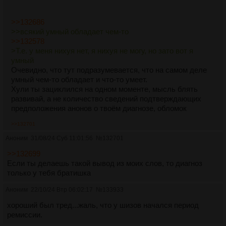
>>132686
>>всякий умный обладает чем-то
>>132578
>Т.е. у меня нихуя нет, я нихуя не могу, но зато вот я
умный
Очевидно, что тут подразумевается, что на самом деле
умный чем-то обладает и что-то умеет.
Хули ты зациклился на одном моменте, мысль блять
развивай, а не количество сведений подтверждающих
предположения анонов о твоём диагнозе, обломок
>>132701
Аноним
31/08/24 Суб 11:01:56
№
132701
>>132699
Если ты делаешь такой вывод из моих слов, то диагноз
только у тебя братишка
Аноним
22/10/24 Втр 06:02:17
№
133933
хороший был тред...жаль, что у шизов начался период
ремиссии.