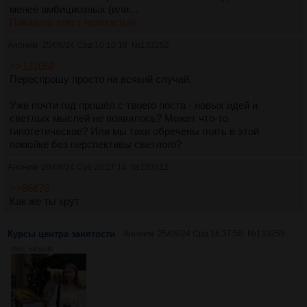
менее амбициозных (или…
Показать текст полностью
Аноним
25/09/24 Срд 10:10:18
№
133252
>>121058
Переспрошу просто на всякий случай.
Уже почти год прошёл с твоего поста - новых идей и
светлых мыслей не появилось? Может что-то
гипотетическое? Или мы таки обречены гнить в этой
помойке без перспективы светлого?
Аноним
28/09/24 Суб 20:17:14
№
133312
>>86678
Как же ты крут
Курсы центра занятости
Аноним
25/09/24 Срд 16:37:58
№
133259
99Кб, 640x640