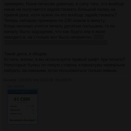
примерно. Ныне печатаю девятью, в силу того, что вообще
никак не получается задействовать большой палец на
правой руке, хотя нужно ли его вообще задействовать?
Теперь набираю примерно по 230 знаков в минуту.
Когда начинал учится печать десятью пальцами, то по
началу было ощущение, что как будто хер в жопе
находится, на столько вот было неприятно,
хотя,
заднеприводным товарищем возможно понравится
.
Такие дела, в общем.
Кстати, аноны, а вы используете правый шифт при печати?
Некоторые буквы по левую сторону клавиатуры нереально
набрать заглавными, если пользоваться только левым.
Аноним
13/03/25 Чтв 13:20:00
№
140579
12Кб, 305x352