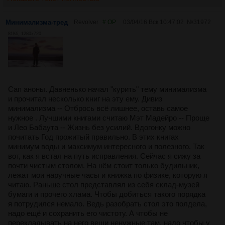
Минимализма-тред
Revolver
# OP
03/04/16 Вск 10:47:02
№
31972
81Кб, 1280x720
Сап аноны. Давненько начал "курить" тему минимализма
и прочитал несколько книг на эту ему. Дивиз
минимализма -- Отбрось всё лишнее, оставь самое
нужное . Лучшими книгами считаю Мэт Мадейро -- Проще
и Лео Бабаута -- Жизнь без усилий. Вдогонку можно
почитать Год прожитый правильно. В этих книгах
минимум воды и максимум интересного и полезного. Так
вот, как я встал на путь исправления. Сейчас я сижу за
почти чистым столом. На нём стоит только будильник,
лежат мои наручные часы и книжка по физике, которую я
читаю. Раньше стол представлял из себя склад-музей
бумаги и прочего хлама. Чтобы добиться такого порядка
я потрудился немало. Ведь разобрать стол это полдела,
надо ещё и сохранить его чистоту. А чтобы не
перекладывать на него вещи ненужные там, надо чтобы у