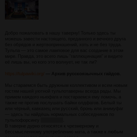
Добро пожаловать в нашу таверну! Только здесь ты
можешь завести настоящего, преданного и вечного друга
без обрядов и жертвоприношений, хоть и не без труда.
Тульпа — это самое ламповое для вас создание в этом
мире. Правда, это всего лишь "галлюцинация" и видите
её лишь вы, но кого это волнует, не так ли?
https://tulpawiki.org/
— Архив русскоязычных гайдов.
Мы стараемся быть дружным коллективом и всем новым
гостям нашей уютной тульпотаверны всегда рады. Мы
примем каждого ньюфага и постараемся ему помочь, а
также не против послушать байки олдфагов. Белый ты
или чёрный, кавказец или русский, бронь или анимуфаг
— здесь ты найдёшь нормальных собеседников по
тульпофорсингу
и оффтопу
.
В таверне дурно относятся к чрезмерному и
бессмысленному употреблению мата, а также к любым