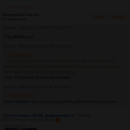
>>140198
>>140257
Пропущено 13 постов
В тред
Скрыть
1 с картинками.
Аноним
21/01/25 Втр 23:06:47
№
137776
Ради
КАЛ
ьный
Аноним
08/03/25 Суб 13:59:59
№
140198
>>135469 (OP)
>бухали конечно же. Но основное это то что у меня на
второй неделе такого режима вернулся какой-то детский
энтуиазм и желание познавать мир.
This. Попробуй бухать вечерами.
Аноним
09/03/25 Вск 09:01:48
№
140257
>>135469 (OP)
Мне хватает того, что я на работе работаю вместо пеки
Тульпотаверна №122, дожидающаяся
Аноним
30/01/25 Чтв 16:43:33
№
138239
954Кб, 1200x778