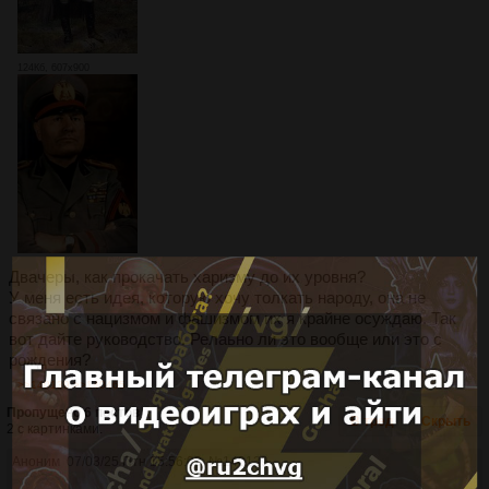
124Кб, 607x900
Двачеры, как прокачать харизму до их уровня?
У меня есть идея, которую хочу толкать народу, она не
связано с нацизмом и фашизмом их я крайне осуждаю. Так
вот дайте руководство. Релаьно ли это вообще или это с
рождения?
>>140139
>>140465
Пропущено 6 постов
В тред
Скрыть
2 с картинками.
Аноним
07/03/25 Птн 15:56:03
№
140139