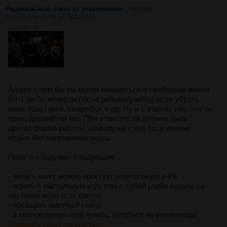
Радикальный отказ от электроники
Аноним
29/11/24 Птн 00:36:50
№
135469
72Кб, 600x398
Аноны а чем бы вы могли заниматься в свободное время
(от 1 до 3ч вечером после работы/учебы) если убрать
пека, приставки, смартфон и др. Ну и с учетом того что ты
один, друзей/тян нет. При этом это не должна быть
другая форма работы типа изучать что-то, а именно
отдых без напряжения мозга.
Пока что надумал следующее
- читать книгу можно простую электронную e-ink
- играть в настольную игру сам с собой (либо ходить на
настолки если есть где-то)
- посещать местный театр
- в теплое время года гулять, кататься на велосипеде
Показать текст полностью