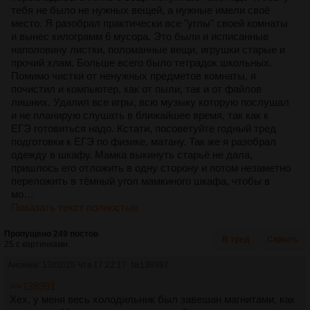
тебя не было не нужных вещей, а нужные имели своё
место. Я разобрал практически все "углы" своей комнаты
и вынес килограмм 6 мусора. Это были и исписанные
наполовину листки, поломанные вещи, игрушки старые и
прочий хлам. Больше всего было тетрадок школьных.
Помимо чистки от ненужных предметов комнаты, я
почистил и компьютер, как от пыли, так и от файлов
лишних. Удалил все игры, всю музыку которую послушал
и не планирую слушать в ближайшее время, так как к
ЕГЭ готовиться надо. Кстати, посоветуйте годный тред
подготовки к ЕГЭ по физике, матану. Так же я разобрал
одежду в шкафу. Мамка выкинуть старьё не дала,
пришлось его отложить в одну сторону и потом незаметно
переложить в тёмный угол мамкиного шкафа, чтобы в
мо…
Показать текст полностью
Пропущено 249 постов
В тред
Скрыть
25 с картинками.
Аноним
13/02/25 Чтв 17:22:17
№
138997
>>138991
Хех, у меня весь холодильник был завешан магнитами, как