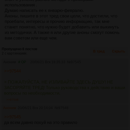
использования .
Думаю написать ее к январю-февралю.
Аноны, пишите в этот тред свои цели, что достигли, что
проебали, интересы и прочию информацию, так мне
станет понятно, что нужно будет добавить или выкинуть
из методички. А также я или другие аноны смогут помочь
вам советом или еще чем.
Пропущено 6 постов
В тред
Скрыть
2 с картинками.
Аноним
# OP
20/06/21 Вск 18:35:33
№
97545
>>97544
> ПОЖАЛУЙСТА, НЕ ИЗЛИВАЙТЕ ЗДЕСЬ ДУШУ! НЕ
ЗАСОРЯЙТЕ ТРЕД! Только руководства к действию и ваши
вопросы по необходимости.
>>97548
Аноним
20/06/21 Вск 20:14:04
№
97548
>>97545
да всем давно похуй на это правило