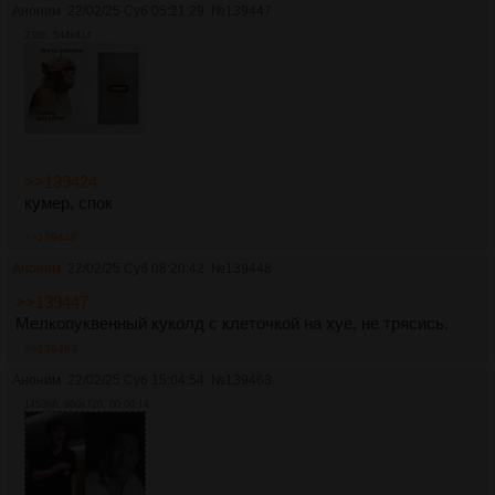
Аноним
22/02/25 Суб 05:21:29
№
139447
23Кб, 544x414
>>139424
кумер, спок
>>139448
Аноним
22/02/25 Суб 08:20:42
№
139448
>>139447
Мелкопуквенный куколд с клеточкой на хуе, не трясись.
>>139463
Аноним
22/02/25 Суб 15:04:54
№
139463
1453Кб, 960x720, 00:00:14