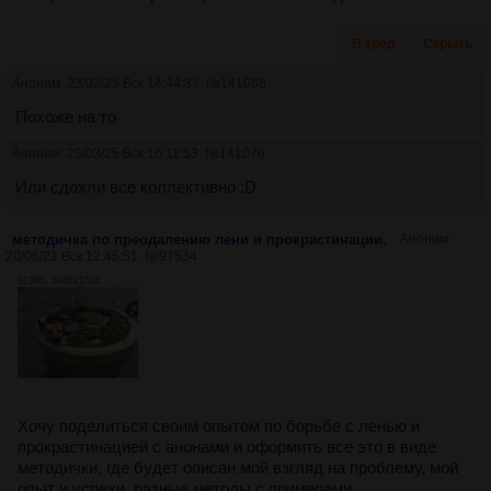
В тред
Скрыть
Аноним
23/03/25 Вск 14:44:37
№
141068
Похоже на то
Аноним
23/03/25 Вск 16:11:53
№
141076
Или сдохли все коллективно :D
методичка по преодалению лени и прокрастинации.
Аноним
20/06/21 Вск 12:45:51
№
97534
912Кб, 2048x1536
Хочу поделиться своим опытом по борьбе с ленью и
прокрастинацией с анонами и оформить все это в виде
методички, где будет описан мой взгляд на проблему, мой
опыт и успехи, разные методы с примерами