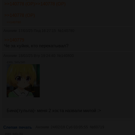
>>140778 (OP)
>>140778 (OP)
>>140778 (OP)
>>140780
Аноним
17/03/25 Пнд 16:27:15
№
140780
>>140779
Че за хуйня, кто перекатывал?
Аноним
18/03/25 Втр 19:24:40
№
140800
43Кб, 540x540
Бина(тульпа)- меня 2 хоста назвали милой :>
Слепая печать
Аноним
24/02/18 Суб 03:05:55
№
60719
45Кб, 640x261