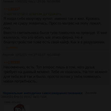
Аноним
13/02/25 Чтв 17:27:26
№
138998
>>138997
> чисто стол с компом да кровать
Я когда себе квартиру купил, именно так и жил. Кровать
даже не сразу появилась. Просто матрас на полу лежал,
лол.
Вместо светильника была тупо лампочка на проводе. И мне
казалось, что это ебать как атмосферно. Но в
благоустройстве тоже есть свой кайф. Как и в разрушении.
>>139000
Аноним
13/02/25 Чтв 17:33:37
№
139000
>>138998
Несомненно, есть. Тут вопрос лишь в том, чего душа
требует на данный момент. Тебе не казалось. На тот момент
для тебя всё так и было, просто потом у тебя появилась
новая потребность.
Нормальная методичка самосовершенствования
Аноним
08/08/23 Втр 01:43:42
№
117554
126Кб, 435x320