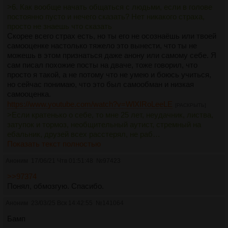
>6. Как вообще начать общаться с людьми, если в голове
постоянно пусто и нечего сказать? Нет никакого страха,
просто не знаешь что сказать
Скорее всего страх есть, но ты его не осознаёшь или твоей
самооценке настолько тяжело это вынести, что ты не
можешь в этом признаться даже анону или самому себе. Я
сам писал похожие посты на дваче, тоже говорил, что
просто я такой, а не потому что не умею и боюсь учиться,
но сейчас понимаю, что это был самообман и низкая
самооценка.
https://www.youtube.com/watch?v=WlXIRoLeeLE
[РАСКРЫТЬ]
>Если кратенько о себе, то мне 25 лет, неудачник, листва,
затупок и тормоз, необщительный аутист, стремный на
ебальник, друзей всех расстерял, не раб…
Показать текст полностью
Аноним
17/06/21 Чтв 01:51:48
№
97423
>>97374
Понял, обмозгую. Спасибо.
Аноним
23/03/25 Вск 14:42:55
№
141064
Бамп