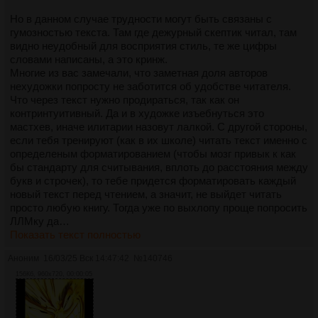
Но в данном случае трудности могут быть связаны с
гумозностью текста. Там где дежурный скептик читал, там
видно неудобный для восприятия стиль, те же цифры
словами написаны, а это кринж.
Многие из вас замечали, что заметная доля авторов
нехудожки попросту не заботится об удобстве читателя.
Что через текст нужно продираться, так как он
контринтуитивный. Да и в художке изъебнуться это
мастхев, иначе илитарии назовут лалкой. С другой стороны,
если тебя тренируют (как в их школе) читать текст именно с
определеным форматированием (чтобы мозг привык к как
бы стандарту для считывания, вплоть до расстояния между
букв и строчек), то тебе придется форматировать каждый
новый текст перед чтением, а значит, не выйдет читать
просто любую книгу. Тогда уже по выхлопу проще попросить
ЛЛМку да…
Показать текст полностью
Аноним
16/03/25 Вск 14:47:42
№
140746
156Кб, 960x720, 00:00:05