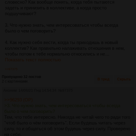
словесно? Как вообще понять, когда тебя пытаются
задеть и принизить в коллективе, а когда просто
подшучивают?
3. Что нужно знать, чем интересоваться чтобы всегда
было о чем поговорить?
4. Как нужно себя вести, когда ты приходишь в новый
коллектив? Как правильно налаживать отношения в нем,
чтобы потом к тебе нормально относились и не…
Показать текст полностью
>>97375
Пропущено 32 постов
В тред
Скрыть
2 с картинками.
Аноним
14/06/21 Пнд 14:54:34
№
97375
>>96293 (OP)
>3. Что нужно знать, чем интересоваться чтобы всегда
было о чем поговорить?
Тем, что тебе интересно. Никогда не читай чего то ради того
"чтоб было о чём поговорить". Если будешь читать через
силу, то и общаться об этом будешь через силу. Проверено
на себе.