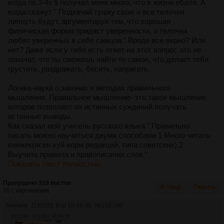
когда по 3-4к $ получал меня много, что в жизни ебало. А
когда скажут " Подкачай тушку свою и все телочки
липнуть будут, аргументируя тем, что хорошая
физическая форма придаст уверенности, а телочки
любят уверенных в себе самцов." Вроде все верно? Или
нет? Даже если у тебя есть ответ на этот вопрос это не
означат, что ты сможешь найти то самое, что делает тебя
грустить, раздражать, бесить, напрягать.
Логика-наука о законах и методах правильного
мышления. Правильное мышление- это такое мышление
которое позволяет из истинных суждений получать
истинные выводы.
Как сказал мой учитель русского языка " Правильно
писать можно научиться двумя способами 1 Много читать
книжек(ясен хуй норм редакций, типа советских) 2
Выучить правила и правописания слов "
Показать текст полностью
Пропущено 319 постов
В тред
Скрыть
75 с картинками.
Аноним
11/02/25 Втр 18:46:38
№
138798
20133Кб, 640x360, 00:00:26