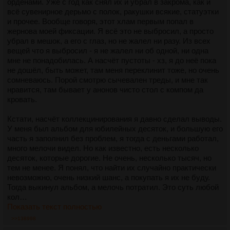
орденами. Уже с год как снял их и убрал в закрома, как и
всё сувенирное дерьмо с полок, ракушки всякие, статуэтки
и прочее. Вообще говоря, этот хлам первым попал в
жернова моей фиксации. Я всё это не выбросил, а просто
убрал в мешок, а его с глаз, но не жалел ни разу. Из всех
вещей что я выбросил - я не жалел ни об одной, ни одна
мне не понадобилась. А насчёт пустоты - хз, я до неё пока
не дошёл, быть может, там меня переклинит тоже, но очень
сомневаюсь. Порой смотрю сычевален треды, и мне так
нравится, там бывает у анонов чисто стол с компом да
кровать.
Кстати, насчёт коллекцинирования я давно сделал выводы.
У меня был альбом для юбилейных десяток, и большую его
часть я заполнил без проблем, я тогда с деньгами работал,
много мелочи видел. Но как известно, есть несколько
десяток, которые дорогие. Не очень, несколько тысяч, но
тем не менее. Я понял, что найти их случайно практически
невозможно, очень низкий шанс, а покупать я их не буду.
Тогда выкинул альбом, а мелочь потратил. Это суть любой
кол…
Показать текст полностью
>>138998