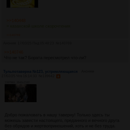
>>140448
> казахской школе скорочтения
>>140769
Аноним
17/03/25 Пнд 05:48:23
№
140769
>>140746
Что не так? Бората пересмотрел что-ли?
Тульпотаверна №123, устремляющаяся
Аноним
27/02/25 Чтв 16:14:33
№
139642
13979Кб, 3840x2160
Добро пожаловать в нашу таверну! Только здесь ты
можешь завести настоящего, преданного и вечного друга
без обрядов и жертвоприношений, хоть и не без труда.