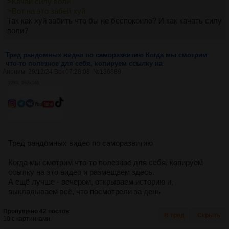
>Качай силу воли
>Вот на это забей хуй
Так как хуй забить что бы не беспокоило? И как качать силу
воли?
Тред рандомных видео по саморазвитию Когда мы смотрим
что-то полезное для себя, копируем ссылку на
Аноним
29/12/24 Вск 07:28:08
№
136889
22Кб, 262x161
Тред рандомных видео по саморазвитию
Когда мы смотрим что-то полезное для себя, копируем
ссылку на это видео и размещаем здесь.
А ещё лучше - вечером, открываем историю и,
выкладываем всё, что посмотрели за день
Пропущено 42 постов
В тред
Скрыть
10 с картинками.