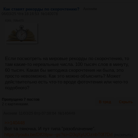
Как ставят рекорды по скорочтению?
Аноним
06/03/25 Чтв 18:16:53
№
140078
41Кб, 706x470
Если посмотреть на мировые рекорды по скорочтению, то
там какие-то нереальные числа. 100 тысяч слов в минуту,
60 тысяч. Какая бы методика скорочтения ни была, это
просто невозможно. Как это можно объяснить? Может
действительно есть что-то вроде фоточтения или чего-то
подобного?
Пропущено 7 постов
В тред
Скрыть
2 с картинками.
Аноним
11/03/25 Втр 07:08:04
№
140449
>>140448
Вот та тяночка. И тут типа "разоблачение".
https://youtu.be/Dlf28pw--gs?si=D3qXyUOznbT0f7Dd
[РАСКРЫТЬ]