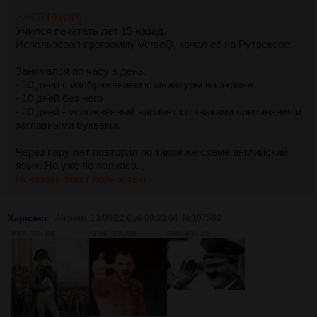
>>60719 (OP)
Учился печатать лет 15 назад.
Использовал программу VerseQ, качал её на Рутрекере.
Занимался по часу в день.
- 10 дней с изображением клавиатуры на экране
- 10 дней без него
- 10 дней - усложнённый вариант со знаками препинания и
заглавными буквами.
Через пару лет повторил по такой же схеме английский
язык. Но уже по полчаса.
Показать текст полностью
Харизма
Аноним
13/08/22 Суб 09:23:04
№
107580
35Кб, 320x464
147Кб, 320x320
65Кб, 600x400