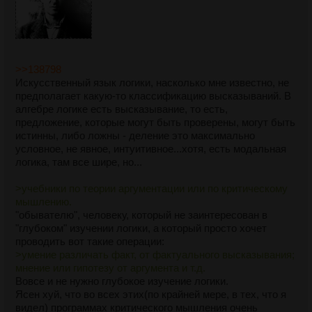
>>138798
Искусственный язык логики, насколько мне известно, не
предполагает какую-то классификацию высказываний. В
алгебре логике есть высказывание, то есть,
предложение, которые могут быть проверены, могут быть
истинны, либо ложны - деление это максимально
условное, не явное, интуитивное...хотя, есть модальная
логика, там все шире, но...
>учебники по теории аргументации или по критическому
мышлению.
"обывателю", человеку, который не заинтересован в
"глубоком" изучении логики, а который просто хочет
проводить вот такие операции:
>умение различать факт, от фактуального высказывания;
мнение или гипотезу от аргумента и т.д.
Вовсе и не нужно глубокое изучение логики.
Ясен хуй, что во всех этих(по крайней мере, в тех, что я
видел) программах критического мышления очень