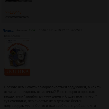
>>139448
аххахахахаха
Логика
Аноним
# OP
16/02/18 Птн 19:32:07
№
60523
105Кб, 575x831
Прежде чем начать саморазвиваться задумайся, а как ты
отличишь пиздешь от истины? Я не говорю о простых
вещах типа "заработай кучу денег и будет все тип-топ"
тут очевидно, что счастье не в деньгах Диоген
подтвердит, жил в бочке и все заебись, я добавлю что