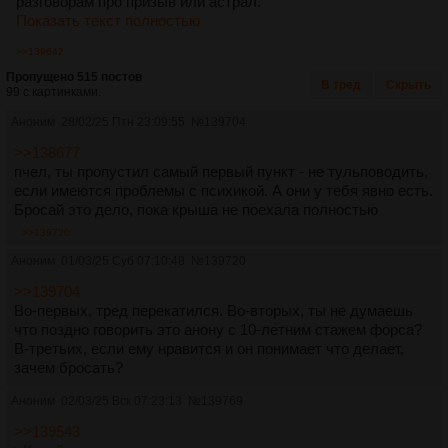
разговорам про призыв или астрал.
Показать текст полностью
>>139642
Пропущено 515 постов
В тред
Скрыть
99 с картинками.
Аноним
28/02/25 Птн 23:09:55
№
139704
>>138677
пчел, ты пропустил самый первый пункт - не тульповодить,
если имеются проблемы с психикой. А они у тебя явно есть.
Бросай это дело, пока крыша не поехала полностью
>>139720
Аноним
01/03/25 Суб 07:10:48
№
139720
>>139704
Во-первых, тред перекатился. Во-вторых, ты не думаешь
что поздно говорить это анону с 10-летним стажем форса?
В-третьих, если ему нравится и он понимает что делает,
зачем бросать?
Аноним
02/03/25 Вск 07:23:13
№
139769
>>139543