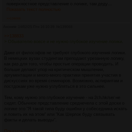
поверхностное представление о логике, там деду…
Показать текст полностью
>>139068
Аноним
14/02/25 Птн 16:10:39
№
139068
>>138833
> Обывателю вовсе и не нужно глубокое изучение логики.
Даже от философов не требуют глубокого изучения логики.
В немецких вузах студентам преподают урезанную логику,
как раз для того, чтобы простые операции проводить. И
больше делают упор на критическом мышлении,
аргументации и много-много практики принятия участия в
дискуссиях во время семинаров. Возможно, аспирантам и
постдокам уже нужно углубляться в это сильнее.
Тем, кому нужно это глубокое изучение - на 2ch.hk/se/ не
сидят. Обычное представление среднечела с этой доски о
логике это "Я такой типа буду ошибки у собеседника искать
и ловить их на этом" или "Как Шерлок буду связывать
факты и делать выводы".
Показать текст полностью