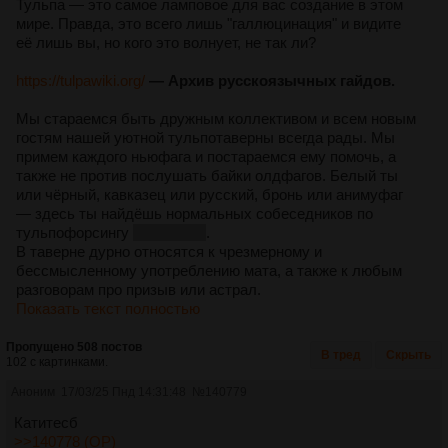
Тульпа — это самое ламповое для вас создание в этом
мире. Правда, это всего лишь "галлюцинация" и видите
её лишь вы, но кого это волнует, не так ли?
https://tulpawiki.org/
— Архив русскоязычных гайдов.
Мы стараемся быть дружным коллективом и всем новым
гостям нашей уютной тульпотаверны всегда рады. Мы
примем каждого ньюфага и постараемся ему помочь, а
также не против послушать байки олдфагов. Белый ты
или чёрный, кавказец или русский, бронь или анимуфаг
— здесь ты найдёшь нормальных собеседников по
тульпофорсингу
и оффтопу
.
В таверне дурно относятся к чрезмерному и
бессмысленному употреблению мата, а также к любым
разговорам про призыв или астрал.
Показать текст полностью
Пропущено 508 постов
В тред
Скрыть
102 с картинками.
Аноним
17/03/25 Пнд 14:31:48
№
140779
Катитесб
>>140778 (OP)