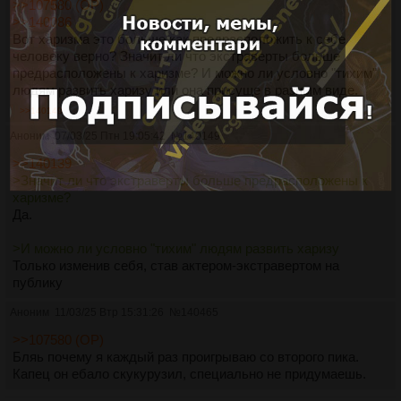
>>107580 (OP)
>>140086
Вот харизма это больше как предрасположить к себе
человеку верно? Значит ли что экстраверты больше
предрасположены к харизме? И можно ли условно "тихим"
людям развить харизу или она присуще в разным виде.
>>140149
Аноним
07/03/25 Птн 19:05:42
№
140149
>>140139
>Значит ли что экстраверты больше предрасположены к
харизме?
Да.
>И можно ли условно "тихим" людям развить харизу
Только изменив себя, став актером-экстравертом на
публику
Аноним
11/03/25 Втр 15:31:26
№
140465
>>107580 (OP)
Бляь почему я каждый раз проигрываю со второго пика.
Капец он ебало скукурузил, специально не придумаешь.