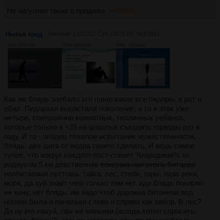
Не нагуглил таких в продаже
>>98502
Нытья тред
Аноним
16/12/17 Суб 19:25:06
№
49891
4Кб, 259x194
75Кб, 640x480
59Кб, 800x600
Как же блядь заебало это говно какие все пидоры, в рот я
ебал. Пидорахи вырастили поколение, а то и этак уже
четыре, совершенно комнатных, тепличных уебанов,
которые только в +35 на шашлык съездить горазды раз в
году. И то - пиздец тяжелое испытание мужественности,
блядь, два шага от ведра своего сделать. И ведь самое
тупое, что вокруг каждого пост-совиет %городимя% за
радиусом 5 км девственная
сексуальная жизнь битарда
необитаемая пустошь: тайга, лес, степи, горы, гори, реки,
моря, да хуй знает чего только там нет, иди блядь покоряй-
не хочу, нет блядь, им надо чтоб дорожка бетонная под
ногами была и панельки слева и справа как забор. В лес?
Да ну его нахуй, там же маньяки (всегда хотел спросить: