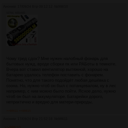
Аноним
17/09/24 Втр 09:12:12
№
98610
537Кб, 600x600
Чому тред сдох? Мне нужен налобный фонарь для
бытовых нужд, вроде сборки пк или РАБоты в темноте.
Вчера вот ставил вентилятор вытяжной, хорошо на
батарею удалось телефон поставить с фонарем.
Понятно, что для такого подойдёт любая дешёвка с
озона. Но, нужно чтоб он был с потанцевалом, ну в лес
например, с ним можно было пойти. Ясное дело, нужно
чтоб он был на аккумуляторе. Батарейки дорого,
непрактично и вредно для матери-природы.
>>98611
>>98615
Аноним
17/09/24 Втр 21:52:16
№
98611
>>98610