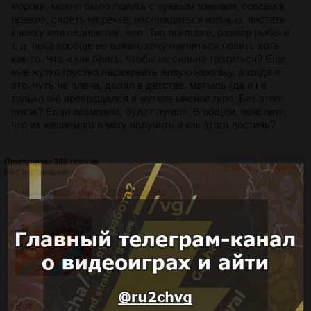
мороки, можно было ловить с хуевым зрением, совсем в
идеале, сидеть на речке, наслаждаться жизнью, листать
книжку или планшетик, лол. Тип поклевки, размер рыбы и
т. д. пока вообще не важен, хочу научиться ловить хоть
как-то. Что и как брать, чтобы не сильно тратиться? Еще
мне жутко грустно насаживать живую наживку, а когда я
это, чуть не плача, делал в детстве, мотыль (да и не
только он) превращался в жуткое мясное гуро. Без этого
никак? Если возможно, будет лучше. В общем, поясните,
что из желаемого я могу получить и как этого достичь?
Пропущено 388 постов
В тред
Скрыть
69 с картинками.
Аноним
20/08/24 Втр 22:23:51
№
98502
396Кб, 1080x897
Вот.