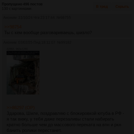
Пропущено 496 постов
В тред
Скрыть
130 с картинками.
Аноним
31/10/24 Чтв 23:17:44
№
98755
>>98754
Ты с кем вообще разговариваешь, шизло?
Аноним
03/02/25 Пнд 18:11:07
№
99182
428Кб, 963x1280
>>86297 (OP)
Здарова, Шиле, поздравляю с блокировкой ютуба в РФ -
я так вижу, у тебя даже перезаливы стали набирать
кратно больше чем до массового переката на впн и ркн
банить ролики перестанет.