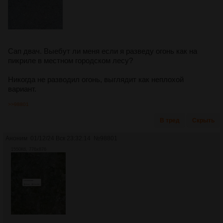
Сап двач. Выебут ли меня если я разведу огонь как на
пикриле в местном городском лесу?
Никогда не разводил огонь, выглядит как неплохой
вариант.
>>98801
В тред
Скрыть
Аноним
01/12/24 Вск 23:32:14
№
98801
1550Кб, 776x876