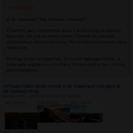
>>98794 (OP)
А ты красивая? Как любишь, пожоще?
Если что, мы с приятелем жаса 4 жгли костёр и жарили
мясо вот тут и всем было похуй. Причём без всяких
костровищ и прочей поеботы. Чисто взяли и посреди леса
запалили.
Вообще если ты нормотян, то лучше приходи ко мне, я
тебя могу нормально отъебать. Можем ещё в лес сгонять,
мясо пожарить.
ПУТЕШЕСТВИЯ АВТОСТОПОМ И НА ТОВАРНЫХ ПОЕЗДАХ (И
НЕ ТОЛЬКО) ТРЭД
Аноним
# OP
12/11/21 Птн 22:02:13
№
86297
96Кб, 1280x985
117Кб, 1080x608
152Кб, 1280x720