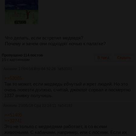
Что делать, если встретил медведя?
Почему и зачем они подходят ночью к палатке?
Пропущено 114 постов
В тред
Скрыть
15 с картинками.
Аноним
17/04/18 Втр 04:52:26
№
53101
>>53065
Так то может, если медведь ебнутый и жрет людей. Но это
очень повезти должно, считай, джекпот сорвал и посмертно
1337 ачивку получишь.
Аноним
23/05/18 Срд 22:24:11
№
54181
>>51409
>>32741
Это не только с медведями работает, а со всеми
животными. С кабанами, например, или с лосями. Если их