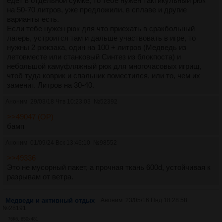
едет в отдельной сумке, то тебе нужен тактикульный рюк
на 50-70 литров, уже предложили, в сплаве и другие
варианты есть.
Если тебе нужен рюк для что приехать в сракбольный
лагерь, устроится там и дальше участвовать в игре, то
нужны 2 рюкзака, один на 100 + литров (Медведь из
летовместе или станковый Синтез из блокпоста) и
небольшой камуфляжный рюк для многочасовых игрищ,
чтоб туда коврик и спальник поместился, или то, чем их
заменит. Литров на 30-40.
Аноним
29/03/18 Чтв 10:23:03
№
52392
>>49047 (OP)
бамп
Аноним
01/09/24 Вск 13:46:10
№
98552
>>49336
Это не мусорный пакет, а прочная ткань 600d, устойчивая к
разрывам от ветра.
Медведи и активный отдых
Аноним
23/05/16 Пнд 18:28:58
№
28191
76Кб, 650x481