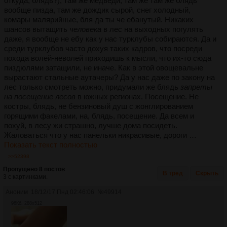
откуда, блядь?), там же медведи, там же там же блядь
вообще пизда, там же дождик сырой, снег холодный,
комары малярийные, бля да ты че ебанутый. Никаких
шансов вытащить
человека
в лес на выходных погулять
даже, я вообще не ебу как у нас турклубы собираются. Да и
среди турклубов часто дохуя таких кадров, что посреди
похода волей-неволей приходишь к мысли, что их-то сюда
пиздюлями затащили, не иначе. Как в этой овощевальне
вырастают стальные аутачеры? Да у нас даже по закону на
лес только смотреть можно, придумали же блядь
запреты
на посещение лесов
в южных регионах. Посещение. Не
костры, блядь, не бензиновый душ с жонглированием
горящими факелами, на, блядь, посещение. Да всем и
похуй, в лесу жи страшно, лучше дома посидеть.
Жаловаться что у нас панельки никрасивые, дороги …
Показать текст полностью
>>52398
Пропущено 8 постов
В тред
Скрыть
3 с картинками.
Аноним
18/12/17 Пнд 02:46:06
№
49914
96Кб, 288x512