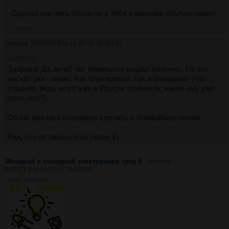
Сделай как нить обзор че у тебя в рюкзаке обычно лежит.
>>99194
Аноним
04/02/25 Втр 14:26:49
№
99194
>>99182
Здорова! Да, ютуб чет новенькое выдал конечно.. Но вот
насчёт ркн - мимо. Как блокировал, так и блокирует (что
странно, ведь ютуб уже в России отменили, какое ему уже
дело лол?).
Обзор рюкзака планирую сделать в ближайшее время.
Рад, что остаёшься на связи 👍
Фонарей и походной электроники тред 8
Аноним
11/05/21 Втр 18:57:27
№
82826
130Кб, 1024x1024