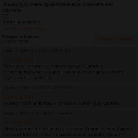
общем буду очень признателен если поможете чем
сможете.
PS
Велик на пикриле
>>72367
>>72686
>>98499
Пропущено 2 постов
В тред
Скрыть
1 с картинками.
Аноним
19/06/20 Птн 02:36:19
№
72367
>>72355 (OP)
Вот честно скажи, ты совсем мудак? Сайтов с
веломаршрутами с подроьным описанием просто жопой
жуй, но нет, спрошу тут.
Аноним
27/06/20 Суб 03:31:47
№
72686
>>72355 (OP)
можно я тебе в полевых условиях минет буду делать?
Аноним
20/08/24 Втр 19:46:08
№
98499
>>72355 (OP)
Могу предложить маршрут до города Сергиев Посад (около
50 км от МКАД). Там есть живописная природа, Троице-