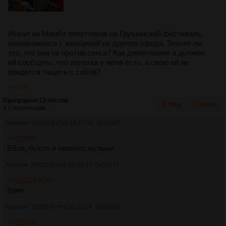
Искал на Мамбе попутчиков на Грушинский фестиваль,
познакомился с женщиной из другого города. Значит ли
это, что она не против секса? Как джентльмен я должен
ей сообщить, что палатка у меня есть, а свою ей не
придется тащить с собой?
>>52271
Пропущено 13 постов
В тред
Скрыть
4 с картинками.
Аноним
19/03/16 Суб 19:47:34
№
25897
>>25803
Ебля, бухло и немного музыки.
Аноним
29/03/18 Чтв 08:04:27
№
52271
>>25333 (OP)
бамп
Аноним
22/08/24 Чтв 02:02:04
№
98508
>>25336