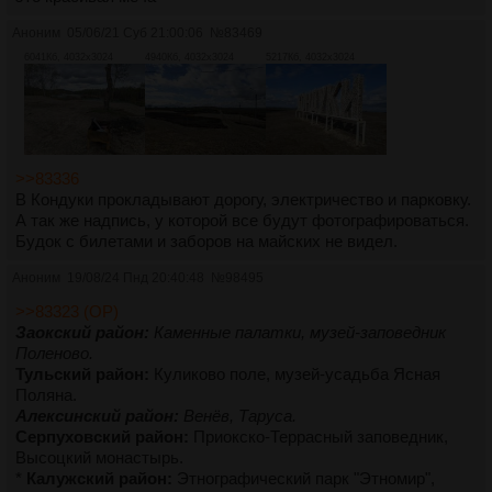
Аноним
05/06/21 Суб 21:00:06
№
83469
6041Кб, 4032x3024
4940Кб, 4032x3024
5217Кб, 4032x3024
>>83336
В Кондуки прокладывают дорогу, электричество и парковку.
А так же надпись, у которой все будут фотографироваться.
Будок с билетами и заборов на майских не видел.
Аноним
19/08/24 Пнд 20:40:48
№
98495
>>83323 (OP)
Заокский район:
Каменные палатки, музей-заповедник
Поленово.
Тульский район:
Куликово поле, музей-усадьба Ясная
Поляна.
Алексинский район:
Венёв, Таруса.
Серпуховский район:
Приокско-Террасный заповедник,
Высоцкий монастырь.
*
Калужский район:
Этнографический парк "Этномир",