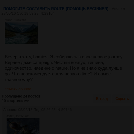
ПОМОГИТЕ СОСТАВИТЬ ROUTE (ПОМОЩЬ BEGINNER)
Аноним
28/05/16 Суб 18:59:28
№
29104
664Кб, 1000x666
Вечер в хату, homies. Я собираюсь в свое первое journey.
Вернее даже campaign. Чистый воздух, тишина,
одиночество, наедине с nature. Но я не знаю куда лучше
go. Что порекомендуете для первого time? И самое
главное why?
>>52410
>>98509
Пропущено 24 постов
В тред
Скрыть
10 с картинками.
Аноним
05/02/18 Пнд 05:26:23
№
50746
434Кб, 1583x1200