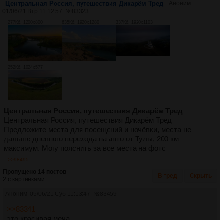
Центральная Россия, путешествия Дикарём Тред
Аноним
01/06/21 Втр 11:12:57
№
83323
277Кб, 1200x800
635Кб, 1920x1280
337Кб, 1920x1103
252Кб, 1024x577
Центральная Россия, путешествия Дикарём Тред
Центральная Россия, путешествия Дикарём Тред
Предложите места для посещений и ночёвки, места не
дальше дневного перехода на авто от Тулы, 200 км
максимум. Могу пояснить за все места на фото
>>98495
Пропущено 14 постов
В тред
Скрыть
2 с картинками.
Аноним
05/06/21 Суб 11:13:47
№
83459
>>83341
это красивая меча