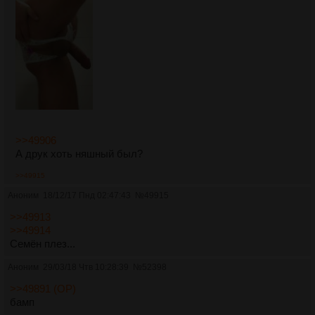
>>49906
А друк хоть няшный был?
>>49915
Аноним
18/12/17 Пнд 02:47:43
№
49915
>>49913
>>49914
Семён плез...
Аноним
29/03/18 Чтв 10:28:39
№
52398
>>49891 (OP)
бамп