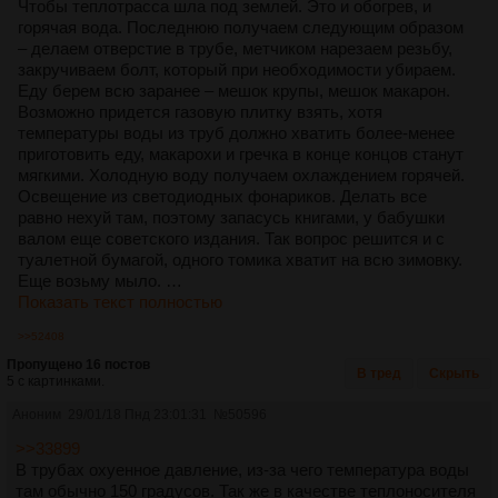
Чтобы теплотрасса шла под землей. Это и обогрев, и
горячая вода. Последнюю получаем следующим образом
– делаем отверстие в трубе, метчиком нарезаем резьбу,
закручиваем болт, который при необходимости убираем.
Еду берем всю заранее – мешок крупы, мешок макарон.
Возможно придется газовую плитку взять, хотя
температуры воды из труб должно хватить более-менее
приготовить еду, макарохи и гречка в конце концов станут
мягкими. Холодную воду получаем охлаждением горячей.
Освещение из светодиодных фонариков. Делать все
равно нехуй там, поэтому запасусь книгами, у бабушки
валом еще советского издания. Так вопрос решится и с
туалетной бумагой, одного томика хватит на всю зимовку.
Еще возьму мыло. …
Показать текст полностью
>>52408
Пропущено 16 постов
В тред
Скрыть
5 с картинками.
Аноним
29/01/18 Пнд 23:01:31
№
50596
>>33899
В трубах охуенное давление, из-за чего температура воды
там обычно 150 градусов. Так же в качестве теплоносителя