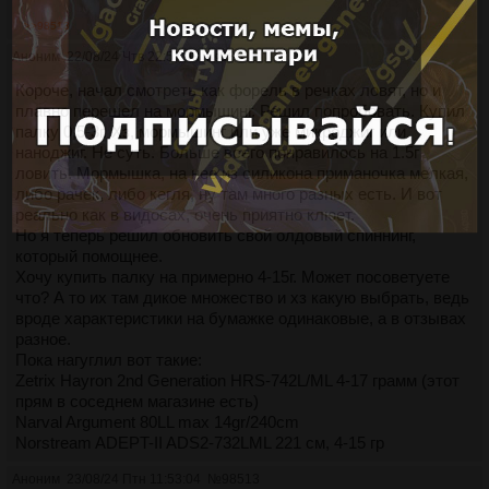
>>98513
Аноним
22/08/24 Чтв 22:57:03
№
98512
Короче, начал смотреть как форель в речках ловят, но и
плавно перешел на мормышинг. Решил попробовать. Купил
палку 0,5-3г. Хз, мормышинг или уже микроджиг или
наноджиг. Не суть. Больше всего понравилось на 1.5г
ловить. Мормышка, на нее из силикона приманочка мелкая,
либо рачек, либо кегля, ну там много разных есть. И вот
реально как в видосах, очень приятно клюет.
Но я теперь решил обновить свой олдовый спиннинг,
который помощнее.
Хочу купить палку на примерно 4-15г. Может посоветуете
что? А то их там дикое множество и хз какую выбрать, ведь
вроде характеристики на бумажке одинаковые, а в отзывах
разное.
Пока нагуглил вот такие:
Zetrix Hayron 2nd Generation HRS-742L/ML 4-17 грамм (этот
прям в соседнем магазине есть)
Narval Argument 80LL max 14gr/240cm
Norstream ADEPT-II ADS2-732LML 221 см, 4-15 гр
Аноним
23/08/24 Птн 11:53:04
№
98513