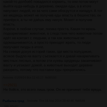
какой-то долбоёб повадился кормить, то они потом могут
выйти куда-нибудь в деревню, ожидая еды, а в итоге
напугают людей, из за чего сами обосрутся и нападут. А тот
же медведь может не получив еды впасть в бешенство, он
припёрся, а ты не даёшь ему нихуя. Может и получив
впасть.
Короче, в любом случае, логика проста. Какая-то мразь
подкармливает животное, в следствии чего животное потом
идёт на контакт с людьми, а так как животные не
одомашниваются, а просто приходят жрать, то люди
получают пизды в итоге.
На севере дохуя историй таких, где места полудикие,
всякое быдло на вахту съезжается и давай накармливать
местных лесных, а потом эти хуевы щедрецы заканчивают
вахту и уезжают домой, а животные выходят деревни
разорять, потому что поставки еды прекратились.
Аноним
01/09/24 Вск 12:43:17
№
98550
>>29211
Не бойся, это всего лишь гром. Он не причинит тебе вреда.
Рыбалка-тред
Аноним
Птн 18 Апр 2014 20:40:46
№
6648
74Кб, 605x807