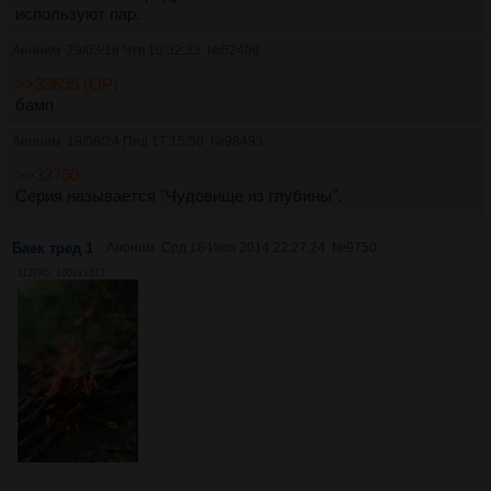
используют пар.
Аноним
29/03/18 Чтв 10:32:33
№
52408
>>33695 (OP)
бамп
Аноним
19/08/24 Пнд 17:15:50
№
98493
>>33750
Серия называется "Чудовище из глубины".
Баек тред 1
Аноним
Срд 16 Июл 2014 22:27:24
№
9750
1127Кб, 1002x1512