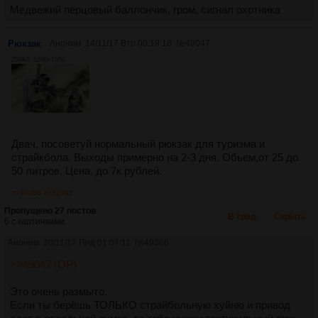
Медвежий перцовый баллончик, гром, сигнал охотника
Рюкзак
Аноним
14/11/17 Втр 00:19:16
№
49047
256Кб, 1680x1050
Двач, посоветуй нормальный рюкзак для туризма и
страйкбола. Выходы примерно на 2-3 дня. Обьем,от 25 до
50 литров. Цена, до 7к рублей.
>>49366
>>52392
Пропущено 27 постов
В тред
Скрыть
6 с картинками.
Аноним
20/11/17 Пнд 01:07:11
№
49366
>>49047 (OP)
Это очень размыто.
Если ты берёшь ТОЛЬКО страйбольную хуйню и привод