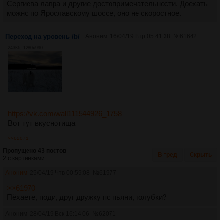
Сергиева лавра и другие достопримечательности. Доехать
можно по Ярославскому шоссе, оно не скоростное.
Переход на уровень /b/
Аноним
16/04/19 Втр 05:41:38
№
61642
243Кб, 1280x990
https://vk.com/wall111544926_1758
Вот тут вкуснотища
>>62071
Пропущено 43 постов
В тред
Скрыть
2 с картинками.
Аноним
25/04/19 Чтв 00:59:08
№
61977
>>61970
Пёхаете, поди, друг дружку по пьяни, голубки?
Аноним
28/04/19 Вск 16:14:06
№
62071