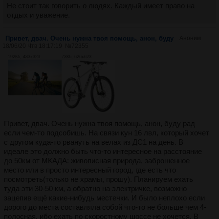
Не стоит так говорить о людях. Каждый имеет право на
отдых и уважение.
Привет, двач. Очень нужна твоя помощь, анон, буду
Аноним
18/06/20 Чтв 18:17:19
№
72355
192Кб, 483x323
73Кб, 626x623
Привет, двач. Очень нужна твоя помощь, анон, буду рад
если чем-то подсобишь. На связи кун 16 лвл, который хочет
с другом куда-то рвануть на велах из ДС1 на день. В
идеале это должно быть что-то интересное на расстояние
до 50км от МКАДА: живописная природа, заброшенное
место или в просто интересный город, где есть что
посмотреть(только не храмы, прошу). Планируем ехать
туда эти 30-50 км, а обратно на электричке, возможно
зацепив ещё какие-нибудь местечки. И было неплохо если
дорого до места составляла собой что-то не больше чем 4-
полосная, ибо ехать по скоростному шоссе не хочется. В