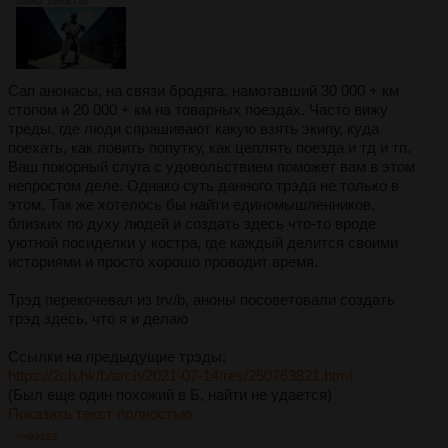
160Кб, 1280x720
Сап анонасы, на связи бродяга, намотавший 30 000 + км
стопом и 20 000 + км на товарных поездах. Часто вижу
треды, где люди спрашивают какую взять экипу, куда
поехать, как ловить попутку, как цеплять поезда и тд и тп.
Ваш покорный слуга с удовольствием поможет вам в этом
непростом деле. Однако суть данного трэда не только в
этом. Так же хотелось бы найти единомышленников,
близких по духу людей и создать здесь что-то вроде
уютной посиделки у костра, где каждый делится своими
историями и просто хорошо проводит время.
Трэд перекочевал из trv/b, аноны посоветовали создать
трэд здесь, что я и делаю
Ссылки на предыдущие трэды:
https://2ch.hk/b/arch/2021-07-14/res/250763821.html
(Был еще один похожий в Б, найти не удается)
Показать текст полностью
>>99182