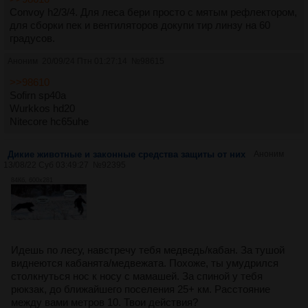
Convoy h2/3/4. Для леса бери просто с мятым рефлектором,
для сборки пек и вентиляторов докупи тир линзу на 60
градусов.
Аноним
20/09/24 Птн 01:27:14
№
98615
>>98610
Sofirn sp40a
Wurkkos hd20
Nitecore hc65uhe
Дикие животные и законные средства защиты от них
Аноним
13/08/22 Суб 03:49:27
№
92395
84Кб, 600x281
Идешь по лесу, навстречу тебя медведь/кабан. За тушой
виднеются кабанята/медвежата. Похоже, ты умудрился
столкнуться нос к носу с мамашей. За спиной у тебя
рюкзак, до ближайшего поселения 25+ км. Расстояние
между вами метров 10. Твои действия?