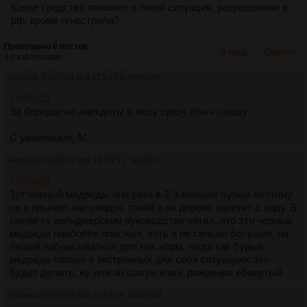
Какое средство поможет в такой ситуации, разрешенное в
рф, кроме огнестрела?
Пропущено 8 постов
В тред
Скрыть
3 с картинками.
Аноним
07/07/24 Вск 11:54:19
№
98356
>>98310
За бородатые анекдоты в лесу сразу ёбыч сношу
С уважением, М.
Аноним
22/08/24 Чтв 12:59:51
№
98511
>>93639
Тут черный медведь, они раза в 2-3 меньше бурых поэтому
он и прыгает как ниндзя, такой и на дерево залетит с ходу. В
каком-то рейнджерском руководстве читал, что эти черные
медведи наиболее опасные, хоть и не сильно большие, на
людей набрасываться для них норм, тогда как бурый
медведь только в экстренных для себя ситуациях это
будет делать, ну или он шатун или с рождения ебанутый.
Аноним
08/09/24 Вск 20:53:19
№
98600