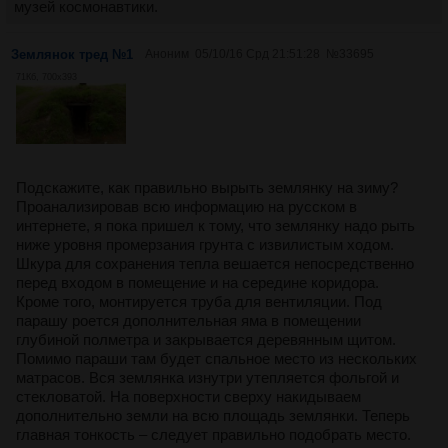
музей космонавтики.
Землянок тред №1
Аноним
05/10/16 Срд 21:51:28
№
33695
71Кб, 700x393
Подскажите, как правильно вырыть землянку на зиму?
Проанализировав всю информацию на русском в
интернете, я пока пришел к тому, что землянку надо рыть
ниже уровня промерзания грунта с извилистым ходом.
Шкура для сохранения тепла вешается непосредственно
перед входом в помещение и на середине коридора.
Кроме того, монтируется труба для вентиляции. Под
парашу роется дополнительная яма в помещении
глубиной полметра и закрывается деревянным щитом.
Помимо параши там будет спальное место из нескольких
матрасов. Вся землянка изнутри утепляется фольгой и
стекловатой. На поверхности сверху накидываем
дополнительно земли на всю площадь землянки. Теперь
главная тонкость – следует правильно подобрать место.