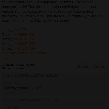
так что будем все импортировать из китая. Расрасрас и
народно, хоба! Еще названия у фонарей будут косвенно
говорить о происхождении, ну чтоб историю компании
показать. Ну кто там есть, панды всякие, тигры, хуе мое. Ну
все, поехали, пока 3 батарейки не сели!
1 тред >>11294
2 тред
>>29809 (OP)
3 тред
>>38181 (OP)
4 тред
>>48027 (OP)
5 тред
>>57199 (OP)
Показать текст полностью
>>82827
Пропущено 522 постов
В тред
Скрыть
30 с картинками.
Аноним
11/04/21 Вск 12:07:39
№
82115
>>82105
И бочку делаю, а что?
>>82144
Аноним
12/04/21 Пнд 12:10:02
№
82144
>>82115