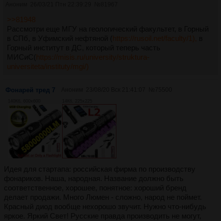
Аноним
26/03/21 Птн 22:39:29
№
81967
>>81948
Рассмотри еще МГУ на геологический факультет, в Горный
в СПб, в Уфимский нефтяной (
https://rusoil.net/faculty/1),
в
Горный институт в ДС, который теперь часть
МИСиС(
https://misis.ru/university/struktura-
universiteta/instituty/mgi/)
Фонарей тред 7
Аноним
23/08/20 Вск 21:41:07
№
75500
140Кб, 600x600
14Кб, 225x225
Идея для стартапа: российская фирма по производству
фонариков. Наша, народная. Название должно быть
соответственное, хорошее, понятное: хороший бренд
делает продажи. Много Люмен - сложно, народ не поймет.
Красный диод вообще нехорошо звучит. Нужно что-нибудь
яркое. Яркий Свет! Русские правда производить не могут,