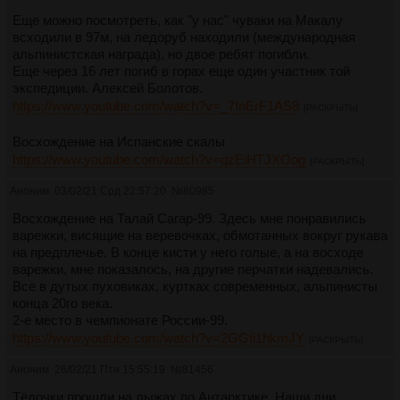
Еще можно посмотреть, как "у нас" чуваки на Макалу
всходили в 97м, на ледоруб находили (международная
альпинистская награда), но двое ребят погибли.
Еще через 16 лет погиб в горах еще один участник той
экспедиции. Алексей Болотов.
https://www.youtube.com/watch?v=_7InErF1AS8
[РАСКРЫТЬ]
Восхождение на Испанские скалы
https://www.youtube.com/watch?v=qzEiHTJXOog
[РАСКРЫТЬ]
Аноним
03/02/21 Срд 22:57:20
№
80985
Восхождение на Талай Сагар-99. Здесь мне понравились
варежки, висящие на веревочках, обмотанных вокруг рукава
на предплечье. В конце кисти у него голые, а на восходе
варежки, мне показалось, на другие перчатки надевались.
Все в дутых пуховиках, куртках современных, альпинисты
конца 20го века.
2-е место в чемпионате России-99.
https://www.youtube.com/watch?v=2GGti1hkmJY
[РАСКРЫТЬ]
Аноним
26/02/21 Птн 15:55:19
№
81456
Тёлочки прошли на лыжах по Антарктике. Наши дни.