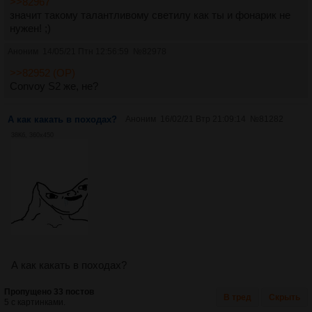
>>82967
значит такому талантливому светилу как ты и фонарик не
нужен! ;)
Аноним
14/05/21 Птн 12:56:59
№
82978
>>82952 (OP)
Convoy S2 же, не?
А как какать в походах?
Аноним
16/02/21 Втр 21:09:14
№
81282
38Кб, 360x450
А как какать в походах?
Пропущено 33 постов
В тред
Скрыть
5 с картинками.