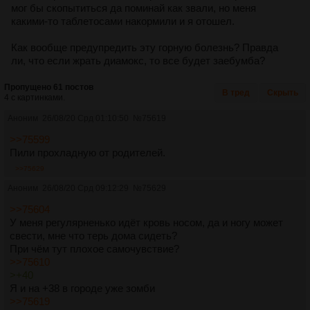
мог бы скопытиться да поминай как звали, но меня
какими-то таблетосами накормили и я отошел.
Как вообще предупредить эту горную болезнь? Правда
ли, что если жрать диамокс, то все будет заебумба?
Пропущено 61 постов
В тред
Скрыть
4 с картинками.
Аноним
26/08/20 Срд 01:10:50
№
75619
>>75599
Пили прохладную от родителей.
>>75629
Аноним
26/08/20 Срд 09:12:29
№
75629
>>75604
У меня регулярненько идёт кровь носом, да и ногу может
свести, мне что терь дома сидеть?
При чём тут плохое самочувствие?
>>75610
>+40
Я и на +38 в городе уже зомби
>>75619