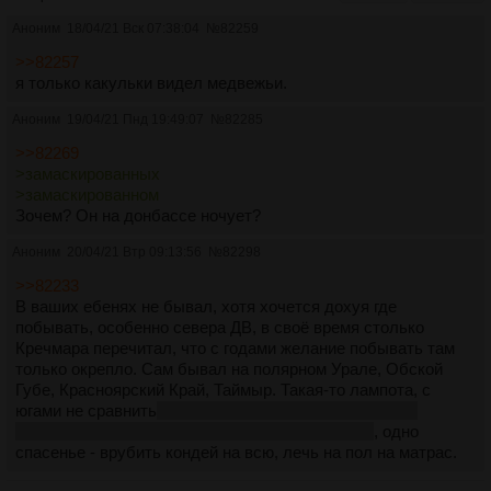
Аноним
18/04/21 Вск 07:38:04
№
82259
>>82257
я только какульки видел медвежьи.
Аноним
19/04/21 Пнд 19:49:07
№
82285
>>82269
>замаскированных
>замаскированном
Зочем? Он на донбассе ночует?
Аноним
20/04/21 Втр 09:13:56
№
82298
>>82233
В ваших ебенях не бывал, хотя хочется дохуя где
побывать, особенно севера ДВ, в своё время столько
Кречмара перечитал, что с годами желание побывать там
только окрепло. Сам бывал на полярном Урале, Обской
Губе, Красноярский Край, Таймыр. Такая-то лампота, с
югами не сравнить
да и не переношу я жару, хоть сам
родился в Норильске, а вырос и живу в Томске
, одно
спасенье - врубить кондей на всю, лечь на пол на матрас.