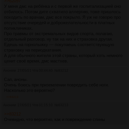
>>62097
У меня дмс на ребёнка и с первой же госпитализацией оно
отбилось. Потом дите схватило аллергию, тоже пришлось
походить по врачам, дмс все покрыло. Я уж не говорю про
отсутствие очередей и доброжелательности в платных
поликлиниках.
Про травмы от экстремальных видов спорта, полагаю,
отдельный разговор, ну так на них и страховка другая.
Едешь на горнолыжку — покупаешь соответствующую
страховку на периодкатания.
А для обычного жителя этой страны, который хоть немного
ценит своё время, дмс мастхев.
Аноним
27/05/21 Чтв 00:44:40
№
83212
Сап, аноны.
Очень боюсь при приземлении повредить себе ноги.
Насколько это вероятно?
>>83213
Аноним
27/05/21 Чтв 01:15:10
№
83213
>>83212
Очевидно, что вероятно, как и повреждение спины