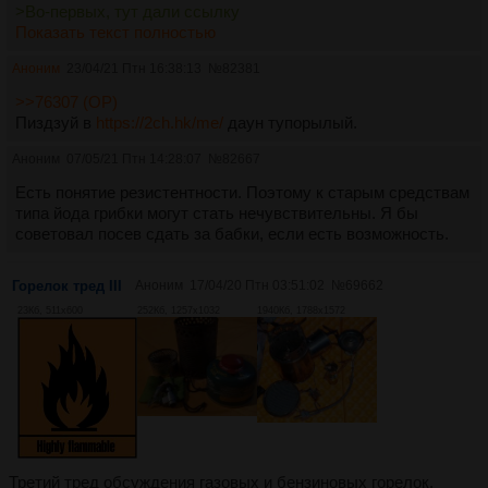
>Во-первых, тут дали ссылку
Показать текст полностью
Аноним
23/04/21 Птн 16:38:13
№
82381
>>76307 (OP)
Пиздзуй в
https://2ch.hk/me/
даун тупорылый.
Аноним
07/05/21 Птн 14:28:07
№
82667
Есть понятие резистентности. Поэтому к старым средствам
типа йода грибки могут стать нечувствительны. Я бы
советовал посев сдать за бабки, если есть возможность.
Горелок тред III
Аноним
17/04/20 Птн 03:51:02
№
69662
23Кб, 511x600
252Кб, 1257x1032
1940Кб, 1788x1572
Третий тред обсуждения газовых и бензиновых горелок,