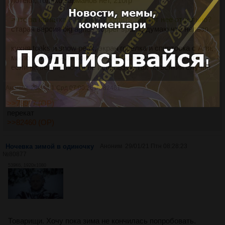
потеют, только карманов нет, 210гр
>что за палатка и можно ли купить тент от нее отдельно?
старая версия big agnes copper spur 1, думаю что нельзя
кухня toaks и snow peak, экран горелка и спиртовка с Али,
мыло хуйня с Али кончится больше не куплю, фильтр
если на велике почти не использую так на всякий случай
Аноним
28/04/21 Срд 07:00:28
№
82461
>>78977 (OP)
перекат
>>82460 (OP)
Ночевка зимой в одиночку
Аноним
29/01/21 Птн 08:28:23
№
80877
539Кб, 1920x1080
Товарищи. Хочу пока зима не кончилась попробовать.