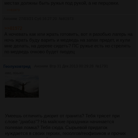
местах должны быть ружья под рукой, а не перцовки.
>>81973
Аноним
27/03/21 Суб 16:27:20
№
81973
>>81972
А ночевать как или жрать готовить, вот я разобью лагерь на
ночь жрать буду варить и медведь на запах придет, и хули
мне делать, на дереве сидеть? ПС ружье есть но стрелять
по медведь очково будет пиздец
Геолуховтред
Аноним
Втр 31 Дек 2013 00:29:28
№
1791
49Кб, 604x402
Умеешь отличить диорит от гранита? Тебя трясет при
слове "диабаз"? На майские праздники начинается
полевая ломка? Тебя сюда. Сырьевой придаток
нуждается в своих героях, геоолгов/геофизиков и прочих