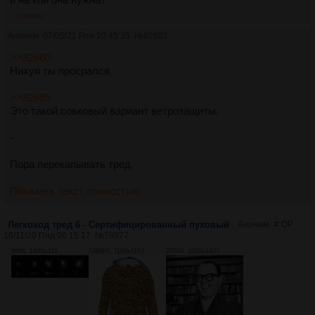
>>82681
Аноним
07/05/21 Птн 20:45:35
№
82681
>>82660
Нихуя ты просрался
>>82665
Это такой совковый вариант ветрозащиты.
-
Пора перекапывать тред.
Показать текст полностью
Легкоход тред 6 - Сертифицированный пуховый
Аноним
# OP
16/11/20 Пнд 06:15:17
№
78977
86Кб, 1440x419
1069Кб, 1100x1183
201Кб, 1050x1423