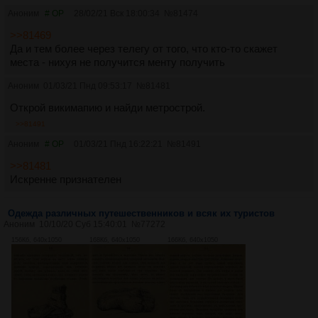
Аноним
# OP
28/02/21 Вск 18:00:34
№
81474
>>81469
Да и тем более через телегу от того, что кто-то скажет
места - нихуя не получится менту получить
Аноним
01/03/21 Пнд 09:53:17
№
81481
Открой викимапию и найди метрострой.
>>81491
Аноним
# OP
01/03/21 Пнд 16:22:21
№
81491
>>81481
Искренне признателен
Одежда различных путешественников и всяк их туристов
Аноним
10/10/20 Суб 15:40:01
№
77272
156Кб, 640x1050
168Кб, 640x1050
166Кб, 640x1050