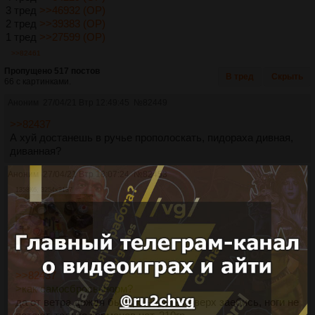
3 тред
>>46932 (OP)
2 тред
>>39383 (OP)
1 тред
>>27599 (OP)
>>82461
Пропущено 517 постов
В тред
Скрыть
66 с картинками.
Аноним
27/04/21 Втр 12:49:45
№
82449
>>82437
А хуй достанешь в ручье прополоскать, пидораха дивная,
диванная?
Аноним
27/04/21 Втр 18:07:24
№
82453
1358Кб, 3254x2137
>>82437
>как самосбросы норм?
да от ветра дождя быстро надеть поверх заебись, ноги не