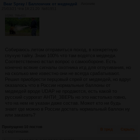
Bear Spray / Баллончик от медведей
Аноним
25/03/21 Чтв 18:21:20
№
81951
102Кб, 768x413
Собираюсь летом отправиться поход, в конкретную
глухую тайгу. Знаю 100% что там водятся медведи.
Соответственно встал вопрос о самообороне. Есть
конечно всякие сигналы охотника итд для отпугивания, но
на сколько мне известно они не всегда срабатывают.
Решил приобрести перцовый спрей от медведей, но вдруг
оказалось что в России нормальные баллоны от
медведей вроде UDAP не продаются, есть какой то
русский суррогат АНТИ_ЗВЕРЬ но это настолько говно,
что на нем не указан даже состав. Может кто ни будь
знает где можно в России достать нормальный баллон ну
или заказать?
Пропущено 10 постов
В тред
Скрыть
1 с картинками.