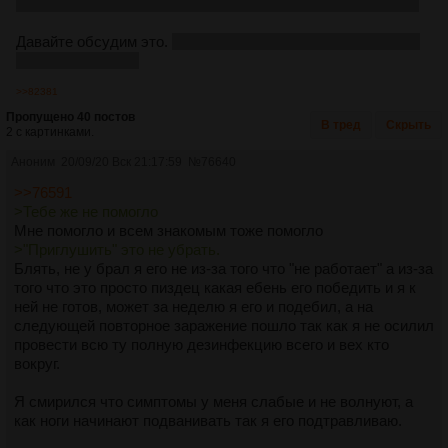
как лечить, к какому врачу идти, как обрабатывать обувь.
Давайте обсудим это.
Серьезно, мне нужны советы как от
этого избавиться!
>>82381
Пропущено 40 постов
В тред
Скрыть
2 с картинками.
Аноним
20/09/20 Вск 21:17:59
№
76640
>>76591
>Тебе же не помогло
Мне помогло и всем знакомым тоже помогло
>"Приглушить" это не убрать.
Блять, не у брал я его не из-за того что "не работает" а из-за
того что это просто пиздец какая ебень его победить и я к
ней не готов, может за неделю я его и подебил, а на
следующей повторное заражение пошло так как я не осилил
провести всю ту полную дезинфекцию всего и вех кто
вокруг.
Я смирился что симптомы у меня слабые и не волнуют, а
как ноги начинают подванивать так я его подтравливаю.