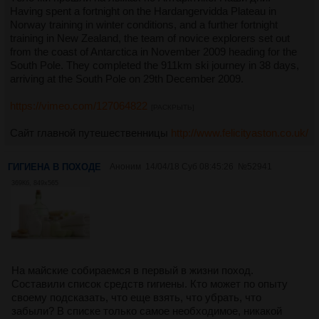
Having spent a fortnight on the Hardangervidda Plateau in
Norway training in winter conditions, and a further fortnight
training in New Zealand, the team of novice explorers set out
from the coast of Antarctica in November 2009 heading for the
South Pole. They completed the 911km ski journey in 38 days,
arriving at the South Pole on 29th December 2009.
https://vimeo.com/127064822
[РАСКРЫТЬ]
Сайт главной путешественницы
http://www.felicityaston.co.uk/
ГИГИЕНА В ПОХОДЕ
Аноним
14/04/18 Суб 08:45:26
№
52941
369Кб, 849x565
На майские собираемся в первый в жизни поход.
Составили список средств гигиены. Кто может по опыту
своему подсказать, что еще взять, что убрать, что
забыли? В списке только самое необходимое, никакой