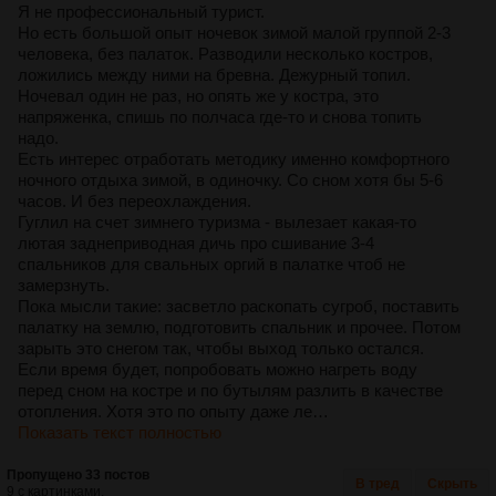
Я не профессиональный турист.
Но есть большой опыт ночевок зимой малой группой 2-3
человека, без палаток. Разводили несколько костров,
ложились между ними на бревна. Дежурный топил.
Ночевал один не раз, но опять же у костра, это
напряженка, спишь по полчаса где-то и снова топить
надо.
Есть интерес отработать методику именно комфортного
ночного отдыха зимой, в одиночку. Со сном хотя бы 5-6
часов. И без переохлаждения.
Гуглил на счет зимнего туризма - вылезает какая-то
лютая заднеприводная дичь про сшивание 3-4
спальников для свальных оргий в палатке чтоб не
замерзнуть.
Пока мысли такие: засветло раскопать сугроб, поставить
палатку на землю, подготовить спальник и прочее. Потом
зарыть это снегом так, чтобы выход только остался.
Если время будет, попробовать можно нагреть воду
перед сном на костре и по бутылям разлить в качестве
отопления. Хотя это по опыту даже ле…
Показать текст полностью
Пропущено 33 постов
В тред
Скрыть
9 с картинками.