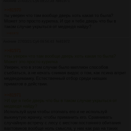
Аноним
27/03/21 Суб 09:22:39
№
81971
>>81970
ты уверен что там вообще дверь хоть какая то была?
Может это просто курилка. И где я тебе дверь что бы в
таком случае укрыться от медведя найду?
>>81972
Аноним
27/03/21 Суб 09:56:43
№
81972
>>81971
>ты уверен что там вообще дверь хоть какая то была?
Может это просто курилка
Уверен, что в этом случае было миллион способов
съебаться, а не кекать снимая видос о том, как псина аггрит
медведемамку. Естественный отбор среди низших
приматов в действии.
>>81971
>И где я тебе дверь что бы в таком случае укрыться от
медведя найду?
Используй шум чтобы отогнать его и не используй
выкинутую жрачку, чтобы приманить его. Сравнивать
случайную встречу с лесу с местом постояннго обитания
вахтовиков вообще ноль смысла, у них как раз на таких