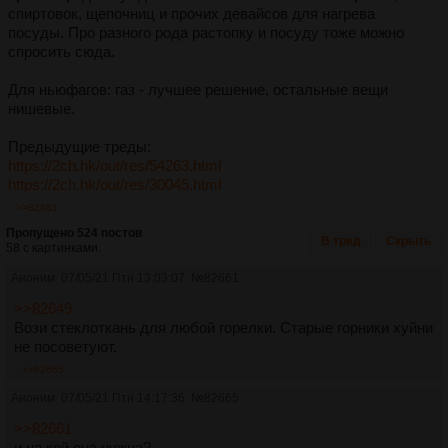
спиртовок, щепочниц и прочих девайсов для нагрева
посуды. Про разного рода растопку и посуду тоже можно
спросить сюда.
Для ньюфагов: газ - лучшее решение, остальные вещи
нишевые.
Предыдущие треды:
https://2ch.hk/out/res/54263.html
https://2ch.hk/out/res/30045.html
>>82681
Пропущено 524 постов
В тред
Скрыть
58 с картинками.
Аноним
07/05/21 Птн 13:03:07
№
82661
>>82649
Вози стеклоткань для любой горелки. Старые горники хуйни
не посоветуют.
>>82665
Аноним
07/05/21 Птн 14:17:36
№
82665
>>82661
и на кой она нужна?