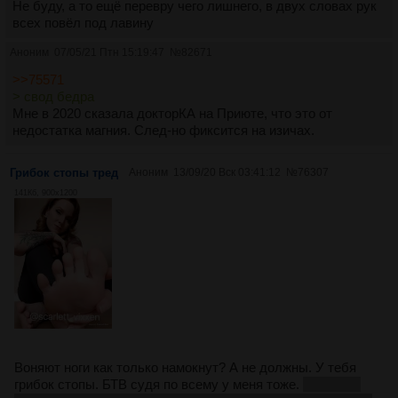
Не буду, а то ещё перевру чего лишнего, в двух словах рук
всех повёл под лавину
Аноним
07/05/21 Птн 15:19:47
№
82671
>>75571
> свод бедра
Мне в 2020 сказала докторКА на Приюте, что это от
недостатка магния. След-но фиксится на изичах.
Грибок стопы тред
Аноним
13/09/20 Вск 03:41:12
№
76307
141Кб, 900x1200
Воняют ноги как только намокнут? А не должны. У тебя
грибок стопы. БТВ судя по всему у меня тоже.
Помогите