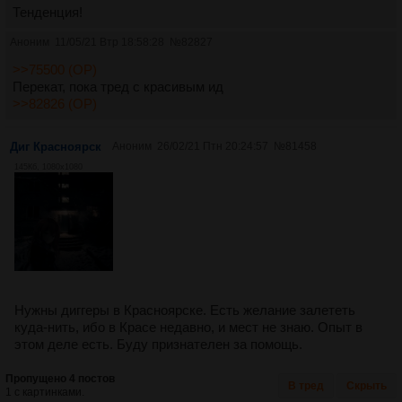
Тенденция!
Аноним
11/05/21 Втр 18:58:28
№
82827
>>75500 (OP)
Перекат, пока тред с красивым ид
>>82826 (OP)
Диг Красноярск
Аноним
26/02/21 Птн 20:24:57
№
81458
145Кб, 1080x1080
Нужны диггеры в Красноярске. Есть желание залететь
куда-нить, ибо в Красе недавно, и мест не знаю. Опыт в
этом деле есть. Буду признателен за помощь.
Пропущено 4 постов
В тред
Скрыть
1 с картинками.