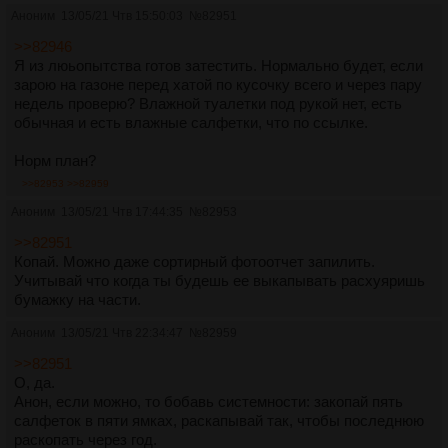
Аноним
13/05/21 Чтв 15:50:03
№
82951
>>82946
Я из люьопытства готов затестить. Нормально будет, если
зарою на газоне перед хатой по кусочку всего и через пару
недель проверю? Влажной туалетки под рукой нет, есть
обычная и есть влажные салфетки, что по ссылке.
Норм план?
>>82953
>>82959
Аноним
13/05/21 Чтв 17:44:35
№
82953
>>82951
Копай. Можно даже сортирный фотоотчет запилить.
Учитывай что когда ты будешь ее выкапывать расхуяришь
бумажку на части.
Аноним
13/05/21 Чтв 22:34:47
№
82959
>>82951
О, да.
Анон, если можно, то бобавь системности: закопай пять
салфеток в пяти ямках, раскапывай так, чтобы последнюю
раскопать через год.