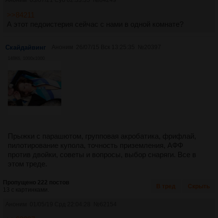
Аноним
03/07/21 Суб 02:33:35
№
84249
>>84211
А этот педоистерия сейчас с нами в одной комнате?
Скайдайвинг
Аноним
26/07/15 Вск 13:25:35
№
20397
148Кб, 1000x1000
Прыжки с парашютом, групповая акробатика, фрифлай,
пилотирование купола, точность приземления, АФФ
против двойки, советы и вопросы, выбор снаряги. Все в
этом треде.
Пропущено 222 постов
В тред
Скрыть
13 с картинками.
Аноним
01/05/19 Срд 22:04:28
№
62154