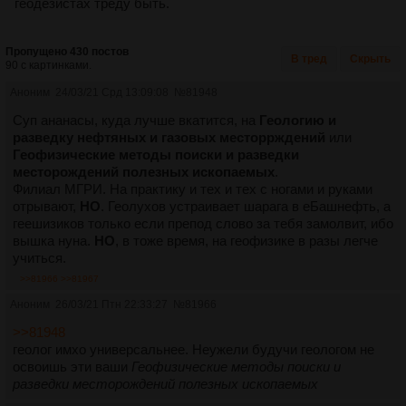
геодезистах треду быть.
Пропущено 430 постов
В тред
Скрыть
90 с картинками.
Аноним
24/03/21 Срд 13:09:08
№
81948
Суп ананасы, куда лучше вкатится, на
Геологию и
разведку нефтяных и газовых месторрждений
или
Геофизические методы поиски и разведки
месторождений полезных ископаемых
.
Филиал МГРИ. На практику и тех и тех с ногами и руками
отрывают,
НО
. Геолухов устраивает шарага в еБашнефть, а
геешизиков только если препод слово за тебя замолвит, ибо
вышка нуна.
НО
, в тоже время, на геофизике в разы легче
учиться.
>>81966
>>81967
Аноним
26/03/21 Птн 22:33:27
№
81966
>>81948
геолог имхо универсальнее. Неужели будучи геологом не
освоишь эти ваши
Геофизические методы поиски и
разведки месторождений полезных ископаемых