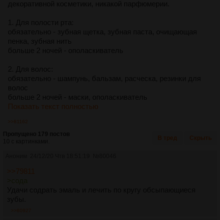
декоративной косметики, никакой парфюмерии.
1. Для полости рта:
обязательно - зубная щетка, зубная паста, очищающая
пенка, зубная нить
больше 2 ночей - ополаскиватель
2. Для волос:
обязательно - шампунь, бальзам, расческа, резинки для
волос
больше 2 ночей - маски, ополаскиватель
Показать текст полностью
>>81162
Пропущено 179 постов
В тред
Скрыть
10 с картинками.
Аноним
24/12/20 Чтв 18:51:19
№
80046
>>79811
>сода
Удачи содрать эмаль и лечить по кругу обсыпающиеся
зубы.
>>80927