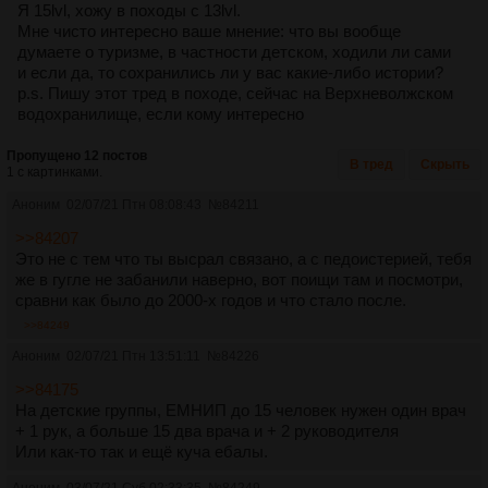
Я 15lvl, хожу в походы с 13lvl.
Мне чисто интересно ваше мнение: что вы вообще
думаете о туризме, в частности детском, ходили ли сами
и если да, то сохранились ли у вас какие-либо истории?
p.s. Пишу этот тред в походе, сейчас на Верхневолжском
водохранилище, если кому интересно
Пропущено 12 постов
В тред
Скрыть
1 с картинками.
Аноним
02/07/21 Птн 08:08:43
№
84211
>>84207
Это не с тем что ты высрал связано, а с педоистерией, тебя
же в гугле не забанили наверно, вот поищи там и посмотри,
сравни как было до 2000-х годов и что стало после.
>>84249
Аноним
02/07/21 Птн 13:51:11
№
84226
>>84175
На детские группы, ЕМНИП до 15 человек нужен один врач
+ 1 рук, а больше 15 два врача и + 2 руководителя
Или как-то так и ещё куча ебалы.