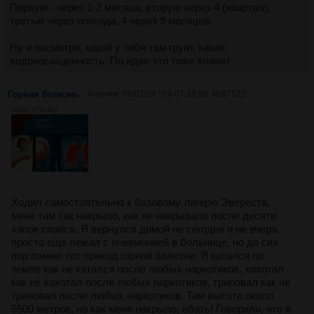
Первую - через 1-2 месяца, вторую через 4 (квартал),
третью через полгода, 4 через 9 месяцев.
Ну и посмотри, какой у тебя там грунт, какая
водонасыщенность. По идее это тоже влияет
Горная болезнь
Аноним
09/01/20 Чтв 07:18:56
№
67522
864Кб, 670x503
Ходил самостоятельно к базовому лагерю Эвереста,
меня там так накрыло, как не накрывало после десяти
хапок спайса. Я вернулся домой не сегодня и не вчера,
просто еще лежал с пневмонией в больнице, но до сих
пор помню тот приход горной болезни. Я катался по
земле как не катался после любых наркотиков, хохотал
как не хохотал после любых наркотиков, триповал как не
триповал после любых наркотиков. Там высота около
5500 метров, но как меня накрыло, ебать! Говорили, что я