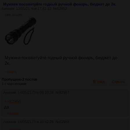
Мужики посоветуйте годный ручной фонарь, бюджет до 2к.
Аноним
13/05/21 Чтв 17:41:33
№
82952
18Кб, 331x291
Мужики посоветуйте годный ручной фонарь, бюджет до
2к.
>>82978
Пропущено 2 постов
В тред
Скрыть
1 с картинками.
Аноним
14/05/21 Птн 09:10:38
№
82967
>>82956
да
>>82968
Аноним
14/05/21 Птн 10:42:26
№
82968