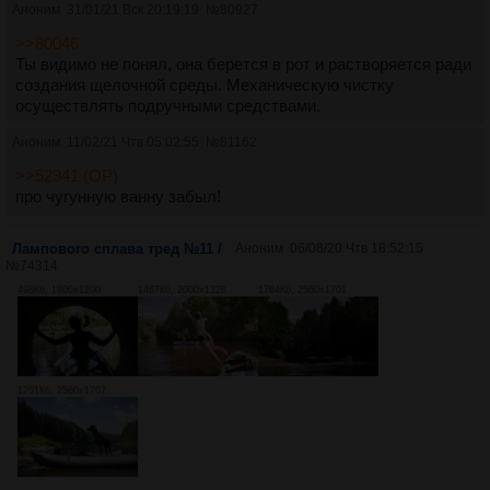
Аноним
31/01/21 Вск 20:19:19
№
80927
>>80046
Ты видимо не понял, она берется в рот и растворяется ради
создания щелочной среды. Механическую чистку
осуществлять подручными средствами.
Аноним
11/02/21 Чтв 05:02:55
№
81162
>>52941 (OP)
про чугунную ванну забыл!
Лампового сплава тред №11 /
Аноним
06/08/20 Чтв 18:52:15
№
74314
498Кб, 1800x1200
1467Кб, 2000x1328
1764Кб, 2560x1701
1251Кб, 2560x1707