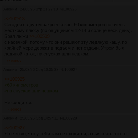
Аноним
24/03/26 Втр 21:22:18
№
100925
>>100913
Сегодня с другом закрыл сезон, 60 километров по очень
жёсткому плюсу (по ощущениям 12-14 и солнце весь день).
Брал лыжи
>>100599
с насечкой, потому что они решают эту ледяную кашу, по
крайней мере держат в подъем и нет отдачи. Утром был
ледяной каток, на спусках шли пешком.
>>100927
Аноним
25/03/26 Срд 10:35:38
№
100927
>>100925
>60 километров
>на спусках шли пешком
Не сходится.
>>100928
Аноним
25/03/26 Срд 14:57:11
№
100928
>>100927
Я не знаю, что у тебя там не сходится, а выяснять что ты