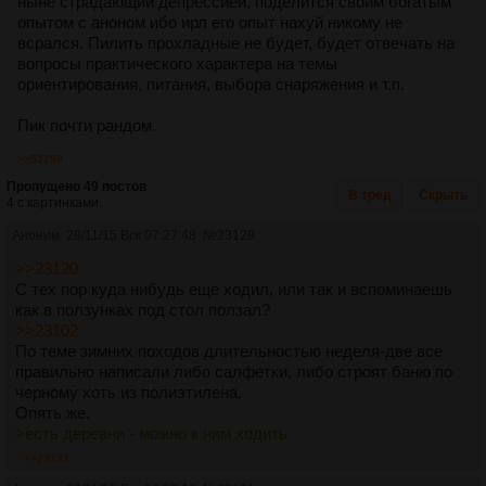
ныне страдающий депрессией, поделится своим богатым
опытом с аноном ибо ирл его опыт нахуй никому не
всрался. Пилить прохладные не будет, будет отвечать на
вопросы практического характера на темы
ориентирования, питания, выбора снаряжения и т.п.
Пик почти рандом.
>>52259
Пропущено 49 постов
В тред
Скрыть
4 с картинками.
Аноним
29/11/15 Вск 07:27:48
№
23129
>>23120
С тех пор куда нибудь еще ходил, или так и вспоминаешь
как в ползунках под стол ползал?
>>23102
По теме зимних походов длительностью неделя-две все
правильно написали либо салфетки, либо строят баню по
черному хоть из полиэтилена.
Опять же.
>есть деревни - можно к ним ходить
>>23131