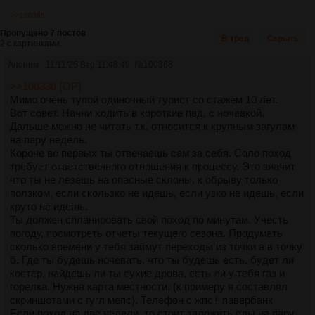
>>100368
Пропущено 7 постов
В тред
Скрыть
2 с картинками.
Аноним
11/11/25 Втр 11:48:49
№
100368
>>100330 (OP)
Мимо очень тупой одиночный турист со стажем 10 лет.
Вот совет. Начни ходить в короткие пвд, с ночевкой.
Дальше можно не читать т.к. относится к крупным загулам
на пару недель.
Короче во первых ты отвечаешь сам за себя. Соло поход
требует ответственного отношения к процессу. Это значит
что ты не лезешь на опасные склоны, к обрыву только
ползком, если скользко не идешь, если узко не идешь, если
круто не идешь.
Ты должен спланировать свой поход по минутам. Учесть
погоду, посмотреть отчеты текущего сезона. Продумать
сколько времени у тебя займут переходы из точки а в точку
б. Где ты будешь ночевать, что ты будешь есть, будет ли
костер, найдешь ли ты сухие дрова, есть ли у тебя газ и
горелка. Нужна карта местности. (к примеру я составлял
скриншотами с гугл мепс). Телефон с жпс+ павербанк
Если поход на две недели, то стоит заложить еды на пару