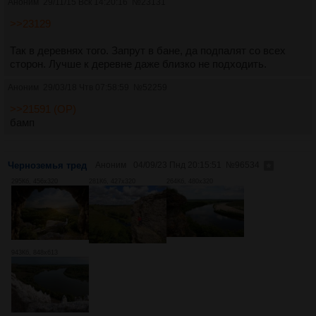
Аноним
29/11/15 Вск 14:20:16
№
23131
>>23129
Так в деревнях того. Запрут в бане, да подпалят со всех
сторон. Лучше к деревне даже близко не подходить.
Аноним
29/03/18 Чтв 07:58:59
№
52259
>>21591 (OP)
бамп
Черноземья тред
Аноним
04/09/23 Пнд 20:15:51
№
96534
295Кб, 456x320
281Кб, 427x320
264Кб, 480x320
943Кб, 848x613