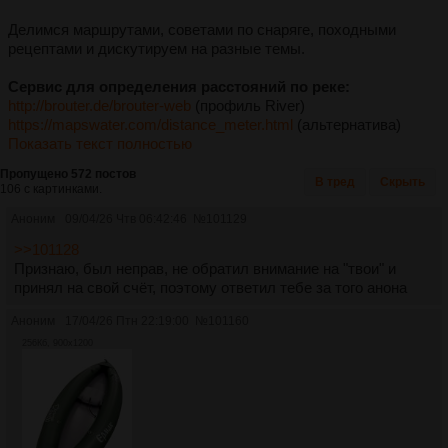
Делимся маршрутами, советами по снаряге, походными
рецептами и дискутируем на разные темы.
Сервис для определения расстояний по реке:
http://brouter.de/brouter-web
(профиль River)
https://mapswater.com/distance_meter.html
(альтернатива)
Показать текст полностью
Пропущено 572 постов
В тред
Скрыть
106 с картинками.
Аноним
09/04/26 Чтв 06:42:46
№
101129
>>101128
Признаю, был неправ, не обратил внимание на "твои" и
принял на свой счёт, поэтому ответил тебе за того анона
Аноним
17/04/26 Птн 22:19:00
№
101160
256Кб, 900x1200