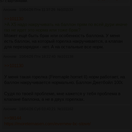
57 с картинками.
Аноним
10/04/26 Птн 11:37:26
№
101133
>>101130
>А Х5 надо накручивать на баллон прям по всей дури иначе
газ не идет это норма или тоже брак?
Может ещё быть брак или особенность баллона. У меня
есть баллон, на который горелка накручивается, а клапан
для перезарядки - нет. А на остальные все норм.
Аноним
10/04/26 Птн 18:22:40
№
101138
>>101130
У меня такая горелка (Firemaple hornet II) норм работает, на
баллон накручивается нормально. Баллон Джетбойл 100г.
Судя по твоей проблеме, мне кажется у тебя проблема в
клапане баллона, а не в двух горелках.
Аноним
18/04/26 Суб 03:40:21
№
101162
>>98144
https://moretemasen.com/evernew-bc-stove/