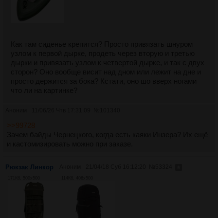
Как там сиденье крепится? Просто привязать шнуром
узлом к первой дырке, продеть через вторую и третью
дырки и привязать узлом к четвертой дырке, и так с двух
сторон? Оно вообще висит над дном или лежит на дне и
просто держится за бока? Кстати, оно шо вверх ногами
что ли на картинке?
Аноним
11/06/26 Чтв 17:31:09
№
101340
>>99728
Зачем байды Чернецкого, когда есть каяки Инзера? Их ещё
и кастомизировать можно при заказе.
Рюкзак Линкор
Аноним
21/04/18 Суб 16:12:20
№
53324
171Кб, 500x500
114Кб, 406x500