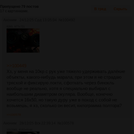
Пропущено 79 постов
В тред
Скрыть
17 с картинками.
Аноним
24/12/25 Срд 13:05:04
№
100492
92Кб, 977x721
>>100449
Хз, у меня на 10кр с рук уже тяжело удерживать далёкие
объекты, какого-нибудь марала, при этом я не страдаю
тряской и фиксирую локти, сфоткать через бинокль
вообще не реально, хотя я специально выбирал с
наибольшим диаметром окуляра. Вообще, конечно
хочется 16х50, но такую дуру уже в поход с собой не
возьмешь, я хз, сколько он весит, килограмма полтора?
>>100578
Аноним
28/12/25 Вск 22:39:14
№
100578
10133Кб, 8192x6144