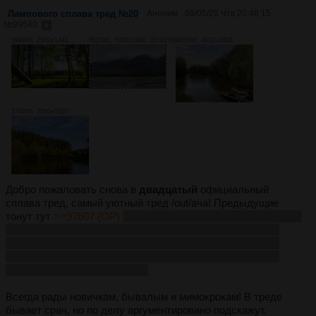
Лампового сплава тред №20
Аноним
08/05/25 Чтв 20:46:15
№
99540
3999Кб, 2560x1441
6515Кб, 1920x1080, 00:00:09
8657Кб, 4032x3024
2792Кб, 2560x1920
Добро пожаловать снова в
двадцатый
официальный
сплава тред, самый уютный тред /out/ача! Предыдущие
тонут тут
>>97607 (OP)
>>95273 (OP)
>>94101 (OP)
>>92189
(OP)
>>90284 (OP)
>>88635 (OP)
>>86818 (OP)
>>80994
(OP)
>>74314 (OP)
>>71397 (OP)
>>70491 (OP)
>>68618
(OP)
>>64158 (OP)
>>60259 (OP)
>>55505 (OP)
>>46727
(OP)
>>33212 >>12909 >>584
Всегда рады новичкам, бывалым и мимокрокам! В треде
бывает срач, но по делу аргументировано подскажут.