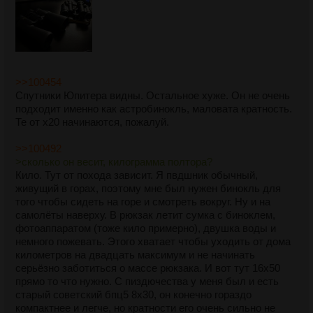
>>100454
Спутники Юпитера видны. Остальное хуже. Он не очень
подходит именно как астробинокль, маловата кратность.
Те от х20 начинаются, пожалуй.
>>100492
>сколько он весит, килограмма полтора?
Кило. Тут от похода зависит. Я пвдшник обычный,
живущий в горах, поэтому мне был нужен бинокль для
того чтобы сидеть на горе и смотреть вокруг. Ну и на
самолёты наверху. В рюкзак летит сумка с биноклем,
фотоаппаратом (тоже кило примерно), двушка воды и
немного пожевать. Этого хватает чтобы уходить от дома
километров на двадцать максимум и не начинать
серьёзно заботиться о массе рюкзака. И вот тут 16х50
прямо то что нужно. С пиздючества у меня был и есть
старый советский бпц5 8х30, он конечно гораздо
компактнее и легче, но кратности его очень сильно не