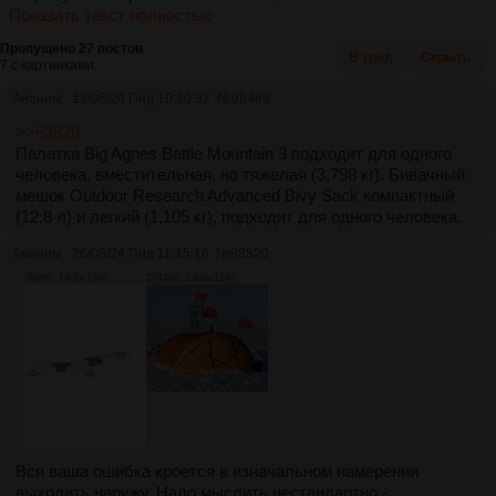
Показать текст полностью
Пропущено 27 постов
В тред
Скрыть
7 с картинками.
Аноним
19/08/24 Пнд 10:30:32
№
98489
>>53526
Палатка Big Agnes Battle Mountain 3 подходит для одного
человека, вместительная, но тяжелая (3,798 кг). Бивачный
мешок Outdoor Research Advanced Bivy Sack компактный
(12,8 л) и легкий (1,105 кг), подходит для одного человека.
Аноним
26/08/24 Пнд 11:15:16
№
98520
309Кб, 1400x1867
2744Кб, 1400x1244
Вся ваша ошибка кроется в изначальном намерении
выходить наружу. Надо мыслить нестандартно -