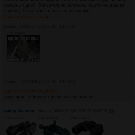
запасных дней. Обязательно заложить ништяки и дошики.
Горелку. Стоит учесть есть ли источники…
Показать текст полностью
Аноним
28/11/25 Птн 13:06:18
№
100403
57Кб, 604x492
Аноним
03/03/26 Втр 16:55:13
№
100845
https://t.me/yellowbackpack
регулярно собирают группы из краснодара
выбор бинокля
Аноним
05/03/16 Суб 14:52:23
№
25276
61Кб, 430x317
115Кб, 620x476
99Кб, 579x412