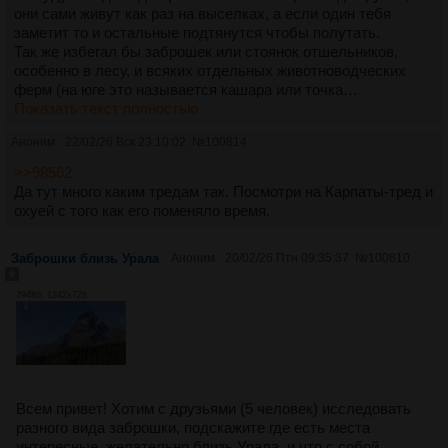
они сами живут как раз на выселках, а если один тебя
заметит то и остальные подтянутся чтобы полутать.
Так же избегал бы заброшек или стоянок отшельников,
особенно в лесу, и всяких отдельных животноводческих
ферм (на юге это называется кашара или точка…
Показать текст полностью
Аноним
22/02/26 Вск 23:10:02
№
100814
>>98562
Да тут много каким тредам так. Посмотри на Карпаты-тред и
охуей с того как его поменяло время.
Заброшки близь Урала
Аноним
20/02/26 Птн 09:35:37
№
100810
794Кб, 1242x728
Всем привет! Хотим с друзьями (5 человек) исследовать
разного вида заброшки, подскажите где есть места
интересные, желательно близь Урала, и что с собой