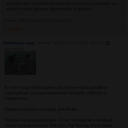
хватало для типовой хотелки рассмотреть курумник на
хребте через долину, километрах в десяти.
Аноним
25/02/26 Срд 00:23:33
№
100825
>>25369
Велоебства тред
Аноним
22/10/14 Срд 22:20:21
№
11341
120Кб, 800x600
В этом треде обсуждаем собственно сами девайсы,
подходящие для многодневных походов, обвеску и
снаряжение.
Первые вопросы посвящу девайсам.
Первый насущный вопрос. Стоит ли покупать готовый
туринг aka нетленный Trek 520, Fuji Touring, Kona Sutra,