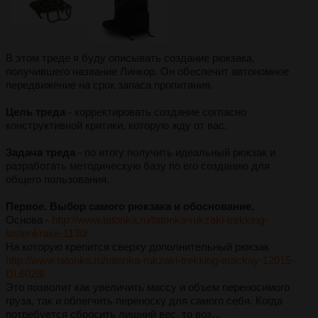
В этом треде я буду описывать создание рюкзака,
получившего название Линкор. Он обеспечит автономное
передвижение на срок запаса пропитания.
Цель треда
- корректировать создание согласно
конструктивной критики, которую жду от вас.
Задача треда
- по итогу получить идеальный рюкзак и
разработать методическую базу по его созданию для
общего пользования.
Первое. Выбор самого рюкзака и обоснование.
Основа -
http://www.tatonka.ru/tatonka-rukzaki-trekking-
lastenkraxe-1130/
На которую крепится сверху дополнительный рюкзак
http://www.tatonka.ru/tatonka-rukzaki-trekking-mackay-12015-
DI.6028/
Это позволит как увеличить массу и объем переносимого
груза, так и облегчить переноску для самого себя. Когда
потребуется сбросить лишний вес, то воз…