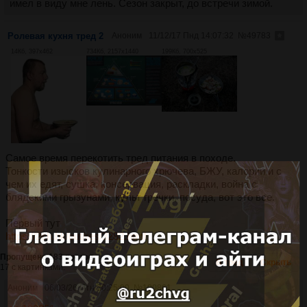
имел в виду мне лень. Сезон закрыт, до встречи зимой.
Ролевая кухня тред 2
Аноним
11/12/17 Пнд 14:07:32
№
49783
14Кб, 397x462
734Кб, 2157x1440
199Кб, 700x525
Самое время перекотить тред питания в походе.
Тонкости изысков кулинарного хрючева, БЖУ, калории и с
чем их едят, сушка, консервация, раскладки, война с
блядскими грызунами, культ гречки, посуда, вот это все.
Первый тут
https://2ch.hk/out/res/3282.html
Пропущено 183 постов
В тред
Скрыть
17 с картинками.
Аноним
06/03/26 Птн 20:25:00
№
100861