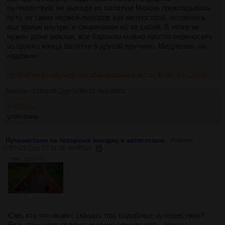
путешествуй, не выходя из палатки! Можно прокладывать
путь из таких червей-пидоров как метрострой, оставаясь
все время внутри, и сворачивая её за собой. В итоге не
нужен даже рюкзак, все барахло можно просто переносить
из одного конца палатки в другой вручную. Медленно, но
надежно.
https://baskcompany.ru/catalog/palatka-arctic-8-8m-rd-21h01/
Аноним
01/04/26 Срд 00:09:19
№
100956
>>53341
упитанно
Путешествия на товарных поездах и автостопом
Аноним
07/05/25 Срд 12:34:34
№
99538
159Кб, 1280x720
Сап, кто что может сказать про подобные путешествия?
Есть ли у кого-то опыт, и какие можете дать советы.