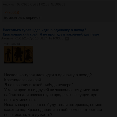
Аноним
07/03/26 Суб 21:02:58
№
100863
>>86618
Бомжетрап, вернись!
Насколько тупая идея идти в одиночку в поход?
Краснодарский край. Я не пропаду в какой-нибудь пеще
Аноним
01/11/25 Суб 16:58:24
№
100330
11Кб, 620x384
Насколько тупая идея идти в одиночку в поход?
Краснодарский край.
Я не пропаду в какой-нибудь пещере?
У меня просто ни друзей ни знакомых нету, местных
пабликов для поиска групп вроде как не существует,
опыта у меня нет.
Искать скорее всего не будут если потеряюсь, но мне
кажется под Краснодаром и на побережье потеряться
невозможно, что думаете?