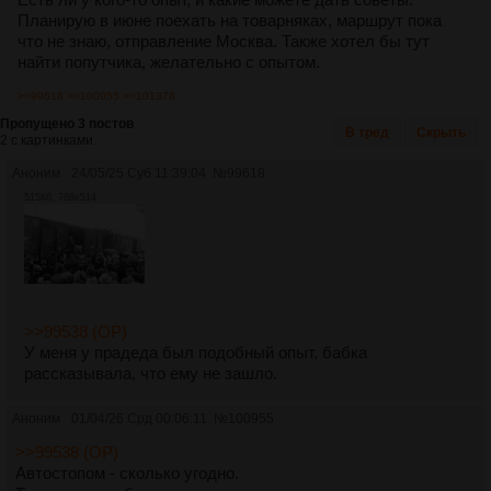
Планирую в июне поехать на товарняках, маршрут пока
что не знаю, отправление Москва. Также хотел бы тут
найти попутчика, желательно с опытом.
>>99618
>>100955
>>101378
Пропущено 3 постов
В тред
Скрыть
2 с картинками.
Аноним
24/05/25 Суб 11:39:04
№
99618
515Кб, 768x514
>>99538 (OP)
У меня у прадеда был подобный опыт, бабка
рассказывала, что ему не зашло.
Аноним
01/04/26 Срд 00:06:11
№
100955
>>99538 (OP)
Автостопом - сколько угодно.