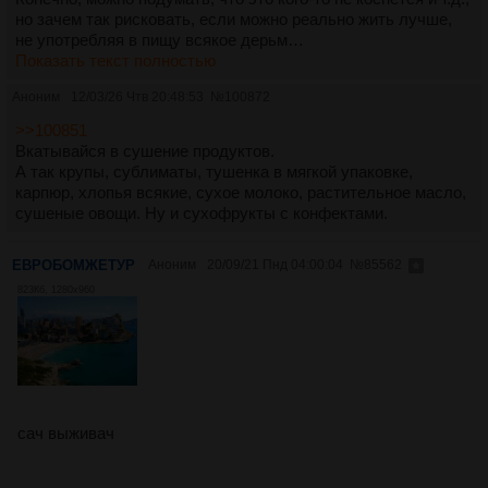
но зачем так рисковать, если можно реально жить лучше,
не употребляя в пищу всякое дерьм…
Показать текст полностью
Аноним
12/03/26 Чтв 20:48:53
№
100872
>>100851
Вкатывайся в сушение продуктов.
А так крупы, сублиматы, тушенка в мягкой упаковке,
карпюр, хлопья всякие, сухое молоко, растительное масло,
сушеные овощи. Ну и сухофрукты с конфектами.
ЕВРОБОМЖЕТУР
Аноним
20/09/21 Пнд 04:00:04
№
85562
823Кб, 1280x960
сач выживач