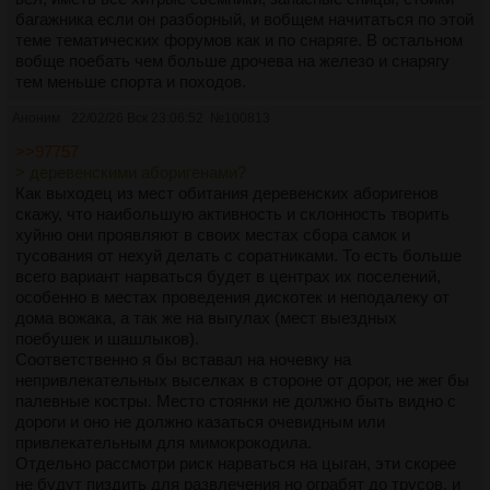
багажника если он разборный, и вобщем начитаться по этой
теме тематических форумов как и по снаряге. В остальном
вобще поебать чем больше дрочева на железо и снарягу
тем меньше спорта и походов.
Аноним
22/02/26 Вск 23:06:52
№
100813
>>97757
> деревенскими аборигенами?
Как выходец из мест обитания деревенских аборигенов
скажу, что наибольшую активность и склонность творить
хуйню они проявляют в своих местах сбора самок и
тусования от нехуй делать с соратниками. То есть больше
всего вариант нарваться будет в центрах их поселений,
особенно в местах проведения дискотек и неподалеку от
дома вожака, а так же на выгулах (мест выездных
поебушек и шашлыков).
Соответственно я бы вставал на ночевку на
непривлекательных выселках в стороне от дорог, не жег бы
палевные костры. Место стоянки не должно быть видно с
дороги и оно не должно казаться очевидным или
привлекательным для мимокрокодила.
Отдельно рассмотри риск нарваться на цыган, эти скорее
не будут пиздить для развлечения но ограбят до трусов, и