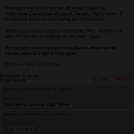
планирую вкатится в летний активный отдых на
территории Евросоюза. Испания, Греция , Португалия . С
собой хочу взять полный набор для бэкпэкинга.
Читая ваши треды по бродяжничеству, могу заявить что
жить летом там на природе не составит труда.
Интересуют ваши истории подобного, подводные
камни, советы и все в этом духе .
Показать текст полностью
Пропущено 30 постов
В тред
Скрыть
2 с картинками.
Аноним
13/09/22 Втр 00:02:00
№
93198
>>86618
Кристмасы прошли, брат. Мочи!
Аноним
19/06/25 Чтв 11:46:19
№
99762
>>86618
Брат, ты как там?