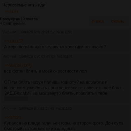
Черноземье нить иди
>>101161
Пропущено 19 постов
В тред
Скрыть
4 с картинками.
Аноним
16/04/26 Чтв 22:21:52
№
101159
>>101157
А хорошего/плохого человека хвостики отличают?
Аноним
18/04/26 Суб 03:40:02
№
101161
>>96534 (OP)
все фотки блять в моей окрестности лол
ОП ты блять нахуя палишь годноту? на вороголе и
копченном уже блять свои вереввки не повесить всё блять
ЗАЕЗЖИМИТ из мск занято блять, проклятья тебе
ОП-ПИДОР
Аноним
19/04/26 Вск 22:55:43
№
101165
>>97929
Купался на пляде галичьей горы,на втором фото. Дон суеа
быстрый в этом месте и холодный.