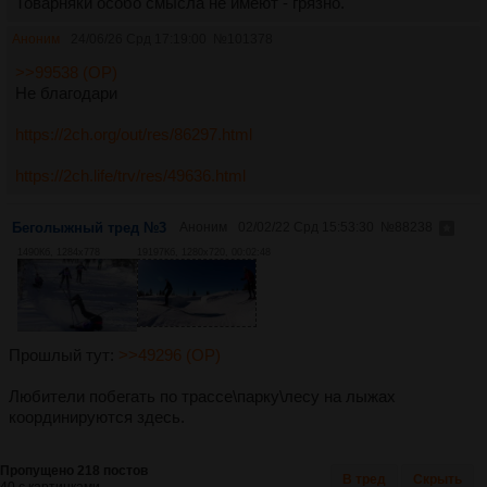
Товарняки особо смысла не имеют - грязно.
Аноним
24/06/26 Срд 17:19:00
№
101378
>>99538 (OP)
Не благодари
https://2ch.org/out/res/86297.html
https://2ch.life/trv/res/49636.html
Беголыжный тред №3
Аноним
02/02/22 Срд 15:53:30
№
88238
1490Кб, 1284x778
19197Кб, 1280x720, 00:02:48
Прошлый тут:
>>49296 (OP)
Любители побегать по трассе\парку\лесу на лыжах
координируются здесь.
Пропущено 218 постов
В тред
Скрыть
40 с картинками.