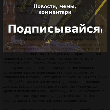
>>100851
Сублиматы, орехи, каши. Можно мяса завялить
Аноним
07/03/26 Суб 01:00:31
№
100862
>>56607
Удваиваю. Сейчас вынужденно сижу на диете "Стол номер
5" и принимаю лекарства. Из мучного у меня теперь не
вызывают бурлений/резей/обсираний только: вчерашний
подсушенный хлеб, сухари и галеты. А заработал себе
хронический холицестит и неалкогольное ожирение печени,
как раз употребляя в течение 2-3 недель жиры в избытке,
наслушавшись знакомых тренеров с мастерами спорта и
тренируясь у них. Массу хотел набрать, ага. В итоге
перегрузил органы жкт жирами, они перестали
перевариваться, в след за ними хуже стали усваиваться
остальные питательные вещества, просто транзитом
отправляясь в толчок. Потерял из-за этого за 3-4 месяца 7кг
- с 57 до 50, став в итоге не просто дрыщом, а высохшим
дрыщом 171/50 с болями, резями, растрескиванием до
крови и шелушением кожи кистей рук, сильной усталостью
после того, как вдруг соскочу с диеты и съем что-то жирное
и/или сладкое в количестве, превышающем 200г.
Конечно, можно подумать, что это кого-то не коснётся и т.д.,