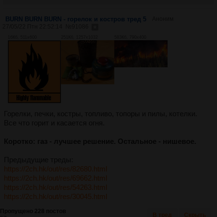
BURN BURN BURN - горелок и костров тред 5
Аноним
27/05/22 Птн 22:52:14
№
91086
16Кб, 511x600
251Кб, 1257x1032
583Кб, 790x400
Горелки, печки, костры, топливо, топоры и пилы, котелки.
Все что горит и касается огня.
Коротко: газ - лучшее решение. Остальное - нишевое.
Предыдущие треды:
https://2ch.hk/out/res/82680.html
https://2ch.hk/out/res/69662.html
https://2ch.hk/out/res/54263.html
https://2ch.hk/out/res/30045.html
Пропущено 228 постов
В тред
Скрыть