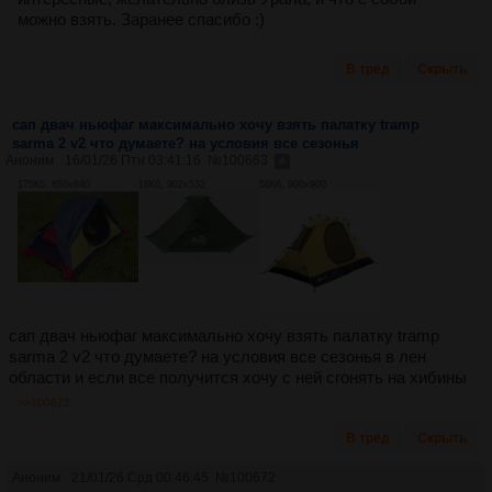
можно взять. Заранее спасибо :)
В тред
Скрыть
сап двач ньюфаг максимально хочу взять палатку tramp
sarma 2 v2 что думаете? на условия все сезонья
Аноним
16/01/26 Птн 03:41:16
№
100663
175Кб, 850x640
18Кб, 902x532
56Кб, 900x900
сап двач ньюфаг максимально хочу взять палатку tramp
sarma 2 v2 что думаете? на условия все сезонья в лен
области и если все получится хочу с ней сгонять на хибины
>>100672
В тред
Скрыть
Аноним
21/01/26 Срд 00:46:45
№
100672