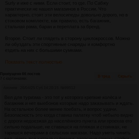
Surly и иже с ними. Если стоит, то где. По Сабжу
практически не нашел магазинов в России. Что
характерно, стоят эти велосипеды довольно дорого, но в
стоковом комплекте, как правило, есть багажник,
стальная рама, баран и переплата за бренд.
Второе. Стоит ли глядеть в сторону циклокроссов. Можно
ли обуздать эти спортивные снаряды и комфортно
ездить на них с большими сумками.
Показать текст полностью
Пропущено 66 постов
В тред
Скрыть
7 с картинками.
Аноним
26/04/25 Суб 14:20:15
№
99512
Вел для туризма - это тот у которого крепкие колёса и
багажник и нет выебонов которые надо заказывать и ждать.
На остальное более менее поебать, и вопрос удачи.
Безопасность это когда ставиш палатку чтоб небыло видно
с дороги недоезжая до населённого пункта или проехав его
сильно подальше, не ставишся на пляжах и стоянках, не
таришся вечерами в сельских магазах. Надо уметь чинить
вел, иметь все хитрые сьёмники, запасные спицы, стойки