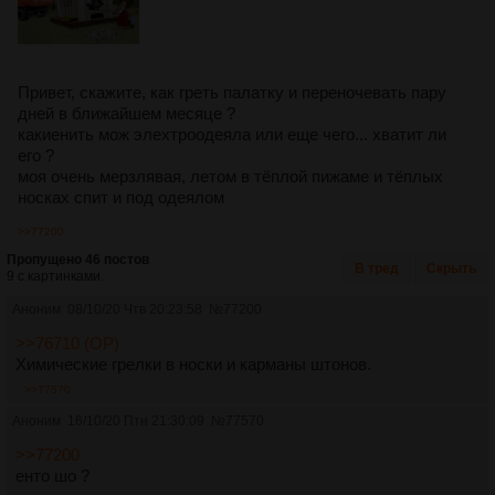
Привет, скажите, как греть палатку и переночевать пару
дней в ближайшем месяце ?
какиенить мож элехтроодеяла или еще чего... хватит ли
его ?
моя очень мерзлявая, летом в тёплой пижаме и тёплых
носках спит и под одеялом
>>77200
Пропущено 46 постов
В тред
Скрыть
9 с картинками.
Аноним
08/10/20 Чтв 20:23:58
№
77200
>>76710 (OP)
Химические грелки в носки и карманы штонов.
>>77570
Аноним
16/10/20 Птн 21:30:09
№
77570
>>77200
енто шо ?