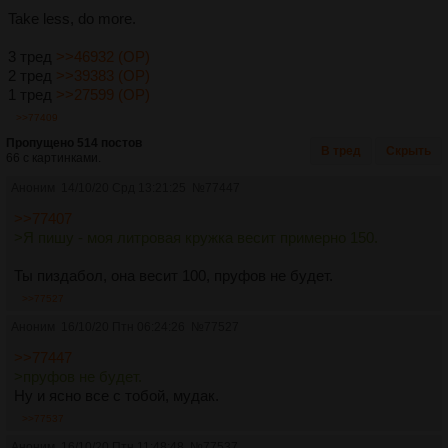
Take less, do more.
3 тред
>>46932 (OP)
2 тред
>>39383 (OP)
1 тред
>>27599 (OP)
>>77409
Пропущено 514 постов
В тред
Скрыть
66 с картинками.
Аноним
14/10/20 Срд 13:21:25
№
77447
>>77407
>Я пишу - моя литровая кружка весит примерно 150.
Ты пиздабол, она весит 100, пруфов не будет.
>>77527
Аноним
16/10/20 Птн 06:24:26
№
77527
>>77447
>пруфов не будет.
Ну и ясно все с тобой, мудак.
>>77537
Аноним
16/10/20 Птн 11:48:48
№
77537