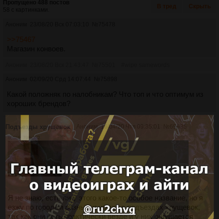
Пропущено 488 постов
В тред
Скрыть
58 с картинками.
Аноним
23/08/20 Вск 07:03:10
№
75478
>>75467
Магазин конвоев.
Аноним
23/08/20 Вск 21:43:47
№
75501
#wipe samewords
Аноним
02/09/20 Срд 14:07:44
№
75898
Какой положняк по налобникам? Что топ и что оптимум из
хороших брендов?
Подъезды хрущевок
Аноним
16/04/20 Чтв 09:35:01
№
69635
806Кб, 798x532
Я не знаю, есть ли у этого какое-то особое название, но я
езжу по городам разным и ночую в подъездах хрущевок,
так как они есть практически везде и у них ощущается