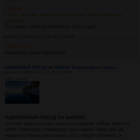
>>69808
> Есть те, кому нравится на вокзалах. Мне нравится в
хрущебах.
Поставить палатку на вокзале. Шах и мат!
Аноним
23/08/20 Вск 12:31:36
№
75489
>>69635 (OP)
перечитал самосбор-тредов
ОДИНОЧНЫЙ ПОХОД НА БАЙКАЛ Открыл цены и охуел,
Аноним
06/08/20 Чтв 12:31:28
№
74302
114Кб, 1050x700
ОДИНОЧНЫЙ ПОХОД НА БАЙКАЛ
Открыл цены и охуел, насколько дешево сейчас перелет
стоит. Плаинрую отправится туда недели через две на
недельку. Прошу рассказать, что следует посетить, и