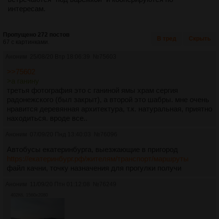
интересам.
Пропущено 272 постов
В тред
Скрыть
67 с картинками.
Аноним
25/08/20 Втр 18:06:39
№
75603
>>75602
>а ганину
третья фотография это с ганиной ямы храм сергия
радонежского (был закрыт), а второй это шабры. мне очень
нравится деревянная архитектура, т.к. натуральная, приятно
находиться. вроде все..
Аноним
07/09/20 Пнд 13:40:03
№
76096
Автобусы екатеринбурга, выезжающие в пригород
https://екатеринбург.рф/жителям/транспорт/маршруты
файл качни, точку назначения для прогулки получи
Аноним
11/09/20 Птн 01:12:08
№
76249
402Кб, 1560x2080