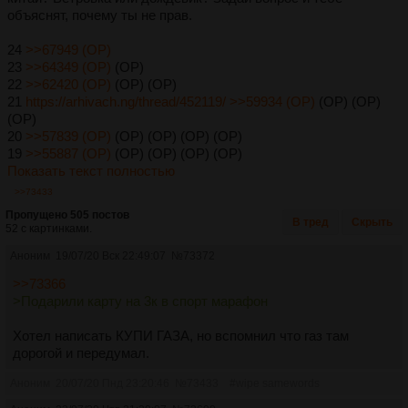
объяснят, почему ты не прав.
24
>>67949 (OP)
23
>>64349 (OP)
(OP)
22
>>62420 (OP)
(OP) (OP)
21
https://arhivach.ng/thread/452119/
>>59934 (OP)
(OP) (OP)
(OP)
20
>>57839 (OP)
(OP) (OP) (OP) (OP)
19
>>55887 (OP)
(OP) (OP) (OP) (OP)
Показать текст полностью
>>73433
Пропущено 505 постов
В тред
Скрыть
52 с картинками.
Аноним
19/07/20 Вск 22:49:07
№
73372
>>73366
>Подарили карту на 3к в спорт марафон
Хотел написать КУПИ ГАЗА, но вспомнил что газ там
дорогой и передумал.
Аноним
20/07/20 Пнд 23:20:46
№
73433
#wipe samewords