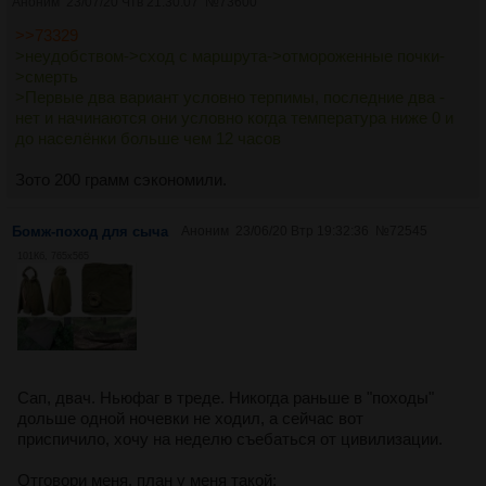
Аноним
23/07/20 Чтв 21:30:07
№
73600
>>73329
>неудобством->сход с маршрута->отмороженные почки-
>смерть
>Первые два вариант условно терпимы, последние два -
нет и начинаются они условно когда температура ниже 0 и
до населёнки больше чем 12 часов
Зото 200 грамм сэкономили.
Бомж-поход для сыча
Аноним
23/06/20 Втр 19:32:36
№
72545
101Кб, 765x565
Сап, двач. Ньюфаг в треде. Никогда раньше в "походы"
дольше одной ночевки не ходил, а сейчас вот
приспичило, хочу на неделю съебаться от цивилизации.
Отговори меня, план у меня такой: