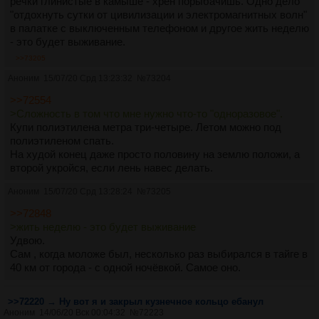
речки глинистые в камыше - хрен порыбачишь. Одно дело
"отдохнуть сутки от цивилизации и электромагнитных волн"
в палатке с выключенным телефоном и другое жить неделю
- это будет выживание.
>>73205
Аноним
15/07/20 Срд 13:23:32
№
73204
>>72554
>Сложность в том что мне нужно что-то "одноразовое".
Купи полиэтилена метра три-четыре. Летом можно под
полиэтиленом спать.
На худой конец даже просто половину на землю положи, а
второй укройся, если лень навес делать.
Аноним
15/07/20 Срд 13:28:24
№
73205
>>72848
>жить неделю - это будет выживание
Удвою.
Сам , когда моложе был, несколько раз выбирался в тайге в
40 км от города - с одной ночёвкой. Самое оно.
>>72220 → Ну вот я и закрыл кузнечное кольцо ебанул
Аноним
14/06/20 Вск 00:04:32
№
72223