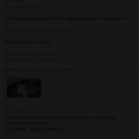
>>72134
> и даже стоять
Стоял один, даже грёб стоя, правда недолго: кильнулся.
>Срать с сапа? Ты меня удивил.
На торец сел и срёшь.
>декой можно и лежать
Показать текст полностью
Аноним
20/07/20 Пнд 09:27:57
№
73382
96Кб, 1280x720
>>72119
назови хоть одно преимущество твоего сапа перед
листом пенопласта
Ну кроме "модной окраски"
>>73386