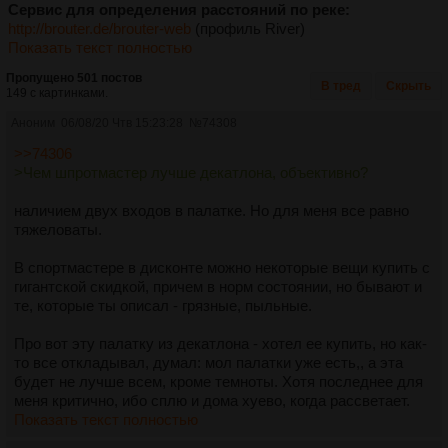
Сервис для определения расстояний по реке:
http://brouter.de/brouter-web
(профиль River)
Показать текст полностью
Пропущено 501 постов
В тред
Скрыть
149 с картинками.
Аноним
06/08/20 Чтв 15:23:28
№
74308
>>74306
>Чем шпротмастер лучше декатлона, объективно?
наличием двух входов в палатке. Но для меня все равно
тяжеловаты.
В спортмастере в дисконте можно некоторые вещи купить с
гигантской скидкой, причем в норм состоянии, но бывают и
те, которые ты описал - грязные, пыльные.
Про вот эту палатку из декатлона - хотел ее купить, но как-
то все откладывал, думал: мол палатки уже есть,, а эта
будет не лучше всем, кроме темноты. Хотя последнее для
меня критично, ибо сплю и дома хуево, когда рассветает.
Показать текст полностью