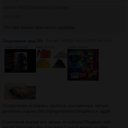
Аноним
20/07/20 Пнд 09:52:18
№
73386
>>73382
На сапе мамку твою ебать удобнее.
Снаряжения тред #25
Аноним
01/06/20 Пнд 02:05:30
№
71655
1653Кб, 2048x1536
549Кб, 900x538
1052Кб, 640x640
1389Кб, 1170x500
Продолжаем выбирать удобную долговечную лёгкую
дешёвую снарягу без определенного бюджета и задач.
Станковый рюкзак или мешок из кубена? Редфокс или
китай? Ветровка или дождевик? Задай вопрос и тебе