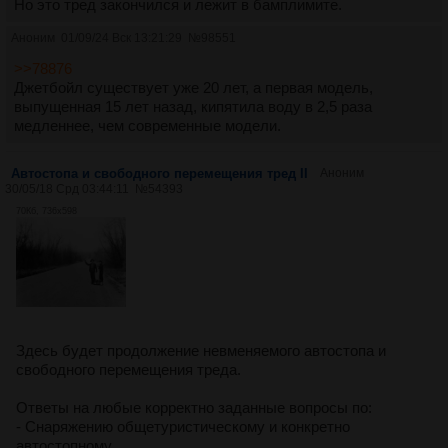
Но это тред закончился и лежит в бамплимите.
Аноним
01/09/24 Вск 13:21:29
№
98551
>>78876
Джетбойл существует уже 20 лет, а первая модель,
выпущенная 15 лет назад, кипятила воду в 2,5 раза
медленнее, чем современные модели.
Автостопа и свободного перемещения тред II
Аноним
30/05/18 Срд 03:44:11
№
54393
70Кб, 736x598
Здесь будет продолжение невменяемого автостопа и
свободного перемещения треда.
Ответы на любые корректно заданные вопросы по:
- Снаряжению общетуристическому и конкретно
автостопному