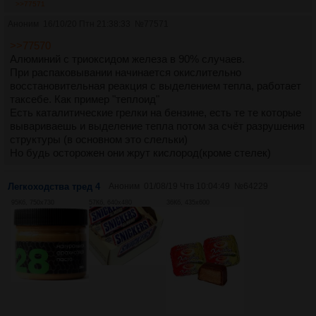
>>77571
Аноним
16/10/20 Птн 21:38:33
№
77571
>>77570
Алюминий с триоксидом железа в 90% случаев.
При распаковывании начинается окислительно
восстановительная реакция с выделением тепла, работает
таксебе. Как пример "теплоид"
Есть каталитические грелки на бензине, есть те те которые
вывариваешь и выделение тепла потом за счёт разрушения
структуры (в основном это слельки)
Но будь осторожен они жрут кислород(кроме стелек)
Легкоходства тред 4
Аноним
01/08/19 Чтв 10:04:49
№
64229
95Кб, 750x730
57Кб, 640x480
36Кб, 435x600