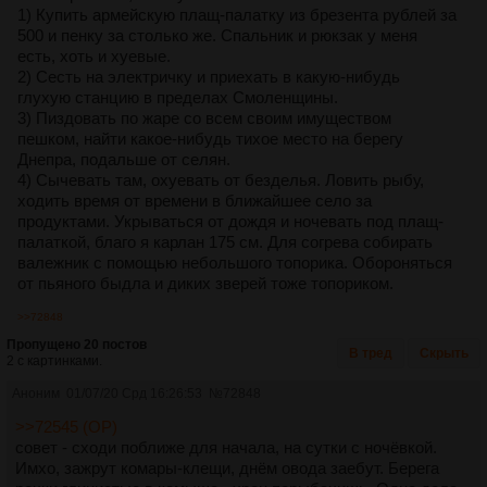
1) Купить армейскую плащ-палатку из брезента рублей за
500 и пенку за столько же. Спальник и рюкзак у меня
есть, хоть и хуевые.
2) Сесть на электричку и приехать в какую-нибудь
глухую станцию в пределах Смоленщины.
3) Пиздовать по жаре со всем своим имуществом
пешком, найти какое-нибудь тихое место на берегу
Днепра, подальше от селян.
4) Сычевать там, охуевать от безделья. Ловить рыбу,
ходить время от времени в ближайшее село за
продуктами. Укрываться от дождя и ночевать под плащ-
палаткой, благо я карлан 175 см. Для согрева собирать
валежник с помощью небольшого топорика. Обороняться
от пьяного быдла и диких зверей тоже топориком.
>>72848
Пропущено 20 постов
В тред
Скрыть
2 с картинками.
Аноним
01/07/20 Срд 16:26:53
№
72848
>>72545 (OP)
совет - сходи поближе для начала, на сутки с ночёвкой.
Имхо, зажрут комары-клещи, днём овода заебут. Берега