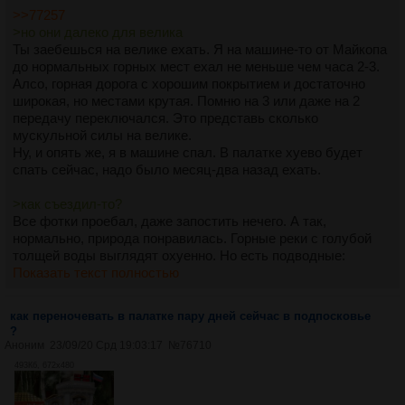
>>77257
>но они далеко для велика
Ты заебешься на велике ехать. Я на машине-то от Майкопа
до нормальных горных мест ехал не меньше чем часа 2-3.
Алсо, горная дорога с хорошим покрытием и достаточно
широкая, но местами крутая. Помню на 3 или даже на 2
передачу переключался. Это представь сколько
мускульной силы на велике.
Ну, и опять же, я в машине спал. В палатке хуево будет
спать сейчас, надо было месяц-два назад ехать.
>как съездил-то?
Все фотки проебал, даже запостить нечего. А так,
нормально, природа понравилась. Горные реки с голубой
толщей воды выглядят охуенно. Но есть подводные:
Показать текст полностью
как переночевать в палатке пару дней сейчас в подпосковье
?
Аноним
23/09/20 Срд 19:03:17
№
76710
493Кб, 672x480