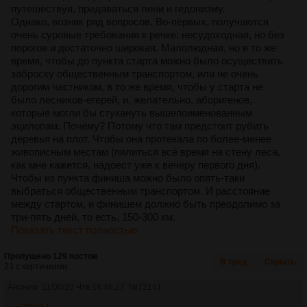
путешествуя, предаваться лени и гедонизму.
Однако, возник ряд вопросов. Во-первых, получаются
очень суровые требования к речке: несудоходная, но без
порогов и достаточно широкая. Малолюдная, но в то же
время, чтобы до пункта старта можно было осуществить
заброску общественным транспортом, или не очень
дорогим частником, в то же время, чтобы у старта не
было лесников-егерей, и, желательно, аборигенов,
которые могли бы стукануть вышепоименованным
эцилопам. Почему? Потому что там предстоит рубить
деревья на плот. Чтобы она протекала по более-менее
живописным местам (пялиться всё время на стену леса,
как мне кажется, надоест уже к вечеру первого дня).
Чтобы из пункта финиша можно было опять-таки
выбраться общественным транспортом. И расстояние
между стартом, и финишем должно быть преодолимо за
три-пять дней, то есть, 150-300 км.
Показать текст полностью
Пропущено 129 постов
В тред
Скрыть
23 с картинками.
Аноним
11/06/20 Чтв 14:46:27
№
72141