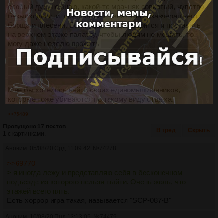
особый дух, не знаю, какой-то мрачняк совковый, чувство
безысходности, смешанное с запахами позавчерашнего
борща и плесени. Если удается договорится и поставить
на верхнем этаже палатку, чтобы людям не мешать, то
могу даже неделю прожить
на самом деле мой рекорд 6
дней, потом вызвали полицию и седьмой день я ночевал
в отделении, а один раз у меня сперли палатку, кто-то из
жильцов, когда я по городу ходил и смотрел
достопримечтательности
.
Мне бы хотелось найти своих единомышленников,
которые тоже убиваются по такому виду отдыха.
>>75489
Пропущено 17 постов
В тред
Скрыть
1 с картинками.
Аноним
05/08/20 Срд 11:09:42
№
74278
>>69770
> я иногда лежу и представляю себя в бесконечном
подъезде из которого нельзя выйти. Очень жаль, что
этажей всего пять.
Есть хоррор игра такая, называется "SCP-087-B"
Аноним
10/08/20 Пнд 13:13:05
№
74479