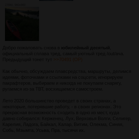
278Кб, 960x960
Добро пожаловать снова в
юбилейный десятый
,
официальный сплава тред, самый уютный тред /out/ача.
Предыдущий тонет тут
>>70491 (OP)
Как обычно, обсуждаем плавсредства, маршруты, делимся
идеями, фоточками и ссылками на соцсети, игнорируем
пакрафтеров, выбираем и никогда не покупаем снарягу,
ругаемся из-за ТВТ, восхищаемся самостроем.
Лето 2020 большинство проведет в своих странах, а
некоторые, потерявшие работу, - в своих регионах. Это
прекрасная возможность сходить в одно из мест, куда
давно собирался: Керженец, Лух, Верховья Волги, Селигер,
Карелия, Ладога, Байкал, Калар, Витим, Олекма, Синяя,
Собь, Мзымта, Усьва, Пра, тысячи их.