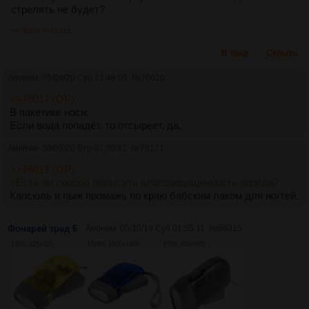
стрелять не будет?
>>76020
>>76121
В тред
Скрыть
Аноним
05/09/20 Суб 22:48:09
№
76020
>>76017 (OP)
В пакетике носи.
Если вода попадёт, то отсыреет, да.
Аноним
08/09/20 Втр 07:30:42
№
76121
>>76017 (OP)
>Есть ли способ повысить влагозащищенность заряда?
Капсюль и пыж промажь по краю бабским лаком для ногтей.
Фонарей тред 6
Аноним
05/10/19 Суб 01:55:11
№
66315
14Кб, 425x425
101Кб, 1500x1500
47Кб, 685x685