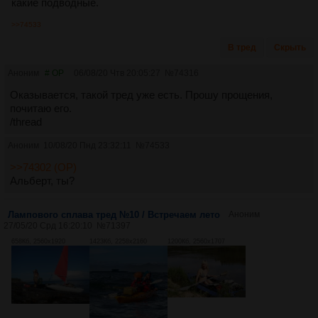
какие подводные.
>>74533
В тред
Скрыть
Аноним
# OP
06/08/20 Чтв 20:05:27
№
74316
Оказывается, такой тред уже есть. Прошу прощения,
почитаю его.
/thread
Аноним
10/08/20 Пнд 23:32:11
№
74533
>>74302 (OP)
Альберт, ты?
Лампового сплава тред №10 / Встречаем лето
Аноним
27/05/20 Срд 16:20:10
№
71397
658Кб, 2560x1920
1423Кб, 2258x2160
1200Кб, 2560x1707