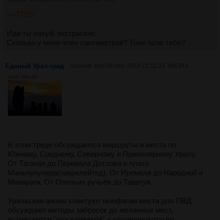
>>77527
Иди ты нахуй, экстрасенс.
Сколько у меня член сантиметров? Тоже ясно тебе?
Единый Урал-тред
Аноним
Втр 08 Апр 2014 21:11:33
№
6343
18Кб, 580x385
В этом треде обсуждаются маршруты и места по
Южному, Среднему, Северному и Приполярному Уралу.
От Таганая до Перевала Дятлова и плато
Маньпупунера(пикрелейтед). От Иремеля до Народной и
Манараги. От Оленьих ручьёв до Таватуя.
Уральские аноны советуют ньюфагам места для ПВД,
обсуждают методы забросок до желанных мест,
встречаются "под варежкой" и кооперируются по