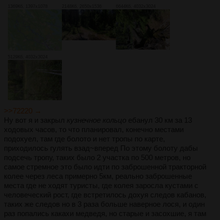
1369Кб, 1397x1078
2148Кб, 2650x1536
6644Кб, 4032x3024
5129Кб, 4032x3024
>>72220 →
Ну вот я и закрыл
кузнечное кольцо
ебанул 30 км за 13
ходовых часов, то что планировал, конечно местами
подохуел, там где болото и нет тропы по карте,
приходилось гулять взад~вперед По этому болоту дабы
подсечь тропу, таких было 2 участка по 500 метров, но
самое стремное это было идти по заброшенной тракторной
колее через леса примерно 5км, реально заброшенные
места где не ходят туристы, где колея заросла кустами с
человеческий рост, где встретилось дохуя следов кабанов,
таких же следов но в 3 раза больше наверное лося, и один
раз попались какахи медведя, но старые и засохшие, я там