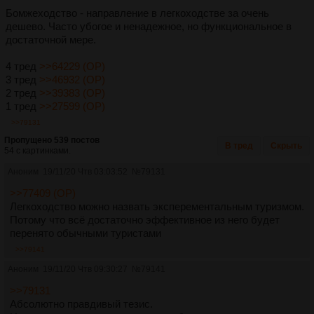
Бомжеходство - направление в легкоходстве за очень
дешево. Часто убогое и ненадежное, но функциональное в
достаточной мере.
4 тред
>>64229 (OP)
3 тред
>>46932 (OP)
2 тред
>>39383 (OP)
1 тред
>>27599 (OP)
>>79131
Пропущено 539 постов
В тред
Скрыть
54 с картинками.
Аноним
19/11/20 Чтв 03:03:52
№
79131
>>77409 (OP)
Легкоходство можно назвать эксперементальным туризмом.
Потому что всё достаточно эффективное из него будет
перенято обычными туристами
>>79141
Аноним
19/11/20 Чтв 09:30:27
№
79141
>>79131
Абсолютно правдивый тезис.