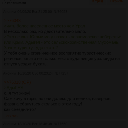
В тред
Скрыть
1 с картинками.
Аноним
06/09/20 Вск 21:25:00
№
76053
>>76048
>чуть более населенное место чем Урал
В несколько раз, но действительно мало.
>Это не юга. Югами могу назвать черноморское побережье
или Крым. Адыгея - это сельскохозяйственная глухомань.
Зачем туристу туда ехать?
У тебя очень ограниченное восприятие туристических
регионов, юг это не только место куда нищие уралоиды на
отпуск уездят бухать.
Аноним
10/10/20 Суб 00:23:24
№
77257
>>76018 (OP)
>АдыГЕЯ
о, я тут живу!
Сам хочу в горы, но они далеко для велика, наверное.
фазана ебануться сколько в этом году!
как съездил-то?
>>77660
Аноним
18/10/20 Вск 18:48:38
№
77660