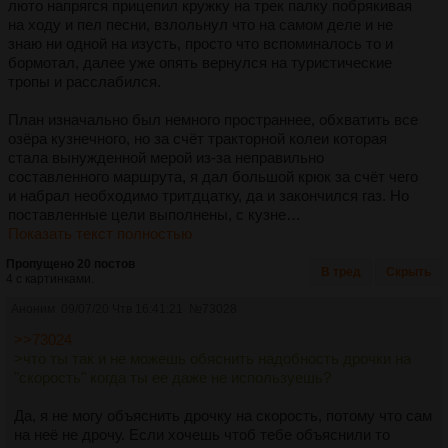
люто напрягся прицепил кружку на трек палку побрякивая
на ходу и пел песни, взлольнул что на самом деле и не
знаю ни одной на изусть, просто что вспоминалось то и
бормотал, далее уже опять вернулся на туристические
тропы и расслабился.
План изначально был немного пространнее, обхватить все
озёра кузнечного, но за счёт тракторной колеи которая
стала вынужденной мерой из-за неправильно
составленного маршрута, я дал большой крюк за счёт чего
и набрал необходимо тритдцатку, да и закончился газ. Но
поставленные цели выполнены, с кузне…
Показать текст полностью
Пропущено 20 постов
В тред
Скрыть
4 с картинками.
Аноним
09/07/20 Чтв 16:41:21
№
73028
>>73024
>что ты так и не можешь обяснить надобность дрочки на
"скорость" когда ты ее даже не используешь?
Да, я не могу объяснить дрочку на скорость, потому что сам
на неё не дрочу. Если хочешь чтоб тебе объяснили то