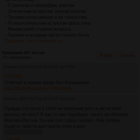
- Стратегии и географии, картам
- Этическим аспектам, контактологии
- Технике голосования и ее тонкостям
- Психологическим аспектам автостопа
- Финансовой стороне вопроса
- Гигиене и основам автостопного быта
Показать текст полностью
Пропущено 507 постов
В тред
Скрыть
74 с картинками.
Аноним
24/10/20 Суб 09:16:02
№
77906
>>77825
Ответил в новом треде без болашенки
https://2ch.hk/out/res/77884.html
Аноним
18/07/22 Пнд 05:56:14
№
91929
Правда что если у тебя не «рабочий рот» в автостопе
делать не чего? Я как то раз подобрал такого на обочине
Москва-Ростов. Он как сел сразу сказал: -Как готовы
будете, просто достанете член и все.
Высадил конечно
>>92544