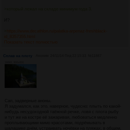
>который лежал на складе минимум года 3.
И?
>
https://www.decathlon.ru/palatka-arpenaz-freshblack-
id_8357355.html
Показать текст полностью
Сплав на плоту
Аноним
24/11/14 Пнд 22:15:33
№
11887
186Кб, 800x600
Сап, задверные аноны.
Я задумался, как это, наверное, чудесно: плыть по какой-
нибудь несудоходной таёжной речке, ловя с плота рыбу
и тут же на костре её зажаривая, любоваться медленно
проплывающими мимо красотами, подрёмывать в
шалашике днём, устраивать ночёвки на пляжах, в общем,