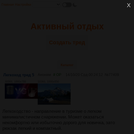
Главная
Настройки
Активный отдых
Создать тред
Каталог
Легкоход тред 5
Аноним
# OP
14/10/20 Срд 00:24:12
№
77409
305Кб, 1680x788
103Кб, 1000x650
Легкоходство - направление в туризме о легком
минималистичном снаряжении. Может оказаться
некомфортно или избыточно дорого для новичка, зато
рюкзак легкий и компактный.