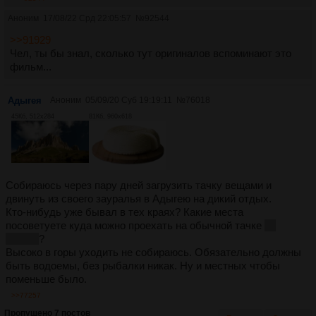
Аноним
17/08/22 Срд 22:05:57
№
92544
>>91929
Чел, ты бы знал, сколько тут оригиналов вспоминают это
фильм...
Адыгея
Аноним
05/09/20 Суб 19:19:11
№
76018
45Кб, 512x284
81Кб, 960x618
Собираюсь через пару дней загрузить тачку вещами и
двинуть из своего зауралья в Адыгею на дикий отдых.
Кто-нибудь уже бывал в тех краях? Какие места
посоветуете куда можно проехать на обычной тачке
на
Логане
?
Высоко в горы уходить не собираюсь. Обязательно должны
быть водоемы, без рыбалки никак. Ну и местных чтобы
поменьше было.
>>77257
Пропущено 7 постов