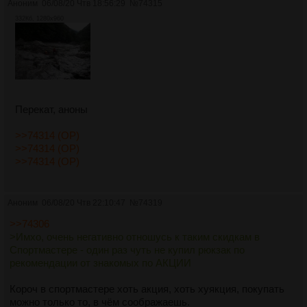
Аноним
06/08/20 Чтв 18:56:29
№
74315
332Кб, 1280x960
Перекат, аноны
>>74314 (OP)
>>74314 (OP)
>>74314 (OP)
Аноним
06/08/20 Чтв 22:10:47
№
74319
>>74306
>Имхо, очень негативно отношусь к таким скидкам в
Спортмастере - один раз чуть не купил рюкзак по
рекомендации от знакомых по АКЦИИ
Короч в спортмастере хоть акция, хоть хуякция, покупать
можно только то, в чём соображаешь.