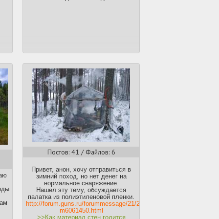
группу для форса Байкальского
маньяка, с целью того чтобы
общественность потребовала у
полиции провести нормальное
расследование убийства Альберта и
посадить маньяка. Айпишник все
еще может быть найден, и полиция
все еще может поймать
преступника.
Постов: 41 / Файлов: 6
Привет, анон, хочу отправиться в
гаю
зимний поход, но нет денег на
нормальное снаряжение.
оды
Нашел эту тему, обсуждается
палатка из полиэтиленовой пленки.
кам
http://forum.guns.ru/forummessage/21/273902-
,
m6061450.html
>>Как материал стен годится