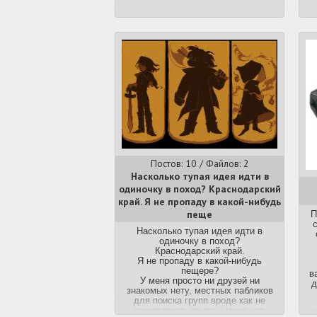
ка
п
вс
п
Д
пр
на
тр
эт
Постов: 10 / Файлов: 2
Насколько тупая идея идти в
В 
одиночку в поход? Краснодарский
край. Я не пропаду в какой-нибудь
пеще
П
х
Насколько тупая идея идти в
одиночку в поход?
Краснодарский край.
Я не пропаду в какой-нибудь
со
пещере?
в
н
У меня просто ни друзей ни
д
п
знакомых нету, местных пабликов
от
для поиска групп вроде как не
ты
существует, опыта у меня нет.
"