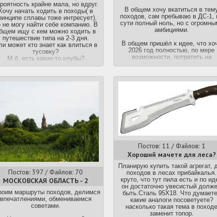
роятность крайне мала, но вдруг.
Те, кто делает байдарки (в скоб
В общем хочу вкатиться в тем
Хочу начать ходить в походы( в
лучшие байдарки производителя
походов, сам пребываю в ДС-1, 
ринципе сплавы тоже интресует),
версии ОПа):
сути полный ноль, но с огромны
 не могу найти себе компанию. В
Тритон ЛТД - каркасы, КНБ, шку
амбициями.
бщем ищу с кем можно ходить в
на таймень и тп. Экспортирует
путешествие типа на 2-3 дня.
байдарки в европку под брендо
В общем пришёл к идее, что хо
ли может кто знает как влиться в
Nortik (Шуя-1, Вектор)
http://trito
2026 год полностью, по мере
тусовку?
ltd.ru/
возможности, потратить на
М.б. есть какие-то клубы?
Акваграфика - гибриды (Викинг-4
подготовку к одному
О себе, хожу в основном в 1-
Гарпун-4.5)
заинтересовавшему меня пути. 
евные походы зимой. Могу пройти
http://www.aquagraphic.spb.ru/
есть информативно, физически, и
 км без проблем. Сейчас на этапе
ФМК - КНБ для тех, кто с рука
экипировке. В планах сходить с к
купки снаряжения и поиска людей
(Лена-1, Лена-2)
http://fmkboat.r
нибудь в первые походы этим
с похожими интересами.
Вольный Ветер - надувные байда
летом, пока что не знаю ни как, 
Если кто из Самары и Тольятти
и гибриды, катамараны (Спектр 3
куда, ни с кем.
пишите, буду рад!
Ермак-450)
https://volveter.ru/
Если какие-то советы тоже буду
Сталкер, полностью надувные
В целях найти компанию и в 27 го
д, особенно по поиску компании.
лёгкие дешёвые экспедиционн
в августе месяце, пойти в поход
байдарки (Щука-3)
http://stalker.lib
2 недели, в Ловозёрские тундр
Стрим - Хатанги (Хатанга-3)
http://streamboats.ru/products/kay
Постов: 11 / Файлов: 1
hatanga/
В общем мне интересно было 
Хороший мачете для леса?
Таймтриал - надувные байдарки
может здесь с кем познакомитьс
катабайды и чугуниевые рыбацк
или может кто по Мск посовету
Планирую купить такой агрегат, 
пакрафты по 10 кг (Вега-2,
Постов: 397 / Файлов: 70
группы какие, где можно найти
походов в лесах прибайкалья.
Щукарь-380, Варвар, Экшн Драй
единомышленников.
МОСКОВСКАЯ ОБЛАСТЬ - 2
круто, что тут пила есть и по ид
https://timetrial.ru/
он достаточно увесистый долж
Появляются и новые производите
роим маршруты походов, делимся
быть.Сталь 95Х18. Что думает
Мерман
https://wildwater.pro/
впечатлениями, обмениваемся
какие аналоги посоветуете?
(Мерман Экспедишн), Планета в
советами.
насколько такая тема в поход
https://planetavoda.ru/
(Волхов 36
заменит топор.
Винбоат
https://www.winboat.ru