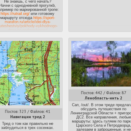
Не знаешь, с чего начать?
(Фортуна 2+), Даркрафт
Начни с однодневной прогулкb,
апример по маркированной тропе:
Сапы, пакрафты - тысячи их
https://rutrail.org/
или готовому
маршруту отсюда
https://sport-
marafon.ru/article/idei-dlya-
uteshestviy/pokhody-vykhodnogo-
dnya-po-podmoskovyu/
или с сайта группы Дмитриева.
я однодневных прогулок и иногда
ПВД ищем компанию здесь:
http://hike.ucoz.ru/
,
ttps://vk.com/moscowhikingclub
,
https://vk.com/decahike
,
ps://vk.com/moscow_student_travel_club
,
http://turpohod.narod.ru/
Предыдущий тред
>>5213 (OP)
Постов: 442 / Файлов: 87
Ленобласть-нить 2
Сап, /out/. В этом треде предла
обсудить путешествия по
Постов: 323 / Файлов: 41
Ленинградской Области + пригор
Навигации тред 2
ДС2. Все направления, любые
маршруты: здесь гуляем по пар
Тред о том как правильно
не
Царского Села и Петродворца
заблудиться в трех сосенках.
залезаем в заброшенные, и не