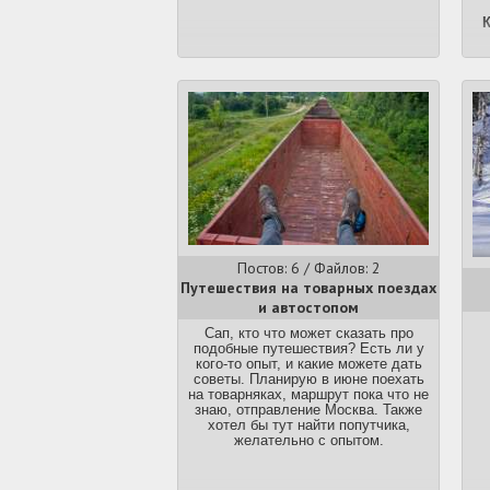
вы
К
зе
д
р
чт
Постов: 6 / Файлов: 2
не
Путешествия на товарных поездах
п
и автостопом
з
в
Сап, кто что может сказать про
подобные путешествия? Есть ли у
кого-то опыт, и какие можете дать
советы. Планирую в июне поехать
на товарняках, маршрут пока что не
знаю, отправление Москва. Также
мо
хотел бы тут найти попутчика,
желательно с опытом.
п