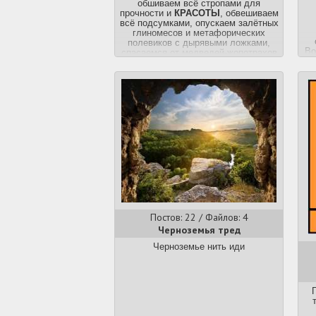
обшиваем всё стропами для
прочности и
КРАСОТЫ
, обвешиваем
всё подсумками, опускаем залётных
глиномесов и метафорических
полевиков с дырявыми ложками,
Во
спасаемся от медведей-жопотрахов
на
с помощью тактических биноклей.
ка
Моллехейтеры, проходите мимо.
Д
х
мо
а
Постов: 22 / Файлов: 4
Черноземья тред
По
Черноземье нить иди
ге
г
Г
се