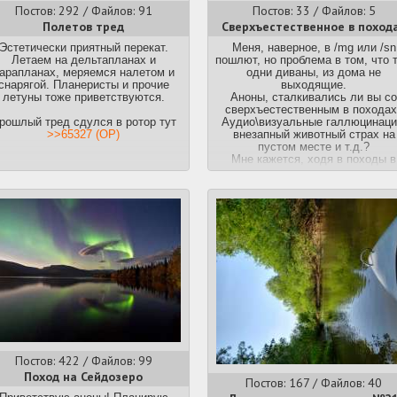
Постов: 292 / Файлов: 91
Постов: 33 / Файлов: 5
Полетов тред
Сверхъестественное в поход
Эстетически приятный перекат.
Меня, наверное, в /mg или /sn
Летаем на дельтапланах и
пошлют, но проблема в том, что 
арапланах, меряемся налетом и
одни диваны, из дома не
снарягой. Планеристы и прочие
выходящие.
летуны тоже приветствуются.
Аноны, сталкивались ли вы со
сверхъестественным в походах
рошлый тред сдулся в ротор тут
Аудио\визуальные галлюцинаци
>>65327 (OP)
внезапный животный страх на
пустом месте и т.д.?
Мне кажется, ходя в походы в
одиночестве словить подобно
легче легкого. Лично я только
аудиогаллюны ловил, когда ве
день пер не встречая туристов
разбивал лагерь и перед сном
слышал невнятное бормотани
людей неподалеку за палаткой, 
которого мне страшно дышать бы
Постов: 422 / Файлов: 99
Поход на Сейдозеро
Постов: 167 / Файлов: 40