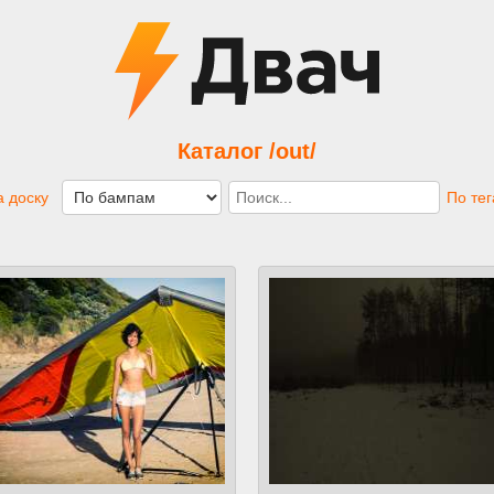
Каталог /out/
 доску
По те