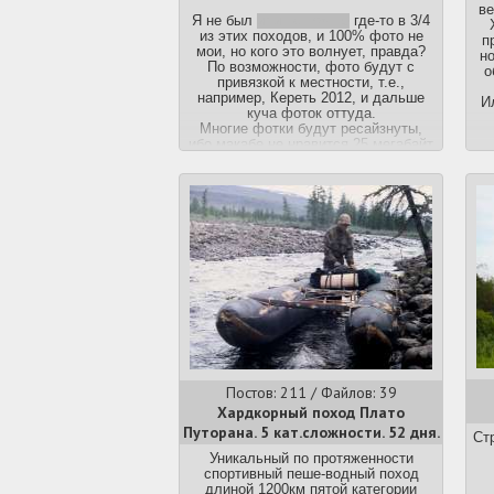
ве
Я не был
или не помню
где-то в 3/4
из этих походов, и 100% фото не
п
мои, но кого это волнует, правда?
но
По возможности, фото будут с
о
привязкой к местности, т.е.,
например, Кереть 2012, и дальше
И
куча фоток оттуда.
Многие фотки будут ресайзнуты,
ибо макабе не нравится 25 мегабайт
на изображение (какой тут
дн
максимум?
почему аутач - доска
15
сосачана, а не добрача? Блджад
).
по
Если что-то понравилось - могу
доставить оригинал.
Хашшин!
ра
Постов: 211 / Файлов: 39
Хардкорный поход Плато
Путорана. 5 кат.сложности. 52 дня.
Ст
Уникальный по протяженности
спортивный пеше-водный поход
длиной 1200км пятой категории