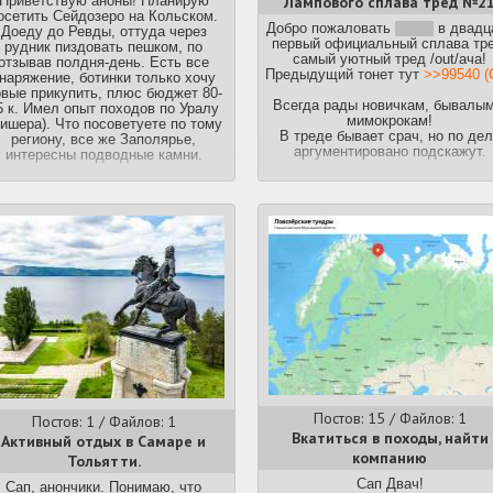
Лампового сплава тред №2
Приветствую аноны! Планирую
осетить Сейдозеро на Кольском.
Добро пожаловать
снова
в двадц
Доеду до Ревды, оттуда через
первый официальный сплава тре
рудник пиздовать пешком, по
самый уютный тред /out/ача!
отзывав полдня-день. Есть все
Предыдущий тонет тут
>>99540 (
наряжение, ботинки только хочу
вые прикупить, плюс бюджет 80-
Всегда рады новичкам, бывалым
5 к. Имел опыт походов по Уралу
мимокрокам!
ишера). Что посоветуете по тому
В треде бывает срач, но по де
региону, все же Заполярье,
аргументировано подскажут.
интересны подводные камни.
Делимся маршрутами, советами
снаряге, походными рецептами
дискутируем на разные темы.
Сервис для определения
расстояний по реке:
http://brouter.de/brouter-web
(проф
River)
https://mapswater.com/distance_me
(альтернатива)
https://mapmagic.app/
(альтернат
№2)
Гайд треда(уточняй в треде,
устарел, дорог как память):
https://docs.google.com/docum
Постов: 15 / Файлов: 1
Постов: 1 / Файлов: 1
usp=sharing
Допиливание
Вкатиться в походы, найти
Активный отдых в Самаре и
приветсвуется.
компанию
Тольятти.
Поиск лоций, дневников, отчето
http://veslo.ru/2001/baza/mykat.a
Сап Двач!
Сап, анончики. Понимаю, что