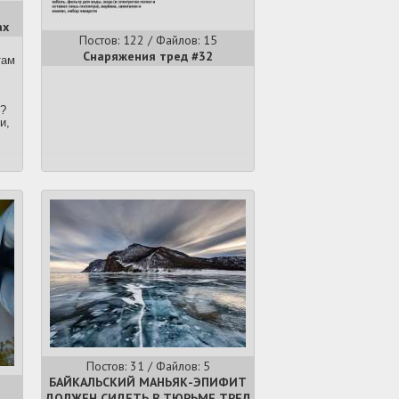
ах
Постов: 122 / Файлов: 15
Снаряжения тред #32
там
?
и,
е
сь
,
е
от
ло.
Постов: 31 / Файлов: 5
БАЙКАЛЬСКИЙ МАНЬЯК-ЭПИФИТ
ДОЛЖЕН СИДЕТЬ В ТЮРЬМЕ ТРЕД