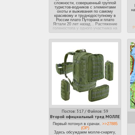
сложности, совершенный группой
туристов-водников с элементами
н
охоты и выживания по самому
красивому и труднодоступному в
России плато Путорана и плато
Ягтали 20 лет назад... Растяжение
p
голеностопа у одного участника на
первых километрах пути привело к
таким интересным и незабываемым
событиям. Многое осталось за
Дл
кадром и доступно к просмотру в
полнометражном фильме.
Смотрите, это интересно!
h
52 дня!!! Вдумайтесь в это слово,
htt
как они это преодолели? Еда
закончилась на половине, дальше
охотились! Суровые условия,
частые дожди, одни словом плато
Путорана, один из самых лучших
фильмов по этой тематике, что я
видел.
https://www.youtube.com/watch?
v=tsoXvizp768
Постов: 317 / Файлов: 59
Второй официальный тред МОЛЛЕ
Первый потонул в срачах.
>>27885
(OP)
Здесь обсуждаем молле-снарягу,