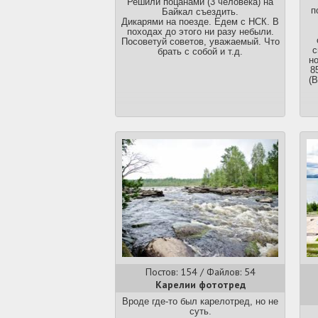
Решили поцанами (3 человека) на
треда, убедитесь, что ваш вопрос
п
Байкал съездить.
выходит за рамки существующих
Дикарями на поезде. Едем с НСК. В
обсуждений. Дубли существующих
походах до этого ни разу небыли.
тредов будут закрываться, спасибо
Посоветуй советов, уважаемый. Что
за понимание.
с
брать с собой и т.д.
но
8
(В
Постов: 154 / Файлов: 54
Карелии фототред
Вроде где-то был карелотред, но не
суть.