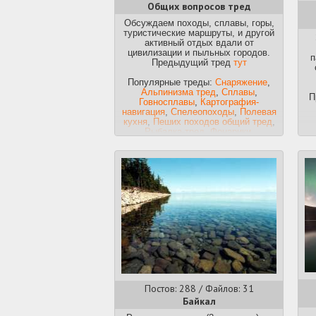
Общих вопросов тред
Обсуждаем походы, сплавы, горы,
туристические маршруты, и другой
активный отдых вдали от
цивилизации и пыльных городов.
п
Предыдущий тред
тут
Популярные треды:
Снаряжение
,
Альпинизма тред
,
Сплавы
,
П
Говносплавы
,
Картография-
навигация
,
Спелеопоходы
,
Полевая
кухня
,
Пеших походов общий тред
,
Рыбалка-тред
,
Фонарики
,
Парапланеризма тред
Места:
Урал
,
Кавказ
,
Черноморье
,
Московская область
- тред 1
,
тред 2
,
Ленинградская область -
тред 1
,
тред 2
,
Карпаты
,
Карелия
,
Средняя
Азия
,
Байкал и окрестности
Коллективное творчество /out:
1.
Как собраться в первый поход
-
общетуристический гайд для
новичков;
2.
Водного туризма гайд
-
информация для начинающих
водников;
Постов: 288 / Файлов: 31
Путешествия, отели, визы, таможня,
перелёты, обсуждаются в
Байкал
/trv
,
выживание в
/ew
. Перед созданием