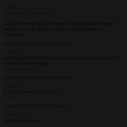
>>81011
>Что легкая и дешевая?
Да. Ещё и живучая. Ещё там есть ряд спорных решений,
которые многим нравятся. Юбки интегрированные,
например.
Аноним
05/02/21 Птн 00:00:13
№
81019
8
>>81016
вот парусность и гибкость больше всего смущают, а так я
понял. Лодка- легенда
>>81022
>>81023
Аноним
05/02/21 Птн 08:49:09
№
81022
9
>>81019
А ты выбираешь байдарку?
>>81027
Аноним
05/02/21 Птн 08:58:48
№
81023
10
>>81019
Легенда в Турции