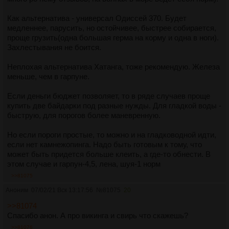
Как альтернатива - универсал Одиссей 370. Будет
медленнее, парусить, но остойчивее, быстрее собирается,
проще грузить(одна большая герма на корму и одна в ноги).
Захлестывания не боится.
Неплохая альтернатива Хатанга, тоже рекомендую. Железа
меньше, чем в гарпуне.
Если деньги бюджет позволяет, то в ряде случаев проще
купить две байдарки под разные нужды. Для гладкой воды -
быструю, для порогов более маневренную.
Но если пороги простые, то можно и на гладководной идти,
если нет камнежопинга. Надо быть готовым к тому, что
может быть придется больше клеить, а где-то обнести. В
этом случае и гарпун-4,5, лена, шуя-1 норм
>>81075
Аноним
07/02/21 Вск 13:17:56
№
81075
20
>>81074
Спасибо анон. А про викинга и свирь что скажешь?
>>81076