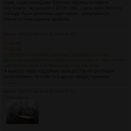
норм, лодки норм(даже баллоны наконец-то варить
научились - не прошло и 10 лет, кек), спасы норм (эотя по
каскаду были проблемы одно время - разъезжался).
Каска rst тоже годнота, удобная.
Аноним
11/02/21 Чтв 12:02:22
№
81170
43
>>81168
>>81168
>три разных знакомых заказои 2 байдарки и весло,
реальное изделие очень сильно отличалось от того, что на
картинке по весу и по внешнему виду оба раза
А можешь тогда подробнее написать? если претензии
оьосгованнын, то этим ты и других предрстережешь
>>81177
Аноним
11/02/21 Чтв 15:36:39
№
81172
44
870Кб, 2000x1500