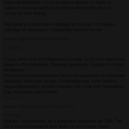
Впрочем добавлю, что если идти в группе, то норм на
каркасе, если аутировать в один экипаж и без опыта -
лучше нб или гибрид.
На каркасе и некоторых гибридах есть плюс, который в
таблицу не запишешь - ощущение полета что ли.
Аноним
07/02/21 Вск 00:01:10
№
81068
17
>>81053
Слуш, анон, я за все Маринки не скажу, но та что у меня она
какая-то бессмертная. Таймень умерла бы гораздо быстрее
на камнях.
Что касается прохождения порога на надувнухе то обливник
надувнух проходит лучше, бочки когда как, а вот обойти
надводную корягу на ней сложнее, при этом итог попадания
под эту корягу один-банан.
>>81084
Аноним
07/02/21 Вск 00:48:00
№
81070
18
>>81028
Бюджет неограничен, ну в разумных пределах до 100к. Так
бы и полиэтиленовый каяк взял, но его возить тяжко.