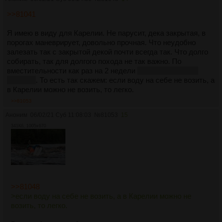
>>81041
Я имею в виду для Карелии. Не парусит, дека закрытая, в
порогах маневрирует, довольно прочная. Что неудобно
залезать так с закрытой декой почти всегда так. Что долго
собирать, так для долгого похода не так важно. По
вместительности как раз на 2 недели
если без лишнего
барахла
. То есть так скажем: если воду на себе не возить, а
в Карелии можно не возить, то легко.
>>81053
Аноним
06/02/21 Суб 11:08:03
№
81053
15
341Кб, 1005x670
>>81048
>если воду на себе не возить, а в Карелии можно не
возить, то легко.