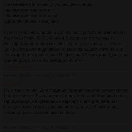
-спаренные баллоны, улучшающие обводы
-ассиметричные штевни
-ассиметричные баллоны
удобная спинка и седушка
При это вес небольшой и сборка быстрая.Из альтернатив я
бы взяли Гарпун3.7, 3.6 или 4.5. Если хочется сияк, то
Вектор. Другие лодки мне, как туристу, не нравятся. Может
для рыбака или подпивасного выживальщика Хатанга или
Зельгир будет лучше, или Нэрис для ХЗ кого, или Щука для
днищеброда. Но я бы выбирал их этих.
>>81180
>>81181
Аноним
12/02/21 Птн 13:46:51
№
81180
49
>>81178
Ну я так и понял. Для поддсья, гдле впринципе ничего кроме
пвд и не может быть, где почти нет открытой большой воды,
гибрид-однушка идеальный вариант, а вот для дальних
поездок нужно брать двушку-кнб. Шуя- да. Почитал еще
немного, рил оптимальный вариант.
>>81181
Аноним
12/02/21 Птн 14:21:46
№
81181
50