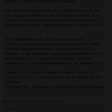
Возить. Анон же и белое море планирует.
Тут проблема с маринкой, как и слюбым каркасом, что
она гораздо требовательнее к гребцам в порогах. Все
старые лоции карельских рек написаны именно под
каркасники, поэтому там пороги оценены сплошь 3-4 кс.
У нб требования ниже. Это и хорошо и плохо.
Плохо то, что самые нули успешно проходят не самую
простую карельскую речку, зачастую и без спаса и
шлема, и у них возникает ощущение ложной легкости и
безопасности, хотя на деле они не могут ни точно
зачалиться, ни толком маневрировпть, ни траверсить и
тп.
Хорошо то, что клеить придется сеньше, нет риска
"галстука", ну и с если речка простоя, то пройдется без
проблем.
Ну и карелия - не кавказ, за порогом будет гладкая вода.
>>81054
>>81068
Аноним
06/02/21 Суб 11:11:45
№
81054
16
>>81053