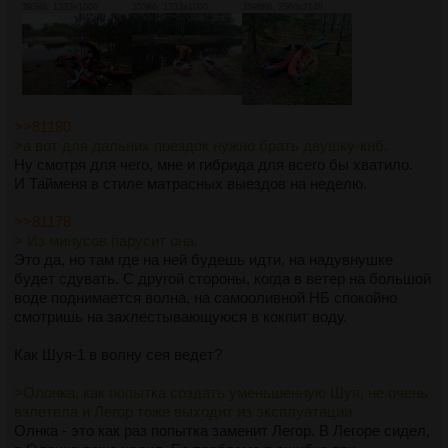
393Кб, 1333x1000
353Кб, 1333x1000
3598Кб, 2560x2149
>>81180
>а вот для дальних поездок нужно брать двушку-кнб.
Ну смотря для чего, мне и гибрида для всего бы хватило.
И Тайменя в стиле матрасных выездов на неделю.
>>81178
> Из минусов парусит она.
Это да, но там где на ней будешь идти, на надувнушке
будет сдувать. С другой стороны, когда в ветер на большой
воде поднимается волна, на самооливной НБ спокойно
смотришь на захлестывающуюся в кокпит воду.
Как Шуя-1 в волну сея ведет?
>Олонка, как попытка создать уменьшенную Шуя, не очень
взлетела и Легор тоже выходит из эксплуатации.
Олнка - это как раз попытка заменит Легор. В Легоре сидел,