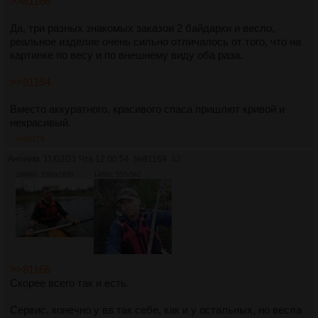
>>81166
Да, три разных знакомых заказои 2 байдарки и весло,
реальное изделие очень сильно отличалось от того, что на
картинке по весу и по внешнему виду оба раза.
>>81164
Вместо аккуратного, красивого спаса пришлют кривой и
некрасивый.
>>81170
Аноним
11/02/21 Чтв 12:00:54
№
81169
42
1896Кб, 2560x1920
146Кб, 557x542
>>81166
Скорее всего так и есть.
Сервис, конечно у вв так себе, как и у остальных, но весла