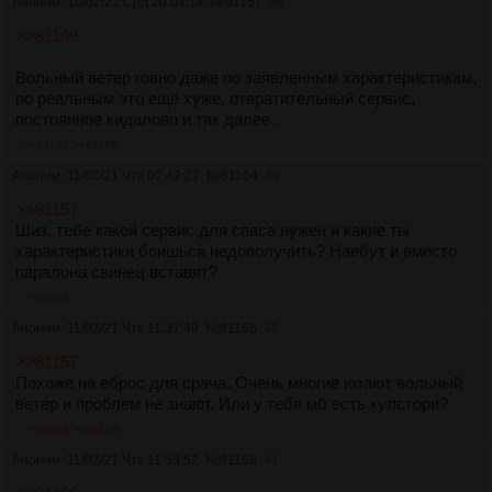
Аноним
10/02/21 Срд 20:04:14
№
81157
38
>>81149
Вольный ветер говно даже по заявленным характеристикам,
по реальным это ещё хуже, отвратительный сервис,
постоянное кидалово и так далее.
>>81164
>>81166
Аноним
11/02/21 Чтв 07:42:27
№
81164
39
>>81157
Шиз, тебе какой сервис для спаса нужен и какие ты
характеристики боишься недополучить? Наебут и вместо
паралона свинец вставят?
>>81168
Аноним
11/02/21 Чтв 11:31:49
№
81166
40
>>81157
Похоже на вброс для срача. Очень многие юзают вольный
ветер и проблем не знают. Или у тебя мб есть кулстори?
>>81168
>>81169
Аноним
11/02/21 Чтв 11:59:52
№
81168
41