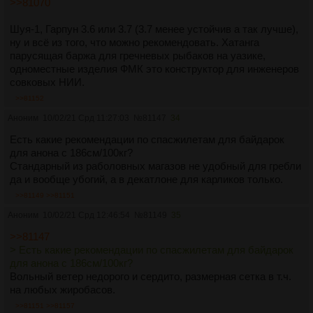
>>81070
Шуя-1, Гарпун 3.6 или 3.7 (3.7 менее устойчив а так лучше),
ну и всё из того, что можно рекомендовать. Хатанга
парусящая баржа для гречневых рыбаков на уазике,
одноместные изделия ФМК это конструктор для инженеров
совковых НИИ.
>>81152
Аноним
10/02/21 Срд 11:27:03
№
81147
34
Есть какие рекомендации по спасжилетам для байдарок
для анона с 186см/100кг?
Стандарный из раболовных магазов не удобный для гребли
да и вообще убогий, а в декатлоне для карликов только.
>>81149
>>81151
Аноним
10/02/21 Срд 12:46:54
№
81149
35
>>81147
> Есть какие рекомендации по спасжилетам для байдарок
для анона с 186см/100кг?
Вольный ветер недорого и сердито, размерная сетка в т.ч.
на любых жиробасов.
>>81151
>>81157