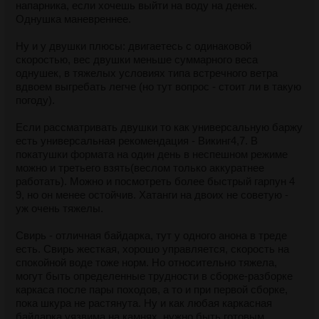
напарника, если хочешь выйти на воду на денек.
Однушка маневреннее.
Ну и у двушки плюсы: двигаетесь с одинаковой
скоростью, вес двушки меньше суммарного веса
однушек, в тяжелых условиях типа встречного ветра
вдвоем выгребать легче (но тут вопрос - стоит ли в такую
погоду).
Если рассматривать двушки то как универсальную баржу
есть универсальная рекомендация - Викинг4,7. В
покатушки формата на один день в неспешном режиме
можно и третьего взять(веслом только аккуратнее
работать). Можно и посмотреть более быстрый гарпун 4
9, но он менее остойчив. Хатанги на двоих не советую -
уж очень тяжелы.
Свирь - отличная байдарка, тут у одного анона в треде
есть. Свирь жесткая, хорошо управляется, скорость на
спокойной воде тоже норм. Но относительно тяжела,
могут быть определенные трудности в сборке-разборке
каркаса после пары походов, а то и при первой сборке,
пока шкура не растянута. Ну и как любая каркасная
байдарка уязвима на камнях, нужно быть готовым