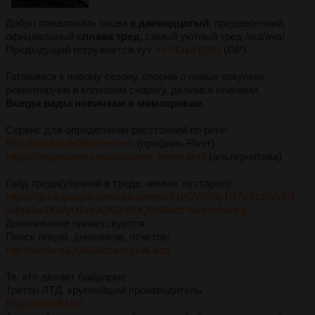
Добро пожаловать снова в
двенадцатый
, предвесенний,
официальный
сплава тред
, самый уютный тред /out/ача!
Предыдущий погружается тут
>>74314 (OP)
(OP)
Готовимся к новому сезону, спорим о новых покупках,
ремонтируем и колхозим снарягу, делимся планами.
Всегда рады новичкам и мимокрокам.
Сервис для определения расстояний по реке:
http://brouter.de/brouter-web
(профиль River)
https://mapswater.com/distance_meter.html
(альтернатива)
Гайд треда(уточняй в треде, немног оустарел):
https://docs.google.com/document/d/1cGWE9uTR7yYcXnAZiJ
Vdq43w3XWyU1xeA2KGYEiQk08/edit?usp=sharing
Допиливание приветсвуется.
Поиск лоций, дневников, отчетов:
http://veslo.ru/2001/baza/mykat.asp
Те, кто делает байдарки:
Тритон ЛТД, крупнейший производитель
http://triton-ltd.ru/