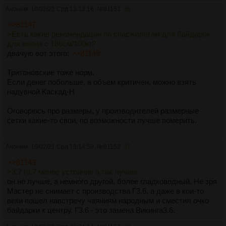
Аноним
10/02/21 Срд 13:13:16
№
81151
36
>>81147
>Есть какие рекомендации по спасжилетам для байдарок
для анона с 186см/100кг?
двачую вот этого:
>>81149
Тритоновские тоже норм.
Если денег побольше, а объем критичен, можно взять
надувной Каскад-Н
Оговорюсь про размеры, у производителей размерные
сетки какие-то свои, по возможности лучше померить.
Аноним
10/02/21 Срд 13:14:59
№
81152
37
>>81143
>3.7 (3.7 менее устойчив а так лучше
он не лучше, а немного другой, более гладководный. Не зря
Мастер не снимает с производства Г3.6, а даже в кои-то
веки пошел навстречу чаяниям народным и сместил очко
байдарки к центру. Г3.6 - это замена Викинга3.6.