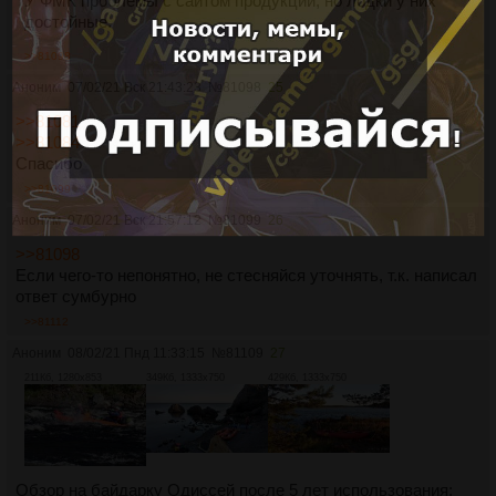
У ФМК проблемы с сайтом продукции, но лодки у них
достойные.
>>81098
Аноним
07/02/21 Вск 21:43:23
№
81098
25
>>81081
>>81084
Спасибо
>>81099
Аноним
07/02/21 Вск 21:57:12
№
81099
26
>>81098
Если чего-то непонятно, не стесняйся уточнять, т.к. написал
ответ сумбурно
>>81112
Аноним
08/02/21 Пнд 11:33:15
№
81109
27
211Кб, 1280x853
349Кб, 1333x750
429Кб, 1333x750
Обзор на байдарку Одиссей после 5 лет использования: