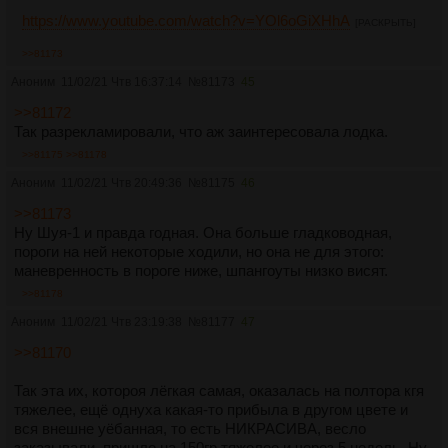
https://www.youtube.com/watch?v=YOl6oGiXHhA
[РАСКРЫТЬ]
>>81173
Аноним
11/02/21 Чтв 16:37:14
№
81173
45
>>81172
Так разрекламировали, что аж заинтересовала лодка.
>>81175
>>81178
Аноним
11/02/21 Чтв 20:49:36
№
81175
46
>>81173
Ну Шуя-1 и правда годная. Она больше гладководная,
пороги на ней некоторые ходили, но она не для этого:
маневренность в пороге ниже, шпангоуты низко висят.
>>81178
Аноним
11/02/21 Чтв 23:19:38
№
81177
47
>>81170
Так эта их, котороя лёгкая самая, оказалась на полтора кгя
тяжелее, ещё однуха какая-то прибыла в другом цвете и
вся внешне уёбанная, то есть НИКРАСИВА, весло
заказывали, пришло на 150гр тяжелее и через 5 недель. Ну