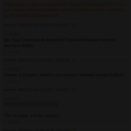
https://zen.yandex.ru/media/id/5c781ef6f8046e00b3c596c7/turcii
a-na-svoei-naduvnoi-baidarke-pervyi-pohod-po-dikim-ostrovam-
5c78484a82f1cb00b2aec3d6
Аноним
05/02/21 Птн 11:44:51
№
81027
11
>>81022
Да. Под Карельский формат(Озера/небольшие пороги/
выход в море).
>>81028
Аноним
05/02/21 Птн 12:06:57
№
81028
12
>>81027
Понял, а бюджет какой и на сколько человек нужна байда?
>>81070
Аноним
05/02/21 Птн 16:53:51
№
81041
13
>>81037
свою продать пытаешься?
Так-то норм, кто бы спорил.
>>81048
Аноним
06/02/21 Суб 00:24:39
№
81048
14