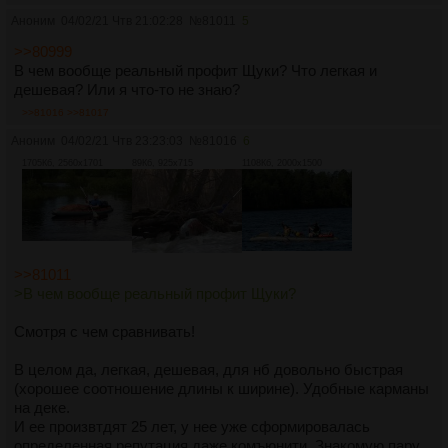
Аноним
04/02/21 Чтв 21:02:28
№
81011
5
>>80999
В чем вообще реальный профит Щуки? Что легкая и
дешевая? Или я что-то не знаю?
>>81016
>>81017
Аноним
04/02/21 Чтв 23:23:03
№
81016
6
1705Кб, 2560x1701
89Кб, 925x715
1108Кб, 2000x1500
>>81011
>В чем вообще реальный профит Щуки?
Смотря с чем сравнивать!
В целом да, легкая, дешевая, для нб довольно быстрая
(хорошее соотношение длины к ширине). Удобные карманы
на деке.
И ее произвтдят 25 лет, у нее уже сформировалась
определенная репутация даже комъюнити. Знакомую пару