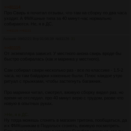
мастерскую.
>>81114
Про Свирь я почитал отзывы, что там на сборку по два часа
В общем, стоит хорошо еще раз прикинуть, как будешь
уходит. А ФМКшные типа за 40 минут-час нормально
использовать, как часто, в какой компании.
собираются. Не, я в ДС.
>>81126
>>81131
Аноним
09/02/21 Втр 01:08:39
№
81126
31
>>81115
От экземпляра зависит. У местного анона свирь вроде бы
быстро собиралась (как и маринка у местного).
Сам собирал свири несколько раз - все по классике - 1.5-2
часа, но там байдарки хоженные были. Плюс каждое утро
ритуал с прыжками, чтобы застегнуть багажник.
Про маринки читал, смотрел, вживую сборку видел раз, но
время не отследил. про 40 минут верю с трудом, разве что
новую в опытных руках.
>Не, я в ДС.
Ну тогда можешь сгонять в магазин тритона, пообщаться, да
и к ФМКшникам в Подольск сгонять, вживую посмотреть.