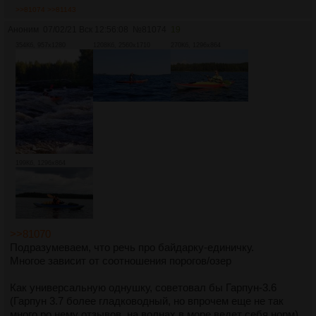
>>81074
>>81143
Аноним
07/02/21 Вск 12:56:08
№
81074
19
354Кб, 957x1280
1208Кб, 2560x1710
270Кб, 1296x864
199Кб, 1296x864
>>81070
Подразумеваем, что речь про байдарку-единичку.
Многое зависит от соотношения порогов/озер
Как универсальную однушку, советовал бы Гарпун-3.6
(Гарпун 3.7 более гладководный, но впрочем еще не так
много ро нему отзывов, на волнах в море ведет себя норм).