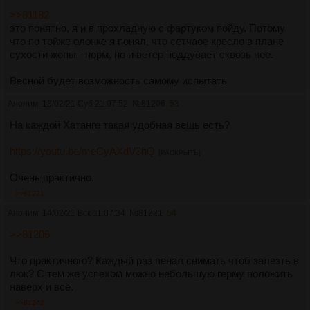
>>81182
это понятно, я и в прохладную с фартуком пойду. Потому
что по тойже олонке я понял, что сетчаое кресло в плане
сухости жопы - норм, но и ветер поддувает сквозь нее.
Весной будет возможность самому испытать
Аноним
13/02/21 Суб 21:07:52
№
81206
53
На каждой Хатанге такая удобная вещь есть?
https://youtu.be/meCyAXdV3hQ
[РАСКРЫТЬ]
Очень практично.
>>81221
Аноним
14/02/21 Вск 11:07:34
№
81221
54
>>81206
Что практичного? Каждый раз пенал снимать чтоб залезть в
люк? С тем же успехом можно небольшую герму положить
наверх и всё.
>>81242