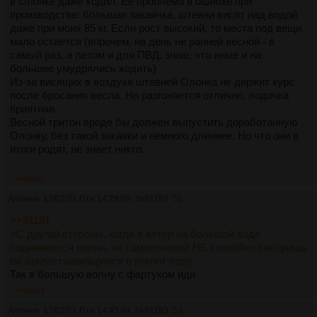
в Олонке даже ходил. Ее проблема в ошибке при
производстве: большая закаячка, штевни висят над водой
даже при моих 85 кг. Если рост высокий, то места под вещи
мало остается (впрочем, на день не ранней весной - в
самый раз, а летом и для ПВД, знаю, что иные и на
большее умудрялись ходить)
Из-за висящих в воздухе штевней Олонка не держит курс
после бросания весла. Но разгоняется отлично, лодочка
приятная.
Весной тритон вроде бы должен выпустить доработанную
Олонку, без такой закаяки и немного длиннее. Но что они в
итоги родят, не знает никто.
>>81182
Аноним
12/02/21 Птн 14:29:09
№
81182
51
>>81181
>С другой стороны, когда в ветер на большой воде
поднимается волна, на самооливной НБ спокойно смотришь
на захлестывающуюся в кокпит воду.
Так в большую волну с фартуком иди
>>81183
Аноним
12/02/21 Птн 14:45:44
№
81183
52