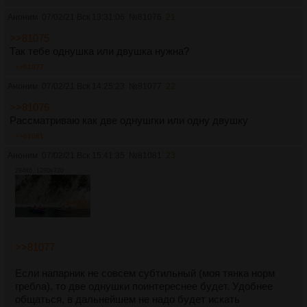
Аноним
07/02/21 Вск 13:31:06
№
81076
21
>>81075
Так тебе однушка или двушка нужна?
>>81077
Аноним
07/02/21 Вск 14:25:23
№
81077
22
>>81076
Рассматриваю как две однушгки или одну двушку
>>81081
Аноним
07/02/21 Вск 15:41:35
№
81081
23
284Кб, 1280x720
>>81077
Если напарник не совсем субтильный (моя тянка норм
гребла), то две однушки поинтереснее будет. Удобнее
общаться, в дальнейшем не надо будет искать