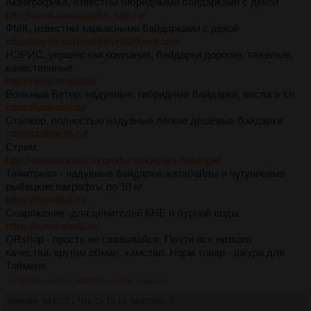
Акваграфика, известны гибридными байдарками с декой
http://www.aquagraphic.spb.ru/
ФМК, известны каркасными байдарками с декой
http://bayda.ru/news/new%20boat.html
НЭРИС, украинская компания, байдарки дорогие, тяжёлые,
качественные
http://neris.moscow/
Вольный Ветер, надувные, гибридные байдарки, весла и т.п
https://volveter.ru/
Сталкер, полностью надувные лёгкие дешёвые байдарки
http://stalker.lib.ru/
Стрим
http://streamboats.ru/products/kayaks-hatanga/
Таймтриал - надувные байдарки, катабайды и чугуниевые
рыбацкие пакрафты по 10 кг
https://timetrial.ru/
Снаряжение -для ценителей КНБ и бурной воды.
https://www.equip.ru/
QRshop - просто не связывайся. Почти все низкого
качества, кругом обман, хамство. Норм товар - шкура для
Тайменя.
>>80999
>>82041
>>82339
>>83805
>>84420
Аноним
04/02/21 Чтв 15:18:16
№
80999
2