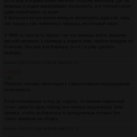
Есть еще в подмосковье магазин Голубая капелька, где ты
можешь и лодки акваграфики посмотреть, а в теплый сезон
даже опробовать на воде.
У Вольного ветра можно вживую посмотреть одиссей, пару
лет назад у них появились гибриды, но отзывов мало.
У ФМК кстати есть прокат, так что можешь взять маринку
весной напрокат, к примеру в апреле-мае, пройти походик по
Клязьме, Москве или Киржачу (и т.п.) и уже сделать
выводы.
Аноним
09/02/21 Втр 14:08:18
№
81131
32
>>81115
>ДС
Понятно, почему прохладно к самоотливным надувнушкам
относишься.
Если планируешь в под-дс ходить, то помимо каркасной
стоит завести один гибрид или легкую надувнушку типа
ермака, чтобы выбираться в однодневные сплавы без
траты времени на сборку.
Аноним
10/02/21 Срд 09:36:33
№
81143
33