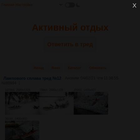
Главная
Настройки
Активный отдых
Ответить в тред
Назад
Вниз
Каталог
Обновить
Лампового сплава тред №12
Аноним
04/02/21 Чтв 11:38:55
№
80994
1
1076Кб, 2000x1328
738Кб, 2000x1328
350Кб, 1400x927
361Кб, 1400x933