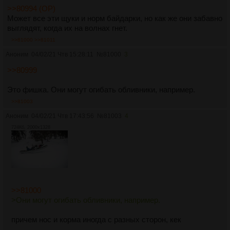
>>80994 (OP)
Может все эти щуки и норм байдарки, но как же они забавно
выглядят, когда их на волнах гнет.
>>81000
>>81011
Аноним
04/02/21 Чтв 15:28:11
№
81000
3
>>80999
Это фишка. Они могут огибать обливники, например.
>>81003
Аноним
04/02/21 Чтв 17:43:56
№
81003
4
724Кб, 2000x1328
>>81000
>Они могут огибать обливники, например.
причем нос и корма иногда с разных сторон, кек