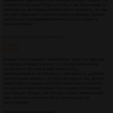
и нахуй всё это надо? Ладно если бы у них были какие-то
такие крутые фичи ради которых можно потерпеть, так там
же сама продукция сплошное уныния из разряда "решили
сделать как у акваграфики/тритона но было сложно и
решили попроще".
Аноним
11/02/21 Чтв 23:26:38
№
81178
48
>>81175
>>81173
Больше всего знакомых предпочитает Шую-1 из однушек.
Если брать универсальную и с открытой декой то она
лучше всего. Из плюсов вместительность,
грузоподъёмность, остойчивость, обитаемость, удобство
эксплуатации, скорость. Из минусов парусит она. Делать
лодку короче и меньше для облегчения смысла немного,
так как она станет медленнее без сильного усложнения
конструкции. Олонка, как попытка создать уменьшенную
Шуя, не очень взлетела и Легор тоже выходит из
эксплуатации.
Что хорошего в конструкции?