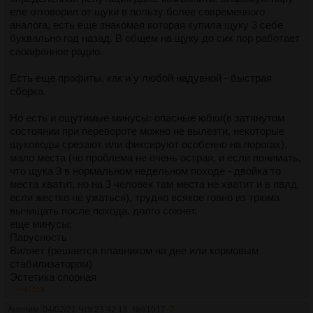
еле отговорил от щуки в пользу более современного
аналога, есть еще знакомая которая купила щуку 3 себе
буквально год назад. В общем на щуку до сих пор работает
саоафанное радио.
Есть еще профиты, как и у любой надувной - быстрая
сборка.
Но есть и ощутимые минусы: опасные юбки(в затянутом
состоянии при перевороте можно не вылезти, некоторые
щуководы срезают или фиксируют особенно на порогах),
мало места (но проблема не очень острая, и если понимать,
что щука 3 в нормальном недельном походе - двойка то
места хватит, но на 3 человек там места не хватит и в пвлд,
если жестко не ужаться), трудно всякое говно из трюма
вычищать после похода, долго сохнет.
еще минусы:
Парусность
Виляет (решается плавником на дне или кормовым
стабилизатором)
Эстетика спорная
>>81019
Аноним
04/02/21 Чтв 23:42:15
№
81017
7