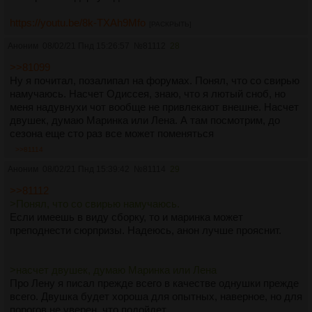
https://youtu.be/8k-TXAh9Mfo
[РАСКРЫТЬ]
Аноним
08/02/21 Пнд 15:26:57
№
81112
28
>>81099
Ну я почитал, позалипал на форумах. Понял, что со свирью
намучаюсь. Насчет Одиссея, знаю, что я лютый сноб, но
меня надувнухи чот вообще не привлекают внешне. Насчет
двушек, думаю Маринка или Лена. А там посмотрим, до
сезона еще сто раз все может поменяться
>>81114
Аноним
08/02/21 Пнд 15:39:42
№
81114
29
>>81112
>Понял, что со свирью намучаюсь.
Если имеешь в виду сборку, то и маринка может
преподнести сюрпризы. Надеюсь, анон лучше прояснит.
>насчет двушек, думаю Маринка или Лена
Про Лену я писал прежде всего в качестве однушки прежде
всего. Двушка будет хороша для опытных, наверное, но для
порогов не уверен, что подойдет.