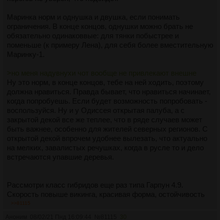
Маринка норм и однушка и двушка, если понимать
ограничения. В конце концов, однушки можно брать не
обязательно одинаковвые: для тянки побыстрее и
поменьше (к примеру Лена), для себя более вместительную
Маринку-1.
>но меня надувнухи чот вообще не привлекают внешне
Ну это норм, в конце концов, тебе на ней ходить, поэтому
должна нравиться. Правда бывает, что нравиться начинает,
когда попробуешь. Если будет возможность попробовать -
воспользуйся. Ну и у Одиссея открытая палуба, а с
закрытой декой все же теплее, что в ряде случаев может
быть важнее, особенно для жителей северных регионов. С
открытой декой впрочем удобнее вылезать, что актуально
на мелких, завалистых речушках, когда в русле то и дело
встречаются упавшие деревья.
Рассмотри класс гибридов еще раз типа Гарпун 4.9.
Скорость повыше викинга, красивая форма, остойчивость
не избыточная, но достаточная. Если ты еще и в питере
>>81115
вдруг живешь, то можно напроситься к Михайлову в
Аноним
08/02/21 Пнд 16:09:44
№
81115
30