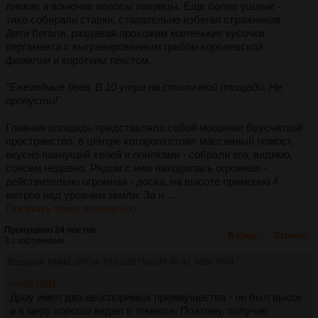
липкие и вонючие полосы лакрицы. Еще более ушлые -
тихо собирали ставки, старательно избегая стражников.
Дети бегали, раздавая прохожим маленькие кусочки
пергамента с выгравированным гребом королевской
фамилии и коротким текстом.
"Ежегодные бега. В 10 утра на столичной площади. Не
пропусти!"
Главная площадь представляла собой мощеное брусчаткой
пространство, в центре которого стоял массивный помост,
вкусно пахнущий хвоей и опилками - собрали его, видимо,
совсем недавно. Рядом с ним находилась огромная -
действительно огромная - доска, на высоте примерно 4
метров над уровнем земли. За н…
Показать текст полностью
Пропущено 24 постов
В тред
Скрыть
3 с картинками.
Ведущий
!npkkLuMFjw
24/11/25 Пнд 09:40:42
№
867564
>>867561
Дроу имел два неоспоримых преимущества - он был высок
и в меру хорошо видел в темноте. Поэтому, получив