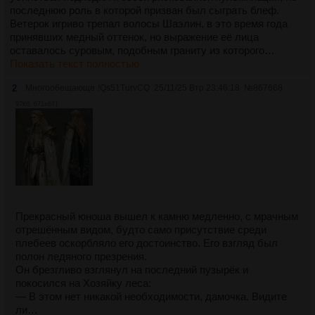
последнюю роль в которой призван был сыграть блеф.
Ветерок игриво трепал волосы Шаэлин, в это время года
принявших медный оттенок, но выражение её лица
оставалось суровым, подобным граниту из которого…
Показать текст полностью
2
Многообещающе
!Qs51TurvCQ
25/11/25 Втр 23:46:18
№
867668
97Кб, 671x671
Прекрасный юноша вышел к камню медленно, с мрачным
отрешённым видом, будто само присутствие среди
плебеев оскорбляло его достоинство. Его взгляд был
полон ледяного презрения.
Он брезгливо взглянул на последний пузырёк и
покосился на Хозяйку леса:
— В этом нет никакой необходимости, дамочка. Видите
ли…