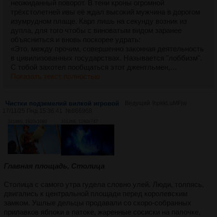
неожиданный поворот. В тени кроны огромной
трёхстолетней ивы её ждал высокий мужчина в дорогом
изумрудном плаще. Карл лишь на секунду возник из
дупла, для того чтобы с виноватым видом заранее
объясниться и вновь поскорее удрать:
«Это, между прочим, совершенно законная деятельность
в цивилизованных государствах. Называется "лоббизм".
С тобой захотел пообщаться этот джентльмен,…
Показать текст полностью
Чистки подземелий вилкой игровой
Ведущий
!npkkLuMFjw
17/11/25 Пнд 15:36:41
№
866968
3214Кб, 1920x1080
1012Кб, 1280x747
Главная площадь, Столица
Столица с самого утра гудела словно улей. Люди, толпясь,
двигались к центральной площади перед королевским
замком. Ушлые дельцы продавали со скоро-собранных
прилавков яблоки в патоке, жаренные сосиски на палочке,