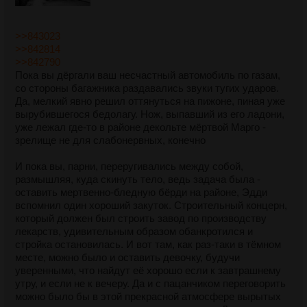
>>843023
>>842814
>>842790
Пока вы дёргали ваш несчастный автомобиль по газам,
со стороны багажника раздавались звуки тугих ударов.
Да, мелкий явно решил оттянуться на пижоне, пиная уже
вырубившегося бедолагу. Нож, выпавший из его ладони,
уже лежал где-то в районе декольте мёртвой Марго -
зрелище не для слабонервных, конечно
И пока вы, парни, переругивались между собой,
размышляя, куда скинуть тело, ведь задача была -
оставить мертвенно-бледную бёрди на районе, Эдди
вспомнил один хороший закуток. Строительный концерн,
который должен был строить завод по производству
лекарств, удивительным образом обанкротился и
стройка остановилась. И вот там, как раз-таки в тёмном
месте, можно было и оставить девочку, будучи
уверенными, что найдут её хорошо если к завтрашнему
утру, и если не к вечеру. Да и с пацанчиком переговорить
можно было бы в этой прекрасной атмосфере вырытых