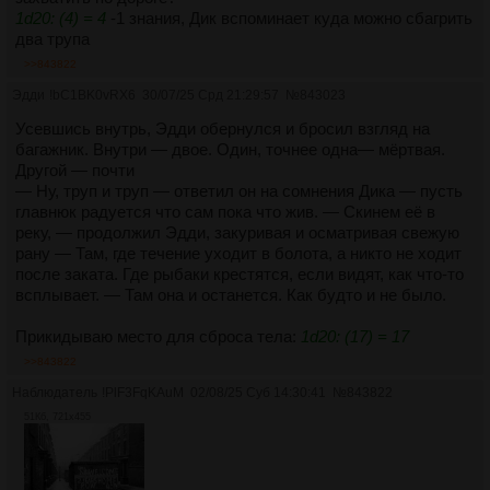
1d20: (4) = 4
-1 знания, Дик вспоминает куда можно сбагрить
два трупа
>>843822
Эдди
!bC1BK0vRX6
30/07/25 Срд 21:29:57
№
843023
Усевшись внутрь, Эдди обернулся и бросил взгляд на
багажник. Внутри — двое. Один, точнее одна— мёртвая.
Другой — почти
— Ну, труп и труп — ответил он на сомнения Дика — пусть
главнюк радуется что сам пока что жив. — Скинем её в
реку, — продолжил Эдди, закуривая и осматривая свежую
рану — Там, где течение уходит в болота, а никто не ходит
после заката. Где рыбаки крестятся, если видят, как что-то
всплывает. — Там она и останется. Как будто и не было.
Прикидываю место для сброса тела:
1d20: (17) = 17
>>843822
Наблюдатель
!PlF3FqKAuM
02/08/25 Суб 14:30:41
№
843822
51Кб, 721x455