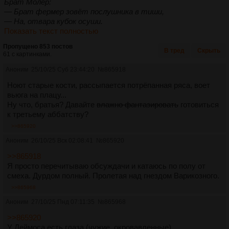
Брат Молер:
— Брат фермер зовёт послушника в тиши,
— На, отвара кубок осуши.
Показать текст полностью
Пропущено 853 постов
В тред
Скрыть
61 с картинками.
Аноним
25/10/25 Суб 23:44:20
№
865918
Ноют старые кости, рассыпается потрёпанная ряса, воет
вьюга на плацу...
Ну что, братья? Давайте
влажно фантазировать
готовиться
к третьему аббатству?
>>865920
Аноним
26/10/25 Вск 02:08:41
№
865920
>>865918
Я просто перечитываю обсуждачи и катаюсь по полу от
смеха. Дурдом полный. Пролетая над гнездом Варикозного.
>>865968
Аноним
27/10/25 Пнд 07:11:35
№
865968
>>865920
У Деймоса есть глаза (чужие, окровавленные)