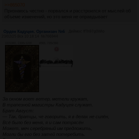
>>865070
Признаюсь честно - порвался и расстроился от мыслей об
объеме изменений, но это меня не оправдывает
Орден Кадуцея. Организач №6
Деймос
!fTh97g0Wio
23/02/25 Вск 10:18:14
№
766944
10319Кб, 2308x3200
45Кб, 735x560
За окном воет ветер, метели кружат,
В трапезной магистры Кадуцея служат.
Брат Август:
— Так, братцы, че говорить, я в делах не силён,
Всё было без меня, я и сам потрясён
Может, меч серебряный им предложить,
Могли бы его без затей потеребить.