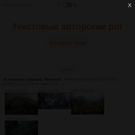
Главная
Настройки
Текстовые авторские рпг
Создать тред
Каталог
Истлевшие знамёна. Игровой
Многообещающе
!Qs51TurvCQ
06/09/25 Суб 15:18:04
№
861219
353Кб, 1200x809
535Кб, 1920x960
549Кб, 1600x1066
729Кб, 1920x1164