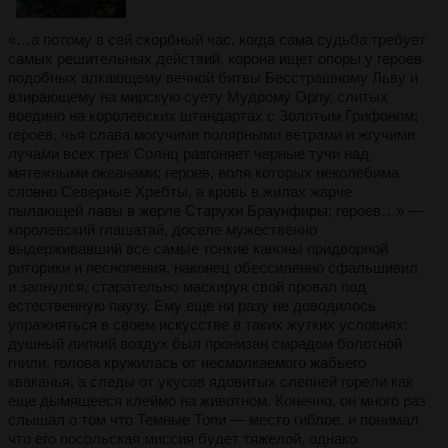
«…а потому в сей скорбный час, когда сама судьба требует
самых решительных действий, корона ищет опоры у героев
подобных алкающему вечной битвы Бесстрашному Льву и
взирающему на мирскую суету Мудрому Орлу, слитых
воедино на королевских штандартах с Золотым Грифоном;
героев, чья слава могучими полярными ветрами и жгучими
лучами всех трех Солнц разгоняет черные тучи над
мятежными океанами; героев, воля которых неколебима
словно Северные Хребты, а кровь в жилах жарче
пылающей лавы в жерле Старухи Браунфиры; героев…» —
королевский глашатай, доселе мужественно
выдерживавший все самые тонкие каноны придворной
риторики и песнопения, наконец обессиленно сфальшивил
и запнулся, старательно маскируя свой провал под
естественную паузу. Ему еще ни разу не доводилось
упражняться в своем искусстве в таких жутких условиях:
душный липкий воздух был пронизан смрадом болотной
гнили, голова кружилась от несмолкаемого жабьего
кваканья, а следы от укусов ядовитых слепней горели как
еще дымящееся клеймо на животном. Конечно, он много раз
слышал о том что Темные Топи — место гиблое, и понимал
что его посольская миссия будет тяжелой, однако