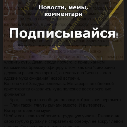
этого пальцы наткнулись на жесткий уголок, торчащий из
подгиба штанины. С недоумением он извлёк пожелтевший
клочок пергамента, испещрённый выцветшими чернилами.
Он уставился на находку, пытаясь вспомнить, откуда она
взялась. Кажется, в день допроса, проходя мимо стола
дежурного офицера, он по старой привычке сунул в карман
первую попавшуюся бумажку.
Ржавк развернул её. Это была любовная записка от некоей
дамы. Язык был вычурным и местами перемежался
словами из верхнеэльфийского наречия — ровно
настолько, чтобы Ржавк, с его начитанностью, мог примерно
уловить суть. Дама, среди прочего, с придыханием
напоминала бравому офицеру о том, как они "синхронно
держали рычаг его кареты", а теперь она "испытывала
адские муки ожидания" новой встречи.
Вот оно что! Загадка решилась. Метафоры влюблённой
аристократки оказались куда полезнее всех архивных
фолиантов.
— Брат, — коротко сообщил он орку, отбрасывая пергамент.
— План такой: тянуть рычаги вместе. И вытерпеть.
Вытерпеть адские муки.
Чтобы хоть как-то облегчить грядущую участь, Ржавк снял
свою грубую рубаху и старательно обернул её вокруг левой
ладони. Он рассудил здраво: если рук…