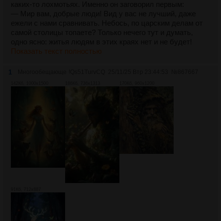
каких-то лохмотьях. Именно он заговорил первым:
— Мир вам, добрые люди! Вид у вас не лучший, даже
ежели с нами сравнивать. Небось, по царским делам от
самой столицы топаете? Только нечего тут и думать,
одно ясно: житья людям в этих краях нет и не будет!
Показать текст полностью
1
Многообещающе
!Qs51TurvCQ
25/11/25 Втр 23:44:53
№
867667
142Кб, 1000x1500
186Кб, 736x1313
170Кб, 960x1200
91Кб, 712x887