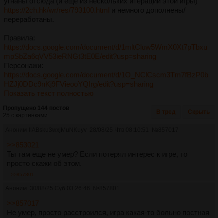
угнаны отсюда (и еще из нескольких итераций этой игры)
https://2ch.hk/wr/res/793100.html
и немного дополнены/
переработаны.
Правила:
https://docs.google.com/document/d/1mltCluw5WmX0Xt7pTbxu
mpSbZa6qVV53ieRNGt3tE0E/edit?usp=sharing
Персонажи:
https://docs.google.com/document/d/1O_NClCscm3Tm7fBzP0b
HZJj0DDc9nKj9FVieooYQIrg/edit?usp=sharing
Показать текст полностью
Пропущено 144 постов
В тред
Скрыть
25 с картинками.
Аноним
!!ABsku3wxjMuNKuyv
28/08/25 Чтв 08:10:51
№
857017
>>853021
Ты там еще не умер? Если потерял интерес к игре, то
просто скажи об этом.
>>857801
Аноним
30/08/25 Суб 03:26:46
№
857801
>>857017
Не умер, просто расстроился, игра какая-то больно постная