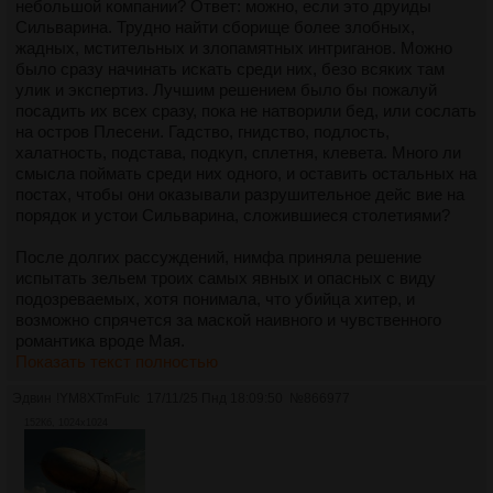
небольшой компании? Ответ: можно, если это друиды
Сильварина. Трудно найти сборище более злобных,
жадных, мстительных и злопамятных интриганов. Можно
было сразу начинать искать среди них, безо всяких там
улик и экспертиз. Лучшим решением было бы пожалуй
посадить их всех сразу, пока не натворили бед, или сослать
на остров Плесени. Гадство, гнидство, подлость,
халатность, подстава, подкуп, сплетня, клевета. Много ли
смысла поймать среди них одного, и оставить остальных на
постах, чтобы они оказывали разрушительное дейс вие на
порядок и устои Сильварина, сложившиеся столетиями?
После долгих рассуждений, нимфа приняла решение
испытать зельем троих самых явных и опасных с виду
подозреваемых, хотя понимала, что убийца хитер, и
возможно спрячется за маской наивного и чувственного
романтика вроде Мая.
Показать текст полностью
Эдвин
!YM8XTmFuIc
17/11/25 Пнд 18:09:50
№
866977
152Кб, 1024x1024