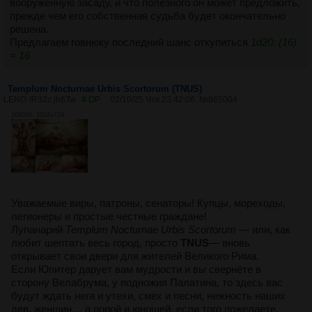
вооружённую засаду, и что полезного он может предложить,
прежде чем его собственная судьба будет окончательно
решена.
Предлагаем говнюку последний шанс откупиться
1d20: (16)
= 16
Templum Nocturnae Urbis Scortorum (TNUS)
LENO
!R32z.jh6Tw
# OP
02/10/25 Чтв 23:42:06
№
865004
1693Кб, 1024x724
Уважаемые виры, патроны, сенаторы! Купцы, мореходы,
легионеры и простые честные граждане!
Лупанарий
Templum Nocturnae Urbis Scortorum
— или, как
любит шептать весь город, просто
TNUS
— вновь
открывает свои двери для жителей Великого Рима.
Если Юпитер дарует вам мудрости и вы свернёте в
сторону Велабрума, у подножия Палатина, то здесь вас
будут ждать нега и утехи, смех и песни, нежность наших
дев, женщин… а порой и юношей, если того пожелаете.