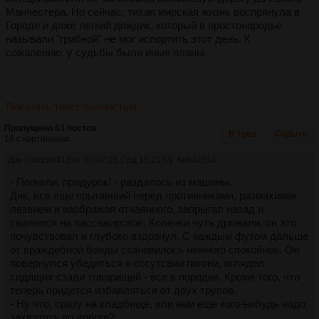
Манчестера. Но сейчас, тихая мирская жизнь воспрянула в
Городе и даже лёгкий дождик, который в простонародье
называли "грибной" не мог испортить этот день. К
сожалению, у судьбы были иные планы.
Показать текст полностью
Пропущено 63 постов
В тред
Скрыть
16 с картинками.
Дик
!Gd85W418xs
30/07/25 Срд 15:23:59
№
842814
- Погнали, придурок! - раздалось из машины.
Дик, все еще прыгавший перед противниками, размахивая
лезвием и изображая отчаянного, запрыгал назад и
свалился на пассажирское. Коленки чуть дрожали, он это
почувствовал и глубоко вздознул. С каждым футом дальше
от враждебной банды становилось немного спокойнее. Он
повернулся убедиться в отсутсвии погони, оглядел
сидящих сзади товарищей - все в порядке. Кроме того, что
теперь придется избавляться от двух трупов.
- Ну что, сразу на кладбище, или нам еще кого-нибудь надо
захватить по дороге?