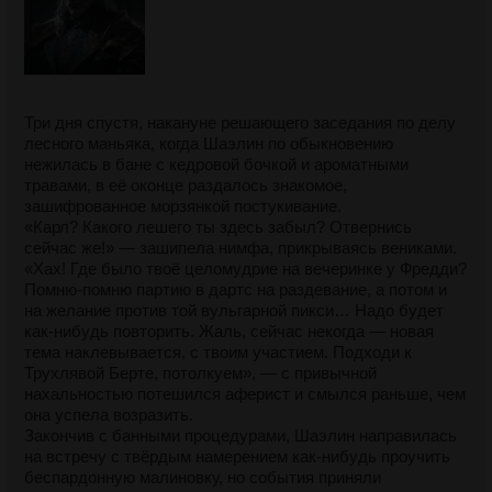
Три дня спустя, накануне решающего заседания по делу
лесного маньяка, когда Шаэлин по обыкновению
нежилась в бане с кедровой бочкой и ароматными
травами, в её оконце раздалось знакомое,
зашифрованное морзянкой постукивание.
«Карл? Какого лешего ты здесь забыл? Отвернись
сейчас же!» — зашипела нимфа, прикрываясь вениками.
«Хах! Где было твоё целомудрие на вечеринке у Фредди?
Помню-помню партию в дартс на раздевание, а потом и
на желание против той вульгарной пикси… Надо будет
как-нибудь повторить. Жаль, сейчас некогда — новая
тема наклевывается, с твоим участием. Подходи к
Трухлявой Берте, потолкуем», — с привычной
нахальностью потешился аферист и смылся раньше, чем
она успела возразить.
Закончив с банными процедурами, Шаэлин направилась
на встречу с твёрдым намерением как-нибудь проучить
беспардонную малиновку, но события приняли