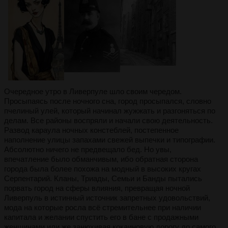
Очередное утро в Ливерпуле шло своим чередом.
Просыпаясь после ночного сна, город просыпался, словно
пчелиный улей, который начинал жужжать и разгоняться по
делам. Все районы воспряли и начали свою деятельность.
Развод караула ночных констеблей, постепенное
наполнение улицы запахами свежей выпечки и типографии.
Абсолютно ничего не предвещало бед. Но увы,
впечатление было обманчивым, ибо обратная сторона
города была более похожа на модный в высоких кругах
Серпентарий. Кланы, Триады, Семьи и Банды пытались
порвать город на сферы влияния, превращая ночной
Ливерпуль в истинный источник запретных удовольствий,
мода на которые росла всё стремительнее при наличии
капитала и желании спустить его в бане с продажными
женщинами или же занюхивая кокаиновую дорогу до самого