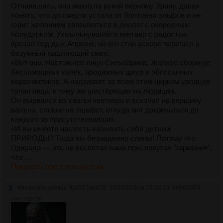
Отчаявшись, она махнула рукой верному Урану, давая
понять, что до смерти устала от болтовни эльфов и не
горит желанием ввязываться в диалог с очередным
полудурком. Ухмыльнувшийся кентавр с радостью
врезал под дых Апрелю, но его стон вскоре перешёл в
безумный кашляющий смех:
«Вот оно. Настоящее лицо Сильварина. Жалкое сборище
беспомощных калек, продажных шкур и обоссанных
маразматиков. А надзирает за всем этим цирком уродцев
тупая овца, к тому же шестёрящая на людишек.
Он вырвался из хватки кентавра и вскочил на вершину
валуна, словно на эшафот, откуда мог докричаться до
каждого из присутствовавших.
«И вы имеете наглость называть себя детьми
ПРИРОДЫ? Тогда вы безнадежно слепы! Потому что
Природа — это не воспетая вами пресловутая "гармония",
что …
Показать текст полностью
3
Многообещающе
!Qs51TurvCQ
25/11/25 Втр 23:54:19
№
867669
74Кб, 736x736