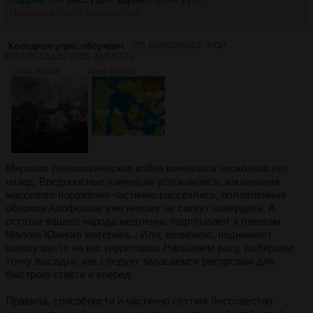
Показать текст полностью
Холодное утро: обсуждач
ОП
!amNS/bExE6
# OP
30/04/25 Срд 02:39:25
№
806471
1257Кб, 900x900
295Кб, 901x703
Мировая техномагическая война кончилась несколько лет
назад. Вредоносные хомунции успокоились, заклинания
массового поражения частично рассеялись, оплавленные
обломки Апофеозов уже никому не смогут навердить. А
остатки вашего народа медленно подплывают к берегам
Малого Южного материка... Или, возможно, поднимают
голову где-то на его территории. Напыляем расу, выбираем
точку высадки, как следует запасаемся ресурсами для
быстрого старта и вперед.
Правила, способности и частично сеттинг бессовестно