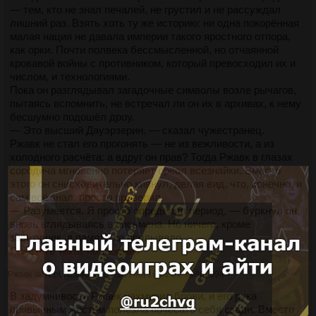
— тем, кто не знал печалей, не грустил и не рассуждал
лишний раз. Взять хоть ту же историю: ни одна покорённая
малая нация не давала империи такого яростного отпора,
как орки. Почти полвека бессмысленной, но отчаянной
кровавой войны с противником, который превосходил их и
числом, и технологиями.
Пока он разглядывал загадочные символы возле рычагов,
пытаясь вспомнить, не встречал ли он их в архивах, к нему
бесшумно подошёл дроу.
— Это высший Дауэрзерин. — сказал чужестранец.
Ржавк не стал его прогонять — не из вежливости, а из
холодного расчёта: а вдруг он прав? Тогда Ржавк в глазах
сородича мгновенно потеряет ореол всезнайки. Вместо
этого он снисходительно кивнул, делая вид, что, конечно, и
сам всё знал, просто проверял.
— Разумеется. Я просто определял период, — буркнул он,
вновь вглядываясь в письмена. Но ничего, кроме
завитушек, в памяти не всплывало.
Показать текст полностью
Ржавк
!aHEpLNZ846
24/11/25 Пнд 16:51:08
№
867594
В задумчивости Ржавк нахмурил брови, и его рука
привычным жестом полезла почесать себя сзади. Вместо