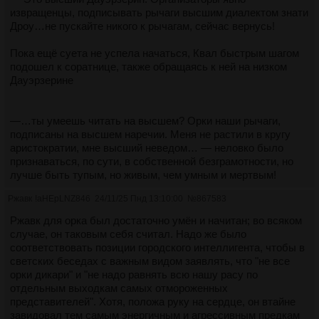
извращенцы, подписывать рычаги высшим диалектом знати
Дроу…не пускайте никого к рычагам, сейчас вернусь!
Пока ещё суета не успела начаться, Квал быстрым шагом
подошел к соратнице, также обращаясь к ней на низком
Дауэрзерине
—…ты умеешь читать на высшем? Орки наши рычаги,
подписаны на высшем наречии. Меня не растили в кругу
аристократии, мне высший неведом… — неловко было
признаваться, по сути, в собственной безграмотности, но
лучше быть тупым, но живым, чем умным и мертвым!
Ржавк
!aHEpLNZ846
24/11/25 Пнд 13:10:00
№
867583
Ржавк для орка был достаточно умён и начитан; во всяком
случае, он таковым себя считал. Надо же было
соответствовать позиции городского интеллигента, чтобы в
светских беседах с важным видом заявлять, что "не все
орки дикари" и "не надо равнять всю нашу расу по
отдельным выходкам самых отмороженных
представителей". Хотя, положа руку на сердце, он втайне
завидовал тем самым энергичным и агрессивным предкам