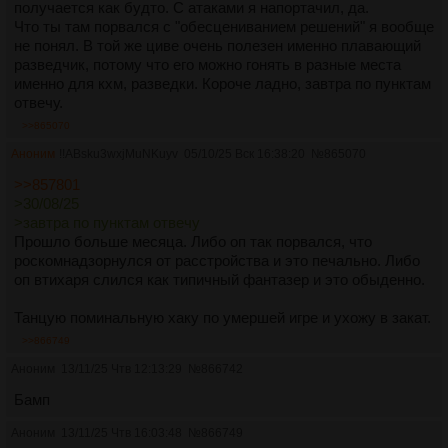
получается как будто. С атаками я напортачил, да.
Что ты там порвался с "обесцениванием решений" я вообще
не понял. В той же циве очень полезен именно плавающий
разведчик, потому что его можно гонять в разные места
именно для кхм, разведки. Короче ладно, завтра по пунктам
отвечу.
>>865070
Аноним
!!ABsku3wxjMuNKuyv
05/10/25 Вск 16:38:20
№
865070
>>857801
>30/08/25
>завтра по пунктам отвечу
Прошло больше месяца. Либо оп так порвался, что
роскомнадзорнулся от расстройства и это печально. Либо
оп втихаря слился как типичный фантазер и это обыденно.
Танцую поминальную хаку по умершей игре и ухожу в закат.
>>866749
Аноним
13/11/25 Чтв 12:13:29
№
866742
Бамп
Аноним
13/11/25 Чтв 16:03:48
№
866749