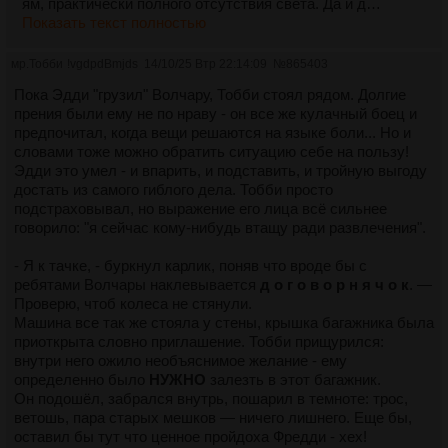
ям, практически полного отсутствия света. Да и д…
Показать текст полностью
мр.Тобби
!vgdpdBmjds
14/10/25 Втр 22:14:09
№
865403
Пока Эдди "грузил" Волчару, Тобби стоял рядом. Долгие
прения были ему не по нраву - он все же кулачный боец и
предпочитал, когда вещи решаются на языке боли... Но и
словами тоже можно обратить ситуацию себе на пользу!
Эдди это умел - и впарить, и подставить, и тройную выгоду
достать из самого гиблого дела. Тобби просто
подстраховывал, но выражение его лица всё сильнее
говорило: "я сейчас кому-нибудь втащу ради развлечения".
- Я к тачке, - буркнул карлик, поняв что вроде бы с
ребятами Волчары наклевывается
д о г о в о р н я ч о к
. —
Проверю, чтоб колеса не стянули.
Машина все так же стояла у стены, крышка багажника была
приоткрыта словно приглашение. Тобби прищурился:
внутри него ожило необъяснимое желание - ему
определенно было
НУЖНО
залезть в этот багажник.
Он подошёл, забрался внутрь, пошарил в темноте: трос,
ветошь, пара старых мешков — ничего лишнего. Еще бы,
оставил бы тут что ценное пройдоха Фредди - хех!