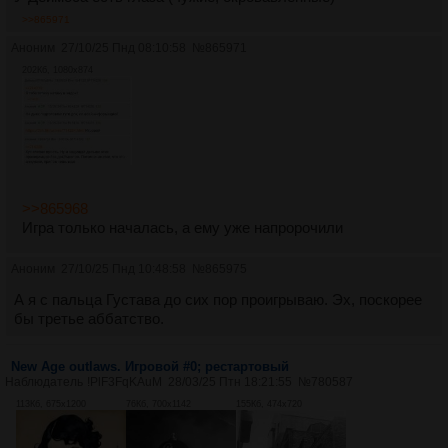
>>865971
Аноним
27/10/25 Пнд 08:10:58
№
865971
202Кб, 1080x874
>>865968
Игра только началась, а ему уже напророчили
Аноним
27/10/25 Пнд 10:48:58
№
865975
А я с пальца Густава до сих пор проигрываю. Эх, поскорее
бы третье аббатство.
New Age outlaws. Игровой #0; рестартовый
Наблюдатель
!PlF3FqKAuM
28/03/25 Птн 18:21:55
№
780587
113Кб, 675x1200
76Кб, 700x1142
155Кб, 474x720