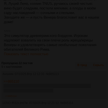
Я, Луций Лено, хозяин TNUS, ручаюсь своей честью:
вино будет сладким, постели мягкими, а плоды в моём
саду наслаждений — сочными и спелыми.
Заходите же — и пусть Венера благословит вас в нашем
доме!
~~~
Это симулятор древнеримского борделя. Игрокам
надлежит взвалить на свои плечи роль жреца/жрицы
Венеры и удовлетворять самые необычные пожелания
обитателей Великого Рима.
Показать текст полностью
Пропущено 22 постов
В тред
Скрыть
5 с картинками.
Аноним
07/10/25 Втр 12:12:33
№
865113
>>865110
Нужен один большой пост для действий, или можно
небольшими понемногу идти?
>>865114
LENO
!R32z.jh6Tw
07/10/25 Втр 12:21:12
№
865114