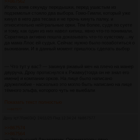
>>867562
Итого, взяв секунду передышки, перед ушастым из
подземелья стояло два выбора. Гомо-Гимли, который уже
кинул в него два тесака и не прочь кинуть палку, и
относительно нейтральные орки. Тем более, судя по суете
и тому, как один из них навел кипиш, явно что-то понимали.
Соратница активно пошла доказывать что-то хуястому…ну
да мама Ллос ей судья. Сейчас нужно было позаботиться о
выживании. И в данный момент пришлось сделать выбор
— Что тут у вас? — закинув ржавый меч на плечо на манер
двуруча, Дроу протиснулся к Ржавку(тогда он не знал его
имени) и компании орков. На лице было написано
дружелюбие - насколько это могло быть написано на лице
тёмного эльфа, которого чуть не выебали
Показать текст полностью
>>867577
Дроу
!qY7Fpk03iQ
24/11/25 Пнд 12:34:24
№
867577
>>867574
>>867564
— Это высший Дауэрзерин. Организаторы явно