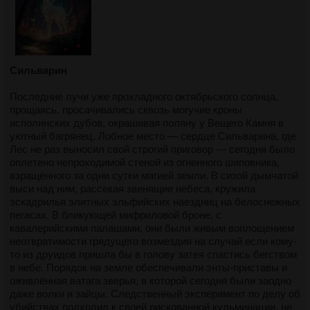
Сильварин
Последние лучи уже прохладного октябрьского солнца,
прощаясь, просачивались сквозь могучие кроны
исполинских дубов, окрашивая поляну у Вещего Камня в
уютный багрянец. Лобное место — сердце Сильварина, где
Лес не раз выносил свой строгий приговор — сегодня было
оплетено непроходимой стеной из огненного шиповника,
взращённого за одни сутки магией земли. В сизой дымчатой
выси над ним, рассекая звенящие небеса, кружила
эскадрилья элитных эльфийских наездниц на белоснежных
пегасах. В бликующей мифриловой броне, с
кавалерийскими палашами, они были живым воплощением
неотвратимости грядущего возмездия на случай если кому-
то из друидов пришла бы в голову затея спастись бегством
в небе. Порядок на земле обеспечивали энты-приставы и
оживлённая ватага зверья, в которой сегодня были заодно
даже волки и зайцы. Следственный эксперимент по делу об
убийствах подходил к своей рискованной кульминации, не