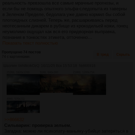
реальность превзошла все самые мрачные прогнозы, и
если бы не помощь опытного эльфа-следопыта из таверны
в Зеленом Пределе, бедолага уже давно кормил бы собой
плотоядных слизней. Теперь же, расшаркиваясь перед
неотесанным дикарем в рубище из крокодильей кожи, гонец
неумолимо ощущал как вся его придворная выправка,
познания в тонкостях этикета, отточенно…
Показать текст полностью
Пропущено 74 постов
В тред
Скрыть
74 с картинками.
Шаэлин
!/xhWcrkOzQ
16/11/25 Вск 15:53:18
№
866918
352Кб, 1920x1200
51Кб, 640x360
219Кб, 1200x754
49Кб, 570x211
>>866632
Сильварин: проверка зельем.
Загадка: можно ли психопату-маньяку-убийце затеряться в