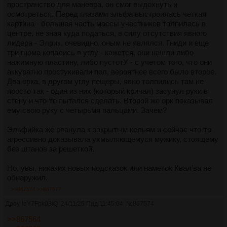
пространство для маневра, он смог выдохнуть и
осмотреться. Перед глазами эльфа выстроилась четкая
картина - большая часть массы участников толпилась в
центре, не зная куда податься, в силу отсутствия явного
лидера - Элрик, очевидно, оным не являлся. Гниди и еще
три гнома копались в углу - кажется, они нашли либо
нажимную пластину, либо пустотУ - с учетом того, что они
аккуратно простукивали пол, вероятнее всего было второе.
Два орка, в другом углу пещеры, явно толпились там не
просто так - один из них (который кричал) засунул руки в
стену и что-то пытался сделать. Второй же орк показывал
ему свою руку с четырьмя пальцами. Зачем?
Эльфийка же рванула к закрытым кельям и сейчас что-то
агрессивно доказывала ухмыляющемуся мужику, стоящему
без штанов за решеткой.
Но, увы, никаких новых подсказок или наметок Квал’ва не
обнаружил.
>>867574
>>867577
Дроу
!qY7Fpk03iQ
24/11/25 Пнд 11:45:04
№
867574
>>867564