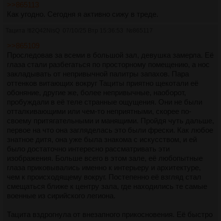
>>865113
Как угодно. Сегодня я активно сижу в треде.
Тацита
!tl2Q42NisQ
07/10/25 Втр 15:36:53
№
865117
>>865109
Проследовав за всеми в большой зал, девушка замерла. Её
глаза стали разбегаться по просторному помещению, а нос
закладывать от непривычной палитры запахов. Пара
оттенков витающих вокруг Тациты приятно щекотали её
обоняние, другие же, более непривычные, наоборот,
пробуждали в её теле странные ощущения. Они не были
отталкивающими или чем-то неприятными, скорее по-
своему притягательными и манящими. Пройдя чуть дальше,
первое на что она загляделась это были фрески. Как любое
знатное дитя, она уже была знакома с искусством, и ей
было достаточно интересно рассматривать эти
изображения. Больше всего в этом зале, её любопытные
глаза приковывались именно к интерьеру и архитектуре,
чем к происходящему вокруг. Постепенно её взгляд стал
смещаться ближе к центру зала, где находились те самые
военные из сирийского легиона.
Тацита вздрогнула от внезапного прикосновения. Её быстро