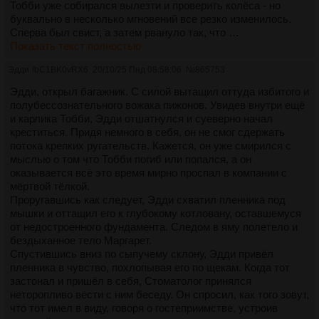
Тобби уже собирался вылезти и проверить колёса - но
буквально в несколько мгновений все резко изменилось.
Сперва был свист, а затем рвануло так, что …
Показать текст полностью
Эдди
!bC1BK0vRX6
20/10/25 Пнд 08:58:06
№
865753
Эдди, открыл багажник. С силой вытащил оттуда избитого и
полубессознательного вожака пижонов. Увидев внутри ещё
и карлика Тобби, Эдди отшатнулся и суеверно начал
креститься. Придя немного в себя, он не смог сдержать
потока крепких ругательств. Кажется, он уже смирился с
мыслью о том что Тобби погиб или попался, а он
оказывается всё это время мирно проспал в компании с
мёртвой тёлкой.
Проругавшись как следует, Эдди схватил пленника под
мышки и оттащил его к глубокому котловану, оставшемуся
от недостроенного фундамента. Следом в яму полетело и
бездыханное тело Маргарет.
Спустившись вниз по сыпучему склону, Эдди привёл
пленника в чувство, похлопывая его по щекам. Когда тот
застонал и пришёл в себя, Стоматолог принялся
неторопливо вести с ним беседу. Он спросил, как того зовут,
что тот имел в виду, говоря о гостеприимстве, устроив