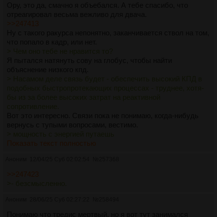
Ору, это да, смачно я объебался. А тебе спасибо, что
отреагировал весьма вежливо для двача.
>>247413
Ну с такого ракурса непонятно, заканчивается ствол на том,
что попало в кадр, или нет.
> Чем оно тебе не нравится то?
Я пытался натянуть сову на глобус, чтобы найти
объяснение низкого кпд.
> Насамом деле связь будет - обеспечить высокий КПД в
подобных быстропротекающих процессах - труднее, хотя-
бы из за более высоких затрат на реактивной
сопротивление.
Вот это интересно. Связи пока не понимаю, когда-нибудь
вернусь с тупыми вопросами, вестимо.
> мощность с энергией путаешь
Показать текст полностью
Аноним
12/04/25 Суб 02:02:54
№
257368
>>247423
>- безсмысленно.
Аноним
28/06/25 Суб 02:27:22
№
258494
Понимаю что тредис мертвый, но я вот тут занимался