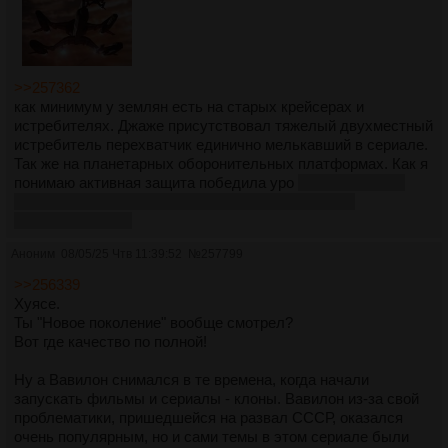
>>257362
как минимум у землян есть на старых крейсерах и
истребителях. Джаже присутствовал тяжелый двухместный
истребитель перехватчик единично мелькавший в сериале.
Так же на планетарных оборонительных платформах. Как я
понимаю активная защита победила уро
но не победила
значительно более медленные и неманевренные
истребители лол
Аноним
08/05/25 Чтв 11:39:52
№
257799
>>256339
Хуясе.
Ты "Новое поколение" вообще смотрел?
Вот где качество по полной!
Ну а Вавилон снимался в те времена, когда начали
запускать фильмы и сериалы - клоны. Вавилон из-за свой
проблематики, пришедшейся на развал СССР, оказался
очень популярным, но и сами темы в этом сериале были