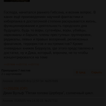
Господа, начитался раннего Гибсона, и возник вопрос. В
каких ещё произведениях научной фантастики и
киберпанка в достаточной степени раскрывается жизнь,
функционирование и деятельность городского дна
будущего, будь то воры, сутенёры, воры, убийцы,
наркоманы и барыги, члены преступных группировок,
радикалы, левых и правых воззрений, религиозных
фанатиков, террористов и экстремистов? Кроме
очевидных книжек Берроуза, где этого представлено в
достатке, ну и Дика, который, впрочем, не то чтобы
концентрировался на теме
>>257699
>>257731
>>257732
Пропущено 7 постов
В тред
Скрыть
2 с картинками.
Аноним
29/04/25 Втр 12:57:34
№
257699
>>255206 (OP)
Джин Вульф "Пятая голова Цербера", солнечный цикл.
Аноним
01/05/25 Чтв 14:30:15
№
257731