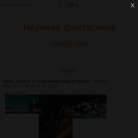
Главная
Настройки
Научная фантастика
Создать тред
Каталог
Войн, оружия и снаряжения тред #4 /warsf/
Аноним
26/02/21 Птн 06:50:38
№
214502
1357Кб, 1024x576
3192Кб, 1047x1338
1420Кб, 1024x728