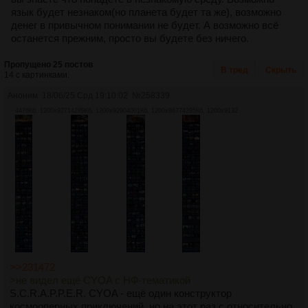
язык будет незнаком(но планета будет та же), возможно
денег в привычном понимании не будет. А возможно всё
останется прежним, просто вы будете без ничего.
Пропущено 25 постов
В тред
Скрыть
14 с картинками.
Аноним
18/06/25 Срд 19:10:02
№
258339
4476Кб, 1200x9271
4289Кб, 1200x9290
4001Кб, 1200x8677
4295Кб, 1200x9132
>>231472
>не видел ещё CYOA с НФ-тематикой
S.C.R.A.P.P.E.R. CYOA - ещё один конструктор
космооперных приключений, но на этот раз с относительно