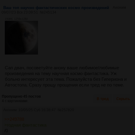
Ваш топ научно фантастических космо произведений
Аноним
09/07/23 Вск 23:09:51
№
245134
150Кб, 1259x1280
Сап двач, посоветуйте анону ваше любимое/любимые
произведения на тему научная космо фантастика. Уж
больно интересует эта тема. Пожалуйста без Гипериона и
Автостопа. Сразу прощу прощения если тред не по теме.
Пропущено 45 постов
В тред
Скрыть
4 с картинками.
Аноним
10/05/25 Суб 16:38:47
№
257820
>>249788
>годная фантастика
/0