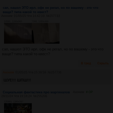
сап, нашел ЭТО ирл. офк не регал, но по вашему - это что
ваще? типа какой то квест?
Аноним
01/05/25 Чтв 14:42:10
№
257733
105Кб, 1280x960
71Кб, 1280x960
сап, нашел ЭТО ирл. офк не регал, но по вашему - это что
ваще? типа какой то квест?
В тред
Скрыть
Аноним
01/05/25 Чтв 15:39:59
№
257736
ШУЕ!!! ШПШ!!!
Социальная фантастика про маргиналов
Аноним
# OP
28/11/24 Чтв 19:18:24
№
255206
1358Кб, 1380x597