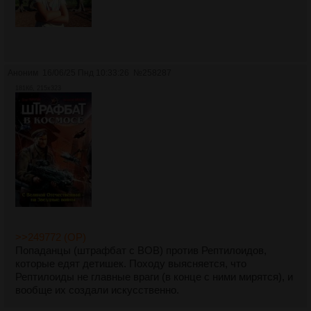
Аноним
16/06/25 Пнд 10:33:26
№
258287
181Кб, 215x323
>>249772 (OP)
Попаданцы (штрафбат с ВОВ) против Рептилоидов,
которые едят детишек. Походу выясняется, что
Рептилоиды не главные враги (в конце с ними мирятся), и
вообще их создали искусственно.