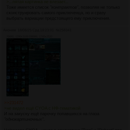
>...пятая картинка не влезает...
Тоже имеется список
"контрактов"
, позволяя не только
сконструировать самого приключенца, но и сразу
выбрать вариации предстоящего ему приключения.
Аноним
18/06/25 Срд 19:23:01
№
258341
704Кб, 1200x3100
1060Кб, 1740x2520
>>231472
>не видел ещё CYOA с НФ-тематикой
И на закуску ещё парочку попавшихся на глаза
"однокартиночных"
.