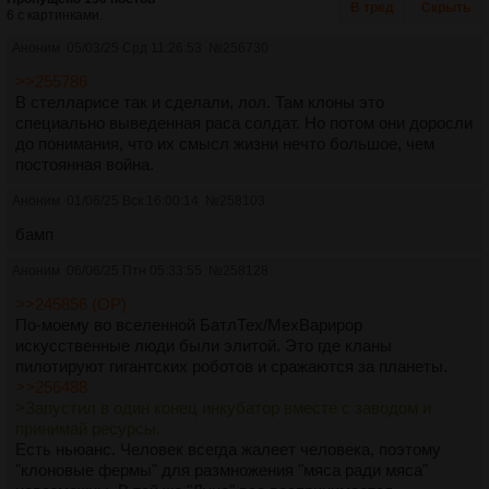
В тред
Скрыть
6 с картинками.
Аноним
05/03/25 Срд 11:26:53
№
256730
>>255786
В стелларисе так и сделали, лол. Там клоны это
специально выведенная раса солдат. Но потом они доросли
до понимания, что их смысл жизни нечто большое, чем
постоянная война.
Аноним
01/06/25 Вск 16:00:14
№
258103
бамп
Аноним
06/06/25 Птн 05:33:55
№
258128
>>245856 (OP)
По-моему во вселенной БатлТех/МехВарирор
искусственные люди были элитой. Это где кланы
пилотируют гигантских роботов и сражаются за планеты.
>>256488
>Запустил в один конец инкубатор вместе с заводом и
принимай ресурсы.
Есть ньюанс. Человек всегда жалеет человека, поэтому
"клоновые фермы" для размножения "мяса ради мяса"