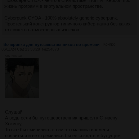
Holoscape CYOA - нечто в стилистике "Tron" и "Reboot" про
жизнь программ в виртуальном пространстве.
Cyberpunk CYOA - 100% absolutely generic cyberpunk.
Простенький конструктор типичного кибер-панка без каких-
то сюжетно-атмосферных изысков.
Вечеринка для путешевственников во времени
Конгро
06/11/24 Срд 23:58:28
№
254873
5Кб, 207x244
Слушай,
А ведь если бы путешевственник пришел к Стивену
Хокингу,
То все бы смирились с тем что машина времени
появиться и не стремились бы ее создать в будущем