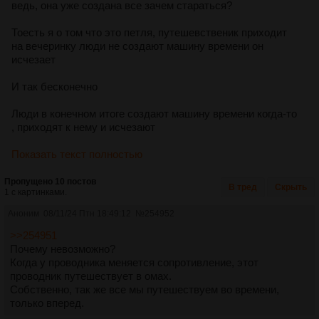
ведь, она уже создана все зачем стараться?
Тоесть я о том что это петля, путешевственик приходит
на вечеринку люди не создают машину времени он
исчезает
И так бесконечно
Люди в конечном итоге создают машину времени когда-то
, приходят к нему и исчезают
Показать текст полностью
Пропущено 10 постов
В тред
Скрыть
1 с картинками.
Аноним
08/11/24 Птн 18:49:12
№
254952
>>254951
Почему невозможно?
Когда у проводника меняется сопротивление, этот
проводник путешествует в омах.
Собственно, так же все мы путешествуем во времени,
только вперед.