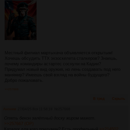
Местный филиал мартыхача объявляется открытым!
Хочешь обсудить ТТХ экзоскелета сталкеров? Знаешь,
почему командиры астартес соснули на Кадии?
Придумал новый вид оружия, но лень создавать под него
манямир? Имеешь свой взгляд на войны будущего?
Добро пожаловать.
>>257668
В тред
Скрыть
Аноним
27/04/25 Вск 11:58:18
№
257668
Опять бекон залётный доску жиром мажет.
>>257667 (OP)
Каталог для кого придуман? Есть профильный
>>214502