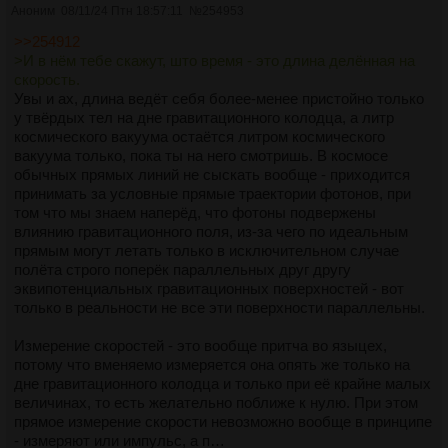
Аноним
08/11/24 Птн 18:57:11
№
254953
>>254912
>И в нём тебе скажут, што время - это длина делённая на
скорость.
Увы и ах, длина ведёт себя более-менее пристойно только
у твёрдых тел на дне гравитационного колодца, а литр
космического вакуума остаётся литром космического
вакуума только, пока ты на него смотришь. В космосе
обычных прямых линий не сыскать вообще - приходится
принимать за условные прямые траектории фотонов, при
том что мы знаем наперёд, что фотоны подвержены
влиянию гравитационного поля, из-за чего по идеальным
прямым могут летать только в исключительном случае
полёта строго поперёк параллельных друг другу
эквипотенциальных гравитационных поверхностей - вот
только в реальности не все эти поверхности параллельны.
Измерение скоростей - это вообще притча во языцех,
потому что вменяемо измеряется она опять же только на
дне гравитационного колодца и только при её крайне малых
величинах, то есть желательно поближе к нулю. При этом
прямое измерение скорости невозможно вообще в принципе
- измеряют или импульс, а п…