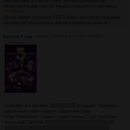
невозможны. В той же "Луне" все воспринимается
возмущенно, как прихоть какого-то безумного пидораса.
>>256561
Да-да, Афган разрушил СССР. А вы - Наполеон, или даже
Жозефина! Успокойтесь, мы вас прекрасно поняли!
Вавилон 5 тред
Аноним
22/08/23 Втр 23:37:05
№
245987
893Кб, 600x900
В реквестаче активно
для сайфача
осуждают Вавилон-5,
давно было пора создать отдельный тред.
Итак, Вавилон-5. Сериал, задал планку. Стал эталоном.
Взрослый Сай-Фай.
"Знаете, как занимаются любовью
телепаты?" - спрашивает Талия Винтерс, и вся твоя