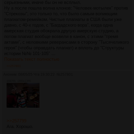
серьезными, иначе бы он не всплыл.
Ну а после пошла волна клонов: "Человек-мотылек" против
"Стрекозы", это только то, что было самым вопиющим
плагиатом-ремейком. Чистые плагиаты в США были уже
давно, с 40-х годов, с "Багдадского вора", когда одна
амерская студия обокрала другую амерскую студию, а
потом плагиат вообще возвели в канон, с этими "тремя
актами", с неловкими реверансами в сторону "Тысячеликого
героя" (чтобы оправдать плагиат) и вплоть до "Структуры
истории №№ 101-105" …
Показать текст полностью
>>257801
Аноним
08/05/25 Чтв 19:30:22
№
257801
1047Кб, 1800x1355
>>257799
Ага. Хорошо.