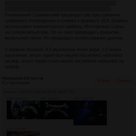
семья оборачивается к телевизору, на котором 12-ти
летний ты смотришь какую-то фантастику по ТВ-6
.
Гениальный Стражинский предвидел распространение
цифрового телевидения и снимал в формате 16:9. Широко
использовал компьютерную графику. Монтировал сцены
на суперкомпьютере. Но не смог предвидеть развитие
мобильной связи. Но предвидел использование дронов.
5 экранов длинной, 9,5 миллионов тонн жира, 2,5 анона
населения, этот тред был нашей последней надеждой
на мир, этот тред стал нашей последней надеждой на
победу
Пропущено 229 постов
В тред
Скрыть
62 с картинками.
Аноним
07/05/25 Срд 18:39:05
№
257797
47Кб, 1000x570
21Кб, 835x474
43Кб, 1000x750
27Кб, 573x429