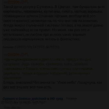
>>255206 (OP)
Такой дичи дохуя у Суэнвика. В Цветах, там буквально все:
маргиналы, наркоманы, хулиганы, гопота, мелкие воришки,
обманщики и шлюхи (главная героиня, вообще всё это
вместе взятое), несмотря на то, что они там на кометах,
блядь вокруг солнечной системы летают, а на земле давно
уже хайвмайнд всем правит. Но меня, как раз это и
отталкивает, не люблю про всяких таких вшивых
пидорасов-карманников читать в фантастике.
Аноним
01/05/25 Чтв 14:39:47
№
257732
>>255206 (OP)
>функционирование и деятельность городского дна
будущего, будь то воры, сутенёры, воры, убийцы,
наркоманы и барыги, члены преступных группировок,
радикалы, левых и правых воззрений, религиозных
фанатиков
Блядь, внезапно! Читани-ка ты "Иное небо" Лазарчука, как
раз вот это вот все там есть.
Оружия и боевых действий в НФ тред
Аноним
27/04/25 Вск 10:49:25
№
257667
754Кб, 593x734