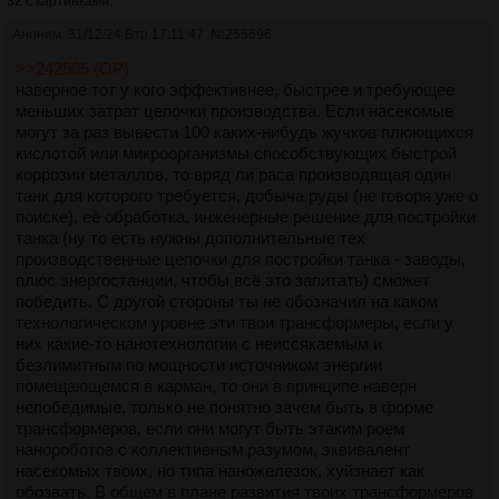
32 с картинками.
Аноним
31/12/24 Втр 17:11:47
№
255696
>>242505 (OP)
наверное тот у кого эффективнее, быстрее и требующее
меньших затрат цепочки производства. Если насекомые
могут за раз вывести 100 каких-нибудь жучков плюющихся
кислотой или микроорганизмы способствующих быстрой
коррозии металлов, то вряд ли раса производящая один
танк для которого требуется, добыча руды (не говоря уже о
поиске), её обработка, инженерные решение для постройки
танка (ну то есть нужны дополнительные тех
производственные цепочки для постройки танка - заводы,
плюс энергостанции, чтобы всё это запитать) сможет
победить. С другой стороны ты не обозначил на каком
технологическом уровне эти твои трансформеры, если у
них какие-то нанотехнологии с неиссякаемым и
безлимитным по мощности источником энергии
помещающемся в карман, то они в принципе наверн
непобедимые, только не понятно зачем быть в форме
трансформеров, если они могут быть этаким роем
нанороботов с коллективным разумом, эквивалент
насекомых твоих, но типа наножелезок, хуйзнает как
обозвать. В общем в плане развития твоих трансформеров