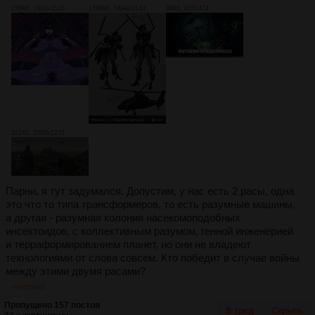
235Кб, 1616x1515
1596Кб, 1494x2143
90Кб, 807x474
321Кб, 2560x1272
Парни, я тут задумался. Допустим, у нас есть 2 расы, одна
это что то типа трансформеров, то есть разумные машины,
а другая - разумная колония насекомоподобных
инсектоидов, с коллективным разумом, генной инженерией
и терраформированием планет, но они не владеют
технологиями от слова совсем. Кто победит в случае войны
между этими двумя расами?
>>255696
Пропущено 157 постов
В тред
Скрыть