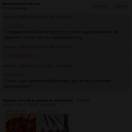
Пропущено 62 постов
В тред
Скрыть
9 с картинками.
Аноним
04/02/25 Втр 16:17:59
№
256328
>>256326
Совершенно обычное русское слово, жидам конечно не
приятно, что не про их любиммый поц.
Аноним
22/04/25 Втр 13:43:46
№
257621
>>229578 (OP)
Аноним
11/06/25 Срд 21:29:31
№
258200
>>256317
Скрин - растровое изображение, где на нём дисплеи
изображены?
Армии клонов и армии из пробирки
Аноним
18/08/23 Птн 13:14:53
№
245856
716Кб, 848x1199
279Кб, 931x1073