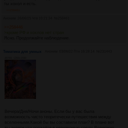
ты хохол и есть.
>>258461
Аноним
26/06/25 Чтв 10:21:34
№
258461
>>258446
>кроме РФ и хохлов нет стран
Ясно. Продолжайте наблюдение.
Тематика для умных
Аноним
03/06/22 Птн 16:28:14
№
231443
487Кб, 1284x1590
Вечера/Дня/Ночи аноны. Если бы у вас была
возможность чисто теоритечески путешествия между
вселенными.Какой бы вы составили план? В плане вот
вы знаете что попадёте в незнакомую среду. Возможно