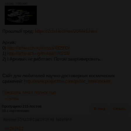
1431Кб, 1500x900
Прошлый тред:
https://2ch.hk/sf/res/204441.html
Архив:
0)
http://arhivach.ng/thread/492992/
1)
http://arhivach.ng/thread/570218/
2) ! Архивач не работает. Потом заархивировать.
Сайт для любителей научно-достоверных космических
сражений:
http://www.projectrho.com/public_html/rocket/
Показать текст полностью
>>257668
Пропущено 215 постов
В тред
Скрыть
39 с картинками.
Аноним
15/11/23 Срд 23:14:48
№
247856
>>247412