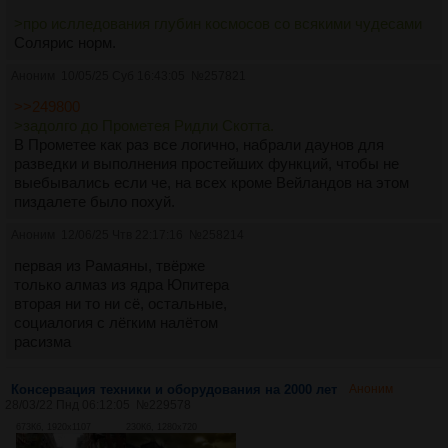
>про ислледования глубин космосов со всякими чудесами
Солярис норм.
Аноним
10/05/25 Суб 16:43:05
№
257821
>>249800
>задолго до Прометея Ридли Скотта.
В Прометее как раз все логично, набрали даунов для
разведки и выполнения простейших функций, чтобы не
выебывались если че, на всех кроме Вейландов на этом
пиздалете было похуй.
Аноним
12/06/25 Чтв 22:17:16
№
258214
первая из Рамаяны, твёрже
только алмаз из ядра Юпитера
вторая ни то ни сё, остальные,
социалогия с лёгким налётом
расизма
Консервация техники и оборудования на 2000 лет
Аноним
28/03/22 Пнд 06:12:05
№
229578
673Кб, 1920x1107
230Кб, 1280x720