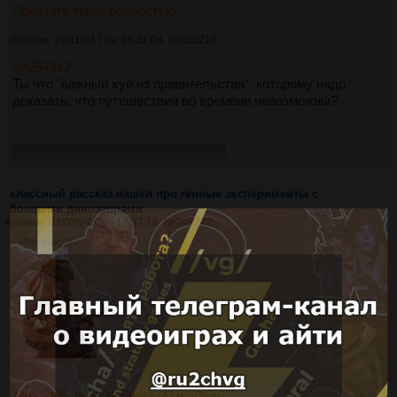
Показать текст полностью
Аноним
29/11/24 Птн 18:31:04
№
255216
>>254912
Ты что "важный хуй из правительства", которому надо
доказать, что путешествия во времени невозможны?
О нет опять из Снача выбросило...
классный рассказ нашел про генные эксперименты с
боевыми динозаврами
Аноним
03/02/24 Суб 17:37:18
№
249772
338Кб, 510x579
https://neobook.org/book/ActsaPkm/