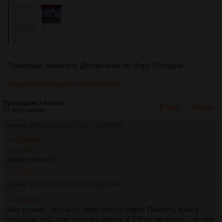
Товарищи, помогите! Делаю вики по Миру Полудня.
https://polden.fandom.com/ru/wiki/
Пропущено 3 постов
В тред
Скрыть
1 с картинками.
Аноним
25/06/25 Срд 17:54:30
№
258445
>>258444
>2ch.life
хохол штоле?
>>258446
Аноним
25/06/25 Срд 19:52:58
№
258446
>>258445
Абу сказал, что на хк одни хохлы сидят. Почисть куки и
увидишь пост при загрузке двача. В РФ хк не грузит, так что