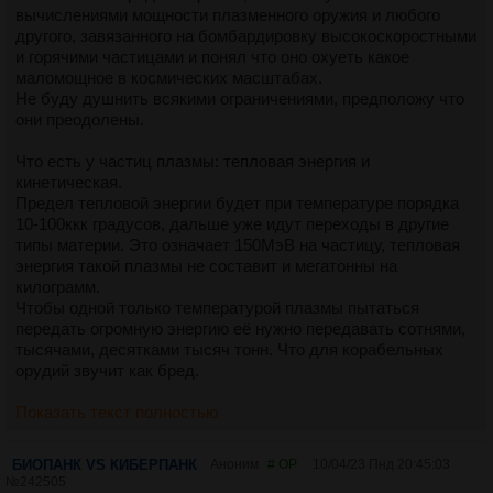
вычислениями мощности плазменного оружия и любого
другого, завязанного на бомбардировку высокоскоростными
и горячими частицами и понял что оно охуеть какое
маломощное в космических масштабах.
Не буду душнить всякими ограничениями, предположу что
они преодолены.
Что есть у частиц плазмы: тепловая энергия и
кинетическая.
Предел тепловой энергии будет при температуре порядка
10-100ккк градусов, дальше уже идут переходы в другие
типы материи. Это означает 150МэВ на частицу, тепловая
энергия такой плазмы не составит и мегатонны на
килограмм.
Чтобы одной только температурой плазмы пытаться
передать огромную энергию её нужно передавать сотнями,
тысячами, десятками тысяч тонн. Что для корабельных
орудий звучит как бред.
Показать текст полностью
БИОПАНК VS КИБЕРПАНК
Аноним
# OP
10/04/23 Пнд 20:45:03
№
242505