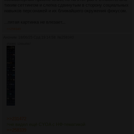
тихим сеттингом и слегка сдвинутым в сторону социальных
навыков персонажей и их ближайшего окружения фокусом.
...пятая картинка не влезает...
>>258340
Аноним
18/06/25 Срд 19:14:58
№
258340
4540Кб, 1200x8567
>>231472
>не видел ещё CYOA с НФ-тематикой
>>258339