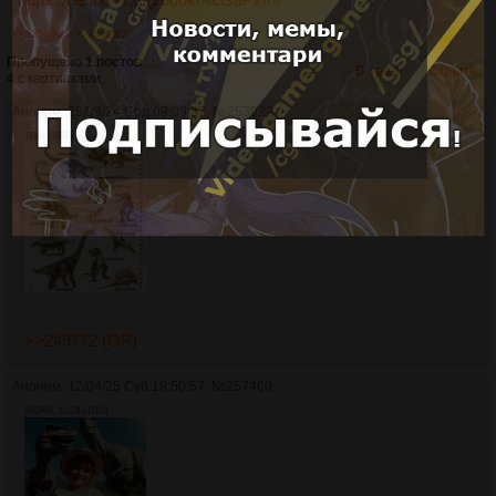
>>253922
>>258287
Пропущено 1 постов
В тред
Скрыть
4 с картинками.
Аноним
25/09/24 Срд 09:09:37
№
253922
70Кб, 658x807
>>249772 (OP)
Аноним
12/04/25 Суб 19:50:57
№
257460
542Кб, 1024x1024