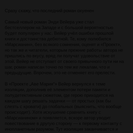
Сразу скажу, что последний роман охуенен
Самый новый роман Энди Вейера уже стал
бестселлером на Западе и с большой вероятностью
будет популярен у нас. Вейер учёл ошибки прошлой
книги и достоинства дебютной. Те, кому полюбился
«Марсианин», без всякого сомнения, оценят и «Проект»,
но так же и читатели, которым прежние работы автора не
пришлись по вкусу, вряд ли получат удовольствие от
этой. Вейер не отступает от своего привычного пути ни на
шаг, роман написан точно по тем же лекалам, что и
предыдущие. Впрочем, это не отменяет его прелести.
В «Проекте „Аве Мария“» Вейер вернулся к теме
изоляции, дополнив её элементом потери памяти и
полудетективным сюжетом, где герою приходится на
каждом шагу решать задачки — от простых (как бы
слезть с кровати) до глобальных (выяснить, что вообще
происходит). Хотя искушение сравнить книгу с
«Марсианином» и появляется, вскоре автор уводит
повествование в другую сторону — к первому контакту с
инопланетным разумом. Тут изоляция заканчивается и