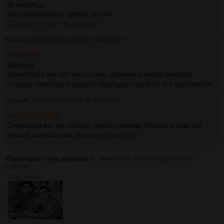
за китайца
рассчитывались одним ослом.
Показать текст полностью
Аноним
09/01/26 Птн 20:55:35
№
261287
>>261267
Двачую.
Илон Маск же лет пять-семь спалился когда показал
старую советскую ракету несущую какой-то его прибамбас.
Аноним
18/01/26 Вск 19:41:30
№
261431
>>259750 (OP)
Очевидно же, на каторгу преступников! Пущай в шахтах
киркой поработают, бороды отростят!
Стругацкие - что почитать?
Книгоолюб
26/11/25 Срд 21:54:27
№
260848
319Кб, 600x424