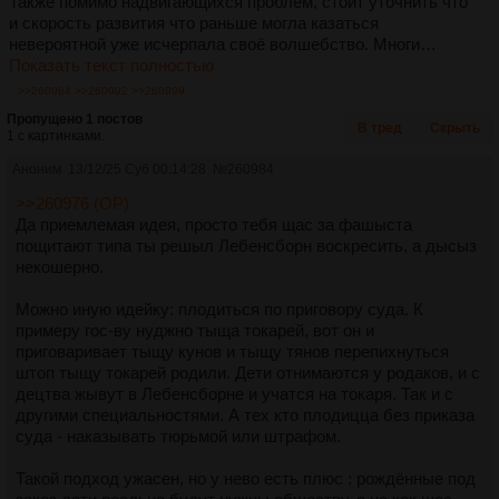
Также помимо надвигающихся проблем, стоит уточнить что
и скорость развития что раньше могла казаться
невероятной уже исчерпала своё волшебство. Многи…
Показать текст полностью
>>260984
>>260992
>>260999
Пропущено 1 постов
В тред
Скрыть
1 с картинками.
Аноним
13/12/25 Суб 00:14:28
№
260984
>>260976 (OP)
Да приемлемая идея, просто тебя щас за фашыста
пощитают типа ты решыл Лебенсборн воскресить, а дысыз
некошерно.
Можно иную идейку: плодиться по приговору суда. К
примеру гос-ву нуджно тыща токарей, вот он и
приговаривает тыщу кунов и тыщу тянов перепихнуться
штоп тыщу токарей родили. Дети отнимаются у родаков, и с
децтва жывут в Лебенсборне и учатся на токаря. Так и с
другими специальностями. А тех кто плодицца без приказа
суда - наказывать тюрьмой или штрафом.
Такой подход ужасен, но у нево есть плюс : рождённые под