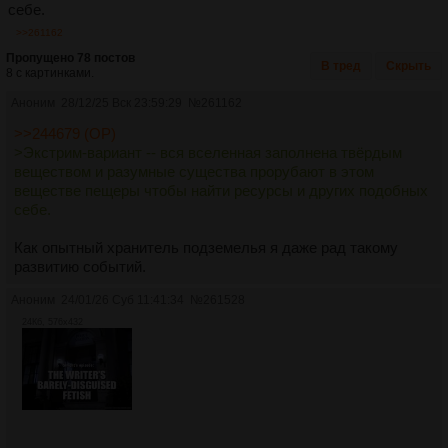
себе.
>>261162
Пропущено 78 постов
В тред
Скрыть
8 с картинками.
Аноним
28/12/25 Вск 23:59:29
№
261162
>>244679 (OP)
>Экстрим-вариант -- вся вселенная заполнена твёрдым
веществом и разумные существа прорубают в этом
веществе пещеры чтобы найти ресурсы и других подобных
себе.
Как опытный хранитель подземелья я даже рад такому
развитию событий.
Аноним
24/01/26 Суб 11:41:34
№
261528
24Кб, 576x432