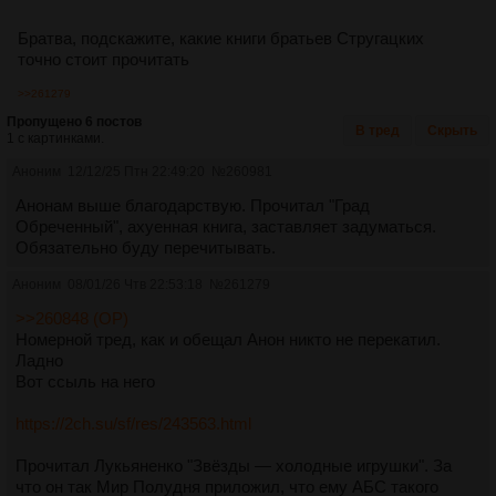
Братва, подскажите, какие книги братьев Стругацких
точно стоит прочитать
>>261279
Пропущено 6 постов
В тред
Скрыть
1 с картинками.
Аноним
12/12/25 Птн 22:49:20
№
260981
Анонам выше благодарствую. Прочитал "Град
Обреченный", ахуенная книга, заставляет задуматься.
Обязательно буду перечитывать.
Аноним
08/01/26 Чтв 22:53:18
№
261279
>>260848 (OP)
Номерной тред, как и обещал Анон никто не перекатил.
Ладно
Вот ссыль на него
https://2ch.su/sf/res/243563.html
Прочитал Лукьяненко "Звёзды — холодные игрушки". За
что он так Мир Полудня приложил, что ему АБС такого