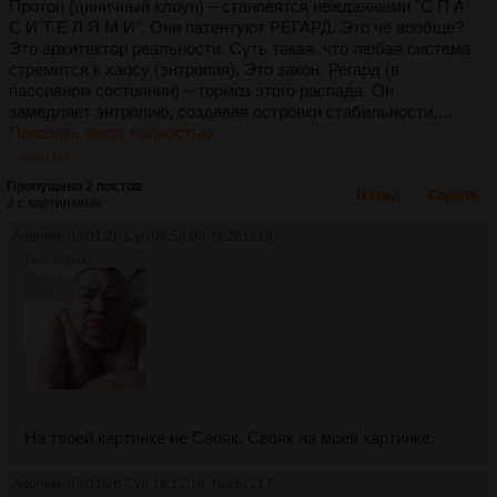
Протон (циничный клоун) – становятся нежданными "С П А
С И Т Е Л Я М И". Они патентуют РЕГАРД. Это чё вообще?
Это архитектор реальности. Суть такая, что любая система
стремится к хаосу (энтропия). Это закон. Регард (в
пассивном состоянии) – тормоз этого распада. Он
замедляет энтропию, создавая островки стабильности,…
Показать текст полностью
>>261217
Пропущено 2 постов
В тред
Скрыть
3 с картинками.
Аноним
03/01/26 Суб 06:53:00
№
261213
19Кб, 447x447
На твоей картинке не Свояк. Свояк на моей картинке.
Аноним
03/01/26 Суб 16:12:16
№
261217