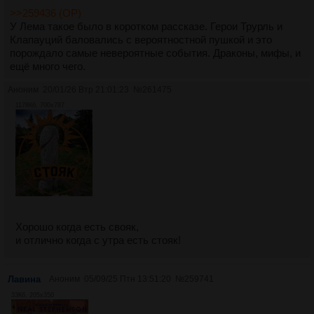
>>259436 (OP)
У Лема такое было в коротком рассказе. Герои Трурль и
Клапауций баловались с вероятностной пушкой и это
порождало самые невероятные события. Драконы, мифы, и
ещё много чего.
Аноним
20/01/26 Втр 21:01:23
№
261475
1178Кб, 700x787
Хорошо когда есть свояк,
и отлично когда с утра есть стояк!
Лавина
Аноним
05/09/25 Птн 13:51:20
№
259741
33Кб, 205x350