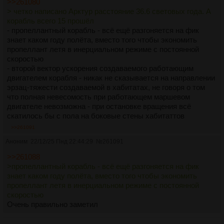
>>261080
> четко написано Арктур расстояние 36.6 световых года. А
корабль всего 15 прошёл
- пропеллантный корабль - всё ещё разгоняется на фик
знает каком году полёта, вместо того чтобы экономить
пропеллант летя в инерциальном режиме с постоянной
скоростью
- второй вектор ускорения создаваемого работающим
двигателем корабля - никак не сказывается на направлении
эрзац-тяжести создаваемой в хабитатах, не говоря о том
что полная невесомость при работающем маршевом
двигателе невозможна - при остановке вращения всё
скатилось бы с пола на боковые стены хабитаттов
>>261091
Аноним
22/12/25 Пнд 22:44:29
№
261091
>>261088
>пропеллантный корабль - всё ещё разгоняется на фик
знает каком году полёта, вместо того чтобы экономить
пропеллант летя в инерциальном режиме с постоянной
скоростью
Очень правильно заметил