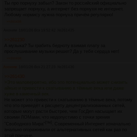
Ты про порнуху забыл? Закон то российский официально
запрещает порнуху, а интернет без порнухи не интернет.
Любому нормису нужна порнуха причём регулярно!
>>261436
Аноним
18/01/26 Вск 19:52:42
№
261435
>>261230
А музыка? Ты грабить бедноту взимая плату за
прослушивание музыки решил? Да у тебя сердца нет!
>>261436
Аноним
18/01/26 Вск 21:27:23
№
261436
>>261430
>Это маловероятно, ибо это потенциально может снизить
айкью и привести к скатыванию в тёмные века или даже
хуже в каменный век.
Не может это привести к скатыванию в тёмные века, потому
что это приведёт к расцвету децентрализованных сетей,
которые могут расти быстрее, чем ГосДеп насыщает их
своими ЛОМами, что недопустимо с точки зрения
(тм)
"Свободного Мира"
. Современный Интернет изначально
анально огораживали от альтернативных сетей как раз по
этой причине.