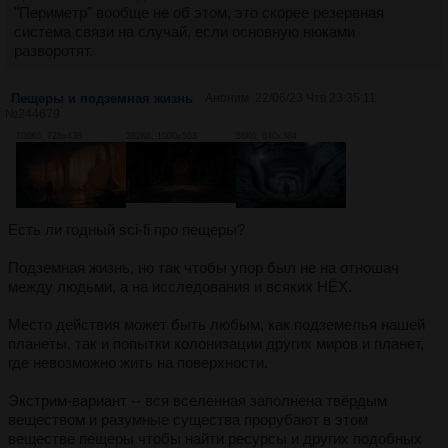
"Периметр" вообще не об этом, это скорее резервная
система связи на случай, если основную нюками
разворотят.
Пещеры и подземная жизнь
Аноним
22/06/23 Чтв 23:35:11
№
244679
106Кб, 728x438
282Кб, 1000x563
56Кб, 640x384
Есть ли годный sci-fi про пещеры?
Подземная жизнь, но так чтобы упор был не на отношач
между людьми, а на исследования и всяких НЁХ.
Место действия может быть любым, как подземелья нашей
планеты, так и попытки колонизации других миров и планет,
где невозможно жить на поверхности.
Экстрим-вариант -- вся вселенная заполнена твёрдым
веществом и разумные существа прорубают в этом
веществе пещеры чтобы найти ресурсы и других подобных