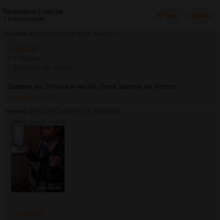
Пропущено 7 постов
В тред
Скрыть
2 с картинками.
Аноним
27/12/25 Суб 01:26:24
№
261117
>>261111
> > Антон
> Дальше не читал
Замени на Энтони и читай, Лена замени на Хелен
>>261118
>>261121
Аноним
27/12/25 Суб 02:07:21
№
261118
2886Кб, 384x480, 00:00:08
>>261117