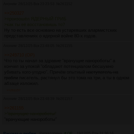
Аноним
28/12/25 Вск 23:23:53
№
261152
>>250327
>произошёл ЯДЕРНЫЙ ГРИБ
>как ты её восстановишь то?
Ну то есть все основано на устаревших алармистских
представлениях о ядерной войне 80-х годов.
Аноним
28/12/25 Вск 23:48:05
№
261155
>>249710 (OP)
Что то ты начал за здравие "врачущие нанороботы" а
кончил за упокой "обладают потенциалом бесшумно
убивать кого-угодно". Причём опытный
наступатель на
грабли
писатель, растянул бы это тома на три, а ты в одном
абзаце изложил.
>>261157
Аноним
28/12/25 Вск 23:48:39
№
261157
>>261155
>
"врачущие нанороботы"
"врачующие нанороботы"
Рассказ о любви
Рапкаторина
# OP
19/12/25 Птн 21:36:16