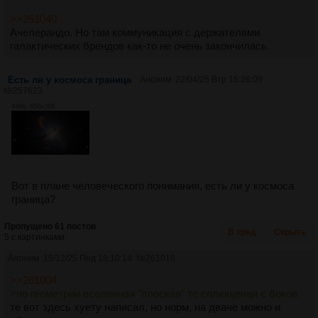
>>261040
Ачелерандо. Но там коммуникация с держателями
галактических брендов как-то не очень закончилась.
Есть ли у космоса граница
Аноним
22/04/25 Втр 15:26:09
№
257623
44Кб, 650x368
Вот в плане человеческого понимания, есть ли у космоса
граница?
Пропущено 61 постов
В тред
Скрыть
5 с картинками.
Аноним
15/12/25 Пнд 18:10:14
№
261018
>>261004
>по геометрии вселенная "плоская" те сплющеная с боков
те вот здесь хуету написал, но норм, на дваче можно и