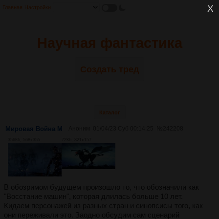
Главная
Настройки
Научная фантастика
Создать тред
Каталог
Мировая Война М
Аноним
01/04/23 Суб 00:14:25
№
242208
356Кб, 568x355
72Кб, 321x157
В обозримом будущем произошло то, что обозначили как
"Восстание машин", которая длилась больше 10 лет.
Кидаем персонажей из разных стран и синопсисы того, как
они переживали это. Заодно обсудим сам сценарий