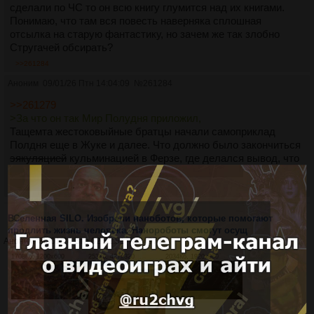
сделали по ЧС то он всю книгу глумится над их книгами.
Понимаю, что там вся повесть наверняка сплошная
отсылка на старую фантастику, но зачем же так злобно
Стругачей обсирать?
>>261284
Аноним
09/01/26 Птн 14:04:09
№
261284
>>261279
>За что он так Мир Полудня приложил,
Тащемта жестоковыйные братцы начали самоприклад
Полдня еще в Жуке и далее. Что должно было закончиться
эякуляцией
кульминацией в Ферзе, где делался вывод, что
взаправду всё не так как на самом дела, а мир -
выдуманный
.
ВСеленная SILO. Изобрели наноботов, которые помогают
продлить жизнь человека. Нанороботы смогут осущ
Аноним
30/01/24 Втр 02:51:51
№
249710
1708Кб, 1200x600
253Кб, 427x320
2034Кб, 1920x960