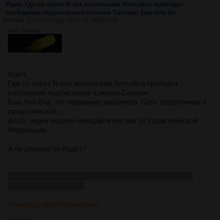
Идея. Где-то через N-лет кошелькам биткойна приходит
сообщение подписанное ключем Сатоши: Бла-бла-бл
Аноним
17/12/25 Срд 18:04:15
№
261039
83Кб, 1985x689
Идея.
Где-то через N-лет кошелькам биткойна приходит
сообщение подписанное ключем Сатоши:
Бла-бла-бла, тестирование закончено. Сеть подключена к
галактической.
Алсо, через неделю ожидайте послов от Галактической
Федерации.
А че дальше то будет?
Правительства выкупят весь доступный биток. Кто-то
будет сопротивляться
Показать текст полностью
>>261040