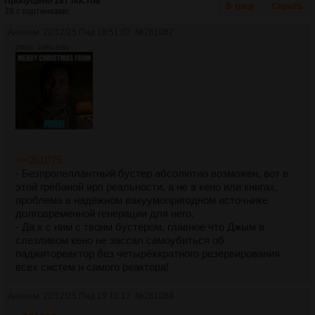
Пропущено 187 постов
В тред
Скрыть
39 с картинками.
Аноним
22/12/25 Пнд 18:51:07
№
261087
288Кб, 1080x1080
>>261075
- Безпропеллантный бустер абсолютно возможен, вот в
этой грёбаной ирл реальности, а не в кено или книгах,
проблема в надёжном вакуумопригодном источнике
долговременной генерации для него.
- Да х с ним с твоим бустером, главное что Джым в
слезливом кено не зассал самоубиться об
паджитореактор без четырёхкратного резервирования
всех систем и самого реактора!
Аноним
22/12/25 Пнд 19:10:17
№
261088