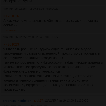
обосраться чутка
Аноним
15/12/25 Пнд 20:58:35
№
261023
>>261016
А как можно утверждать о чём-то за пределами горизонта
событий?
>>261025
Аноним
16/12/25 Втр 01:29:41
№
261025
>>261023
у них есть разные конкурирующие физические модели
зарождения и развития вселенной, просто могут посчитать
ее текущее состояние исходя из них
там не вопрос веры или философии, а физические модели и
математические формулы которые их описывают, плюс
фактические данные с телескопов
только это сложная математика и физика, даже самое
начало а именно уравнения эйнштейна это система
нелинейный дифференциальных уравнений в частных
производных
progress-incubator
freak27
12/12/25 Птн 19:13:00
№
260976
236Кб, 1280x720
219Кб, 1280x720