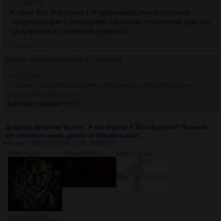
>>244745
К чему бля эта сцена с отдрачивающими школьнику
хейдлобабами с отвисшими сиськами, очередной аффтар
свой фетиш в штанах не удержал.
>>261555
Аноним
26/01/26 Пнд 18:26:42
№
261555
>>261528
>сцена с отдрачивающими школьнику хейдлобабами с
отвисшими сиськами
Как-как называется?
Доброго времени бытия. А вы верите в Янга Кроули? На меня
тут накатила шиза, долго её обрабатывал,
Аноним
17/08/25 Вск 02:17:02
№
259436
199Кб, 721x719
166Кб, 1280x720
119Кб, 1275x863
1961Кб, 1024x1024