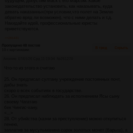
будущем, допустим Маск с его Марсом. Какое
законодательство установить, как наказывать, куда
девать наказанных(при условии,что полет на Землю
обратно вряд ли возможен), что с ними делать и т.д.
Накидайте идей, профессиональные юристы
приветствуются.
>>261431
Пропущено 48 постов
В тред
Скрыть
10 с картинками.
Аноним
07/01/26 Срд 11:19:04
№
261270
Что-то из этого я считаю
25. Он предписал султану учреждение постоянных почт,
дабы знать
скоро о всех событиях в государстве.
26. Он предписал наблюдать за исполнением Ясы сыну
своему Чагатаю
бек Чингис-хану.
<...>
28. От убийства (казни за преступление) можно откупиться
пенею,
заплатив за мусульманина сорок золотых монет (барыш), а