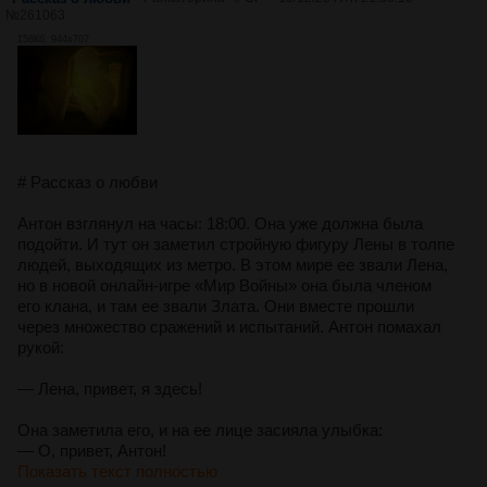
№
261063
158Кб, 944x707
# Рассказ о любви
Антон взглянул на часы: 18:00. Она уже должна была
подойти. И тут он заметил стройную фигуру Лены в толпе
людей, выходящих из метро. В этом мире ее звали Лена,
но в новой онлайн-игре «Мир Войны» она была членом
его клана, и там ее звали Злата. Они вместе прошли
через множество сражений и испытаний. Антон помахал
рукой:
— Лена, привет, я здесь!
Она заметила его, и на ее лице засияла улыбка:
— О, привет, Антон!
Показать текст полностью