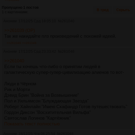
Пропущено 1 постов
В тред
Скрыть
1 с картинками.
Аноним
17/12/25 Срд 18:05:10
№
261040
>>261039 (OP)
Так же накидайте плз произведений с похожей идеей.
>>261046
>>261048
Аноним
17/12/25 Срд 23:33:42
№
261046
>>261040
Если ты хочешь что-либо о принятии людей в
галактическую супер-гупер-цивилизацию алиенов то вот-
Люди в Чёрном
Рик и Морти
Дэвид Брин "Война за Возвышение"
Пол и Уильямсон "Блуждающая Звезда"
Роберт Хайнлайн "Имею Скафандр Готов путешествовать"
Гордон Диксон "Восхитительная Вильфа"
Святослав Логинов "Картёжник"
Показать текст полностью
Аноним
18/12/25 Чтв 06:25:54
№
261048