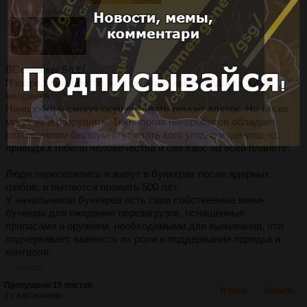
1469Кб, 1400x700
ВСеленная SILO.
Изобрели наноботов, которые помогают продлить жизнь
человека.
Нанороботы смогут осуществлять ремонт клеток. Но также
могут их и разрушить. Технология нанороботов обладает
потенциалом бесшумно убивать кого угодно и где угодно,
приводя к гибели человечества и сея хаос на всей планете.
Люди переселились и живут в бункерах после ядерных
грибов, и пытаются прожить 500 лет.
У начальников бункеров есть свои собственные мини-
бункеры для ожидания перезагрузок, оснащенные
припасами и оружием, необходимыми для выживания, что
подчеркивает важность их роли в поддержании порядка и
контроля.
>>261155
Пропущено 15 постов
В тред
Скрыть
2 с картинками.