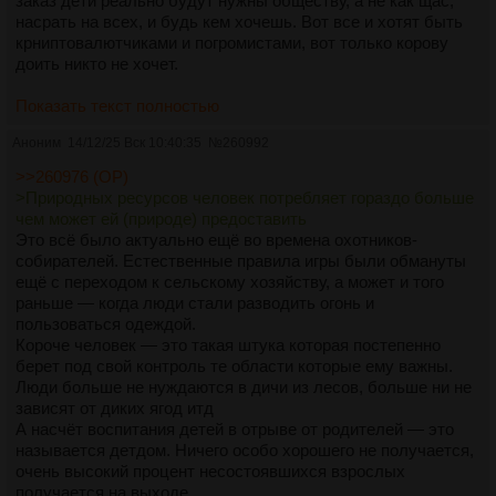
заказ дети реально будут нужны обществу, а не как щас,
насрать на всех, и будь кем хочешь. Вот все и хотят быть
крниптовалютчиками и погромистами, вот только корову
доить никто не хочет.
Показать текст полностью
Аноним
14/12/25 Вск 10:40:35
№
260992
>>260976 (OP)
>Природных ресурсов человек потребляет гораздо больше
чем может ей (природе) предоставить
Это всё было актуально ещё во времена охотников-
собирателей. Естественные правила игры были обмануты
ещё с переходом к сельскому хозяйству, а может и того
раньше — когда люди стали разводить огонь и
пользоваться одеждой.
Короче человек — это такая штука которая постепенно
берет под свой контроль те области которые ему важны.
Люди больше не нуждаются в дичи из лесов, больше ни не
зависят от диких ягод итд
А насчёт воспитания детей в отрыве от родителей — это
называется детдом. Ничего особо хорошего не получается,
очень высокий процент несостоявшихся взрослых
получается на выходе.