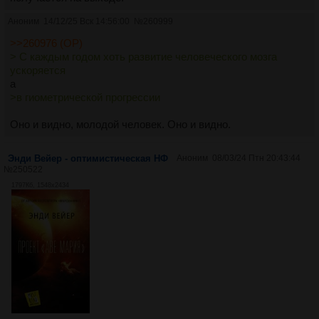
Аноним
14/12/25 Вск 14:56:00
№
260999
>>260976 (OP)
> С каждым годом хоть развитие человеческого мозга
ускоряется
а
>в гиометрической прогрессии
Оно и видно, молодой человек. Оно и видно.
Энди Вейер - оптимистическая НФ
Аноним
08/03/24 Птн 20:43:44
№
250522
1797Кб, 1548x2434