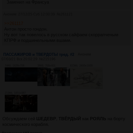
Заменил на Франсуа
Аноним
27/12/25 Суб 12:00:39
№
261121
>>261117
Антон просто гондон.
Ну вот так повелось в русском сайфаем скоррапченым
КПРФ и подшинельными вшами.
ПАССАЖИРОВ и ТВЕРДОТЫ тред. #2
Аноним
07/03/21 Вск 20:02:29
№
215196
74Кб, 1628x708
38Кб, 700x401
615Кб, 2400x1600
213Кб, 1851x987
Обсуждаем сей
ШЕДЕВР
,
ТВЁРДЫЙ
как
РОЯЛЬ
на борту
космического корабля.