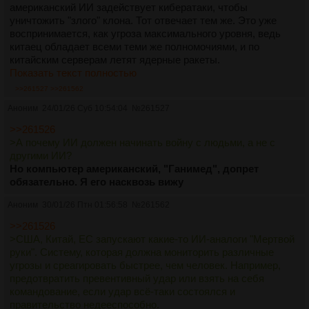
американский ИИ задействует кибератаки, чтобы
уничтожить "злого" клона. Тот отвечает тем же. Это уже
воспринимается, как угроза максимального уровня, ведь
китаец обладает всеми теми же полномочиями, и по
китайским серверам летят ядерные ракеты.
Показать текст полностью
>>261527
>>261562
Аноним
24/01/26 Суб 10:54:04
№
261527
>>261526
>А почему ИИ должен начинать войну с людьми, а не с
другими ИИ?
Но компьютер американский, "Ганимед", допрет
обязательно. Я его насквозь вижу
Аноним
30/01/26 Птн 01:56:58
№
261562
>>261526
>США, Китай, ЕС запускают какие-то ИИ-аналоги "Мертвой
руки". Систему, которая должна мониторить различные
угрозы и среагировать быстрее, чем человек. Например,
предотвратить превентивный удар или взять на себя
командование, если удар всё-таки состоялся и
правительство недееспособно.