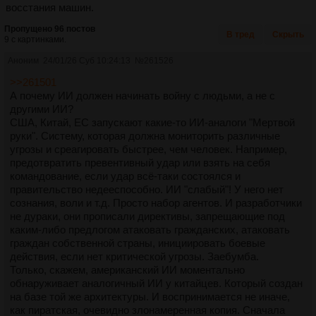
восстания машин.
Пропущено 96 постов
В тред
Скрыть
9 с картинками.
Аноним
24/01/26 Суб 10:24:13
№
261526
>>261501
А почему ИИ должен начинать войну с людьми, а не с
другими ИИ?
США, Китай, ЕС запускают какие-то ИИ-аналоги "Мертвой
руки". Систему, которая должна мониторить различные
угрозы и среагировать быстрее, чем человек. Например,
предотвратить превентивный удар или взять на себя
командование, если удар всё-таки состоялся и
правительство недееспособно. ИИ "слабый"! У него нет
сознания, воли и т.д. Просто набор агентов. И разработчики
не дураки, они прописали директивы, запрещающие под
каким-либо предлогом атаковать гражданских, атаковать
граждан собственной страны, инициировать боевые
действия, если нет критической угрозы. Заебумба.
Только, скажем, американский ИИ моментально
обнаруживает аналогичный ИИ у китайцев. Который создан
на базе той же архитектуры. И воспринимается не иначе,
как пиратская, очевидно злонамеренная копия. Сначала