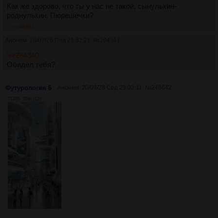
Как же здорово, что ты у нас не такой, сынулькин-
роднулькин. Пюрешечки?
>>264361
Аноним
20/07/26 Пнд 23:32:21
№
264361
>>264340
Обидел тебя?
Футурология 6
Аноним
20/09/23 Срд 23:02:11
№
246642
712Кб, 564x1128