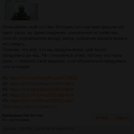
302Кб, 1200x628
Описываем свой сеттинг. История того как вам пришла его
идея, расы, их происхождение, социальное устройство,
способ перемещения между звезд, рождение вашего мира и
его смерть.
Помним, что всё, что мы придумываем, уже было
придумано до нас. Не стесняемся этого, потому что наша
цель — описать своё виденье, и не обязательно придумать
что-то новое!
#1:
https://arhivach.org/thread/233903/
#2:
https://2ch.hk/sf/res/130973.html
#3:
https://2ch.hk/sf/res/183823.html
#4:
https://2ch.hk/sf/res/203366.html
#5:
https://2ch.hk/sf/res/208531.html
Показать текст полностью
Пропущено 346 постов
В тред
Скрыть
43 с картинками.
Аноним
11/07/26 Суб 19:39:35
№
264078