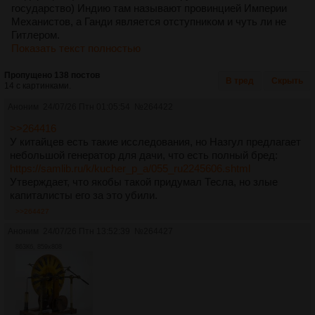
государство) Индию там называют провинцией Империи
Механистов, а Ганди является отступником и чуть ли не
Гитлером.
Показать текст полностью
Пропущено 138 постов
В тред
Скрыть
14 с картинками.
Аноним
24/07/26 Птн 01:05:54
№
264422
>>264416
У китайцев есть такие исследования, но Назгул предлагает
небольшой генератор для дачи, что есть полный бред:
https://samlib.ru/k/kucher_p_a/055_ru2245606.shtml
Утверждает, что якобы такой придумал Тесла, но злые
капиталисты его за это убили.
>>264427
Аноним
24/07/26 Птн 13:52:39
№
264427
863Кб, 859x808