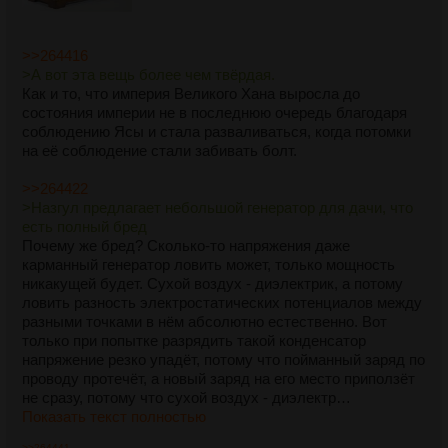
>>264416
>А вот эта вещь более чем твёрдая.
Как и то, что империя Великого Хана выросла до
состояния империи не в последнюю очередь благодаря
соблюдению Ясы и стала разваливаться, когда потомки
на её соблюдение стали забивать болт.
>>264422
>Назгул предлагает небольшой генератор для дачи, что
есть полный бред
Почему же бред? Сколько-то напряжения даже
карманный генератор ловить может, только мощность
никакущей будет. Сухой воздух - диэлектрик, а потому
ловить разность электростатических потенциалов между
разными точками в нём абсолютно естественно. Вот
только при попытке разрядить такой конденсатор
напряжение резко упадёт, потому что пойманный заряд по
проводу протечёт, а новый заряд на его место приползёт
не сразу, потому что сухой воздух - диэлектр…
Показать текст полностью
>>264441