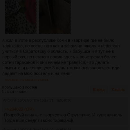
я жил в Ухте в республике Коми в квартире где не было
тараканов, но после того как я закончил школу я переехал
учиться в Саратовскую область, к бабушке и я тут не в
первый раз, но немного пожив здесь я повстречал более
сотни тараканов и они ничем не травятся, что делать,
помогите, я не сплю уже 3 день так как они заползают или
падают на мою постель и на меня
>>264030
>>264034
>>264074
Пропущено 1 постов
В тред
Скрыть
1 с картинками.
Аноним
10/07/26 Птн 16:17:31
№
264030
>>264022 (OP)
Попробуй начать с творчества Стругацких. И купи шинель.
Тогда вши съедят твоих тараканов.
Аноним
10/07/26 Птн 18:06:23
№
264034