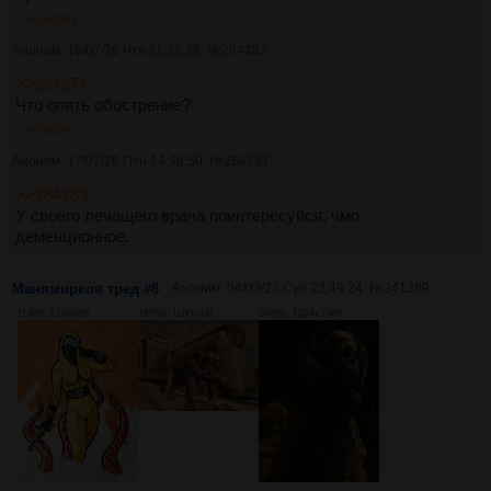
>>264283
Аноним
16/07/26 Чтв 21:26:38
№
264283
>>264274
Что опять обострение?
>>264297
Аноним
17/07/26 Птн 14:48:50
№
264297
>>264283
У своего лечащего врача поинтересуйся, чмо
деменционное.
Манямирков тред #8
Аноним
04/03/23 Суб 22:49:24
№
241389
114Кб, 510x680
167Кб, 1100x831
376Кб, 1024x1366