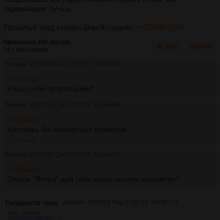
экранизация лучше.
Прошлый тред съеден Шаи-Хулудом:
>>226688 (OP)
Пропущено 245 постов
В тред
Скрыть
34 с картинками.
Аноним
22/06/26 Пнд 15:55:37
№
263489
>>263487
Узнал себя по описанию?
Аноним
25/07/26 Суб 14:02:21
№
264448
>>263481
Хотелось бы конкретных примеров
>>264449
Аноним
25/07/26 Суб 15:50:49
№
264449
>>264448
Эпилог "Фтора" для тебя недостаточно конкретен?
Государств тред
Аноним
11/03/19 Пнд 07:07:31
№
165171
92Кб, 1192x670