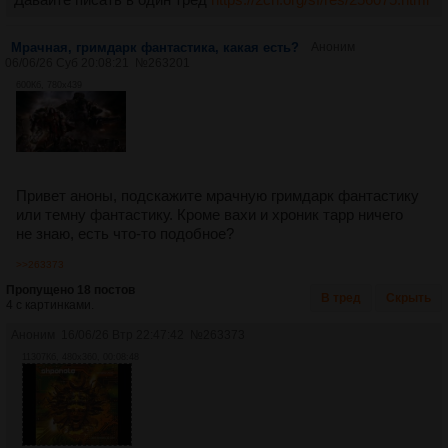
Мрачная, гримдарк фантастика, какая есть?
Аноним
06/06/26 Суб 20:08:21
№
263201
600Кб, 780x439
Привет аноны, подскажите мрачную гримдарк фантастику
или темну фантастику. Кроме вахи и хроник тарр ничего
не знаю, есть что-то подобное?
>>263373
Пропущено 18 постов
В тред
Скрыть
4 с картинками.
Аноним
16/06/26 Втр 22:47:42
№
263373
11307Кб, 480x360, 00:08:48