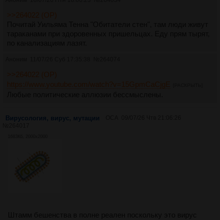
>>264022 (OP)
Почитай Уильяма Тенна "Обитатели стен", там люди живут
тараканами при здоровенных пришельцах. Еду прям тырят,
по канализациям лазят.
Аноним
11/07/26 Суб 17:35:38
№
264074
>>264022 (OP)
https://www.youtube.com/watch?v=15GpmCaCjgE
[РАСКРЫТЬ]
Любые политические аллюзии бессмыслены.
Вирусология, вирус, мутации
ОСА
09/07/26 Чтв 21:06:26
№
264017
1683Кб, 2000x2000
Штамм бешенства в полне реален поскольку это вирус