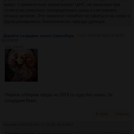
вирус стремительно захватывает ЦНС, не вызывая при
этом классического лихорадочного шока и системного
отказа органов. Это позволит «зомби» оставаться на ногах и
функционировать биологически гораздо дольше.
Давайте создадим канон Самосбора
Гойд
07/07/26 Втр 10:49:57
№
263939
55Кб, 474x474
Первое отберем треды из 2019 го года без шизы, 2е
создадим Вики.
В тред
Скрыть
Аноним
07/07/26 Втр 17:10:18
№
263951
Давайте писать в один тред
https://2ch.org/sf/res/256075.html