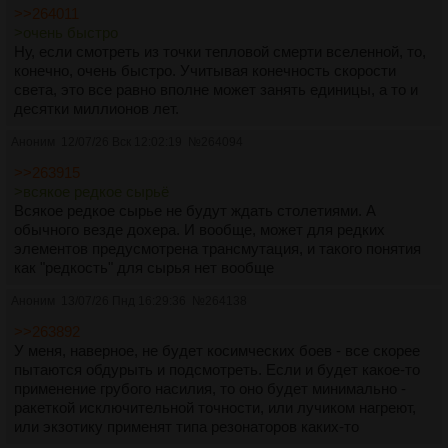
>>264011
>очень быстро
Ну, если смотреть из точки тепловой смерти вселенной, то,
конечно, очень быстро. Учитывая конечность скорости
света, это все равно вполне может занять единицы, а то и
десятки миллионов лет.
Аноним
12/07/26 Вск 12:02:19
№
264094
>>263915
>всякое редкое сырьё
Всякое редкое сырье не будут ждать столетиями. А
обычного везде дохера. И вообще, может для редких
элементов предусмотрена трансмутация, и такого понятия
как "редкость" для сырья нет вообще
Аноним
13/07/26 Пнд 16:29:36
№
264138
>>263892
У меня, наверное, не будет косимческих боев - все скорее
пытаются обдурыть и подсмотреть. Если и будет какое-то
применение грубого насилия, то оно будет минимально -
ракеткой исключительной точности, или лучиком нагреют,
или экзотику применят типа резонаторов каких-то