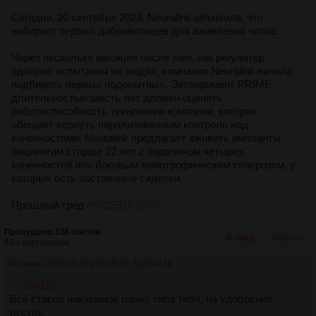
Сегодня, 20 сентября 2023, Neuralink объявила, что
набирает первых добровольцев для вживления чипов.
Через несколько месяцев после того, как регулятор
одобрил испытания на людях, компания Neuralink начала
подбирать первых подопытных. Эксперимент PRIME
длительностью шесть лет должен оценить
работоспособность технологии компании, которая
обещает вернуть парализованным контроль над
конечностями. Neuralink предлагает вживить импланты
пациентам старше 22 лет с параличом четырех
конечностей или боковым амиотрофическим склерозом, у
которых есть постоянные сиделки.
Прошлый тред
>>225310 (OP)
Пропущено 338 постов
В тред
Скрыть
63 с картинками.
Аноним
16/07/26 Чтв 16:18:25
№
264274
>>264135
Всё старое никчемное говно, типа тебя, на удобрения
пустят.