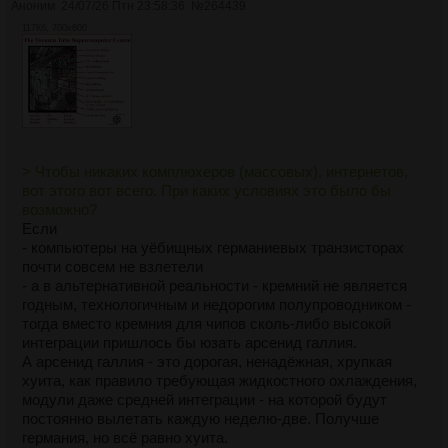
Аноним
24/07/26 Птн 23:58:36
№
264439
117Кб, 700x600
> Чтобы никаких комплюхеров (массовых), интернетов,
вот этого вот всего. При каких условиях это было бы
возможно?
Если
- компьютеры на уёбищных германиевых транзисторах
почти совсем не взлетели
- а в альтернативной реальности - кремний не является
годным, технологичным и недорогим полупроводником -
тогда вместо кремния для чипов сколь-либо высокой
интеграции пришлось бы юзать арсенид галлия.
А арсенид галлия - это дорогая, ненадёжная, хрупкая
хуита, как правило требующая жидкостного охлаждения,
модули даже средней интеграции - на которой будут
постоянно вылетать каждую неделю-две. Получше
германия, но всё равно хуита.