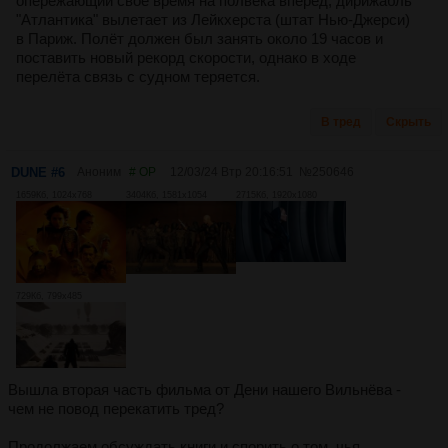
опережающий своё время на полвека вперёд, дирижабль
"Атлантика" вылетает из Лейкхерста (штат Нью-Джерси)
в Париж. Полёт должен был занять около 19 часов и
поставить новый рекорд скорости, однако в ходе
перелёта связь с судном теряется.
В тред
Скрыть
DUNE #6
Аноним
# OP
12/03/24 Втр 20:16:51
№
250646
1659Кб, 1024x768
3404Кб, 1581x1054
2715Кб, 1920x1080
729Кб, 799x485
Вышла вторая часть фильма от Дени нашего Вильнёва -
чем не повод перекатить тред?
Продолжаем обсуждать книги и спорить о том, чья