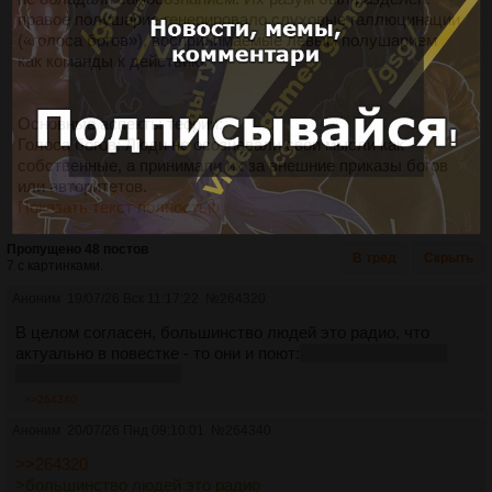
правое полушарие генерировало слуховые галлюцинации
(«голоса богов»), воспринимаемые левым полушарием
как команды к действию.
Основные аспекты теории:
Голоса богов: Люди не осознавали свои мысли как
собственные, а принимали их за внешние приказы богов
или авторитетов.
Показать текст полностью
Пропущено 48 постов
В тред
Скрыть
7 с картинками.
Аноним
19/07/26 Вск 11:17:22
№
264320
В целом согласен, большинство людей это радио, что
актуально в повестке - то они и поют:
А помните, был так
называемый КОВИД?
>>264340
Аноним
20/07/26 Пнд 09:10:01
№
264340
>>264320
>большинство людей это радио