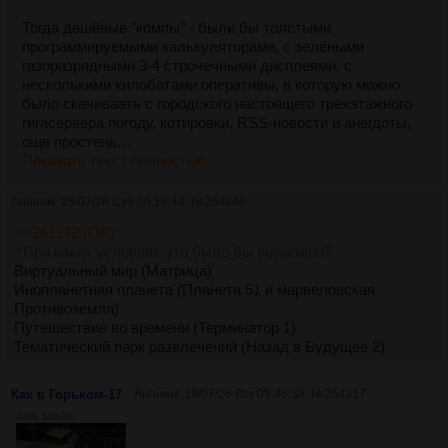
Тогда дешёвые "компы" - были бы толстыми
программируемыми калькуляторами, с зелёными
газоразрядными 3-4 строчечными дисплеями, с
несколькими килобатами оперативы, в которую можно
было скачиваать с городского настоящего трёхэтажного
гигасервера погоду, котировки, RSS-новости и анегдоты,
още простень…
Показать текст полностью
Аноним
25/07/26 Суб 00:16:44
№
264440
>>261172 (OP)
>При каких условиях это было бы возможно?
Виртуальный мир (Матрица)
Инопланетная планета (Планета 51 и марвеловская
Противоземля)
Путешествие во времени (Терминатор 1)
Тематический парк развлечений (Назад в Будущее 2)
Как в Горьком-17
Аноним
19/07/26 Вск 09:46:38
№
264317
44Кб, 639x361