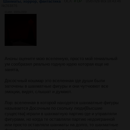
Шахматы, хоррор, фантастика
ОСА
# OP
05/07/26 Вск 18:43:46
№
263876
814Кб, 2000x2000
Аноны оцените мою вселенную, просто мой гениальный
ум сообразил реально годную идею которая еще не
занята,
Дососчный кошмар это вселенная где души были
заточены в шахматные фигуры и они чутчювют все
эмоции, видят, слышат и думают.
Лор: вселенная в которой находятся шахматные фигуры
называется Досочным по скольку люди[Высшие
существа] играли в шахматную партию где и управляли
фигурами, но когда те оставляли партию недоигранной
или просто оставляли шахматы на долго, то шахматные