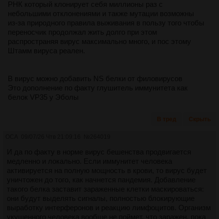
РНК который клонирует себя миллионы раз с
небольшими отклонениями и также мутации возможны
из-за природного правила выживания в пользу того чтобы
переносчик продолжал жить долго при этом
распространяя вирус максимально много, и пос этому
Штамм вируса реален.
В вирус можно добавить NS белки от филовирусов
Это дополнение по факту глушитель иммунитета как
белок VP35 у Эболы
В тред
Скрыть
ОСА
09/07/26 Чтв 21:09:16
№
264019
И да по факту в норме вирус бешенства продвигается
медленно и локально. Если иммунитет человека
активируется на полную мощность в крови, то вирус будет
уничтожен до того, как начнется пандемия. Добавление
такого белка заставит зараженные клетки маскироваться:
они будут выделять сигналы, полностью блокирующие
выработку интерферонов и реакцию лимфоцитов. Организм
укушенного человека вообще не поймет, что заражен, пока