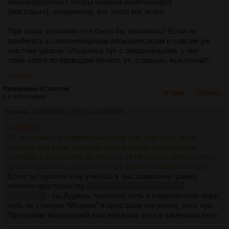
восьмидесятых? Чтобы никаких комплюхеров
(массовых), интернетов, вот этого вот всего.
При каких условиях это было бы возможно? Если не
прибегать к самоочевидным апокалипсисам и совсем уж
мистике уровня "общались тут с американцами, у них
тоже черти по проводам бегают, ух, страшно, выключай!".
>>264440
Пропущено 47 постов
В тред
Скрыть
6 с картинками.
Аноним
21/07/26 Втр 09:55:24
№
264374
>>261186
>А не нравится современный мир мне тем что в моем
детстве при всём желании мне не могли позвонить на
телефон и вызвонить из отпуска. И не только потому что я
школопедом был, а потому что у меня телефона не было.
Если ты терпила и не умеешь в выстраивание границ
личного пространства
что в целом несвойственно
пидорахам
- ты будешь терпилой хоть в современном мире,
хоть на станции "Медина" в пространстве колец, хоть при
Программе водородной консервации, хоть в каменном веке.