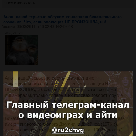
я ее ниасилил.
Анон, давай серьезно обсудим концепцию бикамерального
сознания. Что, если эволюция НЕ ПРОИЗОШЛА, и б
Аноним
06/03/26 Птн 16:32:43
№
262018
28Кб, 238x211
Анон, давай серьезно обсудим концепцию
бикамерального сознания. Что, если эволюция НЕ
ПРОИЗОШЛА, и большинство людей - это все те же
бикамералы, только теперь в их головах говорят другие
боги - полит. системы, нарративы, тикток идолы и прочий
мусор.
Бикамеральное (двухпалатное) сознание — это гипотеза
американского психолога Джулиана Джейнса (1976 г.),
утверждающая, что древние люди (до ок. 1000 г. до н.э.)
не обладали самосознанием. Их разум был разделен: