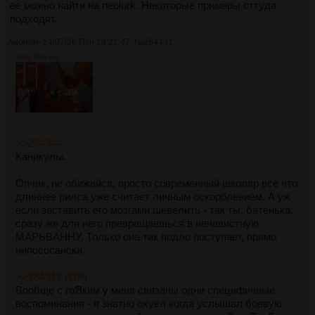
ее можно найти на neolurk. Некоторые примеры оттуда
подходят.
Аноним
24/07/26 Птн 18:21:47
№
264431
52Кб, 700x464
>>264344
Каникулы.
Опчик, не обижайся, просто современный школяр всё что
длиннее рилса уже считает личным оскорблением. А уж
если заставить его мозгами шевелить - так ты, батенька,
сразу же для него превращаешься в ненавистную
МАРЬВАННУ. Только она так подло поступает, прямо
нипососански.
>>264317 (OP)
Вообще с гоЯким у меня связаны одни специфичные
воспоминания - я знатно охуел когда услышал боевую