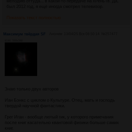
мелодию оттуда... в какой-то передаче на хРеньТв. Да,
был 2012 год, я ещё иногда смотрел телевизор.
Показать текст полностью
Максимум твёрдая SF
Аноним
13/04/25 Вск 08:50:14
№
257477
91Кб, 568x586
Знаю только двух авторов
Иан Бэнкс с циклом о Культуре. Отец, мать и господь
твердой научной фантастики.
Грег Иган - вообще лютый гик, у которого примечания
после книг касательно квантовой физики больше самих
книг.