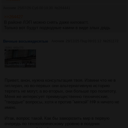
Аноним
25/07/26 Суб 00:19:30
№
264441
>>264427
В районе ЛЭП можно снять даже киловатт.
Только вот будут подводные камни в виде злых дядь
Вечные восьмидесятые
Аноним
29/12/25 Пнд 09:01:12
№
261172
193Кб, 640x370
Привет, анон, нужна консультация твоя. Извини что не в
гитлерач, но во-первых они альтернативную историю
терпеть не могут, а во-вторых, они больше про политоту.
Меня же интересует преимущественно технические,
"твердые" вопросы, хотя и против "мягкой" НФ я ничего не
имею.
Итак, вопрос такой. Как бы заморозить мир в первую
очередь по технологическому уровню в поздних