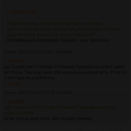
>>263201 (OP)
>
>Привет аноны, подскажите мрачную гримдарк
фантастику или темну фантастику. Кроме вахи и хроник
тарр ничего не знаю, есть что-то подобное?
Грибификация Беренцева. Базарю - еще захочешь.
Аноним
06/07/26 Пнд 09:16:41
№
263889
>>263263
Да. Серия книг Стеллар от Романа Прокофьева очень даже
не плоха. Там еще один или несколько циклов есть. Я после
Стеллара не углублялся.
>>263900
Аноним
06/07/26 Пнд 15:08:49
№
263900
>>263889
>Да. Серия книг Стеллар от Романа Прокофьева очень
даже не плоха
Если только для лохА. Это то еще говнище.