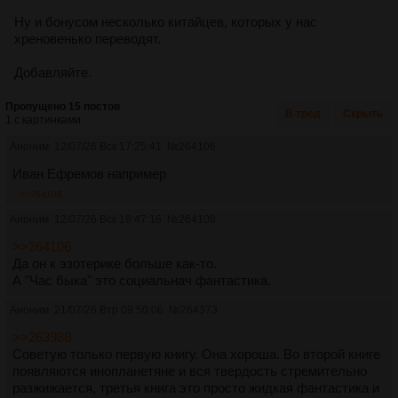
Ну и бонусом несколько китайцев, которых у нас
хреновенько переводят.
Добавляйте.
Пропущено 15 постов
В тред
Скрыть
1 с картинками.
Аноним
12/07/26 Вск 17:25:41
№
264106
Иван Ефремов например
>>264108
Аноним
12/07/26 Вск 18:47:16
№
264108
>>264106
Да он к эзотерике больше как-то.
А "Час быка" это социальнач фантастика.
Аноним
21/07/26 Втр 09:50:06
№
264373
>>263988
Советую только первую книгу. Она хороша. Во второй книге
появляются инопланетяне и вся твердость стремительно
разжижается, третья книга это просто жидкая фантастика и