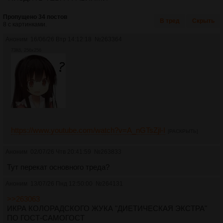
Пропущено 34 постов
В тред
Скрыть
8 с картинками.
Аноним
16/06/26 Втр 14:12:18
№
263364
73Кб, 256x256
https://www.youtube.com/watch?v=A_nGTsZjl-I
[РАСКРЫТЬ]
Аноним
02/07/26 Чтв 20:41:59
№
263833
Тут перекат основного треда?
Аноним
13/07/26 Пнд 12:50:00
№
264131
>>263063
ИКРА КОЛОРАДСКОГО ЖУКА "ДИЕТИЧЕСКАЯ ЭКСТРА"
ПО ГОСТ-САМОГОСТ