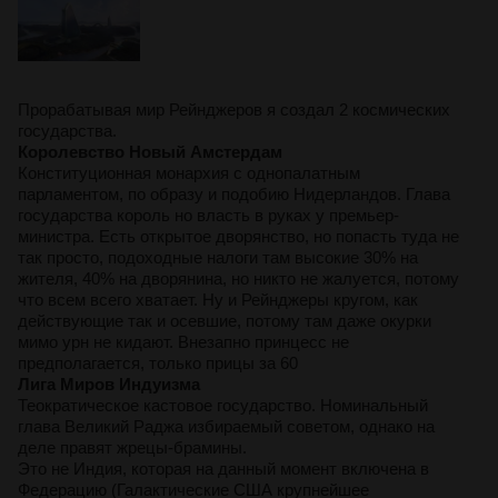
Прорабатывая мир Рейнджеров я создал 2 космических
государства.
Королевство Новый Амстердам
Конституционная монархия с однопалатным
парламентом, по образу и подобию Нидерландов. Глава
государства король но власть в руках у премьер-
министра. Есть открытое дворянство, но попасть туда не
так просто, подоходные налоги там высокие 30% на
жителя, 40% на дворянина, но никто не жалуется, потому
что всем всего хватает. Ну и Рейнджеры кругом, как
действующие так и осевшие, потому там даже окурки
мимо урн не кидают. Внезапно принцесс не
предполагается, только прицы за 60
Лига Миров Индуизма
Теократическое кастовое государство. Номинальный
глава Великий Раджа избираемый советом, однако на
деле правят жрецы-брамины.
Это не Индия, которая на данный момент включена в
Федерацию (Галактические США крупнейшее