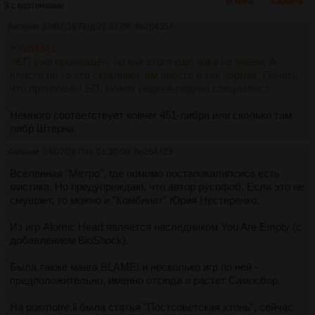
В тред
Скрыть
3 с картинками.
Аноним
20/07/26 Пнд 21:21:08
№
264357
>>264341
>БП уже произошёл, но мы этого ещё пока не знаем. А
власти не то что скрывают, им просто и так нормик. Понять
что произошёл БП, может редкий-редкий специалист.
Немного соответствует ковчег 451-либра или сколько там
либр Штерна
Аноним
24/07/26 Птн 01:30:09
№
264423
Вселенная "Метро", где помимо постапокалипсиса есть
мистика. Но предупреждаю, что автор русофоб. Если это не
смущает, то можно и "Комбинат" Юрия Нестеренко.
Из игр Atomic Heart является наследником You Are Empty (с
добавлением BioShock).
Была также манга BLAME! и несколько игр по ней -
предположительно, именно отсюда и растет Самосбор.
На posmotre.li была статья "Постсоветская хтонь", сейчас