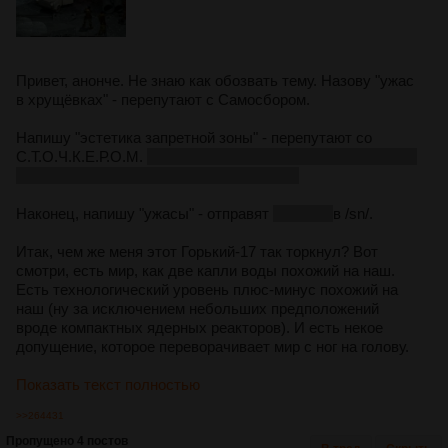
Привет, анонче. Не знаю как обозвать тему. Назову "ужас
в хрущёвках" - перепутают с Самосбором.
Напишу "эстетика запретной зоны" - перепутают со
С.Т.О.Ч.К.Е.Р.О.М.
хотя изначально Сталкер как-то что-то
такое и планировался, судя по интервью
Наконец, напишу "ужасы" - отправят
обратно
в /sn/.
Итак, чем же меня этот Горький-17 так торкнул? Вот
смотри, есть мир, как две капли воды похожий на наш.
Есть технологический уровень плюс-минус похожий на
наш (ну за исключением небольших предположений
вроде компактных ядерных реакторов). И есть некое
допущение, которое переворачивает мир с ног на голову.
Показать текст полностью
>>264431
Пропущено 4 постов